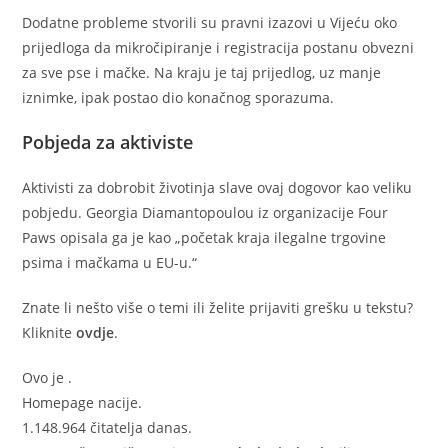
Dodatne probleme stvorili su pravni izazovi u Vijeću oko
prijedloga da mikročipiranje i registracija postanu obvezni
za sve pse i mačke. Na kraju je taj prijedlog, uz manje
iznimke, ipak postao dio konačnog sporazuma.
Pobjeda za aktiviste
Aktivisti za dobrobit životinja slave ovaj dogovor kao veliku
pobjedu. Georgia Diamantopoulou iz organizacije Four
Paws opisala ga je kao „početak kraja ilegalne trgovine
psima i mačkama u EU-u.“
Znate li nešto više o temi ili želite prijaviti grešku u tekstu?
Kliknite
ovdje
.
Ovo je
.
Homepage nacije.
1.148.964 čitatelja danas.