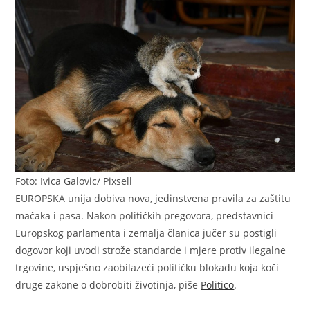
Foto: Ivica Galovic/ Pixsell
EUROPSKA unija dobiva nova, jedinstvena pravila za zaštitu
mačaka i pasa. Nakon političkih pregovora, predstavnici
Europskog parlamenta i zemalja članica jučer su postigli
dogovor koji uvodi strože standarde i mjere protiv ilegalne
trgovine, uspješno zaobilazeći političku blokadu koja koči
druge zakone o dobrobiti životinja, piše
Politico
.