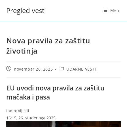
Skip
Pregled vesti
to
Meni
content
Nova pravila za zaštitu
životinja
Post
Post
novembar 26, 2025
UDARNE VESTI
published:
category:
EU uvodi nova pravila za zaštitu
mačaka i pasa
Index Vijesti
16:15, 26. studenoga 2025.