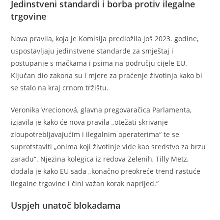
Jedinstveni standardi i borba protiv ilegalne
trgovine
Nova pravila, koja je Komisija predložila još 2023. godine,
uspostavljaju jedinstvene standarde za smještaj i
postupanje s mačkama i psima na području cijele EU.
Ključan dio zakona su i mjere za praćenje životinja kako bi
se stalo na kraj crnom tržištu.
Veronika Vrecionová, glavna pregovaračica Parlamenta,
izjavila je kako će nova pravila „otežati skrivanje
zloupotrebljavajućim i ilegalnim operaterima“ te se
suprotstaviti „onima koji životinje vide kao sredstvo za brzu
zaradu“. Njezina kolegica iz redova Zelenih, Tilly Metz,
dodala je kako EU sada „konačno preokreće trend rastuće
ilegalne trgovine i čini važan korak naprijed.“
Uspjeh unatoč blokadama