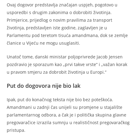
Ovaj dogovor predstavlja značajan uspjeh, pogotovo u
usporedbi s drugim zakonima o dobrobiti životinja.
Primjerice, prijedlog o novim pravilima za transport
životinja, predstavljen iste godine, zaglavljen je u
Parlamentu pod teretom tisuća amandmana, dok se zemlje
članice u Vijeću ne mogu usuglasiti.
Unatoč tome, danski ministar poljoprivrede Jacob Jensen
pozdravio je sporazum kao „prvi takve vrste“ i „važan korak
u pravom smjeru za dobrobit životinja u Europi.“
Put do dogovora nije bio lak
Ipak, put do konačnog teksta nije bio bez poteškoća.
Amandmani u zadnji čas unijeli su promjene u stajalište
parlamentarnog odbora, a čak je i politička skupina glavne
pregovaračice izrazila sumnju u realističnost pregovaračkog
pristupa.