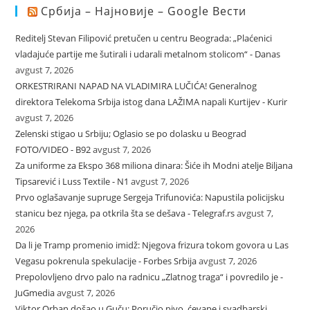
Србија – Најновије – Google Вести
Reditelj Stevan Filipović pretučen u centru Beograda: „Plaćenici
vladajuće partije me šutirali i udarali metalnom stolicom“ - Danas
avgust 7, 2026
ORKESTRIRANI NAPAD NA VLADIMIRA LUČIĆA! Generalnog
direktora Telekoma Srbija istog dana LAŽIMA napali Kurtijev - Kurir
avgust 7, 2026
Zelenski stigao u Srbiju; Oglasio se po dolasku u Beograd
FOTO/VIDEO - B92
avgust 7, 2026
Za uniforme za Ekspo 368 miliona dinara: Šiće ih Modni atelje Biljana
Tipsarević i Luss Textile - N1
avgust 7, 2026
Prvo oglašavanje supruge Sergeja Trifunovića: Napustila policijsku
stanicu bez njega, pa otkrila šta se dešava - Telegraf.rs
avgust 7,
2026
Da li je Tramp promenio imidž: Njegova frizura tokom govora u Las
Vegasu pokrenula spekulacije - Forbes Srbija
avgust 7, 2026
Prepolovljeno drvo palo na radnicu „Zlatnog traga“ i povredilo je -
JuGmedia
avgust 7, 2026
Viktor Orban došao u Guču; Poručio pivo, ćevape i svadbarski