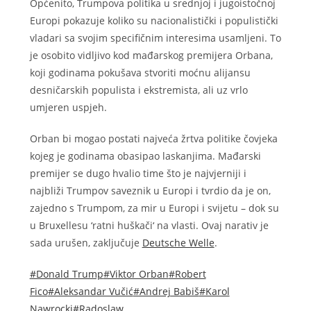
Općenito, Trumpova politika u srednjoj i jugoistočnoj
Europi pokazuje koliko su nacionalistički i populistički
vladari sa svojim specifičnim interesima usamljeni. To
je osobito vidljivo kod mađarskog premijera Orbana,
koji godinama pokušava stvoriti moćnu alijansu
desničarskih populista i ekstremista, ali uz vrlo
umjeren uspjeh.
Orban bi mogao postati najveća žrtva politike čovjeka
kojeg je godinama obasipao laskanjima. Mađarski
premijer se dugo hvalio time što je najvjerniji i
najbliži Trumpov saveznik u Europi i tvrdio da je on,
zajedno s Trumpom, za mir u Europi i svijetu – dok su
u Bruxellesu ‘ratni huškači‘ na vlasti. Ovaj narativ je
sada urušen, zaključuje
Deutsche Welle
.
#Donald Trump
#Viktor Orban
#Robert
Fico
#Aleksandar Vučić
#Andrej Babiš
#Karol
Nawrocki
#Radoslaw