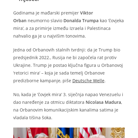
Godinama je mađarski premijer
Viktor
Orban
neumorno slavio
Donalda Trumpa
kao ‘čovjeka
mira‘, a za primirje između Izraela i Palestinaca
nahvalio ga je u najvišim tonovima.
Jedna od Orbanovih stalnih tvrdnji: da je Trump bio
predsjednik 2022., Rusija ne bi započela rat protiv
Ukrajine. Trump je postao ključna figura u Orbanovoj
‘retorici mira‘ – koja je sada temelj Orbanove
predizborne kampanje, piše
Deutsche Welle
.
No, kada je ‘čovjek mira‘ 3. siječnja napao Venezuelu i
dao naređenje za otmicu diktatora
Nicolasa Madura
,
na Orbanovim komunikacijskim kanalima satima je
vladala tišina šoka.