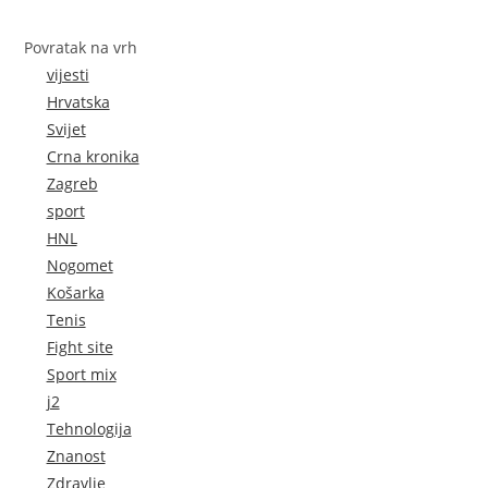
Povratak na vrh
vijesti
Hrvatska
Svijet
Crna kronika
Zagreb
sport
HNL
Nogomet
Košarka
Tenis
Fight site
Sport mix
j2
Tehnologija
Znanost
Zdravlje