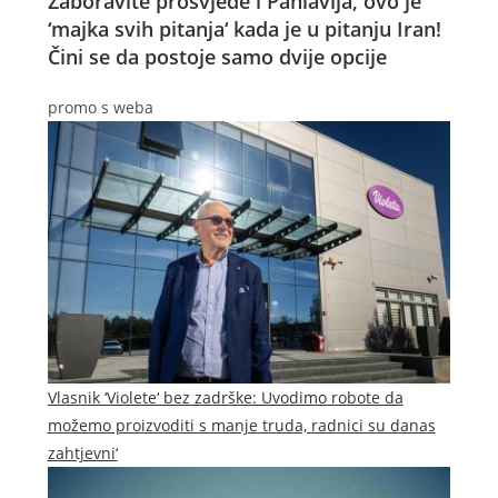
Zaboravite prosvjede i Pahlavija, ovo je
‘majka svih pitanja‘ kada je u pitanju Iran!
Čini se da postoje samo dvije opcije
promo s weba
Vlasnik ‘Violete‘ bez zadrške: Uvodimo robote da
možemo proizvoditi s manje truda, radnici su danas
zahtjevni‘