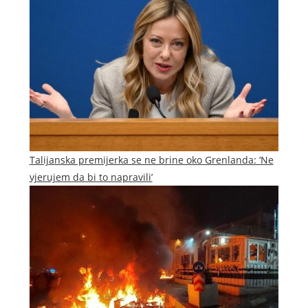
Talijanska premijerka se ne brine oko Grenlanda: ‘Ne
vjerujem da bi to napravili’