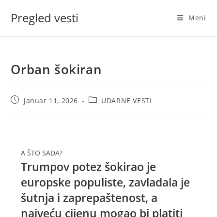
Skip
Pregled vesti
to
Meni
content
Orban šokiran
Post
Post
januar 11, 2026
UDARNE VESTI
published:
category:
A ŠTO SADA?
Trumpov potez šokirao je
europske populiste, zavladala je
šutnja i zaprepaštenost, a
najveću cijenu mogao bi platiti