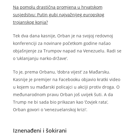
Na pomolu drastična promjena u hrvatskom
susjedstvu: Putin gubi najvažnijeg europskog
trojanskog konja?
Tek dva dana kasnije, Orban je na svojoj redovnoj
konferenciji za novinare početkom godine našao
objašnjenje za Trumpov napad na Venezuelu. Radi se
o ‘uklanjanju narko-države‘.
To je, prema Orbanu, ‘dobra vijest‘ za Mađarsku.
Kasnije je premijer na Facebooku objavio kratki video
u kojem su mađarski policajci u akciji protiv droga. O
međunarodnom pravu Orban još uvijek šuti. A da
Trump ne bi sada bio prikazan kao ‘čovjek rata‘,
Orban govori o ‘venezuelanskoj krizi‘.
Iznenađeni i šokirani