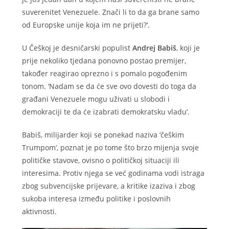
suverenitet Venezuele. Znači li to da ga brane samo
od Europske unije koja im ne prijeti?‘.
U Češkoj je desničarski populist
Andrej Babiš
, koji je
prije nekoliko tjedana ponovno postao premijer,
također reagirao oprezno i s pomalo pogođenim
tonom. ‘Nadam se da će sve ovo dovesti do toga da
građani Venezuele mogu uživati u slobodi i
demokraciji te da će izabrati demokratsku vladu‘.
Babiš, milijarder koji se ponekad naziva ‘češkim
Trumpom‘, poznat je po tome što brzo mijenja svoje
političke stavove, ovisno o političkoj situaciji ili
interesima. Protiv njega se već godinama vodi istraga
zbog subvencijske prijevare, a kritike izaziva i zbog
sukoba interesa između politike i poslovnih
aktivnosti.