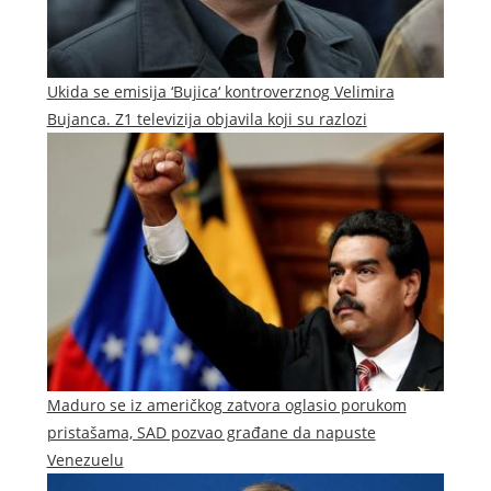
Ukida se emisija ‘Bujica‘ kontroverznog Velimira
Bujanca. Z1 televizija objavila koji su razlozi
Maduro se iz američkog zatvora oglasio porukom
pristašama, SAD pozvao građane da napuste
Venezuelu