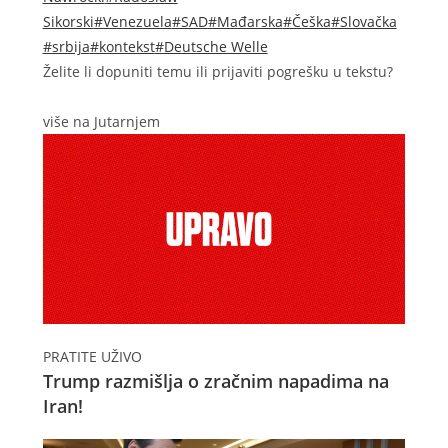
Sikorski
#Venezuela
#SAD
#Mađarska
#Češka
#Slovačka
#srbija
#kontekst
#Deutsche Welle
Želite li dopuniti temu ili prijaviti pogrešku u tekstu?
više na Jutarnjem
PRATITE UŽIVO
Trump razmišlja o zračnim napadima na
Iran!