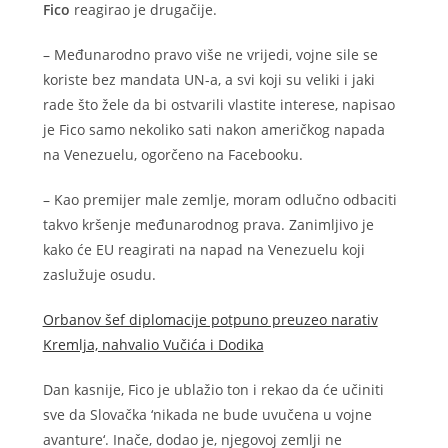
Fico
reagirao je drugačije.
– Međunarodno pravo više ne vrijedi, vojne sile se
koriste bez mandata UN-a, a svi koji su veliki i jaki
rade što žele da bi ostvarili vlastite interese, napisao
je Fico samo nekoliko sati nakon američkog napada
na Venezuelu, ogorčeno na Facebooku.
– Kao premijer male zemlje, moram odlučno odbaciti
takvo kršenje međunarodnog prava. Zanimljivo je
kako će EU reagirati na napad na Venezuelu koji
zaslužuje osudu.
Orbanov šef diplomacije potpuno preuzeo narativ
Kremlja, nahvalio Vučića i Dodika
Dan kasnije, Fico je ublažio ton i rekao da će učiniti
sve da Slovačka ‘nikada ne bude uvučena u vojne
avanture‘. Inače, dodao je, njegovoj zemlji ne