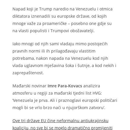
Napad koji je Trump naredio na Venezuelu i otmica
diktatora iznenadili su europske države, od kojih
mnoge važe za proameričke – posebno one gdje su
na vlasti populisti i Trumpovi obožavatelji.
Iako mnogi od njih sami vladaju mimo postojećih
pravnih normi ili ih prilagođavaju vlastitim
potrebama, nakon napada na Venezuelu kod njih
vlada uglavnom mješavina šoka i šutnje, a kod nekih i
zaprepaštenost.
Mađarski novinar
Imre Para-Kovacs
analizira
atmosferu u regiji za mađarski tjedni list HVG:
‘Venezuela je prva. Ali i praznoglavi europski političari
mogli bi se vrlo brzo naći u njujorškom zatvoru‘.
Ove tri države EU čine neformalnu antiukrajinsku
koaliciju, no sve bi se moglo dramatično promijeniti