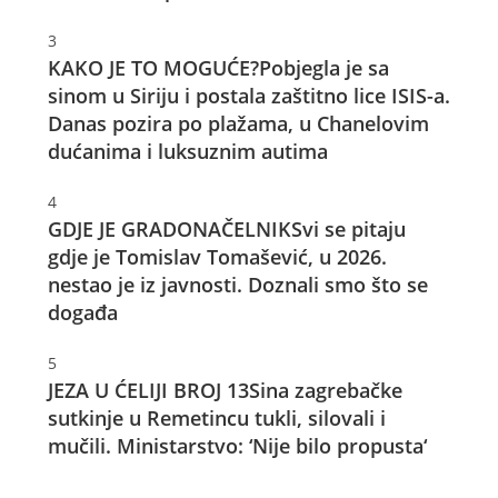
3
KAKO JE TO MOGUĆE?
Pobjegla je sa
sinom u Siriju i postala zaštitno lice ISIS-a.
Danas pozira po plažama, u Chanelovim
dućanima i luksuznim autima
4
GDJE JE GRADONAČELNIK
Svi se pitaju
gdje je Tomislav Tomašević, u 2026.
nestao je iz javnosti. Doznali smo što se
događa
5
JEZA U ĆELIJI BROJ 13
Sina zagrebačke
sutkinje u Remetincu tukli, silovali i
mučili. Ministarstvo: ‘Nije bilo propusta‘