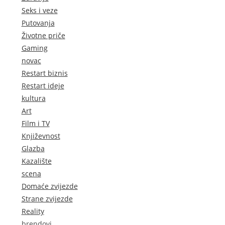
Seks i veze
Putovanja
Životne priče
Gaming
novac
Restart biznis
Restart ideje
kultura
Art
Film i TV
Književnost
Glazba
Kazalište
scena
Domaće zvijezde
Strane zvijezde
Reality
brendovi