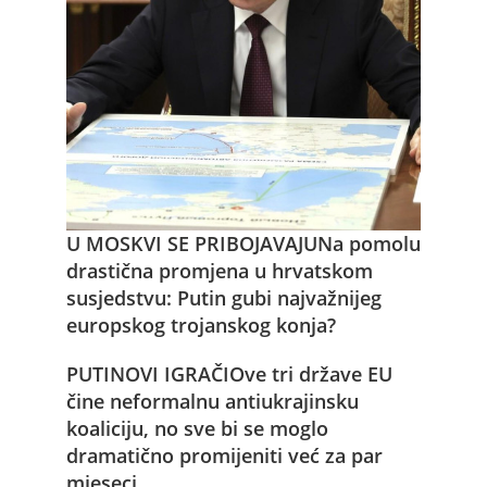
U MOSKVI SE PRIBOJAVAJU
Na pomolu
drastična promjena u hrvatskom
susjedstvu: Putin gubi najvažnijeg
europskog trojanskog konja?
PUTINOVI IGRAČI
Ove tri države EU
čine neformalnu antiukrajinsku
koaliciju, no sve bi se moglo
dramatično promijeniti već za par
mjeseci