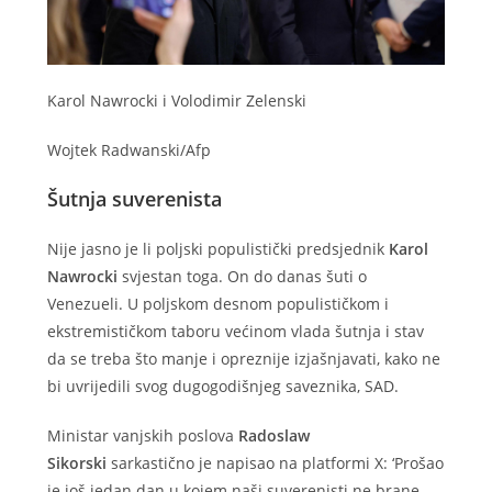
Karol Nawrocki i Volodimir Zelenski
Wojtek Radwanski/Afp
Šutnja suverenista
Nije jasno je li poljski populistički predsjednik
Karol
Nawrocki
svjestan toga. On do danas šuti o
Venezueli. U poljskom desnom populističkom i
ekstremističkom taboru većinom vlada šutnja i stav
da se treba što manje i opreznije izjašnjavati, kako ne
bi uvrijedili svog dugogodišnjeg saveznika, SAD.
Ministar vanjskih poslova
Radoslaw
Sikorski
sarkastično je napisao na platformi X: ‘Prošao
je još jedan dan u kojem naši suverenisti ne brane