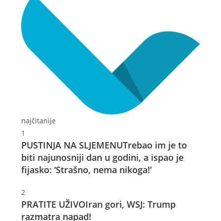
najčitanije
1
PUSTINJA NA SLJEMENU
Trebao im je to
biti najunosniji dan u godini, a ispao je
fijasko: ‘Strašno, nema nikoga!‘
2
PRATITE UŽIVO
Iran gori, WSJ: Trump
razmatra napad!