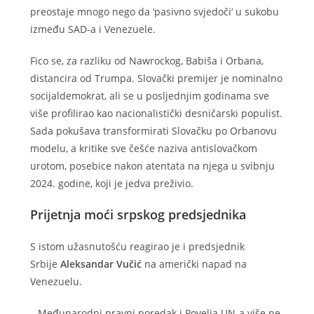
preostaje mnogo nego da ‘pasivno svjedoči‘ u sukobu
između SAD-a i Venezuele.
Fico se, za razliku od Nawrockog, Babiša i Orbana,
distancira od Trumpa. Slovački premijer je nominalno
socijaldemokrat, ali se u posljednjim godinama sve
više profilirao kao nacionalistički desničarski populist.
Sada pokušava transformirati Slovačku po Orbanovu
modelu, a kritike sve češće naziva antislovačkom
urotom, posebice nakon atentata na njega u svibnju
2024. godine, koji je jedva preživio.
Prijetnja moći srpskog predsjednika
S istom užasnutošću reagirao je i predsjednik
Srbije
Aleksandar Vučić
na američki napad na
Venezuelu.
– Međunarodni pravni poredak i Povelja UN-a više ne