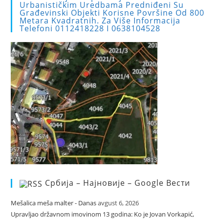
sea
Urbanističkim Uredbama Predniđeni Su
Građevinski Objekti Korisne Površine Od 800
pan
Metara Kvadratnih. Za Više Informacija
Telefoni 0112418228 I 0638104528
Србија – Најновије – Google Вести
Mešalica meša malter - Danas
avgust 6, 2026
Upravljao državnom imovinom 13 godina: Ko je Jovan Vorkapić,