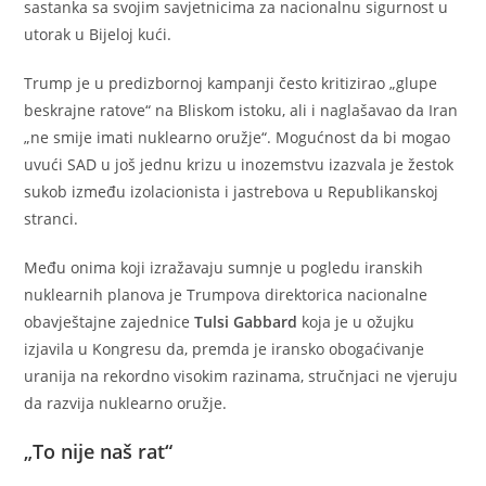
sastanka sa svojim savjetnicima za nacionalnu sigurnost u
utorak u Bijeloj kući.
Trump je u predizbornoj kampanji često kritizirao „glupe
beskrajne ratove“ na Bliskom istoku, ali i naglašavao da Iran
„ne smije imati nuklearno oružje“. Mogućnost da bi mogao
uvući SAD u još jednu krizu u inozemstvu izazvala je žestok
sukob između izolacionista i jastrebova u Republikanskoj
stranci.
Među onima koji izražavaju sumnje u pogledu iranskih
nuklearnih planova je Trumpova direktorica nacionalne
obavještajne zajednice
Tulsi Gabbard
koja je u ožujku
izjavila u Kongresu da, premda je iransko obogaćivanje
uranija na rekordno visokim razinama, stručnjaci ne vjeruju
da razvija nuklearno oružje.
„To nije naš rat“