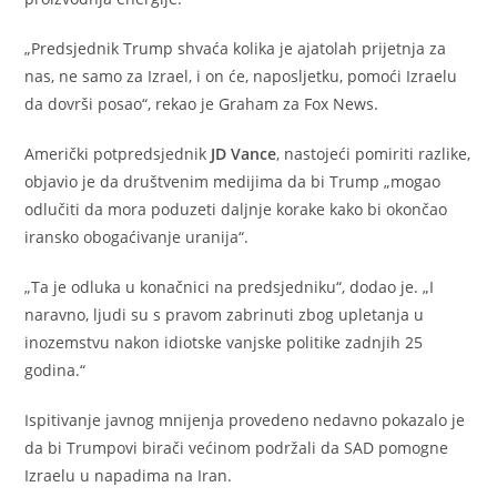
„Predsjednik Trump shvaća kolika je ajatolah prijetnja za
nas, ne samo za Izrael, i on će, naposljetku, pomoći Izraelu
da dovrši posao“, rekao je Graham za Fox News.
Američki potpredsjednik
JD Vance
, nastojeći pomiriti razlike,
objavio je da društvenim medijima da bi Trump „mogao
odlučiti da mora poduzeti daljnje korake kako bi okončao
iransko obogaćivanje uranija“.
„Ta je odluka u konačnici na predsjedniku“, dodao je. „I
naravno, ljudi su s pravom zabrinuti zbog upletanja u
inozemstvu nakon idiotske vanjske politike zadnjih 25
godina.“
Ispitivanje javnog mnijenja provedeno nedavno pokazalo je
da bi Trumpovi birači većinom podržali da SAD pomogne
Izraelu u napadima na Iran.