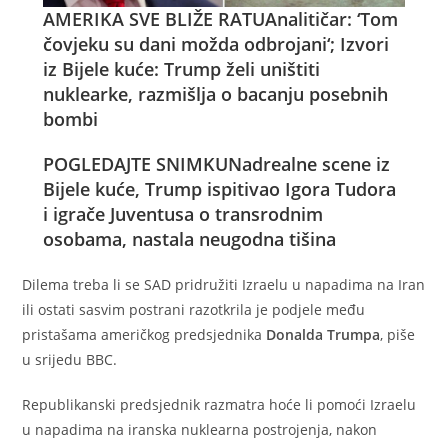
AMERIKA SVE BLIŽE RATU
Analitičar: ‘Tom
čovjeku su dani možda odbrojani‘; Izvori
iz Bijele kuće: Trump želi uništiti
nuklearke, razmišlja o bacanju posebnih
bombi
POGLEDAJTE SNIMKU
Nadrealne scene iz
Bijele kuće, Trump ispitivao Igora Tudora
i igrače Juventusa o transrodnim
osobama, nastala neugodna tišina
Dilema treba li se SAD pridružiti Izraelu u napadima na Iran
ili ostati sasvim postrani razotkrila je podjele među
pristašama američkog predsjednika
Donalda Trumpa
, piše
u srijedu BBC.
Republikanski predsjednik razmatra hoće li pomoći Izraelu
u napadima na iranska nuklearna postrojenja, nakon