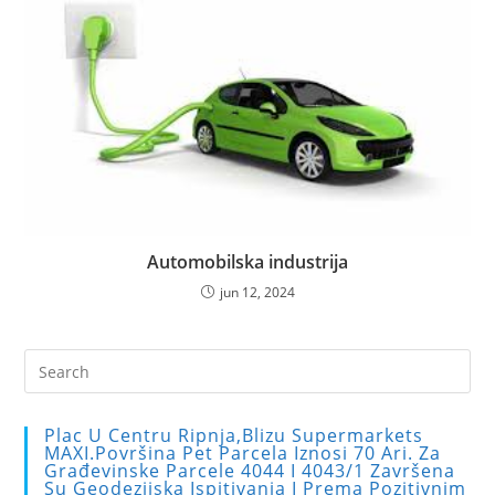
Automobilska industrija
jun 12, 2024
Pre
Es
to
Plac U Centru Ripnja,blizu Supermarkets
clo
MAXI.Površina Pet Parcela Iznosi 70 Ari. Za
Građevinske Parcele 4044 I 4043/1 Završena
the
Su Geodezijska Ispitivanja I Prema Pozitivnim