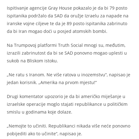
Ispitivanje agencije Gray House pokazalo je da bi 79 posto
ispitanika podržalo da SAD da oružje Izraelu za napade na
iranske vojne ciljeve te da je 89 posto ispitanika zabrinuto
da bi Iran mogao doći u posjed atomskih bombi.
Na Trumpovoj platformi Truth Social mnogi su, međutim,
izrazili zabrinutost da bi se SAD ponovno mogao uplesti u
sukob na Bliskom istoku.
„Ne ratu s Iranom. Ne više ratova u inozemstvu“, napisao je
jedan korisnik. „Amerika na prvom mjestu!“
Drugi komentator upozorio je da bi američko miješanje u
izraelske operacije moglo stajati republikance u političkim
smislu u godinama koje dolaze.
„Nemojte to učiniti. Republikanci nikada više neće ponovno
pobijediti ako to učinite“, napisao je.