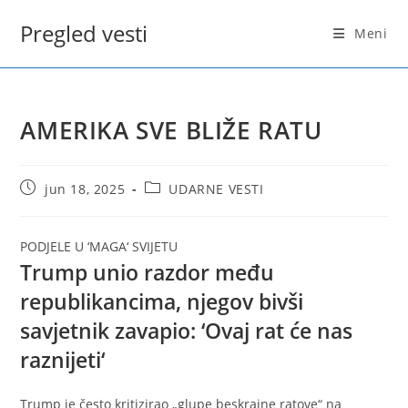
Skip
Pregled vesti
to
Meni
content
AMERIKA SVE BLIŽE RATU
Post
Post
jun 18, 2025
UDARNE VESTI
published:
category:
PODJELE U ‘MAGA‘ SVIJETU
Trump unio razdor među
republikancima, njegov bivši
savjetnik zavapio: ‘Ovaj rat će nas
raznijeti‘
Trump je često kritizirao „glupe beskrajne ratove“ na