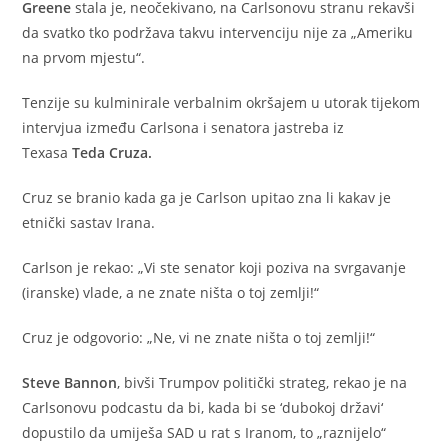
Greene
stala je, neočekivano, na Carlsonovu stranu rekavši
da svatko tko podržava takvu intervenciju nije za „Ameriku
na prvom mjestu“.
Tenzije su kulminirale verbalnim okršajem u utorak tijekom
intervjua između Carlsona i senatora jastreba iz
Texasa
Teda Cruza.
Cruz se branio kada ga je Carlson upitao zna li kakav je
etnički sastav Irana.
Carlson je rekao: „Vi ste senator koji poziva na svrgavanje
(iranske) vlade, a ne znate ništa o toj zemlji!“
Cruz je odgovorio: „Ne, vi ne znate ništa o toj zemlji!“
Steve Bannon
, bivši Trumpov politički strateg, rekao je na
Carlsonovu podcastu da bi, kada bi se ‘dubokoj državi‘
dopustilo da umiješa SAD u rat s Iranom, to „raznijelo“