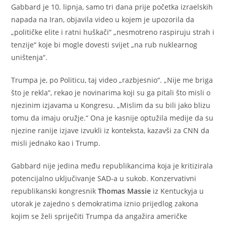
Gabbard je 10. lipnja, samo tri dana prije početka izraelskih
napada na Iran, objavila video u kojem je upozorila da
„političke elite i ratni huškači“ „nesmotreno raspiruju strah i
tenzije“ koje bi mogle dovesti svijet „na rub nuklearnog
uništenja“.
Trumpa je, po Politicu, taj video „razbjesnio“. „Nije me briga
što je rekla“, rekao je novinarima koji su ga pitali što misli o
njezinim izjavama u Kongresu. „Mislim da su bili jako blizu
tomu da imaju oružje.“ Ona je kasnije optužila medije da su
njezine ranije izjave izvukli iz konteksta, kazavši za CNN da
misli jednako kao i Trump.
Gabbard nije jedina među republikancima koja je kritizirala
potencijalno uključivanje SAD-a u sukob. Konzervativni
republikanski kongresnik
Thomas Massie
iz Kentuckyja u
utorak je zajedno s demokratima iznio prijedlog zakona
kojim se želi spriječiti Trumpa da angažira američke