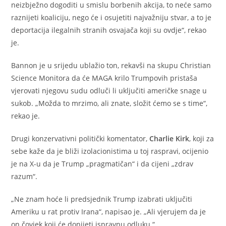
neizbježno dogoditi u smislu borbenih akcija, to neće samo
raznijeti koaliciju, nego će i osujetiti najvažniju stvar, a to je
deportacija ilegalnih stranih osvajača koji su ovdje“, rekao
je.
Bannon je u srijedu ublažio ton, rekavši na skupu Christian
Science Monitora da će MAGA krilo Trumpovih pristaša
vjerovati njegovu sudu odluči li uključiti američke snage u
sukob. „Možda to mrzimo, ali znate, složit ćemo se s time“,
rekao je.
Drugi konzervativni politički komentator,
Charlie Kirk
, koji za
sebe kaže da je bliži izolacionistima u toj raspravi, ocijenio
je na X-u da je Trump „pragmatičan“ i da cijeni „zdrav
razum“.
„Ne znam hoće li predsjednik Trump izabrati uključiti
Ameriku u rat protiv Irana“, napisao je. „Ali vjerujem da je
on čovjek koji će donijeti ispravnu odluku.“