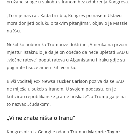
oružane snage u sukobu s Iranom bez odobrenja Kongresa.
„To nije naš rat. Kada bi i bio, Kongres po našem Ustavu
mora donijeti odluku o takvim pitanjima“, objavio je Massie
na X-u.
Nekoliko pobornika Trumpove doktrine „Amerika na prvom
mjestu“ istaknulo je da je on obećao da neće upletati SAD u
„vječne ratove“ poput ratova u Afganistanu i Iraku gdje su
poginule tisuće američkih vojnika.
Bivši voditelj Fox Newsa
Tucker Carlson
poziva da se SAD
ne miješa u sukob s Iranom. U svojem podcastu on je
kritizirao republikanske „ratne huškače“, a Trump ga je na
to nazvao „čudakom“.
„Vi ne znate ništa o Iranu“
Kongresnica iz Georgije odana Trumpu
Marjorie Taylor