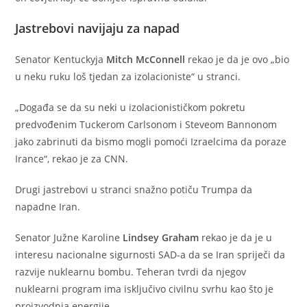
Jastrebovi navijaju za napad
Senator Kentuckyja
Mitch McConnell
rekao je da je ovo „bio
u neku ruku loš tjedan za izolacioniste“ u stranci.
„Događa se da su neki u izolacionističkom pokretu
predvođenim Tuckerom Carlsonom i Steveom Bannonom
jako zabrinuti da bismo mogli pomoći Izraelcima da poraze
Irance“, rekao je za CNN.
Drugi jastrebovi u stranci snažno potiču Trumpa da
napadne Iran.
Senator Južne Karoline
Lindsey Graham
rekao je da je u
interesu nacionalne sigurnosti SAD-a da se Iran spriječi da
razvije nuklearnu bombu. Teheran tvrdi da njegov
nuklearni program ima isključivo civilnu svrhu kao što je
proizvodnja energije.