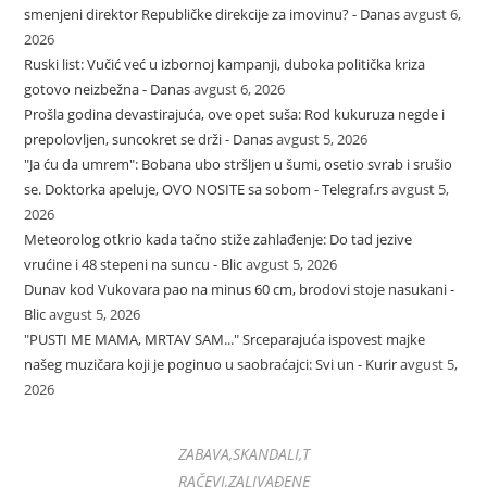
smenjeni direktor Republičke direkcije za imovinu? - Danas
avgust 6,
2026
Ruski list: Vučić već u izbornoj kampanji, duboka politička kriza
gotovo neizbežna - Danas
avgust 6, 2026
Prošla godina devastirajuća, ove opet suša: Rod kukuruza negde i
prepolovljen, suncokret se drži - Danas
avgust 5, 2026
"Ja ću da umrem": Bobana ubo stršljen u šumi, osetio svrab i srušio
se. Doktorka apeluje, OVO NOSITE sa sobom - Telegraf.rs
avgust 5,
2026
Meteorolog otkrio kada tačno stiže zahlađenje: Do tad jezive
vrućine i 48 stepeni na suncu - Blic
avgust 5, 2026
Dunav kod Vukovara pao na minus 60 cm, brodovi stoje nasukani -
Blic
avgust 5, 2026
"PUSTI ME MAMA, MRTAV SAM..." Srceparajuća ispovest majke
našeg muzičara koji je poginuo u saobraćajci: Svi un - Kurir
avgust 5,
2026
ZABAVA,SKANDALI,T
RAČEVI,ZALIVAĐENE