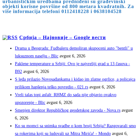
urbanističkim uredbama predniđeni su građevinski
objekti korisne površine od 800 metara kvadratnih. Za
više informacija telefoni 0112418228 i 0638104528
Србија – Најновије – Google вести
Drama u Beogradu: Fudbaleru demoliran skupoceni auto "bentli" u
luksuznom naselju - Blic
avgust 6, 2026
Paklene temperature u Srbiji: Ovo je najvreliji grad u 13 časova -
B92
avgust 6, 2026
S leđa prilazio Novosađankama i kidao im zlatne ogrlice, a policajca
prilikom hapšenja teško povredio - 021.rs
avgust 6, 2026
Vreli talas topi asfalt: RHMZ do sada nije objavio ovakvo
upozorenje - Blic
avgust 6, 2026
Smenjen direktor Republičkog geodetskog zavoda - Nova.rs
avgust
6, 2026
Ko su momci sa snimka svadbe o kom bruji Srbija? Razgovarali smo
sa rokerima koji su ludovali uz Mitra Mirića! - Mondo
avgust 6,