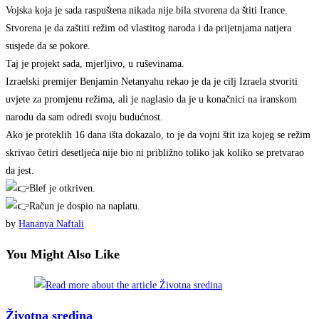
Vojska koja je sada raspuštena nikada nije bila stvorena da štiti Irance.
Stvorena je da zaštiti režim od vlastitog naroda i da prijetnjama natjera
susjede da se pokore.
Taj je projekt sada, mjerljivo, u ruševinama.
Izraelski premijer Benjamin Netanyahu rekao je da je cilj Izraela stvoriti
uvjete za promjenu režima, ali je naglasio da je u konačnici na iranskom
narodu da sam odredi svoju budućnost.
Ako je proteklih 16 dana išta dokazalo, to je da vojni štit iza kojeg se režim
skrivao četiri desetljeća nije bio ni približno toliko jak koliko se pretvarao
da jest.
Blef je otkriven.
Račun je dospio na naplatu.
by
Hananya Naftali
You Might Also Like
Životna sredina