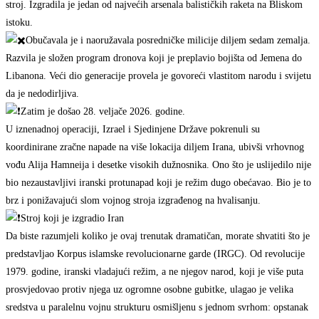
stroj. Izgradila je jedan od najvećih arsenala balističkih raketa na Bliskom
istoku.
Obučavala je i naoružavala posredničke milicije diljem sedam zemalja.
Razvila je složen program dronova koji je preplavio bojišta od Jemena do
Libanona. Veći dio generacije provela je govoreći vlastitom narodu i svijetu
da je nedodirljiva.
Zatim je došao 28. veljače 2026. godine.
U iznenadnoj operaciji, Izrael i Sjedinjene Države pokrenuli su
koordinirane zračne napade na više lokacija diljem Irana, ubivši vrhovnog
vođu Alija Hamneija i desetke visokih dužnosnika. Ono što je uslijedilo nije
bio nezaustavljivi iranski protunapad koji je režim dugo obećavao. Bio je to
brz i ponižavajući slom vojnog stroja izgrađenog na hvalisanju.
Stroj koji je izgradio Iran
Da biste razumjeli koliko je ovaj trenutak dramatičan, morate shvatiti što je
predstavljao Korpus islamske revolucionarne garde (IRGC). Od revolucije
1979. godine, iranski vladajući režim, a ne njegov narod, koji je više puta
prosvjedovao protiv njega uz ogromne osobne gubitke, ulagao je velika
sredstva u paralelnu vojnu strukturu osmišljenu s jednom svrhom: opstanak