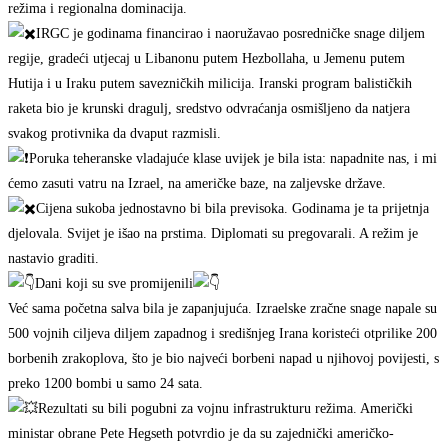
režima i regionalna dominacija.
IRGC je godinama financirao i naoružavao posredničke snage diljem
regije, gradeći utjecaj u Libanonu putem Hezbollaha, u Jemenu putem
Hutija i u Iraku putem savezničkih milicija. Iranski program balističkih
raketa bio je krunski dragulj, sredstvo odvraćanja osmišljeno da natjera
svakog protivnika da dvaput razmisli.
Poruka teheranske vladajuće klase uvijek je bila ista: napadnite nas, i mi
ćemo zasuti vatru na Izrael, na američke baze, na zaljevske države.
Cijena sukoba jednostavno bi bila previsoka. Godinama je ta prijetnja
djelovala. Svijet je išao na prstima. Diplomati su pregovarali. A režim je
nastavio graditi.
Dani koji su sve promijenili
Već sama početna salva bila je zapanjujuća. Izraelske zračne snage napale su
500 vojnih ciljeva diljem zapadnog i središnjeg Irana koristeći otprilike 200
borbenih zrakoplova, što je bio najveći borbeni napad u njihovoj povijesti, s
preko 1200 bombi u samo 24 sata.
Rezultati su bili pogubni za vojnu infrastrukturu režima. Američki
ministar obrane Pete Hegseth potvrdio je da su zajednički američko-