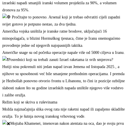
izraelski napadi smanjili iranski volumen projektila za 90%, a volumen
dronova za 95%.
Pročitajte to ponovno. Arsenal koji je trebao odvratiti cijeli zapadni
svijet gotovo je potpuno nestao, za dva tjedna.
Američka vojska uništila je iranske ratne brodove, uključujući 16
minopolagača, u blizini Hormuškog tjesnaca, čime je Iranu onemogućeno
provođenje jedne od njegovih najopasnijih taktika.
Američke snage su od početka operacije napale više od 5000 ciljeva u Iranu.
Posrednici koji su trebali zasuti Izrael raketama iz svih smjerova?
Hutiji nisu pokrenuli niti jedan napad izvan Jemena od listopada 2025., a
njihove su sposobnosti već bile smanjene prethodnim operacijama. I premda
je Hezbollah ponovno otvorio frontu u Libanonu, to čini iz pozicije ozbiljne
slabosti nakon što su godine izraelskih napada uništile njegovo više vodstvo
i zalihe oružja.
Režim koji se skriva u ruševinama
Možda najznačajnija slika ovog rata nije raketni napad ili zapaljeno skladište
oružja. To je šutnja novog iranskog vrhovnog vođe.
Mojtaba Khamenei, imenovan nakon atentata na oca, dao je svoju prvu