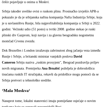
češće pojavljuje u onima u Moskvi.
Srbija također uvelike ovisi o ruskom plinu. Prosinačko izvješće APR-a
pokazalo je da je srbijanska naftna kompanija Nafta Industrija Srbije, koja
je u suvlasništvu Rusije, bila najprofitabilnija kompanija u Srbiji u 2022.
godini. Većinski udio (51 posto) u tvrtki 2008. godine stekao je ruski
plinski div Gazprom, koji navija i za glavnu beogradsku nogometnu
momčad Crvenu zvezdu.
Dok Bruxelles i London izražavaju zabrinutost zbog jačanja veza između
Rusije i Srbije, a britanski ministar vanjskih poslova
David
Cameron
Srbiju naziva „ruskim proxyjem“, Beograd pozdravlja priljev
novih migranata. Premijerka
Ana Brnabić
poželjela je dobrodošlicu
tisućama ruskih IT stručnjaka, rekavši da pridošlice mogu pomoći da se
Srbija pretvori u tehnološko središte.
‘Mala Moskva‘
Nasuprot tome, lokalni stanovnici imaju pomiješane osjećaje o novim
tvrtkama koje su osnovali novopridošli Rusi.