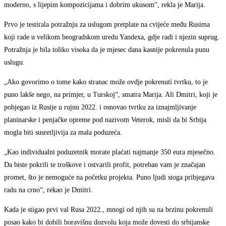
moderno, s lijepim kompozicijama i dobrim ukusom“, rekla je Marija.
Prvo je testirala potražnju za uslugom pretplate na cvijeće među Rusima
koji rade u velikom beogradskom uredu Yandexa, gdje radi i njezin suprug.
Potražnja je bila toliko visoka da je mjesec dana kasnije pokrenula punu
uslugu.
„Ako govorimo o tome kako stranac može ovdje pokrenuti tvrtku, to je
puno lakše nego, na primjer, u Turskoj“, smatra Marija. Ali Dmitri, koji je
pobjegao iz Rusije u rujnu 2022. i osnovao tvrtku za iznajmljivanje
planinarske i penjačke opreme pod nazivom Veterok, misli da bi Srbija
mogla biti susretljivija za mala poduzeća.
„Kao individualni poduzetnik morate plaćati najmanje 350 eura mjesečno.
Da biste pokrili te troškove i ostvarili profit, potreban vam je značajan
promet, što je nemoguće na početku projekta. Puno ljudi stoga pribjegava
radu na crno“, rekao je Dmitri.
Kada je stigao prvi val Rusa 2022., mnogi od njih su na brzinu pokrenuli
posao kako bi dobili boravišnu dozvolu koja može dovesti do srbijanske