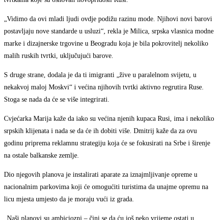
„Vidimo da ovi mladi ljudi ovdje podižu razinu mode. Njihovi novi barovi
postavljaju nove standarde u usluzi“, rekla je Milica, srpska vlasnica modne
marke i dizajnerske trgovine u Beogradu koja je bila pokrovitelj nekoliko
malih ruskih tvrtki, uključujući barove.
S druge strane, dodala je da ti imigranti „žive u paralelnom svijetu, u
nekakvoj maloj Moskvi“ i većina njihovih tvrtki aktivno regrutira Ruse.
Stoga se nada da će se više integrirati.
Cvjećarka Marija kaže da iako su većina njenih kupaca Rusi, ima i nekoliko
srpskih klijenata i nada se da će ih dobiti više. Dmitrij kaže da za ovu
godinu priprema reklamnu strategiju koja će se fokusirati na Srbe i širenje
na ostale balkanske zemlje.
Dio njegovih planova je instalirati aparate za iznajmljivanje opreme u
nacionalnim parkovima koji će omogućiti turistima da unajme opremu na
licu mjesta umjesto da je moraju vući iz grada.
„Naši planovi su ambiciozni – čini se da ću još neko vrijeme ostati u