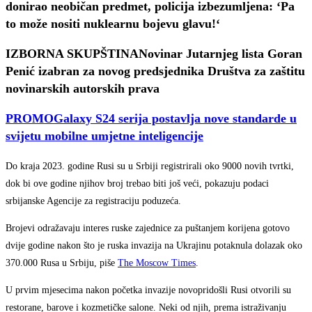
donirao neobičan predmet, policija izbezumljena: ‘Pa
to može nositi nuklearnu bojevu glavu!‘
IZBORNA SKUPŠTINA
Novinar Jutarnjeg lista Goran
Penić izabran za novog predsjednika Društva za zaštitu
novinarskih autorskih prava
PROMO
Galaxy S24 serija postavlja nove standarde u
svijetu mobilne umjetne inteligencije
Do kraja 2023. godine Rusi su u Srbiji registrirali oko 9000 novih tvrtki,
dok bi ove godine njihov broj trebao biti još veći, pokazuju podaci
srbijanske Agencije za registraciju poduzeća.
Brojevi odražavaju interes ruske zajednice za puštanjem korijena gotovo
dvije godine nakon što je ruska invazija na Ukrajinu potaknula dolazak oko
370.000 Rusa u Srbiju, piše
The Moscow Times
.
U prvim mjesecima nakon početka invazije novopridošli Rusi otvorili su
restorane, barove i kozmetičke salone. Neki od njih, prema istraživanju