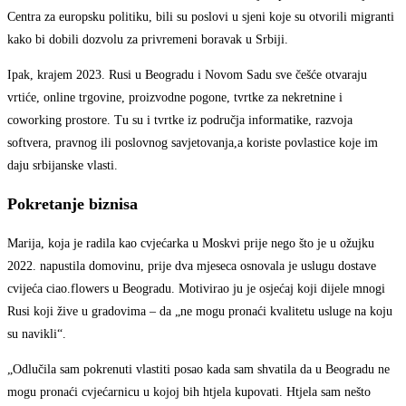
Centra za europsku politiku, bili su poslovi u sjeni koje su otvorili migranti
kako bi dobili dozvolu za privremeni boravak u Srbiji.
Ipak, krajem 2023. Rusi u Beogradu i Novom Sadu sve češće otvaraju
vrtiće, online trgovine, proizvodne pogone, tvrtke za nekretnine i
coworking prostore. Tu su i tvrtke iz područja informatike, razvoja
softvera, pravnog ili poslovnog savjetovanja,a koriste povlastice koje im
daju srbijanske vlasti.
Pokretanje biznisa
Marija, koja je radila kao cvjećarka u Moskvi prije nego što je u ožujku
2022. napustila domovinu, prije dva mjeseca osnovala je uslugu dostave
cvijeća ciao.flowers u Beogradu. Motivirao ju je osjećaj koji dijele mnogi
Rusi koji žive u gradovima – da „ne mogu pronaći kvalitetu usluge na koju
su navikli“.
„Odlučila sam pokrenuti vlastiti posao kada sam shvatila da u Beogradu ne
mogu pronaći cvjećarnicu u kojoj bih htjela kupovati. Htjela sam nešto