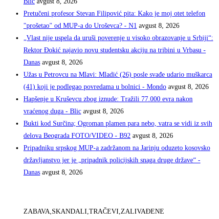
Blic
avgust 8, 2026
Pretučeni profesor Stevan Filipović pita: Kako je moj otet telefon
"prošetao" od MUP-a do Uroševca? - N1
avgust 8, 2026
„Vlast nije uspela da uruši poverenje u visoko obrazovanje u Srbiji“:
Rektor Đokić najavio novu studentsku akciju na tribini u Vrbasu -
Danas
avgust 8, 2026
Užas u Petrovcu na Mlavi: Mladić (26) posle svađe udario muškarca
(41) koji je podlegao povredama u bolnici - Mondo
avgust 8, 2026
Hapšenje u Kruševcu zbog iznude: Tražili 77.000 evra nakon
vraćenog duga - Blic
avgust 8, 2026
Bukti kod Surčina; Ogroman plamen para nebo, vatra se vidi iz svih
delova Beograda FOTO/VIDEO - B92
avgust 8, 2026
Pripadniku srpskog MUP-a zadržanom na Jarinju oduzeto kosovsko
državljanstvo jer je „pripadnik policijskih snaga druge države“ -
Danas
avgust 8, 2026
ZABAVA,SKANDALI,TRAČEVI,ZALIVAĐENE