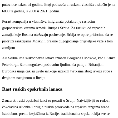
putovnice nakon tri godine. Broj poduzeća u ruskom vlasništvu skočio je na
6000 te godine, s 2000 u 2021. godini.
Porast kompanija u vlasništvu imigranata potaknut je rastućim
gospodarskim vezama između Rusije i Srbije. Za razliku od zapadnih
zemalja koje Rusima otežavaju poslovanje, Srbija se opire pritiscima da se
pridruži sankcijama Moskvi i prekine dugogodišnje prijateljske veze s tom
zemljom.
Air Serbia ima svakodnevne letove između Beograda i Moskve, kao i Sankt
Peterburga, što omogućava poslovnim ljudima da putuju. Britanija i
Europska unija čak su uvele sankcije srpskim tvrtkama zbog izvoza robe s
dvojnom namjenom u Rusiju.
Rast ruskih opskrbnih lanaca
Zauzvrat, ruski opskrbni lanci su porasli u Srbiji. Najvidljiviji su redovi
čokoladica Aljonka i drugih ruskih proizvoda na srpskim tezgama hrane.
Istodobno, prema izvješćima iz Rusije, tradicionalna srpska rakija sve se