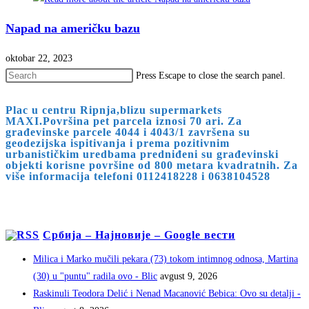
Napad na američku bazu
oktobar 22, 2023
Press Escape to close the search panel.
Plac u centru Ripnja,blizu supermarkets
MAXI.Površina pet parcela iznosi 70 ari. Za
građevinske parcele 4044 i 4043/1 završena su
geodezijska ispitivanja i prema pozitivnim
urbanističkim uredbama predniđeni su građevinski
objekti korisne površine od 800 metara kvadratnih. Za
više informacija telefoni 0112418228 i 0638104528
Србија – Најновије – Google вести
Milica i Marko mučili pekara (73) tokom intimnog odnosa, Martina
(30) u "puntu" radila ovo - Blic
avgust 9, 2026
Raskinuli Teodora Delić i Nenad Macanović Bebica: Ovo su detalji -