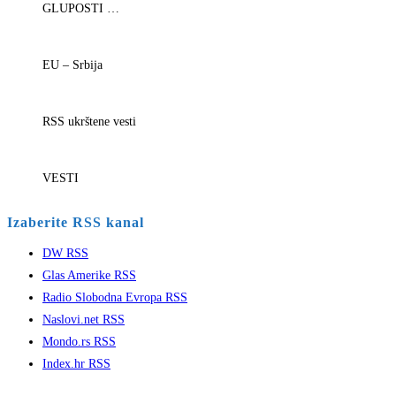
GLUPOSTI …
EU – Srbija
RSS ukrštene vesti
VESTI
Izaberite RSS kanal
DW RSS
Glas Amerike RSS
Radio Slobodna Evropa RSS
Naslovi.net RSS
Mondo.rs RSS
Index.hr RSS