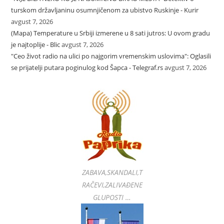
turskom državljaninu osumnjičenom za ubistvo Ruskinje - Kurir
avgust 7, 2026
(Mapa) Temperature u Srbiji izmerene u 8 sati jutros: U ovom gradu
je najtoplije - Blic
avgust 7, 2026
"Ceo život radio na ulici po najgorim vremenskim uslovima": Oglasili
se prijatelji putara poginulog kod Šapca - Telegraf.rs
avgust 7, 2026
ZABAVA,SKANDALI,T
RAČEVI,ZALIVAĐENE
GLUPOSTI …