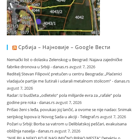
Србија – Најновије – Google Вести
Nemački list o dolasku Zelenskog u Beograd: Najava zajedničke
fabrike dronova u Srbiji - danas.rs
avgust 7, 2026
Reditelj Stevan Filipović pretučen u centru Beograda: „Plaćenici
vladajuće partije me šutirali i udarali metalnom stolicom“ - danas.rs
avgust 7, 2026
Radar: Iz budžeta „odletelo“ pola milijarde evra za „rafale“ pola
godine pre roka - danas.rs
avgust 7, 2026
Prišao ženi s leđa, povukao joj lančić, a ovome se nije nadao: Snimak
serijskog lopova iz Novog Sada u akciji - Telegraf.rs
avgust 7, 2026
Požari u Srbiji: Borba sa vatrom u Deliblatskoj peščari, evakuisana
obližnja naselja - danas.rs
avgust 7, 2026
"NIJE BILA NEKO KO JE NASUMIČNO BIRAO MESTA" Detektiv o