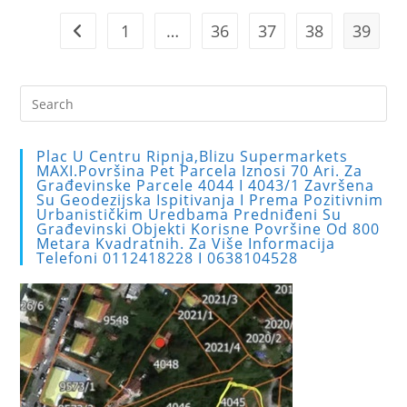
1
…
36
37
38
39
Go to the previous page
Pre
Es
to
Plac U Centru Ripnja,blizu Supermarkets
clo
MAXI.Površina Pet Parcela Iznosi 70 Ari. Za
Građevinske Parcele 4044 I 4043/1 Završena
the
Su Geodezijska Ispitivanja I Prema Pozitivnim
sea
Urbanističkim Uredbama Predniđeni Su
Građevinski Objekti Korisne Površine Od 800
pan
Metara Kvadratnih. Za Više Informacija
Telefoni 0112418228 I 0638104528