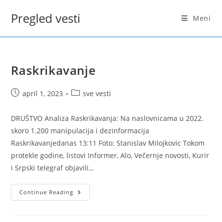
Skip
Pregled vesti
to
Meni
content
Raskrikavanje
Post
Post
april 1, 2023
sve vesti
published:
category:
DRUŠTVO Analiza Raskrikavanja: Na naslovnicama u 2022.
skoro 1.200 manipulacija i dezinformacija
Raskrikavanjedanas 13:11 Foto: Stanislav Milojkovic Tokom
protekle godine, listovi Informer, Alo, Večernje novosti, Kurir
i Srpski telegraf objavili…
Raskrikavanje
Continue Reading