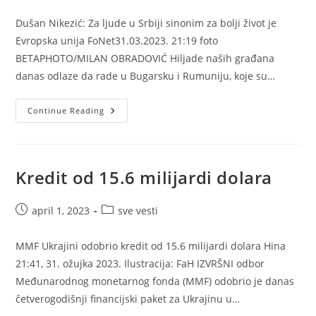
published:
category:
Dušan Nikezić: Za ljude u Srbiji sinonim za bolji život je
Evropska unija FoNet31.03.2023. 21:19 foto
BETAPHOTO/MILAN OBRADOVIĆ Hiljade naših građana
danas odlaze da rade u Bugarsku i Rumuniju, koje su…
Da
Continue Reading
Li
Je
EU
Sinonim
Za
Bolji
Kredit od 15.6 milijardi dolara
Život
?
Post
Post
april 1, 2023
sve vesti
published:
category:
MMF Ukrajini odobrio kredit od 15.6 milijardi dolara Hina
21:41, 31. ožujka 2023. Ilustracija: FaH IZVRŠNI odbor
Međunarodnog monetarnog fonda (MMF) odobrio je danas
četverogodišnji financijski paket za Ukrajinu u…