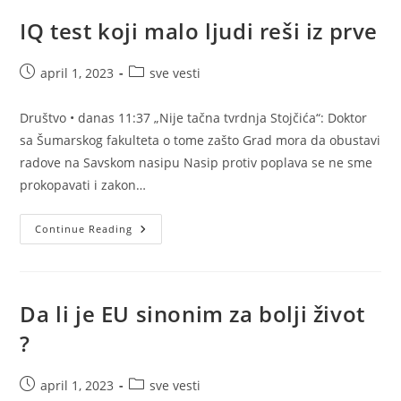
IQ test koji malo ljudi reši iz prve
Post
Post
april 1, 2023
sve vesti
published:
category:
Društvo • danas 11:37 „Nije tačna tvrdnja Stojčića“: Doktor
sa Šumarskog fakulteta o tome zašto Grad mora da obustavi
radove na Savskom nasipu Nasip protiv poplava se ne sme
prokopavati i zakon…
IQ
Continue Reading
Test
Koji
Malo
Ljudi
Reši
Iz
Da li je EU sinonim za bolji život
Prve
?
Post
Post
april 1, 2023
sve vesti