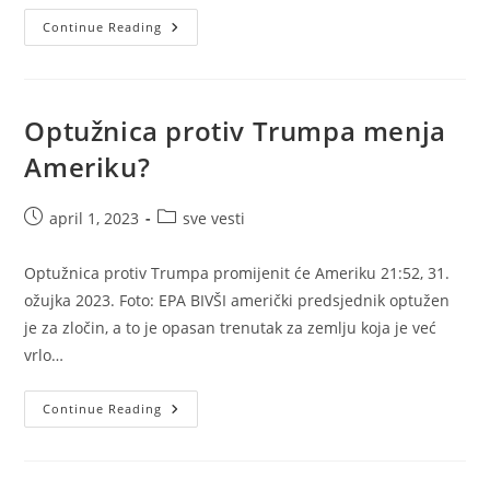
Kredit
Continue Reading
Od
15.6
Milijardi
Dolara
Optužnica protiv Trumpa menja
Ameriku?
Post
Post
april 1, 2023
sve vesti
published:
category:
Optužnica protiv Trumpa promijenit će Ameriku 21:52, 31.
ožujka 2023. Foto: EPA BIVŠI američki predsjednik optužen
je za zločin, a to je opasan trenutak za zemlju koja je već
vrlo…
Optužnica
Continue Reading
Protiv
Trumpa
Menja
Ameriku?