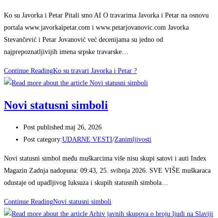
Ko su Javorka i Petar Pitali smo AI O travarima Javorka i Petar na osnovu
portala www.javorkaipetar.com i www.petarjovanovic.com Javorka
Stevančević i Petar Jovanović već decenijama su jedno od
najprepoznatljivijih imena srpske travarske…
Continue Reading
Ko su travari Javorka i Petar ?
Novi statusni simboli
Post published:
maj 26, 2026
Post category:
UDARNE VESTI
/
Zanimljivosti
Novi statusni simbol među muškarcima više nisu skupi satovi i auti Index
Magazin Zadnja nadopuna: 09:43, 25. svibnja 2026. SVE VIŠE muškaraca
odustaje od upadljivog luksuza i skupih statusnih simbola…
Continue Reading
Novi statusni simboli