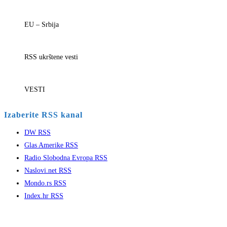
EU – Srbija
RSS ukrštene vesti
VESTI
Izaberite RSS kanal
DW RSS
Glas Amerike RSS
Radio Slobodna Evropa RSS
Naslovi.net RSS
Mondo.rs RSS
Index.hr RSS