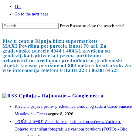
113
Go to the next page
Press Escape to close the search panel.
Plac u centru Ripnja,blizu supermarkets
MAXI.Površina pet parcela iznosi 70 ari. Za
građevinske parcele 4044 i 4043/1 završena su
geodezijska ispitivanja i prema pozitivnim
urbanističkim uredbama predniđeni su građevinski
objekti korisne površine od 800 metara kvadratnih. Za
više informacija telefoni 0112418228 i 0638104528
Србија – Најновије – Google вести
Krivična prijava protiv predsednice Osnovnog suda u Užicu Sunčice
Misailović - Danas
avgust 8, 2026
"POČELI SMO" Zelenski se oglasio nakon večere s Vučićem:
Objavio autentičnu fotografiju s važnom porukom (FOTO) - Blic