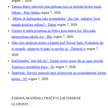
avgust 7, 2026
Tamara Đurić izdvojila pola miliona evra za slobodu bivšeg muža
Nikole - Puls Online
avgust 7, 2026
„Miluje ih huliganska ruka predsednika“: Ko čini „jedinicu“ koja
napada kritičare režima? - Danas
avgust 7, 2026
Upravo je stigla prognoza za Srbiju koja menja sve: Dva naša
meteorologa otkrila sve - Blic
avgust 7, 2026
Niko nije očekivao prizor u kanalu kod Novog Sada: Pogledajte šta
je izronilo, misterija je kako je završio tu - Telegraf.rs
avgust 7,
2026
Kad komšija "nije bilo ko": Farmu svinja prave tik uz oazu prirode
Zasavica i porodičnu kuću - N1
avgust 7, 2026
Nedeljnik: Najveći izdavači neće učestvovati na ovogodišnjem Sajmu
knjiga - N1
avgust 7, 2026
ZABAVA,SKANDALI,TRAČEVI,ZALIVAĐENE
GLUPOSTI …