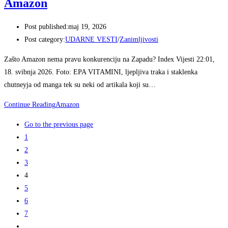
Amazon
Post published:
maj 19, 2026
Post category:
UDARNE VESTI
/
Zanimljivosti
Zašto Amazon nema pravu konkurenciju na Zapadu? Index Vijesti 22:01,
18. svibnja 2026. Foto: EPA VITAMINI, ljepljiva traka i staklenka
chutneyja od manga tek su neki od artikala koji su…
Continue Reading
Amazon
Go to the previous page
1
2
3
4
5
6
7
…