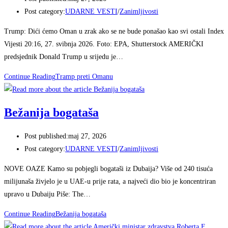
Post category:
UDARNE VESTI
/
Zanimljivosti
Trump: Dići ćemo Oman u zrak ako se ne bude ponašao kao svi ostali Index
Vijesti 20:16, 27. svibnja 2026. Foto: EPA, Shutterstock AMERIČKI
predsjednik Donald Trump u srijedu je…
Continue Reading
Tramp preti Omanu
Bežanija bogataša
Post published:
maj 27, 2026
Post category:
UDARNE VESTI
/
Zanimljivosti
NOVE OAZE Kamo su pobjegli bogataši iz Dubaija? Više od 240 tisuća
milijunaša živjelo je u UAE-u prije rata, a najveći dio bio je koncentriran
upravo u Dubaiju Piše: The…
Continue Reading
Bežanija bogataša