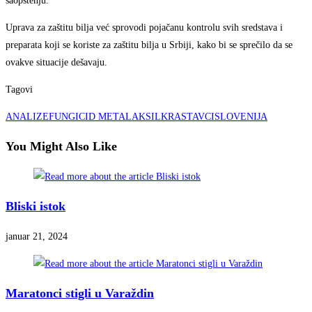
saopštenju.
Uprava za zaštitu bilja već sprovodi pojačanu kontrolu svih sredstava i
preparata koji se koriste za zaštitu bilja u Srbiji, kako bi se sprečilo da se
ovakve situacije dešavaju.
Tagovi
ANALIZE
FUNGICID METALAKSIL
KRASTAVCI
SLOVENIJA
You Might Also Like
Bliski istok
januar 21, 2024
Maratonci stigli u Varaždin