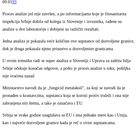
09:01
93
Proces analize još nije završen, a po informacijama koje je fitosanitarna
inspekcija Srbije dobila od kolega iz Slovenije i izvoznika, rađene su
analize u dve laboratorije i dobijeni su različiti rezultati.
Jedna analiza je pokazala veće količine ove supstance od dozvoljene granice,
dok je druga pokazala njeno prisustvo u dozvoljenim granicama.
U ovom trenutku radi se super analiza u Sloveniji i Uprava za zaštitu bilja
Srbije očekuje konačan odgovor, a pošto je proces analize u toku, pošiljka
nije vraćena nazad.
Ministarstvo navodi da je „fungicid metalaksil“, za koji se navodi da je
pronađen u krastavcima, supstanca koja se koristi protiv truleži i ona nije
zabranjena niti štetna, a tako je označava i EU.
Srbija se svake godine usaglašava sa EU i ima jednake mere kao i Unija,
kao i najveće dozvoljene granice kada je reč o ovim supstancama.