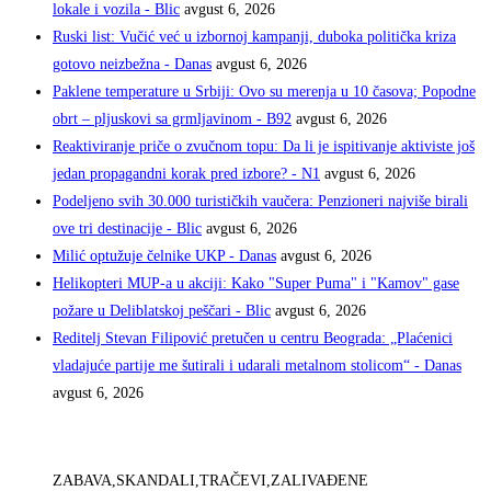
lokale i vozila - Blic
avgust 6, 2026
Ruski list: Vučić već u izbornoj kampanji, duboka politička kriza
gotovo neizbežna - Danas
avgust 6, 2026
Paklene temperature u Srbiji: Ovo su merenja u 10 časova; Popodne
obrt – pljuskovi sa grmljavinom - B92
avgust 6, 2026
Reaktiviranje priče o zvučnom topu: Da li je ispitivanje aktiviste još
jedan propagandni korak pred izbore? - N1
avgust 6, 2026
Podeljeno svih 30.000 turističkih vaučera: Penzioneri najviše birali
ove tri destinacije - Blic
avgust 6, 2026
Milić optužuje čelnike UKP - Danas
avgust 6, 2026
Helikopteri MUP-a u akciji: Kako "Super Puma" i "Kamov" gase
požare u Deliblatskoj peščari - Blic
avgust 6, 2026
Reditelj Stevan Filipović pretučen u centru Beograda: „Plaćenici
vladajuće partije me šutirali i udarali metalnom stolicom“ - Danas
avgust 6, 2026
ZABAVA,SKANDALI,TRAČEVI,ZALIVAĐENE