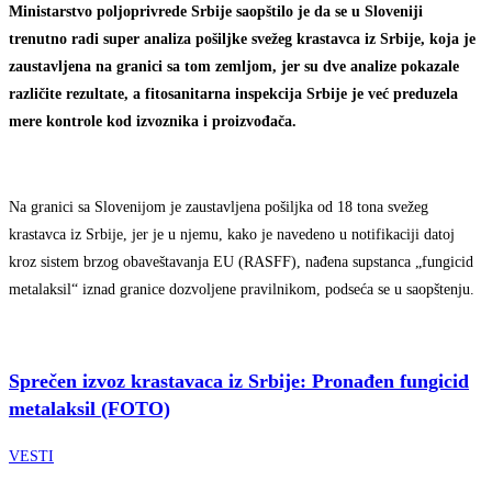
Ministarstvo poljoprivrede Srbije saopštilo je da se u Sloveniji
trenutno radi super analiza pošiljke svežeg krastavca iz Srbije, koja je
zaustavljena na granici sa tom zemljom, jer su dve analize pokazale
različite rezultate, a fitosanitarna inspekcija Srbije je već preduzela
mere kontrole kod izvoznika i proizvođača.
Na granici sa Slovenijom je zaustavljena pošiljka od 18 tona svežeg
krastavca iz Srbije, jer je u njemu, kako je navedeno u notifikaciji datoj
kroz sistem brzog obaveštavanja EU (RASFF), nađena supstanca „fungicid
metalaksil“ iznad granice dozvoljene pravilnikom, podseća se u saopštenju.
Sprečen izvoz krastavaca iz Srbije: Pronađen fungicid
metalaksil (FOTO)
VESTI