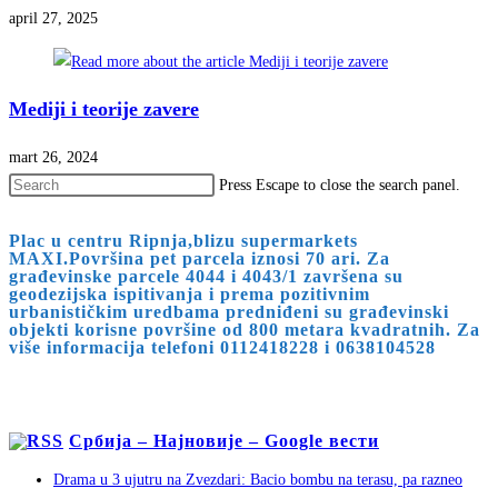
april 27, 2025
Mediji i teorije zavere
mart 26, 2024
Press Escape to close the search panel.
Plac u centru Ripnja,blizu supermarkets
MAXI.Površina pet parcela iznosi 70 ari. Za
građevinske parcele 4044 i 4043/1 završena su
geodezijska ispitivanja i prema pozitivnim
urbanističkim uredbama predniđeni su građevinski
objekti korisne površine od 800 metara kvadratnih. Za
više informacija telefoni 0112418228 i 0638104528
Србија – Најновије – Google вести
Drama u 3 ujutru na Zvezdari: Bacio bombu na terasu, pa razneo