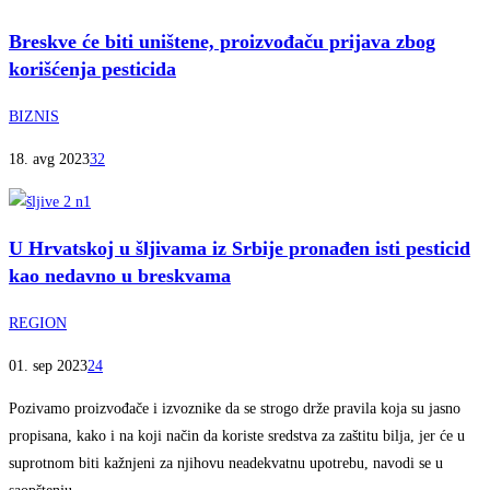
Breskve će biti uništene, proizvođaču prijava zbog
korišćenja pesticida
BIZNIS
18. avg 2023
32
U Hrvatskoj u šljivama iz Srbije pronađen isti pesticid
kao nedavno u breskvama
REGION
01. sep 2023
24
Pozivamo proizvođače i izvoznike da se strogo drže pravila koja su jasno
propisana, kako i na koji način da koriste sredstva za zaštitu bilja, jer će u
suprotnom biti kažnjeni za njihovu neadekvatnu upotrebu, navodi se u