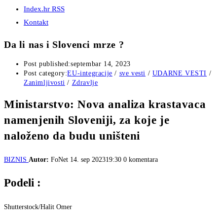
Index.hr RSS
Kontakt
Da li nas i Slovenci mrze ?
Post published:
septembar 14, 2023
Post category:
EU-integracije
/
sve vesti
/
UDARNE VESTI
/
Zanimljivosti
/
Zdravlje
Ministarstvo: Nova analiza krastavaca
namenjenih Sloveniji, za koje je
naloženo da budu uništeni
BIZNIS
Autor:
FoNet
14. sep 202319:30
0 komentara
Podeli :
Shutterstock/Halit Omer