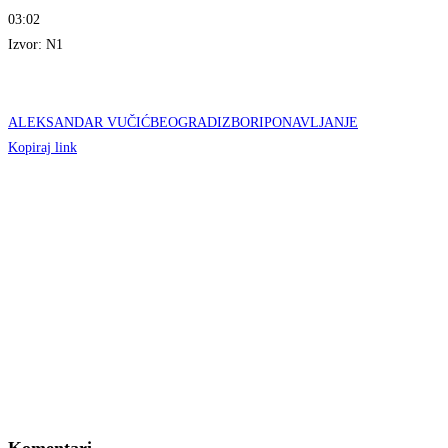
03:02
Izvor: N1
ALEKSANDAR VUČIĆ
BEOGRAD
IZBORI
PONAVLJANJE
Kopiraj link
Komentari