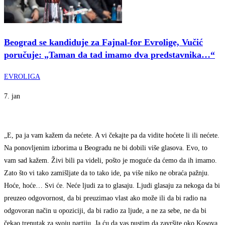
Beograd se kandiduje za Fajnal-for Evrolige, Vučić
poručuje: „Taman da tad imamo dva predstavnika…“
EVROLIGA
7. jan
„E, pa ja vam kažem da nećete. A vi čekajte pa da vidite hoćete li ili nećete.
Na ponovljenim izborima u Beogradu ne bi dobili više glasova. Evo, to
vam sad kažem. Živi bili pa videli, pošto je moguće da ćemo da ih imamo.
Zato što vi tako zamišljate da to tako ide, pa više niko ne obraća pažnju.
Hoće, hoće… Svi će. Neće ljudi za to glasaju. Ljudi glasaju za nekoga da bi
preuzeo odgovornost, da bi preuzimao vlast ako može ili da bi radio na
odgovoran način u opoziciji, da bi radio za ljude, a ne za sebe, ne da bi
čekao trenutak za svoju partiju. Ja ću da vas pustim da završite oko Kosova,