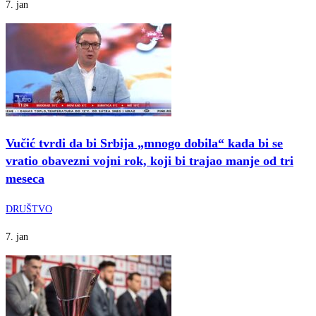
7. jan
Vučić tvrdi da bi Srbija „mnogo dobila“ kada bi se
vratio obavezni vojni rok, koji bi trajao manje od tri
meseca
DRUŠTVO
7. jan