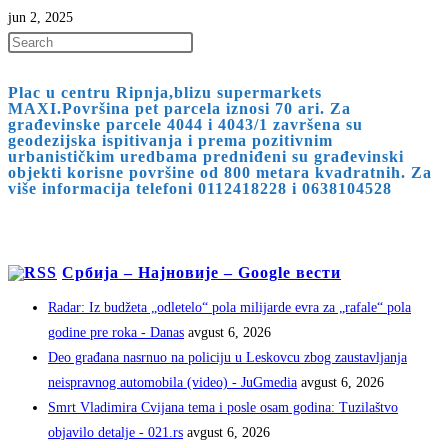
jun 2, 2025
Press
Escape
Plac u centru Ripnja,blizu supermarkets
to
MAXI.Površina pet parcela iznosi 70 ari. Za
close
građevinske parcele 4044 i 4043/1 završena su
geodezijska ispitivanja i prema pozitivnim
the
urbanističkim uredbama predniđeni su građevinski
search
objekti korisne površine od 800 metara kvadratnih. Za
više informacija telefoni 0112418228 i 0638104528
panel.
Србија – Најновије – Google вести
Radar: Iz budžeta „odletelo“ pola milijarde evra za „rafale“ pola
godine pre roka - Danas
avgust 6, 2026
Deo građana nasrnuo na policiju u Leskovcu zbog zaustavljanja
neispravnog automobila (video) - JuGmedia
avgust 6, 2026
Smrt Vladimira Cvijana tema i posle osam godina: Tuzilaštvo
objavilo detalje - 021.rs
avgust 6, 2026