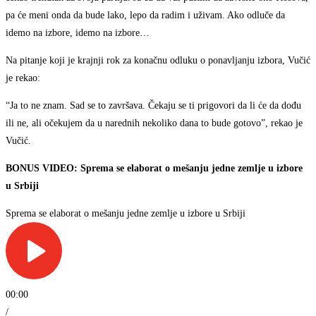
pa će meni onda da bude lako, lepo da radim i uživam. Ako odluče da
idemo na izbore, idemo na izbore…
Na pitanje koji je krajnji rok za konačnu odluku o ponavljanju izbora, Vučić
je rekao:
“Ja to ne znam. Sad se to završava. Čekaju se ti prigovori da li će da dođu
ili ne, ali očekujem da u narednih nekoliko dana to bude gotovo”, rekao je
Vučić.
BONUS VIDEO: Sprema se elaborat o mešanju jedne zemlje u izbore
u Srbiji
Sprema se elaborat o mešanju jedne zemlje u izbore u Srbiji
00:00
/