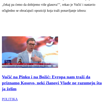
„čekaj pa ćemo da dobijemo više glasova““, rekao je Vučić i nastavio
očigledno se obraćajući opoziciji koja traži ponavljanje izbora:
Vučić na Pinku i na Božić: Evropa nam traži da
priznamo Kosovo, neki članovi Vlade ne razumeju šta
ja želim
POLITIKA