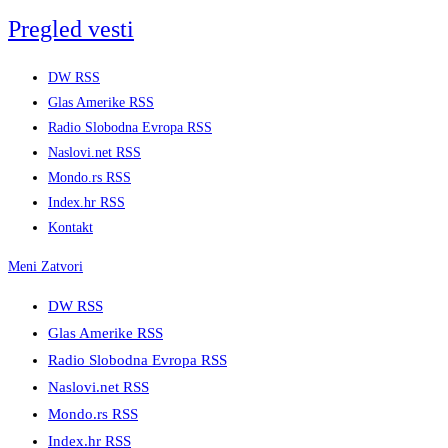
Skip
Pregled vesti
to
content
DW RSS
Glas Amerike RSS
Radio Slobodna Evropa RSS
Naslovi.net RSS
Mondo.rs RSS
Index.hr RSS
Kontakt
Meni
Zatvori
DW RSS
Glas Amerike RSS
Radio Slobodna Evropa RSS
Naslovi.net RSS
Mondo.rs RSS
Index.hr RSS