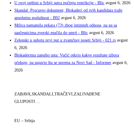
U ovoj opštini u Srbiji sutra počinju restrikcije - Blic
avgust 6, 2026
Skandal: Procureo dokument; Blokaderi od svih kandidata traže
apsolutnu poslušnost - B92
avgust 6, 2026
Milica namamila pekara (73) zbog intimnih odnosa, pa ga sa
saučesnicima zverski mučila do smrti - Blic
avgust 6, 2026
Zelenski u subotu prvi put u zvaničnoj poseti Srbiji - 021.rs
avgust
6, 2026
Blokaderima zapušio usta: Vučić otkrio kakve rezultate izbora
očekuje, pa najavio šta se sprema za Novi Sad - Informer
avgust 6,
2026
ZABAVA,SKANDALI,TRAČEVI,ZALIVAĐENE
GLUPOSTI …
EU – Srbija