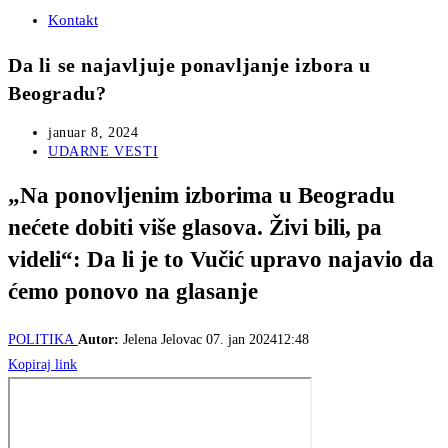
Kontakt
Da li se najavljuje ponavljanje izbora u
Beogradu?
Post
januar 8, 2024
published:
Post
UDARNE VESTI
category:
„Na ponovljenim izborima u Beogradu
nećete dobiti više glasova. Živi bili, pa
videli“: Da li je to Vučić upravo najavio da
ćemo ponovo na glasanje
POLITIKA
Autor:
Jelena Jelovac
07. jan 202412:48
Kopiraj link