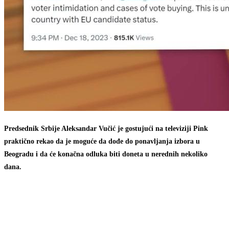
Predsednik Srbije Aleksandar Vučić je gostujući na televiziji Pink
praktično rekao da je moguće da dođe do ponavljanja izbora u
Beogradu i da će konačna odluka biti doneta u nerednih nekoliko
dana.