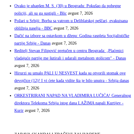
Ovako je uhapšen M. S. (30) u Beogradu: Pokušao da pobegne
policiji, ali su ga sustigli - Blic
avgust 7, 2026
Požari u Srbiji: Borba sa vatrom u Deliblatskoj peščari, evakuisana
obližnja naselja - BBC
avgust 7, 2026
Dačić na izbore sa ostavkom u džepu: Godina raspleta Socijalističke
partije Srbije - Danas
avgust 7, 2026
Reditelj Stevan Filipović pretučen u centru Beograda: „Plaćenici
vladajuće partije me šutirali i udarali metalnom stolicom“ - Danas
avgust 7, 2026
Hirurzi su umalo PALI U NESVEST kada su otvorili stomak ove
devojčice (12)! I vi ćete kada vidite šta je bilo unutra - Srbija danas
avgust 7, 2026
ORKESTRIRANI NAPAD NA VLADIMIRA LUČIĆA! Generalnog
direktora Telekoma Srbija istog dana LAŽIMA napali Kurtijev -
Kurir
avgust 7, 2026