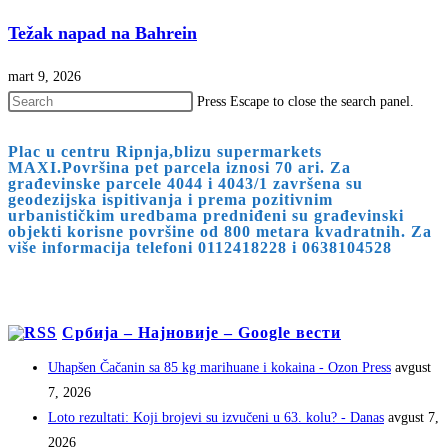
Težak napad na Bahrein
mart 9, 2026
Press Escape to close the search panel.
Plac u centru Ripnja,blizu supermarkets
MAXI.Površina pet parcela iznosi 70 ari. Za
građevinske parcele 4044 i 4043/1 završena su
geodezijska ispitivanja i prema pozitivnim
urbanističkim uredbama predniđeni su građevinski
objekti korisne površine od 800 metara kvadratnih. Za
više informacija telefoni 0112418228 i 0638104528
Србија – Најновије – Google вести
Uhapšen Čačanin sa 85 kg marihuane i kokaina - Ozon Press
avgust
7, 2026
Loto rezultati: Koji brojevi su izvučeni u 63. kolu? - Danas
avgust 7,
2026