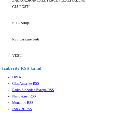
ZABAVA,SKANDALI,TRAČEVI,ZALIVAĐENE
GLUPOSTI …
EU – Srbija
RSS ukrštene vesti
VESTI
Izaberite RSS kanal
DW RSS
Glas Amerike RSS
Radio Slobodna Evropa RSS
Naslovi.net RSS
Mondo.rs RSS
Index.hr RSS