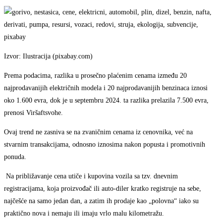
Izvor: Ilustracija (pixabay.com)
Prema podacima, razlika u prosečno plaćenim cenama između 20
najprodavanijih električnih modela i 20 najprodavanijih benzinaca iznosi
oko 1.600 evra, dok je u septembru 2024. ta razlika prelazila 7.500 evra,
prenosi Viršaftsvohe.
Ovaj trend ne zasniva se na zvaničnim cenama iz cenovnika, već na
stvarnim transakcijama, odnosno iznosima nakon popusta i promotivnih
ponuda.
Na približavanje cena utiče i kupovina vozila sa tzv. dnevnim
registracijama, koja proizvođač ili auto-diler kratko registruje na sebe,
najčešće na samo jedan dan, a zatim ih prodaje kao „polovna“ iako su
praktično nova i nemaju ili imaju vrlo malu kilometražu.