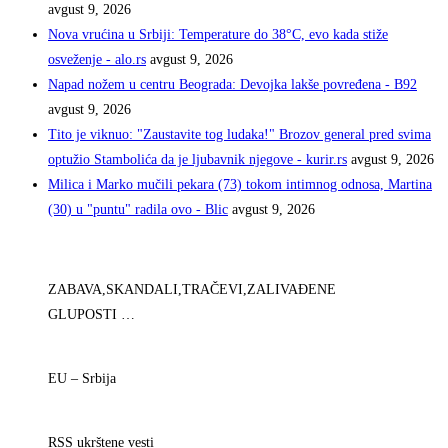
avgust 9, 2026
Nova vrućina u Srbiji: Temperature do 38°C, evo kada stiže
osveženje - alo.rs
avgust 9, 2026
Napad nožem u centru Beograda: Devojka lakše povređena - B92
avgust 9, 2026
Tito je viknuo: "Zaustavite tog ludaka!" Brozov general pred svima
optužio Stambolića da je ljubavnik njegove - kurir.rs
avgust 9, 2026
Milica i Marko mučili pekara (73) tokom intimnog odnosa, Martina
(30) u "puntu" radila ovo - Blic
avgust 9, 2026
ZABAVA,SKANDALI,TRAČEVI,ZALIVAĐENE
GLUPOSTI …
EU – Srbija
RSS ukrštene vesti