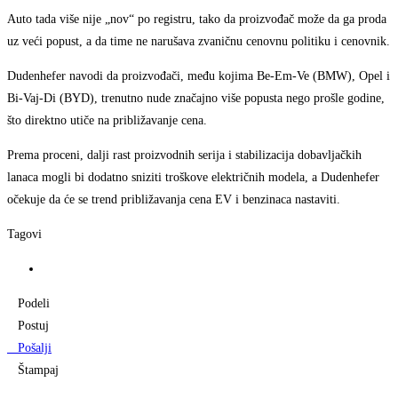
Auto tada više nije „nov“ po registru, tako da proizvođač može da ga proda
uz veći popust, a da time ne narušava zvaničnu cenovnu politiku i cenovnik.
Dudenhefer navodi da proizvođači, među kojima Be-Em-Ve (BMW), Opel i
Bi-Vaj-Di (BYD), trenutno nude značajno više popusta nego prošle godine,
što direktno utiče na približavanje cena.
Prema proceni, dalji rast proizvodnih serija i stabilizacija dobavljačkih
lanaca mogli bi dodatno sniziti troškove električnih modela, a Dudenhefer
očekuje da će se trend približavanja cena EV i benzinaca nastaviti.
Tagovi
Podeli
Postuj
Pošalji
Štampaj