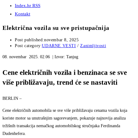
Index.hr RSS
Kontakt
Električna vozila su sve pristupačnija
Post published:
novembar 8, 2025
Post category:
UDARNE VESTI
/
Zanimljivosti
08. novembar 2025. 02.06 | Izvor: Tanjug
Cene električnih vozila i benzinaca se sve
više približavaju, trend će se nastaviti
BERLIN –
Cene električnih automobila se sve više približavaju cenama vozila koja
koriste motor sa unutrašnjim sagorevanjem, pokazuje najnovija analiza
tržišnih transakcija nemačkog automobilskog stručnjaka Ferdinanda
Dudenhefera.