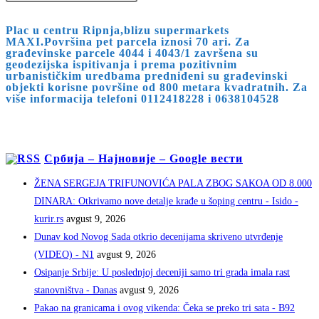
Plac u centru Ripnja,blizu supermarkets
MAXI.Površina pet parcela iznosi 70 ari. Za
građevinske parcele 4044 i 4043/1 završena su
geodezijska ispitivanja i prema pozitivnim
urbanističkim uredbama predniđeni su građevinski
objekti korisne površine od 800 metara kvadratnih. Za
više informacija telefoni 0112418228 i 0638104528
Србија – Најновије – Google вести
ŽENA SERGEJA TRIFUNOVIĆA PALA ZBOG SAKOA OD 8.000
DINARA: Otkrivamo nove detalje krađe u šoping centru - Isido -
kurir.rs
avgust 9, 2026
Dunav kod Novog Sada otkrio decenijama skriveno utvrđenje
(VIDEO) - N1
avgust 9, 2026
Osipanje Srbije: U poslednjoj deceniji samo tri grada imala rast
stanovništva - Danas
avgust 9, 2026
Pakao na granicama i ovog vikenda: Čeka se preko tri sata - B92