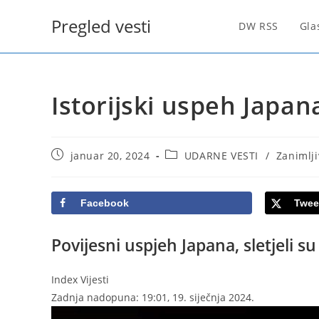
Skip
Pregled vesti
to
DW RSS
Gla
content
Istorijski uspeh Japan
Post
Post
januar 20, 2024
UDARNE VESTI
/
Zanimlji
published:
category:
Facebook
Twee
Povijesni uspjeh Japana, sletjeli s
Index Vijesti
Zadnja nadopuna: 19:01, 19. siječnja 2024.