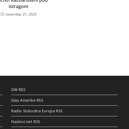
čno! Razbarušeni pod
istragom
novembar 21, 2025
DW RSS
Glas Amerike RSS
Radio Slobodna Evropa RSS
Naslovi.net RSS