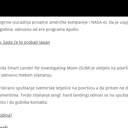
egrine (suradnja privatne američke kompanije i NASA-e). Da je uspje
. godine, odnosno od ere programa Apollo.
o. Sada će to probati Japan
da Smart Lander for Investigating Moon (SLIM) je sletjela na površ
m, odnosno mekom slijetanju.
trolirano spuštanje svemirske letjelice na površinu a da pritom ne 
trumentima. Tvrdo slijetanje (engl. hard landing) odnosi se na spušt
esto i do gubitka kontakta.
godina?
neli