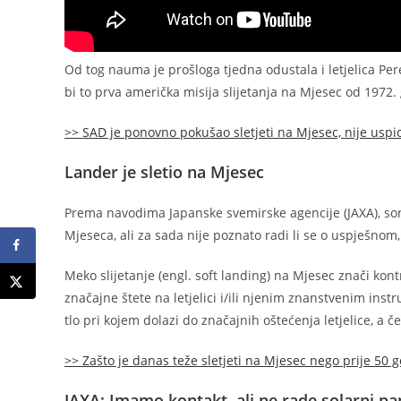
Od tog nauma je prošloga tjedna odustala i letjelica Per
bi to prva američka misija slijetanja na Mjesec od 1972
>> SAD je ponovno pokušao sletjeti na Mjesec, nije uspi
Lander je sletio na Mjesec
Prema navodima Japanske svemirske agencije (JAXA), son
Mjeseca, ali za sada nije poznato radi li se o uspješno
Meko slijetanje (engl. soft landing) na Mjesec znači kon
značajne štete na letjelici i/ili njenim znanstvenim ins
tlo pri kojem dolazi do značajnih oštećenja letjelice, a č
>> Zašto je danas teže sletjeti na Mjesec nego prije 50 
JAXA: Imamo kontakt, ali ne rade solarni pa