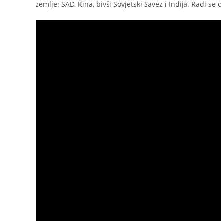
zemlje: SAD, Kina, bivši Sovjetski Savez i Indija. Radi se