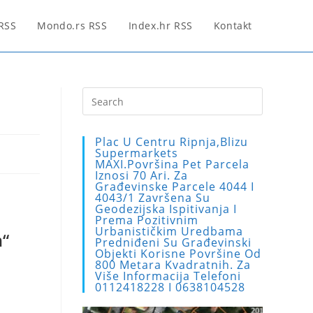
 RSS
Mondo.rs RSS
Index.hr RSS
Kontakt
Press
Escape
to
Plac U Centru Ripnja,blizu
close
Supermarkets
MAXI.Površina Pet Parcela
the
Iznosi 70 Ari. Za
search
Građevinske Parcele 4044 I
4043/1 Završena Su
panel.
Geodezijska Ispitivanja I
Prema Pozitivnim
Urbanističkim Uredbama
m“
Predniđeni Su Građevinski
Objekti Korisne Površine Od
800 Metara Kvadratnih. Za
Više Informacija Telefoni
0112418228 I 0638104528