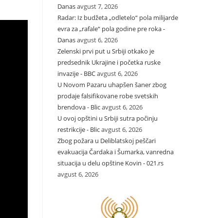
Danas
avgust 7, 2026
Radar: Iz budžeta „odletelo“ pola milijarde
evra za „rafale“ pola godine pre roka -
Danas
avgust 6, 2026
Zelenski prvi put u Srbiji otkako je
predsednik Ukrajine i početka ruske
invazije - BBC
avgust 6, 2026
U Novom Pazaru uhapšen šaner zbog
prodaje falsifikovane robe svetskih
brendova - Blic
avgust 6, 2026
U ovoj opštini u Srbiji sutra počinju
restrikcije - Blic
avgust 6, 2026
Zbog požara u Deliblatskoj peščari
evakuacija Čardaka i Šumarka, vanredna
situacija u delu opštine Kovin - 021.rs
avgust 6, 2026