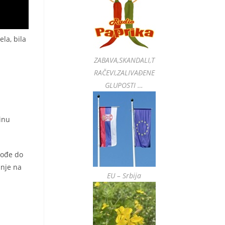
la, bila
ZABAVA,SKANDALI,T
RAČEVI,ZALIVAĐENE
GLUPOSTI …
inu
dođe do
anje na
EU – Srbija