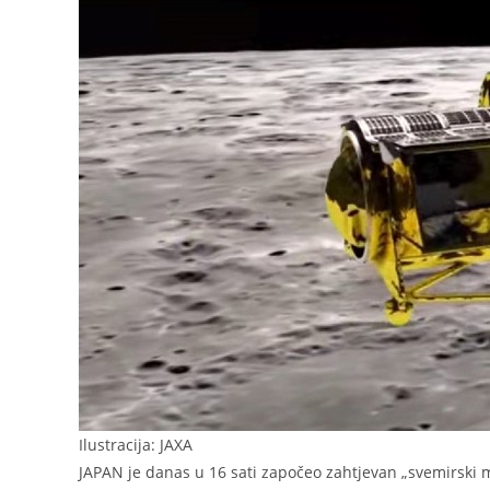
Ilustracija: JAXA
JAPAN je danas u 16 sati započeo zahtjevan „svemirski m