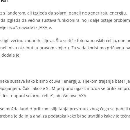
t s landerom, ali izgleda da solarni paneli ne generiraju energiju.
da izgleda da većina sustava funkcionira, no i dalje ostaje problem
jesecu“, navode iz JAXA-e.
igli većinu zadanih ciljeva. Što se tiče fotonaponskih ćelija, one n
neli nisu okrenuti u pravom smjeru. Za sada koristimo pričuvnu ba
 dodala je.
neke sustave kako bismo očuvali energiju. Tijekom trajanja baterij
 napajanjem. Čak i ako se SLIM potpuno ugasi, možda se prilikom p
lost napuni solarne ćelije“, objašnjava JAXA.
i se možda lander prilikom slijetanja prevrnuo, zbog čega se paneli 
rebna je daljnja analiza podataka kako bi se utvrdilo kakav je točn