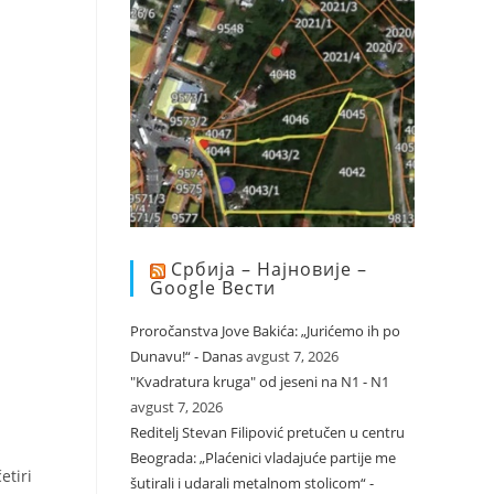
Србија – Најновије –
Google Вести
Proročanstva Jove Bakića: „Jurićemo ih po
Dunavu!“ - Danas
avgust 7, 2026
"Kvadratura kruga" od jeseni na N1 - N1
avgust 7, 2026
Reditelj Stevan Filipović pretučen u centru
Beograda: „Plaćenici vladajuće partije me
etiri
šutirali i udarali metalnom stolicom“ -