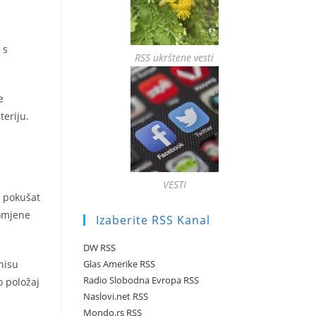
 s
RSS ukrštene vesti
e
teriju.
VESTI
e pokušat
romjene
Izaberite RSS Kanal
DW RSS
Glas Amerike RSS
nisu
Radio Slobodna Evropa RSS
o položaj
Naslovi.net RSS
Mondo.rs RSS