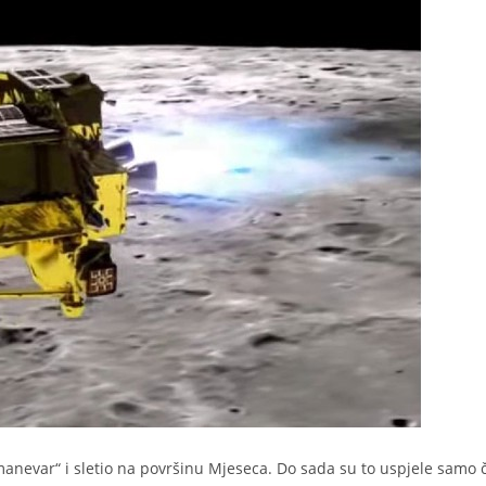
anevar“ i sletio na površinu Mjeseca. Do sada su to uspjele samo č