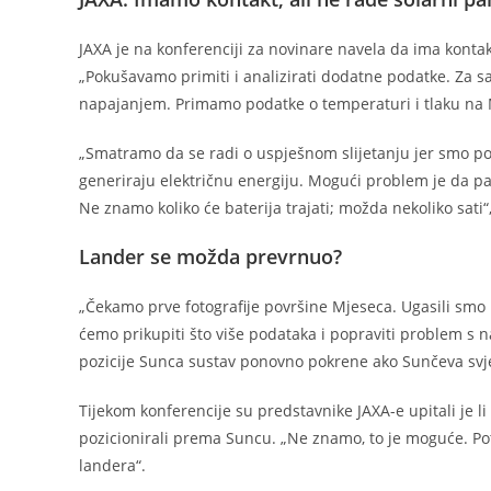
JAXA je na konferenciji za novinare navela da ima kontak
„Pokušavamo primiti i analizirati dodatne podatke. Za sa
napajanjem. Primamo podatke o temperaturi i tlaku na M
„Smatramo da se radi o uspješnom slijetanju jer smo post
generiraju električnu energiju. Mogući problem je da pa
Ne znamo koliko će baterija trajati; možda nekoliko sati“,
Lander se možda prevrnuo?
„Čekamo prve fotografije površine Mjeseca. Ugasili smo 
ćemo prikupiti što više podataka i popraviti problem s
pozicije Sunca sustav ponovno pokrene ako Sunčeva svjet
Tijekom konferencije su predstavnike JAXA-e upitali je l
pozicionirali prema Suncu. „Ne znamo, to je moguće. Pot
landera“.