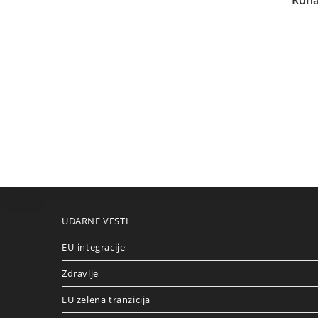
Kona
UDARNE VESTI
EU-integracije
Zdravlje
EU zelena tranzicija