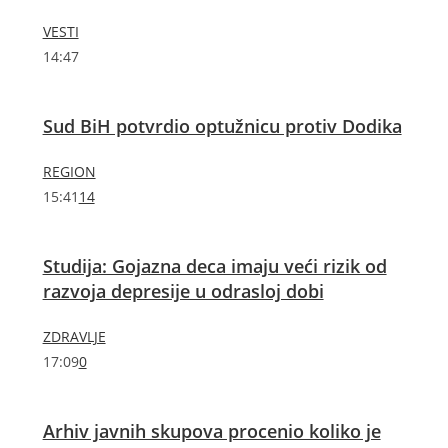
VESTI
14:47
Sud BiH potvrdio optužnicu protiv Dodika
REGION
15:41
14
Studija: Gojazna deca imaju veći rizik od
razvoja depresije u odrasloj dobi
ZDRAVLJE
17:09
0
Arhiv javnih skupova procenio koliko je