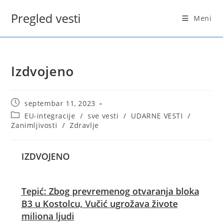
Skip
Pregled vesti
to
Meni
content
Izdvojeno
Post
septembar 11, 2023
published:
Post
EU-integracije
/
sve vesti
/
UDARNE VESTI
/
category:
Zanimljivosti
/
Zdravlje
IZDVOJENO
Tepić: Zbog prevremenog otvaranja bloka
B3 u Kostolcu, Vučić ugrožava živote
miliona ljudi