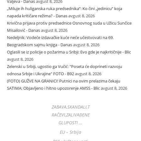
Valjeva - Danas
avgust 8, 2026
„Miluje ih huliganska ruka predsednika“: Ko čini „jedinicu“ koja
napada kritičare režima? - Danas
avgust 8, 2026
Krivična prijava protiv predsednice Osnovnog suda u Užicu Sunčice
Misailović - Danas
avgust 8, 2026
Nedeljnik: Vodeće izdavačke kuće neće učestvovati na 69.
Beogradskom sajmu knjiga - Danas
avgust 8, 2026
Oglasili se iz policije o požarima u Sribji: Evo gde je najkritičnije - Blic
avgust 8, 2026
Zelenski u Srbiji, ugostio ga Vučić: "Poseta će doprineti razvoju
odnosa Srbije i Ukrajine" FOTO - B92
avgust 8, 2026
(FOTO) GUŽVE NA GRANICI! Putnici na ovim prelazima čekaju
SATIMA: Objavljeno i hitno upozorenje AMSS - Blic
avgust 8, 2026
ZABAVA,SKANDALI,T
RAČEVI,ZALIVAĐENE
GLUPOSTI …
EU – Srbija