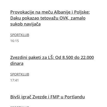
Provokacije na meču Albanije i Poljske:
Daku pokazao tetovažu OVK, zamalo
sukob navijača
SPORTKLUB
16:15
Zvezdini paketi za LŠ: Od 8.500 do 22.000
dinara
SPORTKLUB
17:41
Bivši igrač Zvezde i FMP u Portlandu