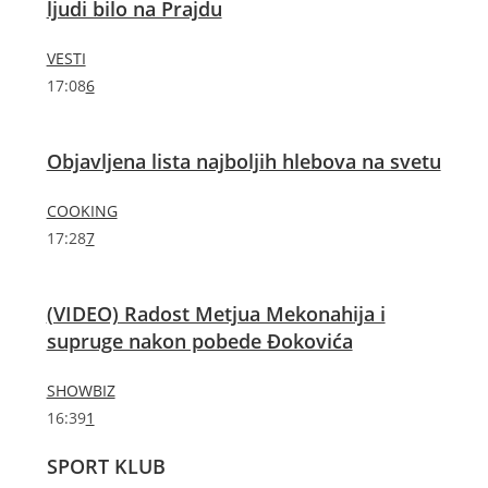
ljudi bilo na Prajdu
VESTI
17:08
6
Objavljena lista najboljih hlebova na svetu
COOKING
17:28
7
(VIDEO) Radost Metjua Mekonahija i
supruge nakon pobede Đokovića
SHOWBIZ
16:39
1
SPORT KLUB