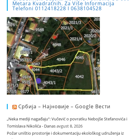
Metara Kvadratnih. Za Više Informacija
Telefoni 0112418228 I 0638104528
Србија – Најновије – Google Вести
„Neka mediji nagađaju“: Vučević o povratku Nebojše Stefanovića i
Tomislava Nikolića - Danas
avgust 8, 2026
Požar uništio prostorije i dokumentaciju ekološkog udruženja iz