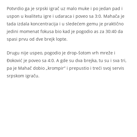
Potvrdio ga je srpski igrač uz malo muke i po jedan pad i
uspon u kvalitetu igre i udaraca i poveo sa 3:0. Mahača je
tada izdala koncentracija i u sledećem gemu je praktično
jedini momenat fokusa bio kad je pogodio as za 30:40 da
spasi prvu od dve brejk lopte.
Drugu nije uspeo, pogodio je drop-šotom vrh mreže i
Đoković je poveo sa 4:0. A gde su dva brejka, tu su i sva tri,
pa je Mahač dobio „krompir“ i prepustio i treći svoj servis
srpskom igraču.