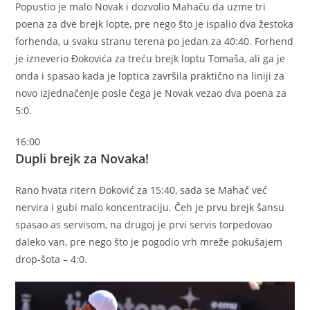
Popustio je malo Novak i dozvolio Mahaču da uzme tri
poena za dve brejk lopte, pre nego što je ispalio dva žestoka
forhenda, u svaku stranu terena po jedan za 40:40. Forhend
je izneverio Đokovića za treću brejk loptu Tomaša, ali ga je
onda i spasao kada je loptica završila praktično na liniji za
novo izjednačenje posle čega je Novak vezao dva poena za
5:0.
16:00
Dupli brejk za Novaka!
Rano hvata ritern Đoković za 15:40, sada se Mahač već
nervira i gubi malo koncentraciju. Čeh je prvu brejk šansu
spasao as servisom, na drugoj je prvi servis torpedovao
daleko van, pre nego što je pogodio vrh mreže pokušajem
drop-šota – 4:0.