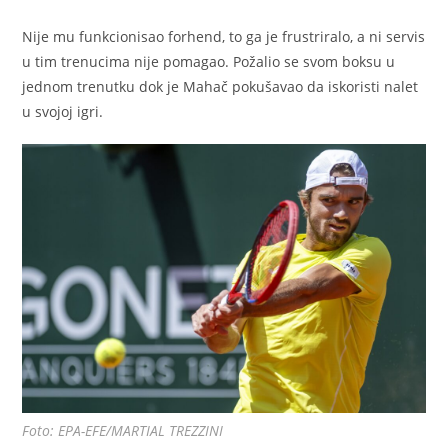
Nije mu funkcionisao forhend, to ga je frustriralo, a ni servis
u tim trenucima nije pomagao. Požalio se svom boksu u
jednom trenutku dok je Mahač pokušavao da iskoristi nalet
u svojoj igri.
Foto: EPA-EFE/MARTIAL TREZZINI