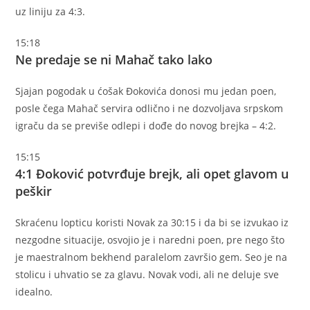
uz liniju za 4:3.
15:18
Ne predaje se ni Mahač tako lako
Sjajan pogodak u ćošak Đokovića donosi mu jedan poen,
posle čega Mahač servira odlično i ne dozvoljava srpskom
igraču da se previše odlepi i dođe do novog brejka – 4:2.
15:15
4:1 Đoković potvrđuje brejk, ali opet glavom u
peškir
Skraćenu lopticu koristi Novak za 30:15 i da bi se izvukao iz
nezgodne situacije, osvojio je i naredni poen, pre nego što
je maestralnom bekhend paralelom završio gem. Seo je na
stolicu i uhvatio se za glavu. Novak vodi, ali ne deluje sve
idealno.