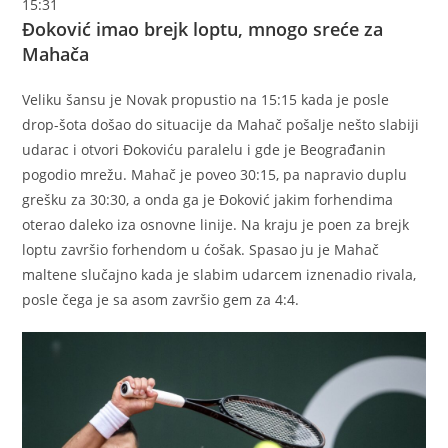
15:31
Đoković imao brejk loptu, mnogo sreće za
Mahača
Veliku šansu je Novak propustio na 15:15 kada je posle
drop-šota došao do situacije da Mahač pošalje nešto slabiji
udarac i otvori Đokoviću paralelu i gde je Beograđanin
pogodio mrežu. Mahač je poveo 30:15, pa napravio duplu
grešku za 30:30, a onda ga je Đoković jakim forhendima
oterao daleko iza osnovne linije. Na kraju je poen za brejk
loptu završio forhendom u ćošak. Spasao ju je Mahač
maltene slučajno kada je slabim udarcem iznenadio rivala,
posle čega je sa asom završio gem za 4:4.