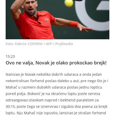
Foto: Fabrice COFFRINI / AFP / Profimedia
15:23
Ovo ne valja, Novak je olako prokockao brejk!
Nanizao je Novak nekoliko dobrih udaraca a onda jedan
nekontrolisan forhend poslao daleko u aut, pre nego što je i
Mahač u razmeni dubokih udaraca poslao jednu lopticu
pored polja. Đoković je na skraćenu loptu posle servisa
odreaogovao izlaskom napred i bekhend paralelom za
30:15, posle čega se iznervirao i izgubio dva poena za brejk
loptu. Nju Mahač nije ispustio, lansirao je strašan forhend