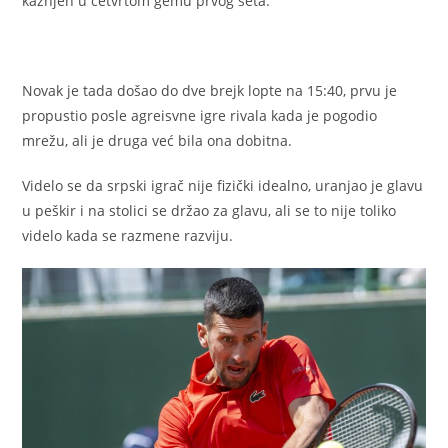
kažnjen u četvrtom gemu prvog seta.
Novak je tada došao do dve brejk lopte na 15:40, prvu je
propustio posle agreisvne igre rivala kada je pogodio
mrežu, ali je druga već bila ona dobitna.
Videlo se da srpski igrač nije fizički idealno, uranjao je glavu
u peškir i na stolici se držao za glavu, ali se to nije toliko
videlo kada se razmene razviju.