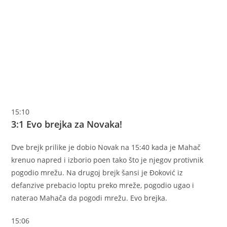
15:10
3:1 Evo brejka za Novaka!
Dve brejk prilike je dobio Novak na 15:40 kada je Mahač
krenuo napred i izborio poen tako što je njegov protivnik
pogodio mrežu. Na drugoj brejk šansi je Đoković iz
defanzive prebacio loptu preko mreže, pogodio ugao i
naterao Mahača da pogodi mrežu. Evo brejka.
15:06