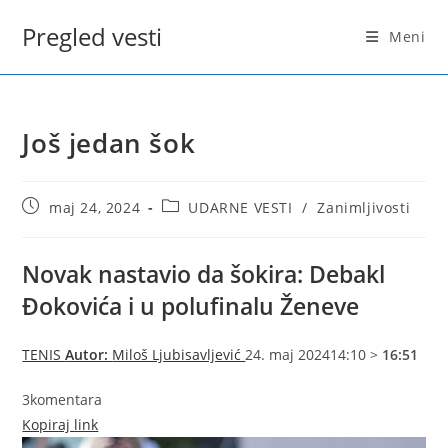
Skip
Pregled vesti
to
Meni
content
Još jedan šok
Post
Post
maj 24, 2024
UDARNE VESTI
/
Zanimljivosti
published:
category:
Novak nastavio da šokira: Debakl
Đokovića i u polufinalu Ženeve
TENIS
Autor:
Miloš Ljubisavljević
24. maj 202414:10 >
16:51
3
komentara
Kopiraj link