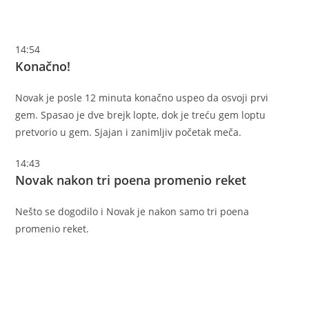
14:54
Konačno!
Novak je posle 12 minuta konačno uspeo da osvoji prvi
gem. Spasao je dve brejk lopte, dok je treću gem loptu
pretvorio u gem. Sjajan i zanimljiv početak meča.
14:43
Novak nakon tri poena promenio reket
Nešto se dogodilo i Novak je nakon samo tri poena
promenio reket.