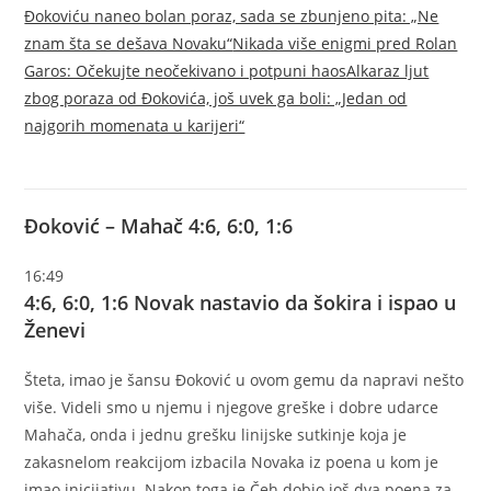
Đokoviću naneo bolan poraz, sada se zbunjeno pita: „Ne
znam šta se dešava Novaku“
Nikada više enigmi pred Rolan
Garos: Očekujte neočekivano i potpuni haos
Alkaraz ljut
zbog poraza od Đokovića, još uvek ga boli: „Jedan od
najgorih momenata u karijeri“
Đoković – Mahač 4:6, 6:0, 1:6
16:49
4:6, 6:0, 1:6 Novak nastavio da šokira i ispao u
Ženevi
Šteta, imao je šansu Đoković u ovom gemu da napravi nešto
više. Videli smo u njemu i njegove greške i dobre udarce
Mahača, onda i jednu grešku linijske sutkinje koja je
zakasnelom reakcijom izbacila Novaka iz poena u kom je
imao inicijativu. Nakon toga je Čeh dobio još dva poena za