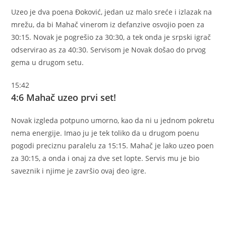
Uzeo je dva poena Đoković, jedan uz malo sreće i izlazak na
mrežu, da bi Mahač vinerom iz defanzive osvojio poen za
30:15. Novak je pogrešio za 30:30, a tek onda je srpski igrač
odservirao as za 40:30. Servisom je Novak došao do prvog
gema u drugom setu.
15:42
4:6 Mahač uzeo prvi set!
Novak izgleda potpuno umorno, kao da ni u jednom pokretu
nema energije. Imao ju je tek toliko da u drugom poenu
pogodi preciznu paralelu za 15:15. Mahač je lako uzeo poen
za 30:15, a onda i onaj za dve set lopte. Servis mu je bio
saveznik i njime je završio ovaj deo igre.