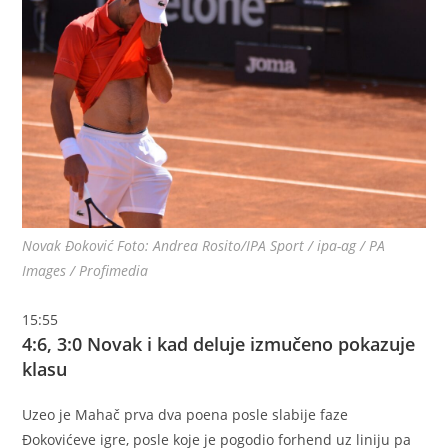
Novak Đoković Foto: Andrea Rosito/IPA Sport / ipa-ag / PA
Images / Profimedia
15:55
4:6, 3:0 Novak i kad deluje izmučeno pokazuje
klasu
Uzeo je Mahač prva dva poena posle slabije faze
Đokovićeve igre, posle koje je pogodio forhend uz liniju pa