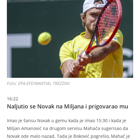
Foto: EPA-EFE/MARTIAL TREZZINI
16:22
Naljutio se Novak na Miljana i prigovarao mu
Imao je šansu Novak u gemu kada je imao 15:30 i kada je
Miljan Amanović na drugom servisu Mahača sugerisao da
Novak ode malo nazad. Tada je Đoković pogrešio, Mahač je