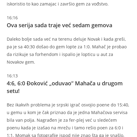
iskoristio to kao zamajac i završio gem za vođstvo.
16:16
Ova serija sada traje već sedam gemova
Daleko bolje sada već na terenu deluje Novak i kada greši,
pa je sa 40:30 došao do gem lopte za 1:0. Mahač je probao
da rizikuje sa forhendom i ispalio je lopticu u aut za
Novakov gem.
16:13
4:6, 6:0 Đoković „oduvao“ Mahača u drugom
setu!
Bez ikakvih problema je srpski igrač osvojio poene do 15:40,
u gemu u kom je čak priznao da je jedna Mahačova servisa
bila van polja. Nagrađen je za fer-plej već u sledećem
poenu kada je izašao na mrežu i tamo rešio poen za 6:0 i
1:1. Momak sa fotografije ispod nije znao šta ga je snašlo.