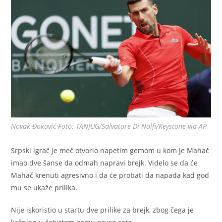
Novak Đoković Foto: TANJUG/Salvatore Di Nolfi/Keystone via AP
Srpski igrač je meč otvorio napetim gemom u kom je Mahač
imao dve šanse da odmah napravi brejk. Videlo se da će
Mahač krenuti agresivno i da će probati da napada kad god
mu se ukaže prilika.
Nije iskoristio u startu dve prilike za brejk, zbog čega je