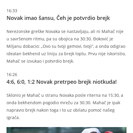
16:33
Novak imao šansu, Čeh je potvrdio brejk
Nerezonske greške Novaka se nastavljaju, ali ni Mahač nije
u savršenom ritmu, pa su obojica na 30:30. Đoković je
Miljanu dobacio: „Ovo su tvoji gemovi, tvoji“, a onda odigrao
idealan bekhend uz liniju za brejk loptu. Prvu nije iskoristio,
Mahač se izvukao i potvrdio brejk.
16:26
4:6, 6:0, 1:2 Novak pretrpeo brejk niotkuda!
Sklonio je Mahač u stranu Novaka posle riterna na 15:30, a
onda bekhendom pogodio mrežu za 30:30. Mahač je ipak
napravio brejk nakon toga i to uz obilatu pomoć našeg
igrača.