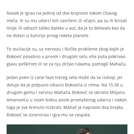
Novak je igrao na jednoj od dve krajnosti tokom čitavog
meča. Ili su mu udarci bili savršeni, ili očajni, pa su ili brisali
linije, ili odlazili toliko daleko u aut, da je to delovalo kao da
ne dolazi iz kuhinje prvog reketa planete.
Te oscilacije su, uz nervozu i fizičke probleme zbog kojih je
Đoković posebno u prvom i drugom setu više puta pokrivao
glavu peškirom ili se za nju držao rukama, pomogli Mahaču.
Jedan poen iz rane faze trećeg seta može da se izdvoji, jer
deluje da je potpuno izbacio Đokovića iz ritma. Na 15:30 u
drugom gemu i servisu Mahača, Đoković se obratio Miljanu
Amanoviću u svom boksu posle promašenog udarca i nakon
toga je sve krenulo nizbrdo. Mahač je napravio dva brejka,
Đoković se iznervirao i igra mu se raspala.