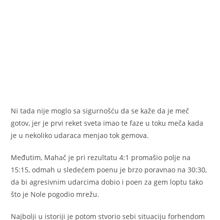
Ni tada nije moglo sa sigurnošću da se kaže da je meč
gotov, jer je prvi reket sveta imao te faze u toku meča kada
je u nekoliko udaraca menjao tok gemova.
Međutim, Mahač je pri rezultatu 4:1 promašio polje na
15:15, odmah u sledećem poenu je brzo poravnao na 30:30,
da bi agresivnim udarcima dobio i poen za gem loptu tako
što je Nole pogodio mrežu.
Najbolji u istoriji je potom stvorio sebi situaciju forhendom