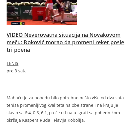
VIDEO Neverovatna situacija na Novakovom
meču: Đoković morao da promeni reket posle
tri poena
TENIS
pre 3 sata
Mahaču je za pobedu bilo potrebno nešto više od dva sata
tenisa promenljivog kvaliteta na obe strane i na kraju je
slavio sa 6:4, 0:6, 6:1, pa će u finalu igrati sa pobednikom
okršaja Kaspera Ruda i Flavija Kobolija.