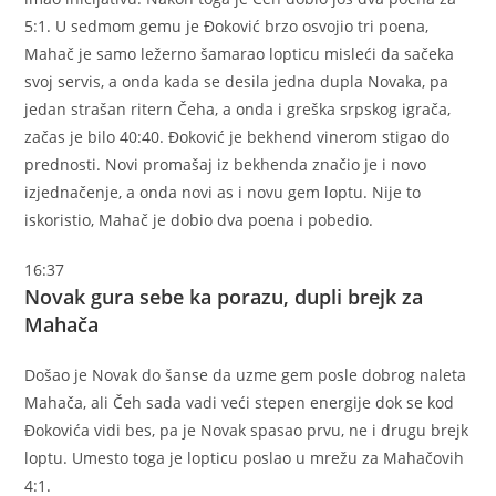
5:1. U sedmom gemu je Đoković brzo osvojio tri poena,
Mahač je samo ležerno šamarao lopticu misleći da sačeka
svoj servis, a onda kada se desila jedna dupla Novaka, pa
jedan strašan ritern Čeha, a onda i greška srpskog igrača,
začas je bilo 40:40. Đoković je bekhend vinerom stigao do
prednosti. Novi promašaj iz bekhenda značio je i novo
izjednačenje, a onda novi as i novu gem loptu. Nije to
iskoristio, Mahač je dobio dva poena i pobedio.
16:37
Novak gura sebe ka porazu, dupli brejk za
Mahača
Došao je Novak do šanse da uzme gem posle dobrog naleta
Mahača, ali Čeh sada vadi veći stepen energije dok se kod
Đokovića vidi bes, pa je Novak spasao prvu, ne i drugu brejk
loptu. Umesto toga je lopticu poslao u mrežu za Mahačovih
4:1.