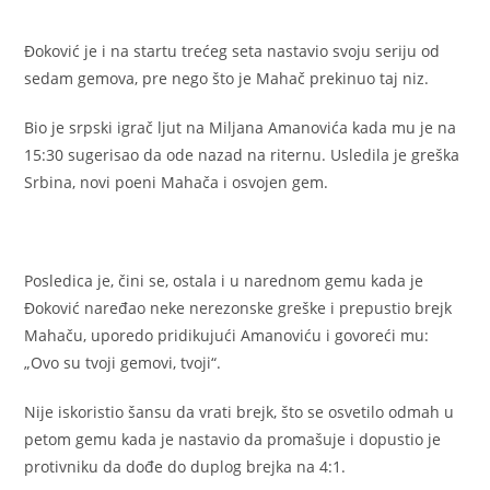
Đoković je i na startu trećeg seta nastavio svoju seriju od
sedam gemova, pre nego što je Mahač prekinuo taj niz.
Bio je srpski igrač ljut na Miljana Amanovića kada mu je na
15:30 sugerisao da ode nazad na riternu. Usledila je greška
Srbina, novi poeni Mahača i osvojen gem.
Posledica je, čini se, ostala i u narednom gemu kada je
Đoković naređao neke nerezonske greške i prepustio brejk
Mahaču, uporedo pridikujući Amanoviću i govoreći mu:
„Ovo su tvoji gemovi, tvoji“.
Nije iskoristio šansu da vrati brejk, što se osvetilo odmah u
petom gemu kada je nastavio da promašuje i dopustio je
protivniku da dođe do duplog brejka na 4:1.