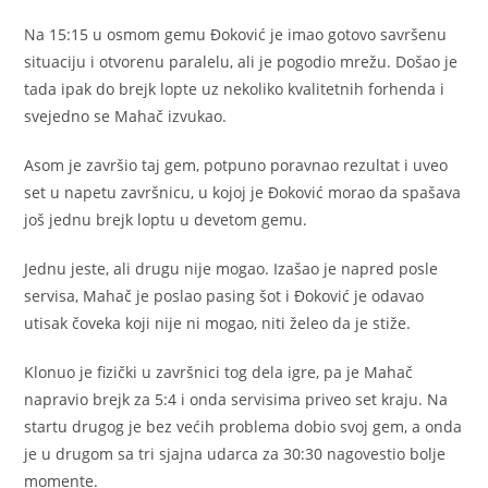
Na 15:15 u osmom gemu Đoković je imao gotovo savršenu
situaciju i otvorenu paralelu, ali je pogodio mrežu. Došao je
tada ipak do brejk lopte uz nekoliko kvalitetnih forhenda i
svejedno se Mahač izvukao.
Asom je završio taj gem, potpuno poravnao rezultat i uveo
set u napetu završnicu, u kojoj je Đoković morao da spašava
još jednu brejk loptu u devetom gemu.
Jednu jeste, ali drugu nije mogao. Izašao je napred posle
servisa, Mahač je poslao pasing šot i Đoković je odavao
utisak čoveka koji nije ni mogao, niti želeo da je stiže.
Klonuo je fizički u završnici tog dela igre, pa je Mahač
napravio brejk za 5:4 i onda servisima priveo set kraju. Na
startu drugog je bez većih problema dobio svoj gem, a onda
je u drugom sa tri sjajna udarca za 30:30 nagovestio bolje
momente.