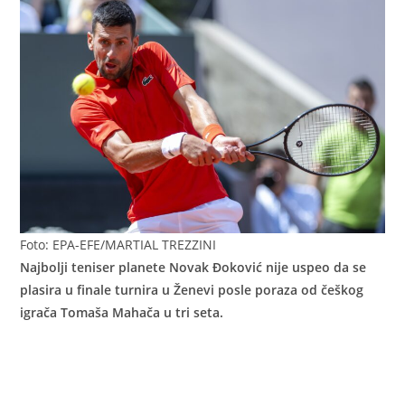
Foto: EPA-EFE/MARTIAL TREZZINI
Najbolji teniser planete Novak Đoković nije uspeo da se
plasira u finale turnira u Ženevi posle poraza od češkog
igrača Tomaša Mahača u tri seta.