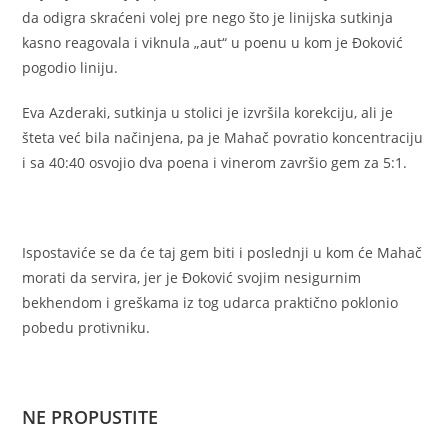
da odigra skraćeni volej pre nego što je linijska sutkinja
kasno reagovala i viknula „aut“ u poenu u kom je Đoković
pogodio liniju.
Eva Azderaki, sutkinja u stolici je izvršila korekciju, ali je
šteta već bila načinjena, pa je Mahač povratio koncentraciju
i sa 40:40 osvojio dva poena i vinerom završio gem za 5:1.
Ispostaviće se da će taj gem biti i poslednji u kom će Mahač
morati da servira, jer je Đoković svojim nesigurnim
bekhendom i greškama iz tog udarca praktično poklonio
pobedu protivniku.
NE PROPUSTITE