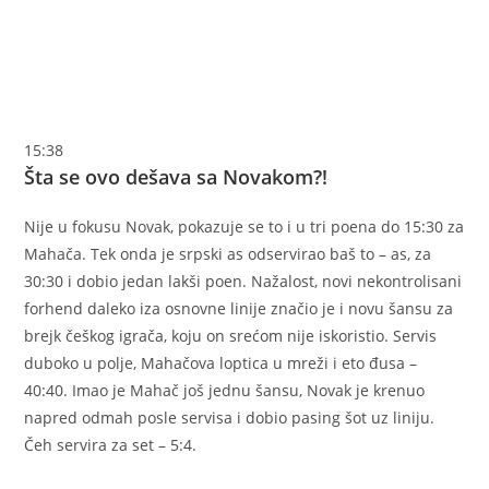
15:38
Šta se ovo dešava sa Novakom?!
Nije u fokusu Novak, pokazuje se to i u tri poena do 15:30 za
Mahača. Tek onda je srpski as odservirao baš to – as, za
30:30 i dobio jedan lakši poen. Nažalost, novi nekontrolisani
forhend daleko iza osnovne linije značio je i novu šansu za
brejk češkog igrača, koju on srećom nije iskoristio. Servis
duboko u polje, Mahačova loptica u mreži i eto đusa –
40:40. Imao je Mahač još jednu šansu, Novak je krenuo
napred odmah posle servisa i dobio pasing šot uz liniju.
Čeh servira za set – 5:4.