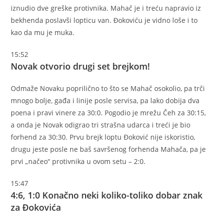
iznudio dve greške protivnika. Mahač je i treću napravio iz
bekhenda poslavši lopticu van. Đokoviću je vidno loše i to
kao da mu je muka.
15:52
Novak otvorio drugi set brejkom!
Odmaže Novaku poprilično to što se Mahač osokolio, pa trči
mnogo bolje, gađa i linije posle servisa, pa lako dobija dva
poena i pravi vinere za 30:0. Pogodio je mrežu Čeh za 30:15,
a onda je Novak odigrao tri strašna udarca i treći je bio
forhend za 30:30. Prvu brejk loptu Đoković nije iskoristio,
drugu jeste posle ne baš savršenog forhenda Mahača, pa je
prvi „načeo“ protivnika u ovom setu – 2:0.
15:47
4:6, 1:0 Konačno neki koliko-toliko dobar znak
za Đokovića