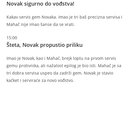
Novak sigurno do vođstva!
Kakav servis gem Novaka. Imao je tri baš precizna servisa i
Mahač nije imao šanse da se vrati.
15:00
Šteta, Novak propustio priliku
Imao je Novak, kao i Mahač, brejk loptu na prvom servis
gemu protivnika, ali nažalost epilog je bio isti. Mahač je sa
tri dobra servisa uspeo da zadrži gem. Novak je stavio
kačket i serviraće za novo vođstvo.