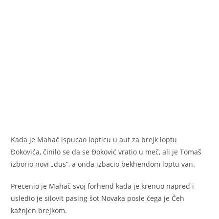
Kada je Mahač ispucao lopticu u aut za brejk loptu
Đokovića, činilo se da se Đoković vratio u meč, ali je Tomaš
izborio novi „đus“, a onda izbacio bekhendom loptu van.
Precenio je Mahač svoj forhend kada je krenuo napred i
usledio je silovit pasing šot Novaka posle čega je Čeh
kažnjen brejkom.