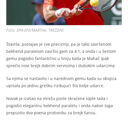
Foto: EPA-EFE/MARTIAL TREZZINI
Štaviše, postajao je sve precizniji, pa je tako savršenom
bekhend paralelom završio gem za 4:1, a onda i u šestom
gemu pogodio fantastično u liniju kada je Mahač ipak
sprečio novi brejk dobrim servisima i dubokim udarcima.
Sa njima se nastavilo i u narednom gemu kada su obojica
upisala po jednu grešku rizikujući što bolje udarce.
Novak je izašao na mrežu posle skraćene lopte tada i
pogodio elegantnu bekhend paralelu i onda nakon toga
prepustio dva poena protivniku za brejk šansu.