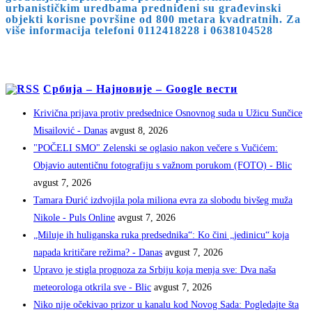
urbanističkim uredbama predniđeni su građevinski
search
objekti korisne površine od 800 metara kvadratnih. Za
više informacija telefoni 0112418228 i 0638104528
panel.
Србија – Најновије – Google вести
Krivična prijava protiv predsednice Osnovnog suda u Užicu Sunčice
Misailović - Danas
avgust 8, 2026
"POČELI SMO" Zelenski se oglasio nakon večere s Vučićem:
Objavio autentičnu fotografiju s važnom porukom (FOTO) - Blic
avgust 7, 2026
Tamara Đurić izdvojila pola miliona evra za slobodu bivšeg muža
Nikole - Puls Online
avgust 7, 2026
„Miluje ih huliganska ruka predsednika“: Ko čini „jedinicu“ koja
napada kritičare režima? - Danas
avgust 7, 2026
Upravo je stigla prognoza za Srbiju koja menja sve: Dva naša
meteorologa otkrila sve - Blic
avgust 7, 2026
Niko nije očekivao prizor u kanalu kod Novog Sada: Pogledajte šta