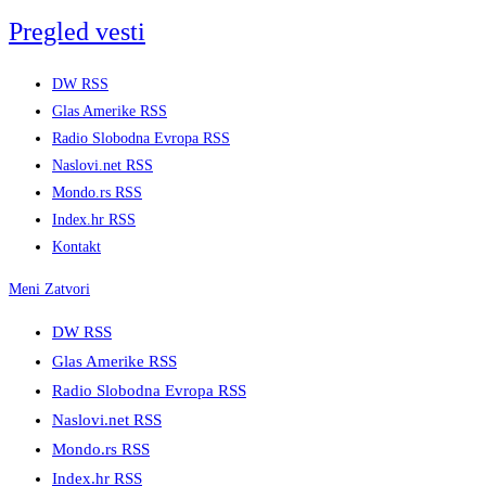
Skip
Pregled vesti
to
content
DW RSS
Glas Amerike RSS
Radio Slobodna Evropa RSS
Naslovi.net RSS
Mondo.rs RSS
Index.hr RSS
Kontakt
Meni
Zatvori
DW RSS
Glas Amerike RSS
Radio Slobodna Evropa RSS
Naslovi.net RSS
Mondo.rs RSS
Index.hr RSS