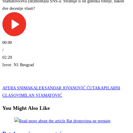
Stamatovićeva (de)montaža SNS-a: Strahuje li od gubitka fotelje, nakon
dve decenije vlasti?
00:00
/
02:20
Izvor: N1 Beograd
AFERA SNIMAK
ALEKSANDAR JOVANOVIĆ ĆUTA
KAPILARNI
GLASOVI
MILAN STAMATOVIĆ
You Might Also Like