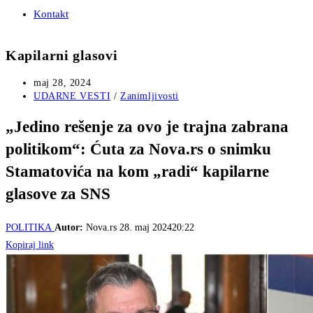
Kontakt
Kapilarni glasovi
Post
maj 28, 2024
published:
Post
UDARNE VESTI
/
Zanimljivosti
category:
„Jedino rešenje za ovo je trajna zabrana
politikom“: Ćuta za Nova.rs o snimku
Stamatovića na kom „radi“ kapilarne
glasove za SNS
POLITIKA
Autor:
Nova.rs
28. maj 202420:22
Kopiraj link