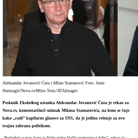
Aleksandar Jovanović Ćuta i Milan Stamatović Foto: Amir
Hamzagić/Nova.rs/Milos Tesic/ATAImages
Poslanik Ekološkog ustanka Aleksandar Jovanović Ćuta je rekao za
Nova.rs, komentarišući snimak Milana Stamatovića, na kom se čuje
kako „radi“ kapilarne glasove za SNS, da je jedino rešenje za ovo
trajna zabrana politikom.
„Poslednji u nizu koje je Aleksandar Vučić pretvorio u žabu“, rekao je