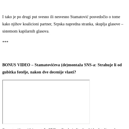
I tako je po drugi put svesno ili nesvesno Stamatović posvedočio o tome
kako njihov koalicioni partner, Srpska napredna stranka, skuplja glasove –
sistemom kapilarnih glasova.
***
BONUS VIDEO – Stamatovićeva (de)montaža SNS-a: Strahuje li od
gubitka fotelje, nakon dve decenije vlasti?