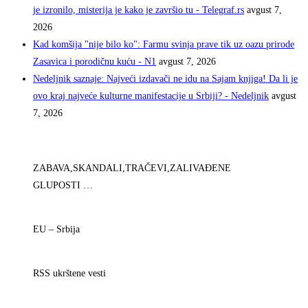
je izronilo, misterija je kako je završio tu - Telegraf.rs
avgust 7,
2026
Kad komšija "nije bilo ko": Farmu svinja prave tik uz oazu prirode
Zasavica i porodičnu kuću - N1
avgust 7, 2026
Nedeljnik saznaje: Najveći izdavači ne idu na Sajam knjiga! Da li je
ovo kraj najveće kulturne manifestacije u Srbiji? - Nedeljnik
avgust
7, 2026
ZABAVA,SKANDALI,TRAČEVI,ZALIVAĐENE
GLUPOSTI …
EU – Srbija
RSS ukrštene vesti