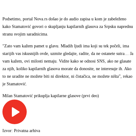
Podsetimo, portal Nova.rs došao je do audio zapisa u kom je zabeleženo
kako Stamatović govori o skupljanju kapilarnih glasova za Srpsku naprednu
stranu svojim saradnicima.
“Zato vam kažem pamet u glavu. Mladih ljudi ima koji su tek počeli, ima
starijih vas iskusnijih ovde, uzmite gledajte, radite, da ne ostanete sutra… Ja
vam kažem, ovi milosti nemaju. Vidite kako se odnosi SNS, ako ne glasate
za njih, koliko kapilarnih glasova morate da donosite, ne interesuje ih. Ako
to ne uradite ne možete biti ni direktor, ni čistačica, ne možete ništa”, rekao
je Stamatović.
Milan Stamatović prikuplja kapilarne glasove (prvi deo)
Izvor: Privatna arhiva