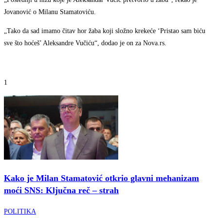
Jovanović o Milanu Stamatoviću.
„Tako da sad imamo čitav hor žaba koji složno krekeće ‘Pristao sam biću
sve što hoćeš’ Aleksandre Vučiću“, dodao je on za Nova.rs.
1
Kako je Milan Stamatović otkrio glavni mehanizam
moći SNS: Ključna reč – strah
POLITIKA