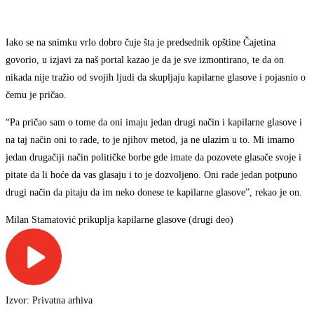
Iako se na snimku vrlo dobro čuje šta je predsednik opštine Čajetina
govorio, u izjavi za naš portal kazao je da je sve izmontirano, te da on
nikada nije tražio od svojih ljudi da skupljaju kapilarne glasove i pojasnio o
čemu je pričao.
“Pa pričao sam o tome da oni imaju jedan drugi način i kapilarne glasove i
na taj način oni to rade, to je njihov metod, ja ne ulazim u to. Mi imamo
jedan drugačiji način političke borbe gde imate da pozovete glasače svoje i
pitate da li hoće da vas glasaju i to je dozvoljeno. Oni rade jedan potpuno
drugi način da pitaju da im neko donese te kapilarne glasove”, rekao je on.
Milan Stamatović prikuplja kapilarne glasove (drugi deo)
Izvor: Privatna arhiva