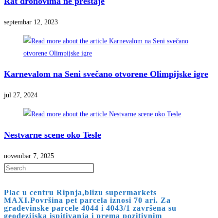
Rat dronovima ne prestaje
septembar 12, 2023
Karnevalom na Seni svečano otvorene Olimpijske igre
jul 27, 2024
Nestvarne scene oko Tesle
novembar 7, 2025
Press
Escape
Plac u centru Ripnja,blizu supermarkets
to
MAXI.Površina pet parcela iznosi 70 ari. Za
close
građevinske parcele 4044 i 4043/1 završena su
geodezijska ispitivanja i prema pozitivnim
the