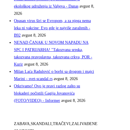
ekološkog udruženja iz Valjeva - Danas
avgust 8,
2026
Opasan virus širi se Evropom, a za njega nema
leka ni vakcine: Evo gde je najviše zaraženih -
B92
avgust 8, 2026
NENAD ČANAK U NOVOM NAPADU NA
SPC I PATRIJARHA! "Takozvana srpska,
takozvana pravoslavna, takozvana crkva, POR -
Kurir
avgust 8, 2026
Milan Laća Radulović o borbi sa drogom i majci
Marini - svet-scandal.rs
avgust 8, 2026
Otkrivamo! Ovo je pravi razlog zašto su
blokaderi počistili Gagija Jovanovića
(FOTO/VIDEO) - Informer
avgust 8, 2026
ZABAVA,SKANDALI,TRAČEVI,ZALIVAĐENE