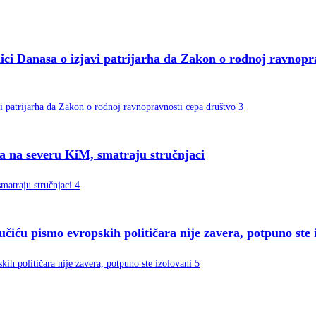
nici Danasa o izjavi patrijarha da Zakon o rodnoj ravnopr
ma na severu KiM, smatraju stručnjaci
čiću pismo evropskih političara nije zavera, potpuno ste 