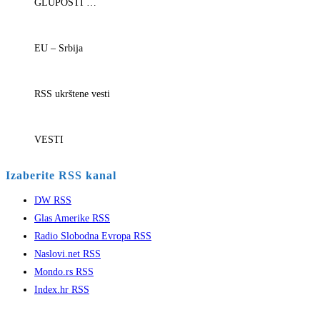
GLUPOSTI …
EU – Srbija
RSS ukrštene vesti
VESTI
Izaberite RSS kanal
DW RSS
Glas Amerike RSS
Radio Slobodna Evropa RSS
Naslovi.net RSS
Mondo.rs RSS
Index.hr RSS