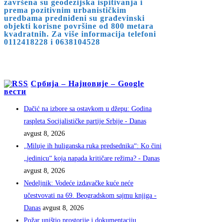
završena su geodezijska ispitivanja i
prema pozitivnim urbanističkim
uredbama predniđeni su građevinski
objekti korisne površine od 800 metara
kvadratnih. Za više informacija telefoni
0112418228 i 0638104528
Србија – Најновије – Google
вести
Dačić na izbore sa ostavkom u džepu: Godina
raspleta Socijalističke partije Srbije - Danas
avgust 8, 2026
„Miluje ih huliganska ruka predsednika“: Ko čini
„jedinicu“ koja napada kritičare režima? - Danas
avgust 8, 2026
Nedeljnik: Vodeće izdavačke kuće neće
učestvovati na 69. Beogradskom sajmu knjiga -
Danas
avgust 8, 2026
Požar uništio prostorije i dokumentaciju