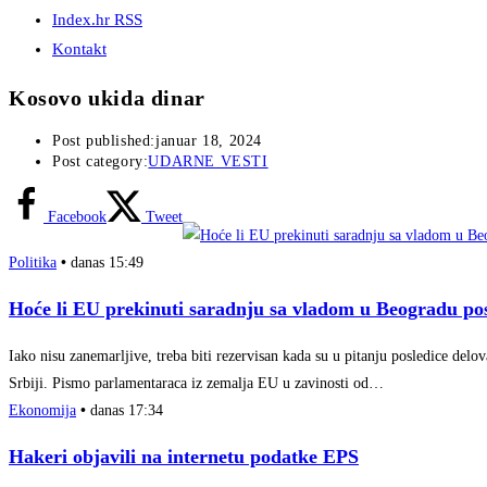
Index.hr RSS
Kontakt
Kosovo ukida dinar
Post published:
januar 18, 2024
Post category:
UDARNE VESTI
Facebook
Tweet
Politika
•
danas 15:49
Hoće li EU prekinuti saradnju sa vladom u Beogradu pos
Iako nisu zanemarljive, treba biti rezervisan kada su u pitanju posledice de
Srbiji. Pismo parlamentaraca iz zemalja EU u zavinosti od…
Ekonomija
•
danas 17:34
Hakeri objavili na internetu podatke EPS