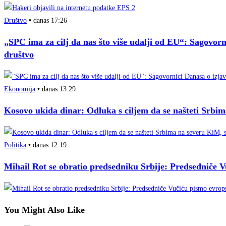
Društvo
•
danas 17:26
„SPC ima za cilj da nas što više udalji od EU“: Sagovor
društvo
Ekonomija
•
danas 13:29
Kosovo ukida dinar: Odluka s ciljem da se našteti Srbi
Politika
•
danas 12:19
Mihail Rot se obratio predsedniku Srbije: Predsedniče Vu
You Might Also Like