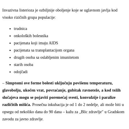
Invazivna listerioza je ozbiljnije oboljenje koje se uglavnom javlja kod
visoko rizičnih grupa populacije:
trudnica
onkoloških bolesnika
pacijenata koji imaju AIDS
pacijenata sa transplantacijom organa
drugih osoba sa oslabljenim imunitetom
starih osoba
odojčadi
–
Simptomi ove forme bolesti uključuju povišenu temperaturu,
glavobolju, ukočen vrat, povraćanje, gubitak ravnoteže, a kod težih
slučajeva mogu se pojaviti poremećaj svesti, konvulzije i paralize
različitih mišića.
Prosečna inkubacija je od 1 do 2 nedelje, ali može biti u
opsegu od nekoliko dana do 90 dana – kažu za „Blic zdravlje“ u Gradskom
zavodu za javno zdravlje.