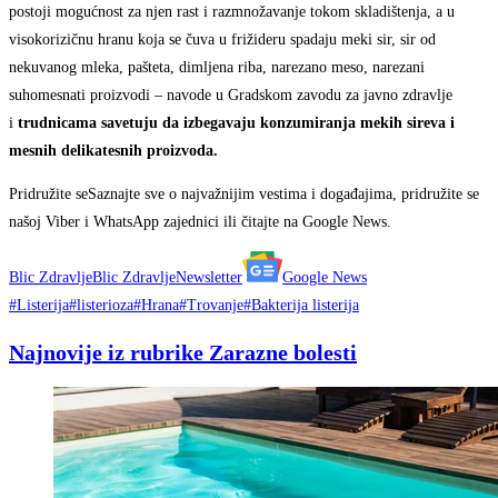
postoji mogućnost za njen rast i razmnožavanje tokom skladištenja, a u
visokorizičnu hranu koja se čuva u frižideru spadaju meki sir, sir od
nekuvanog mleka, pašteta, dimljena riba, narezano meso, narezani
suhomesnati proizvodi – navode u Gradskom zavodu za javno zdravlje
i
trudnicama savetuju da izbegavaju konzumiranja mekih sireva i
mesnih delikatesnih proizvoda.
Pridružite seSaznajte sve o najvažnijim vestima i događajima, pridružite se
našoj Viber i WhatsApp zajednici ili čitajte na Google News.
Blic Zdravlje
Blic Zdravlje
Newsletter
Google News
#Listerija
#listerioza
#Hrana
#Trovanje
#Bakterija listerija
Najnovije iz rubrike Zarazne bolesti