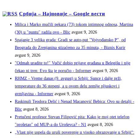
Србија – Најновије – Google вести
Milica i Marko mučili pekara (73) tokom intimnog odnosa, Martina
(30) u "puntu" radila ovo - Blic
avgust 9, 2026
Spajanje 3 velika grada: Gradi se auto-put "Vojvođansko P", od
Beograda do Zrenjanina stizaćemo za 35 minuta, - Biznis Kurir
avgust 9, 2026
"Odmah uradite to!" Vučić dobio prijave građana u Belegišu i nije
čekao ni tren: Evo šta je poručio - Informer
avgust 9, 2026
RHMZ - Vreme danas (9. avgust) u Srbiji: Sunce i dalje prži,
temperature do 36 stepeni, a u ovom delu zemlje pljuskovi i
grmljavina - Informer
avgust 9, 2026
Raskinuli Teodora Delić i Nenad Macanović Bebica: Ovo su detalji -
Blic
avgust 8, 2026
Pretučeni profesor Stevan Filipović pita: Kako je moj otet telefon
"prošetao" od MUP-a do Uroševca? - N1
avgust 8, 2026
„Vlast nije uspela da uruši poverenje u visoko obrazovanje u Srbiji“: