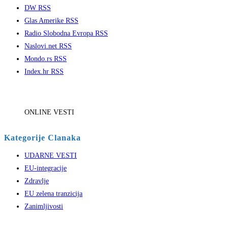
DW RSS
Glas Amerike RSS
Radio Slobodna Evropa RSS
Naslovi.net RSS
Mondo.rs RSS
Index.hr RSS
ONLINE VESTI
Kategorije Clanaka
UDARNE VESTI
EU-integracije
Zdravlje
EU zelena tranzicija
Zanimljivosti