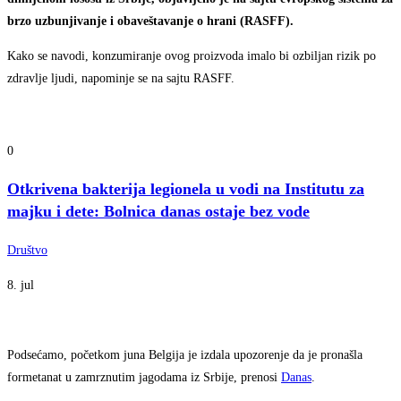
brzo uzbunjivanje i obaveštavanje o hrani (RASFF).
Kako se navodi, konzumiranje ovog proizvoda imalo bi ozbiljan rizik po
zdravlje ljudi, napominje se na sajtu RASFF.
0
Otkrivena bakterija legionela u vodi na Institutu za
majku i dete: Bolnica danas ostaje bez vode
Društvo
8. jul
Podsećamo, početkom juna Belgija je izdala upozorenje da je pronašla
formetanat u zamrznutim jagodama iz Srbije, prenosi
Danas
.