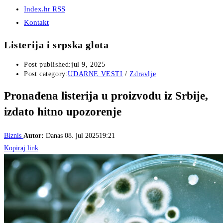
Index.hr RSS
Kontakt
Listerija i srpska glota
Post published:
jul 9, 2025
Post category:
UDARNE VESTI
/
Zdravlje
Pronađena listerija u proizvodu iz Srbije,
izdato hitno upozorenje
Biznis
Autor:
Danas
08. jul 202519:21
Kopiraj link