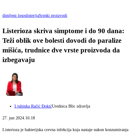
dimljeni losos
listerija
Srpski proizvodi
Listerioza skriva simptome i do 90 dana:
Teži oblik ove bolesti dovodi do paralize
mišića, trudnice dve vrste proizvoda da
izbegavaju
Ljubinka Račić Đokić
Urednica Blic zdravlja
27. jun 2024.16:18
Listerioza je bakterijska crevna infekcija koja nastaje nakon konzumiranja