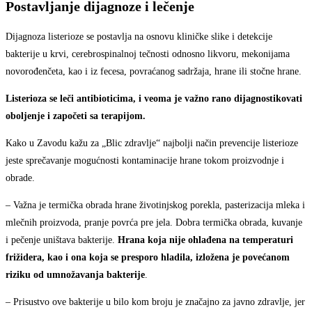
Postavljanje dijagnoze i lečenje
Dijagnoza listerioze se postavlja na osnovu kliničke slike i detekcije
bakterije u krvi, cerebrospinalnoj tečnosti odnosno likvoru, mekonijama
novorođenčeta, kao i iz fecesa, povraćanog sadržaja, hrane ili stočne hrane.
Listerioza se leči antibioticima, i veoma je važno rano dijagnostikovati
oboljenje i započeti sa terapijom.
Kako u Zavodu kažu za „Blic zdravlje“ najbolji način prevencije listerioze
jeste sprečavanje mogućnosti kontaminacije hrane tokom proizvodnje i
obrade.
– Važna je termička obrada hrane životinjskog porekla, pasterizacija mleka i
mlečnih proizvoda, pranje povrća pre jela. Dobra termička obrada, kuvanje
i pečenje uništava bakterije.
Hrana koja nije ohlađena na temperaturi
frižidera, kao i ona koja se presporo hladila, izložena je povećanom
riziku od umnožavanja bakterije
.
– Prisustvo ove bakterije u bilo kom broju je značajno za javno zdravlje, jer