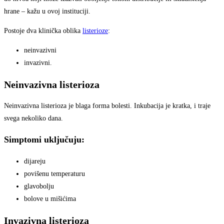
hrane – kažu u ovoj instituciji.
Postoje dva klinička oblika
listerioze
:
neinvazivni
invazivni.
Neinvazivna listerioza
Neinvazivna listerioza je blaga forma bolesti. Inkubacija je kratka, i traje
svega nekoliko dana.
Simptomi uključuju:
dijareju
povišenu temperaturu
glavobolju
bolove u mišićima
Invazivna listerioza