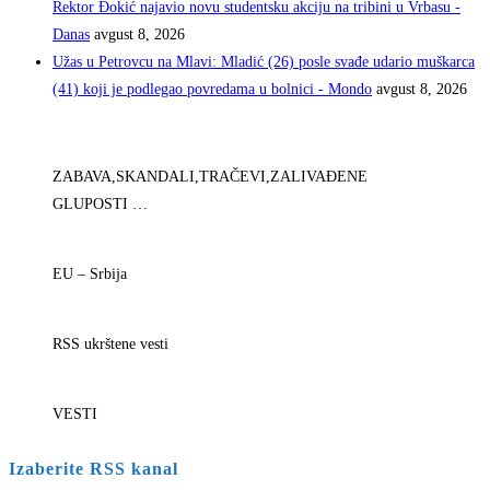
Rektor Đokić najavio novu studentsku akciju na tribini u Vrbasu -
Danas
avgust 8, 2026
Užas u Petrovcu na Mlavi: Mladić (26) posle svađe udario muškarca
(41) koji je podlegao povredama u bolnici - Mondo
avgust 8, 2026
ZABAVA,SKANDALI,TRAČEVI,ZALIVAĐENE
GLUPOSTI …
EU – Srbija
RSS ukrštene vesti
VESTI
Izaberite RSS kanal