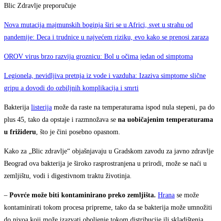
Blic Zdravlje preporučuje
Nova mutacija majmunskih boginja širi se u Africi, svet u strahu od
pandemije: Deca i trudnice u najvećem riziku, evo kako se prenosi zaraza
OROV virus brzo razvija groznicu: Bol u očima jedan od simptoma
Legionela, nevidljiva pretnja iz vode i vazduha: Izaziva simptome slične
gripu a dovodi do ozbiljnih komplikacija i smrti
Bakterija
listerija
može da raste na temperaturama ispod nula stepeni, pa do
plus 45, tako da opstaje i razmnožava se
na uobičajenim temperaturama
u frižideru
, što je čini posebno opasnom.
Kako za „Blic zdravlje“ objašnjavaju u Gradskom zavodu za javno zdravlje
Beograd ova bakterija je široko rasprostranjena u prirodi, može se naći u
zemljištu, vodi i digestivnom traktu životinja.
–
Povrće može biti kontaminirano preko zemljišta.
Hrana
se može
kontaminirati tokom procesa pripreme, tako da se bakterija može umnožiti
do nivoa koji može izazvati oboljenje tokom distribucije ili skladištenja