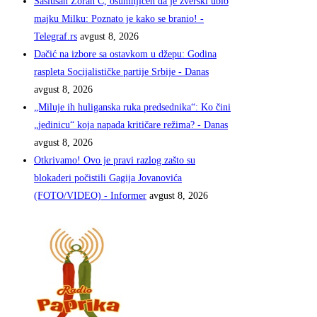
Saslušan Zoran Ć, osumnjičen da je zverski ubio
majku Milku: Poznato je kako se branio! -
Telegraf.rs
avgust 8, 2026
Dačić na izbore sa ostavkom u džepu: Godina
raspleta Socijalističke partije Srbije - Danas
avgust 8, 2026
„Miluje ih huliganska ruka predsednika“: Ko čini
„jedinicu“ koja napada kritičare režima? - Danas
avgust 8, 2026
Otkrivamo! Ovo je pravi razlog zašto su
blokaderi počistili Gagija Jovanovića
(FOTO/VIDEO) - Informer
avgust 8, 2026