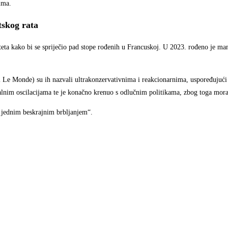
ima.
tskog rata
teta kako bi se spriječio pad stope rođenih u Francuskoj. U 2023. rođeno je ma
 i Le Monde) su ih nazvali ultrakonzervativnima i reakcionarnima, uspoređujući
talnim oscilacijama te je konačno krenuo s odlučnim politikama, zbog toga mora
 jednim beskrajnim brbljanjem“.