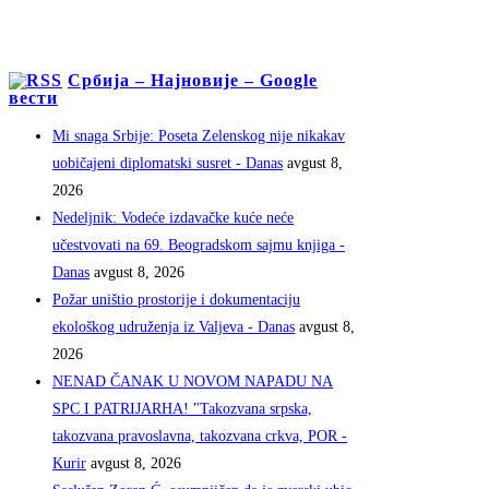
Србија – Најновије – Google
вести
Mi snaga Srbije: Poseta Zelenskog nije nikakav
uobičajeni diplomatski susret - Danas
avgust 8,
2026
Nedeljnik: Vodeće izdavačke kuće neće
učestvovati na 69. Beogradskom sajmu knjiga -
Danas
avgust 8, 2026
Požar uništio prostorije i dokumentaciju
ekološkog udruženja iz Valjeva - Danas
avgust 8,
2026
NENAD ČANAK U NOVOM NAPADU NA
SPC I PATRIJARHA! "Takozvana srpska,
takozvana pravoslavna, takozvana crkva, POR -
Kurir
avgust 8, 2026