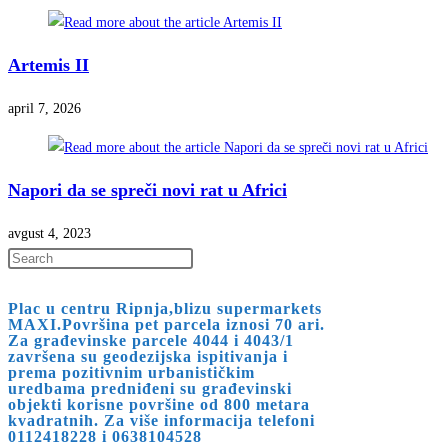
Artemis II
april 7, 2026
Napori da se spreči novi rat u Africi
avgust 4, 2023
Press
Escape
Plac u centru Ripnja,blizu supermarkets
to
MAXI.Površina pet parcela iznosi 70 ari.
close
Za građevinske parcele 4044 i 4043/1
završena su geodezijska ispitivanja i
the
prema pozitivnim urbanističkim
search
uredbama predniđeni su građevinski
objekti korisne površine od 800 metara
panel.
kvadratnih. Za više informacija telefoni
0112418228 i 0638104528