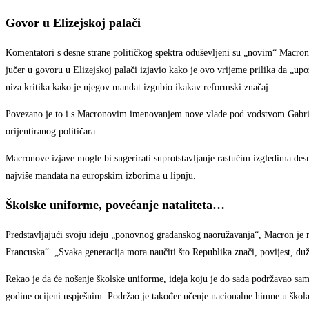
Govor u Elizejskoj palači
Komentatori s desne strane političkog spektra oduševljeni su „novim“ Macro
jučer u govoru u Elizejskoj palači izjavio kako je ovo vrijeme prilika da „up
niza kritika kako je njegov mandat izgubio ikakav reformski značaj.
Povezano je to i s Macronovim imenovanjem nove vlade pod vodstvom Gabriela
orijentiranog političara.
Macronove izjave mogle bi sugerirati suprotstavljanje rastućim izgledima desn
najviše mandata na europskim izborima u lipnju.
Školske uniforme, povećanje nataliteta…
Predstavljajući svoju ideju „ponovnog građanskog naoružavanja“, Macron je re
Francuska“. „Svaka generacija mora naučiti što Republika znači, povijest, dužn
Rekao je da će nošenje školske uniforme, ideja koju je do sada podržavao sam
godine ocijeni uspješnim. Podržao je također učenje nacionalne himne u škol