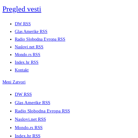
Skip
Pregled vesti
to
content
DW RSS
Glas Amerike RSS
Radio Slobodna Evropa RSS
Naslovi.net RSS
Mondo.rs RSS
Index.hr RSS
Kontakt
Meni
Zatvori
DW RSS
Glas Amerike RSS
Radio Slobodna Evropa RSS
Naslovi.net RSS
Mondo.rs RSS
Index.hr RSS