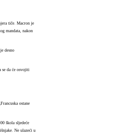
jera tiče. Macron je
ičkog mandata, nakon
je desno
 se da će osvojiti
„Francuska ostane
00 škola sljedeće
išnjake. Ne ulazeći u