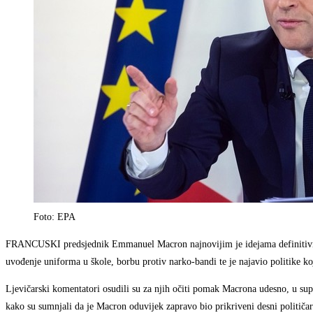
Foto: EPA
FRANCUSKI predsjednik Emmanuel Macron najnovijim je idejama definitivno
uvođenje uniforma u škole, borbu protiv narko-bandi te je najavio politike koj
Ljevičarski komentatori osudili su za njih očiti pomak Macrona udesno, u s
kako su sumnjali da je Macron oduvijek zapravo bio prikriveni desni političar