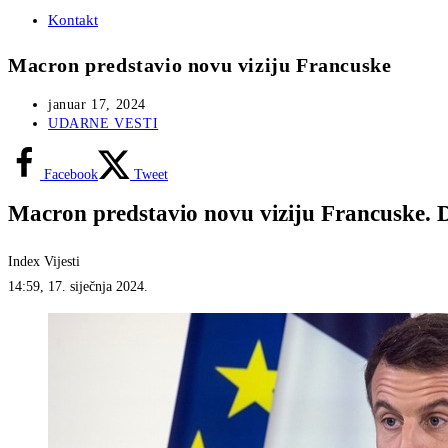
Kontakt
Macron predstavio novu viziju Francuske
Post
januar 17, 2024
published:
Post
UDARNE VESTI
category:
Facebook
Tweet
Macron predstavio novu viziju Francuske. D
Index Vijesti
14:59, 17. siječnja 2024.