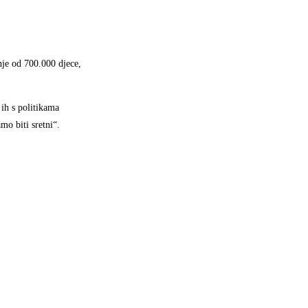
nje od 700.000 djece,
 ih s politikama
mo biti sretni“.