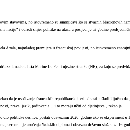
novim stavovima, no istovremeno su sumnjičavi što se stvarnih Macronovih nam
ozna naciju“ i odredi smjer politike na ulazu u posljednje tri godine predsjedn
 Attala, najmlađeg premijera u francuskoj povijesti, no istovremeno značajni
ičarskih nacionalista Marine Le Pen i njezine stranke (NR), za koju se predviđa
kao da je usađivanje francuskih republikanskih vrijednosti u školi ključno da 
osti, prava, jezik, poštovanje… i to moraju učiti od djetinjstva“, rekao je.
o dio političke desnice, postati obaveznim 2026. godine ako se eksperiment u 1
ama, ceremonije uručenja školskih diploma i obveznu državnu službu za 16-god