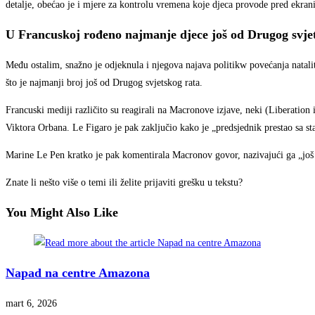
detalje, obećao je i mjere za kontrolu vremena koje djeca provode pred ekran
U Francuskoj rođeno najmanje djece još od Drugog svje
Među ostalim, snažno je odjeknula i njegova najava politikw povećanja natali
što je najmanji broj još od Drugog svjetskog rata.
Francuski mediji različito su reagirali na Macronove izjave, neki (Liberation
Viktora Orbana. Le Figaro je pak zaključio kako je „predsjednik prestao sa s
Marine Le Pen kratko je pak komentirala Macronov govor, nazivajući ga „još
Znate li nešto više o temi ili želite prijaviti grešku u tekstu?
You Might Also Like
Napad na centre Amazona
mart 6, 2026