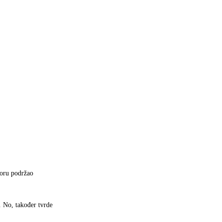
voru podržao
. No, također tvrde