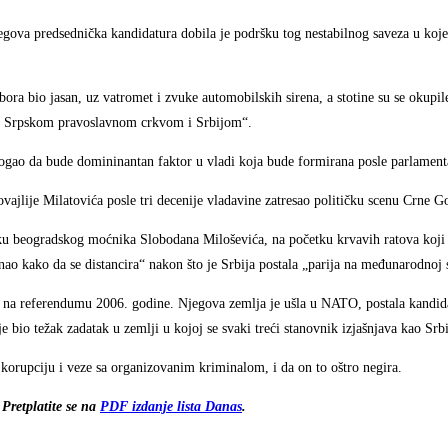
jegova predsednička kandidatura dobila je podršku tog nestabilnog saveza u koje
zbora bio jasan, uz vatromet i zvuke automobilskih sirena, a stotine su se okupi
e sa Srpskom pravoslavnom crkvom i Srbijom“.
mogao da bude domininantan faktor u vladi koja bude formirana posle parlamenta
ajlije Milatovića posle tri decenije vladavine zatresao političku scenu Crne G
u beogradskog moćnika Slobodana Miloševića, na početku krvavih ratova koji 
nao kako da se distancira“ nakon što je Srbija postala „parija na međunarodnoj 
e na referendumu 2006. godine. Njegova zemlja je ušla u NATO, postala kandid
 je bio težak zadatak u zemlji u kojoj se svaki treći stanovnik izjašnjava kao Sr
 korupciju i veze sa organizovanim kriminalom, i da on to oštro negira.
Pretplatite se na
PDF izdanje lista Danas
.