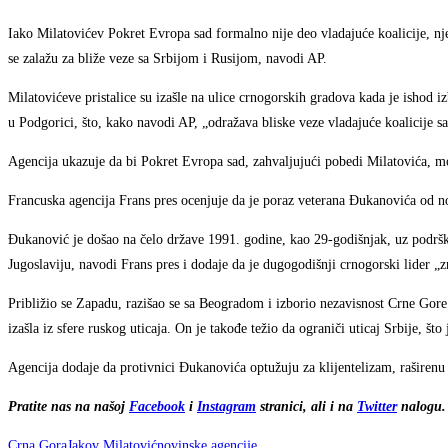
Iako Milatovićev Pokret Evropa sad formalno nije deo vladajuće koalicije, n
se zalažu za bliže veze sa Srbijom i Rusijom, navodi AP.
Milatovićeve pristalice su izašle na ulice crnogorskih gradova kada je ishod i
u Podgorici, što, kako navodi AP, „odražava bliske veze vladajuće koalicij
Agencija ukazuje da bi Pokret Evropa sad, zahvaljujući pobedi Milatovića, 
Francuska agencija Frans pres ocenjuje da je poraz veterana Đukanovića od nov
Đukanović je došao na čelo države 1991. godine, kao 29-godišnjak, uz podršk
Jugoslaviju, navodi Frans pres i dodaje da je dugogodišnji crnogorski lider „z
Približio se Zapadu, razišao se sa Beogradom i izborio nezavisnost Crne Gor
izašla iz sfere ruskog uticaja. On je takođe težio da ograniči uticaj Srbije, što
Agencija dodaje da protivnici Đukanovića optužuju za klijentelizam, raširenu
Pratite nas na našoj
Facebook
i
Instagram
stranici, ali i na
Twitter
nalogu. 
Crna Gora
Jakov Milatović
novinske agencije