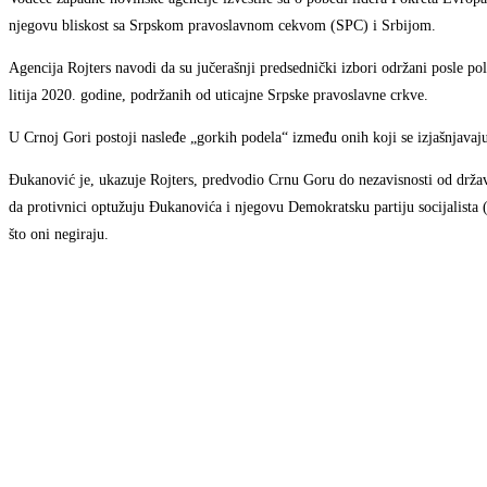
njegovu bliskost sa Srpskom pravoslavnom cekvom (SPC) i Srbijom.
Agencija Rojters navodi da su jučerašnji predsednički izbori održani posle po
litija 2020. godine, podržanih od uticajne Srpske pravoslavne crkve.
U Crnoj Gori postoji nasleđe „gorkih podela“ između onih koji se izjašnjavaju
Đukanović je, ukazuje Rojters, predvodio Crnu Goru do nezavisnosti od drž
da protivnici optužuju Đukanovića i njegovu Demokratsku partiju socijalista
što oni negiraju.