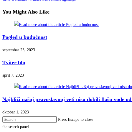
You Might Also Like
Pogled u budućnost
septembar 23, 2023
Tviter blu
april 7, 2023
Najbliži našoj pravoslavnoj veti nisu dobili flašu vode od
oktobar 1, 2023
Press Escape to close
the search panel.