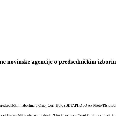
ne novinske agencije o predsedničkim izbori
foto (BETAPHOTO AP Photo/Risto Bož
a sad Jakova Milatovića na predsedničkim izborima u Crnoj Gori, ukazujući, izm