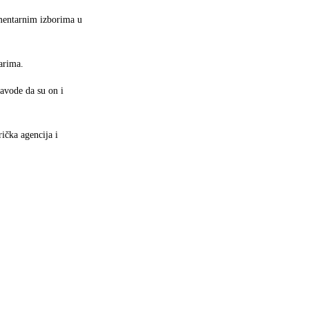
amentarnim izborima u
čarima.
avode da su on i
ička agencija i