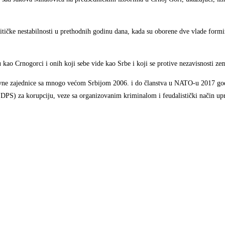
litičke nestabilnosti u prethodnih godinu dana, kada su oborene dve vlade formi
 kao Crnogorci i onih koji sebe vide kao Srbe i koji se protive nezavisnosti zem
avne zajednice sa mnogo većom Srbijom 2006. i do članstva u NATO-u 2017 go
 (DPS) za korupciju, veze sa organizovanim kriminalom i feudalistički način up