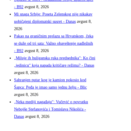
- B92
avgust 8, 2026
Mi snaga Srbije: Poseta Zelenskog nije nikakav
uobičajeni diplomatski susret - Danas
avgust 8,
2026
Pakao na graničnim prelazu sa Hrvatskom, čeka
se duže od tri sata: Važno obaveštenje nadležnih
- B92
avgust 8, 2026
„Miluje ih huliganska ruka predsednika“: Ko čini
„jedinicu“ koja napada kritičare režima? - Danas
avgust 8, 2026
Sahranjen putar kog je kamion pokosio kod
Šapca: Peđa je imao samo jednu želju - Blic
avgust 8, 2026
„Neka mediji nagađaju“: Vučević o povratku
Nebojše Stefanovića i Tomislava Nikolića -
Danas
avgust 8, 2026