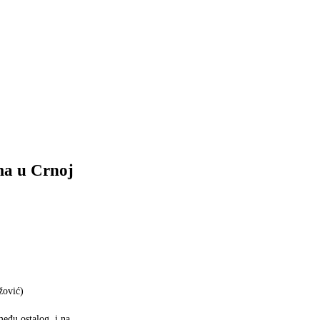
ma u Crnoj
ović)
eđu ostalog, i na