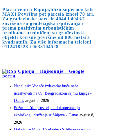
Plac u centru Ripnja,blizu supermarkets
MAXI.Površina pet parcela iznosi 70 ari.
Za građevinske parcele 4044 i 4043/1
završena su geodezijska ispitivanja i
prema pozitivnim urbanističkim
uredbama predniđeni su građevinski
objekti korisne površine od 800 metara
kvadratnih. Za više informacija telefoni
0112418228 i 0638104528
Србија – Најновије – Google
вести
Nedeljnik: Vodeće izdavačke kuće neće
učestvovati na 69. Beogradskom sajmu knjiga -
Danas
avgust 8, 2026
Požar uništio prostorije i dokumentaciju
ekološkog udruženja iz Valjeva - Danas
avgust 8,
2026
Oglasio se MUP: Građanima Srbije upućen apel