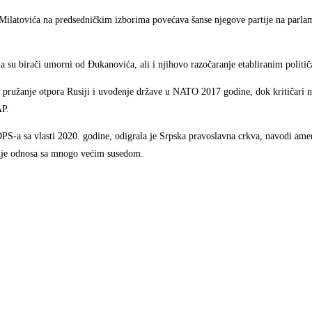
Milatovića na predsedničkim izborima povećava šanse njegove partije na parl
a su birači umorni od Đukanovića, ali i njihovo razočaranje etabliranim politi
a pružanje otpora Rusiji i uvođenje države u NATO 2017 godine, dok kritičari n
AP.
PS-a sa vlasti 2020. godine, odigrala je Srpska pravoslavna crkva, navodi amer
anje odnosa sa mnogo većim susedom.