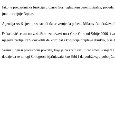
Iako je predsednička funkcija u Crnoj Gori uglavnom ceremonijalna, pobeda 
junu, ocenjuje Rojters.
Agencija Asošiejted pres navodi da se veruje da pobeda Milatovića odražava d
Đukanović se smatra zaslužnim za nezavisnost Crne Gore od Srbije 2006. i z
njegova partija DPS dozvolili da kriminal i korupcija preplave društvo, piše 
Važnu ulogu u protestnom pokretu, koji je na kraju rezultirao smenjivanjem D
dodaje da se mnogi Crnogorci izjašnjavaju kao Srbi i da podržavaju poboljš