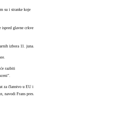
m su i stranke koje
le ispred glavne crkve
rnih izbora 11. juna.
ore.
će razbiti
sceni“.
at za članstvo u EU i
bin, navodi Frans pres.