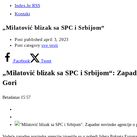
Index.hr RSS
Kontakt
„Milatović blizak sa SPC i Srbijom“
Post published:
april 3, 2023
Post category:
sve vesti
Facebook
Tweet
„Milatović blizak sa SPC i Srbijom“: Zapad
Gori
Beta
danas 15:57
Vodeće zapadne novinske agencije izvestile su o pobedi lidera Pokreta Evrop