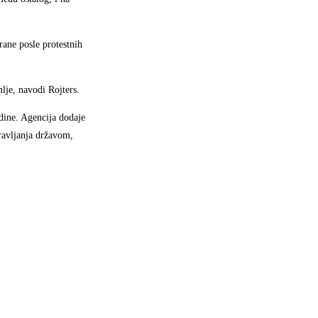
rane posle protestnih
lje, navodi Rojters.
dine. Agencija dodaje
ravljanja državom,