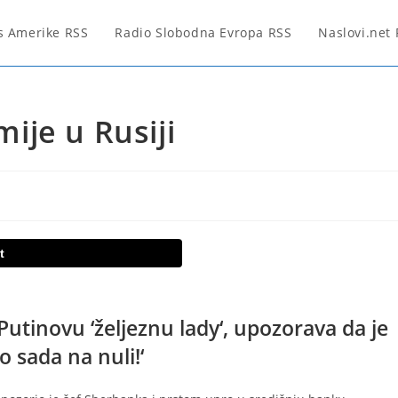
s Amerike RSS
Radio Slobodna Evropa RSS
Naslovi.net
ije u Rusiji
t
utinovu ‘željeznu lady‘, upozorava da je
o sada na nuli!‘