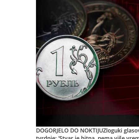
DOGORJELO DO NOKTIJU
Zloguki glasov
tvrdnje: ‘Stvar je hitna, nema više vre