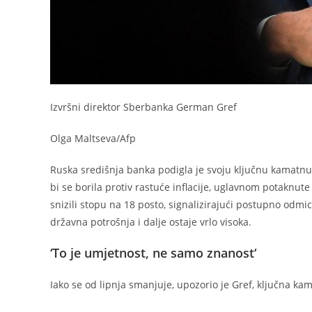
Izvršni direktor Sberbanka German Gref
Olga Maltseva/Afp
Ruska središnja banka podigla je svoju ključnu kamatnu 
bi se borila protiv rastuće inflacije, uglavnom potakn
snizili stopu na 18 posto, signalizirajući postupno odmica
državna potrošnja i dalje ostaje vrlo visoka.
‘To je umjetnost, ne samo znanost‘
Iako se od lipnja smanjuje, upozorio je Gref, ključna kam