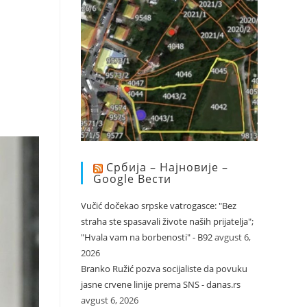
Србија – Најновије –
Google Вести
Vučić dočekao srpske vatrogasce: "Bez
straha ste spasavali živote naših prijatelja";
"Hvala vam na borbenosti" - B92
avgust 6,
2026
Branko Ružić pozva socijaliste da povuku
jasne crvene linije prema SNS - danas.rs
avgust 6, 2026