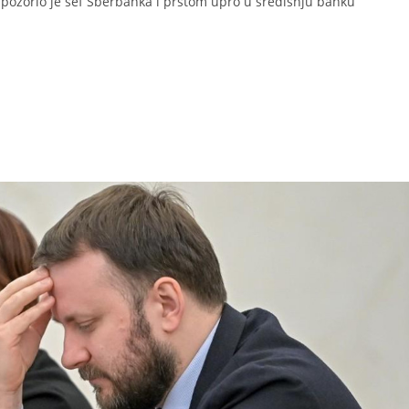
upozorio je šef Sberbanka i prstom upro u središnju banku