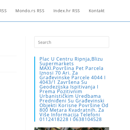
 RSS
Mondo.rs RSS
Index.hr RSS
Kontakt
Press
Escape
to
Plac U Centru Ripnja,blizu
close
Supermarkets
MAXI.Površina Pet Parcela
the
Iznosi 70 Ari. Za
search
Građevinske Parcele 4044 I
4043/1 Završena Su
panel.
Geodezijska Ispitivanja I
Prema Pozitivnim
Urbanističkim Uredbama
Predniđeni Su Građevinski
Objekti Korisne Površine Od
800 Metara Kvadratnih. Za
Više Informacija Telefoni
0112418228 I 0638104528