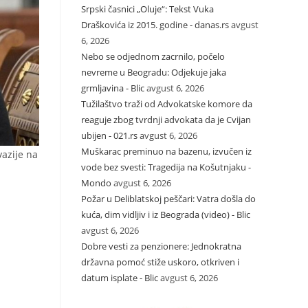
Srpski časnici „Oluje“: Tekst Vuka
Draškovića iz 2015. godine - danas.rs
avgust
6, 2026
Nebo se odjednom zacrnilo, počelo
nevreme u Beogradu: Odjekuje jaka
grmljavina - Blic
avgust 6, 2026
Tužilaštvo traži od Advokatske komore da
reaguje zbog tvrdnji advokata da je Cvijan
ubijen - 021.rs
avgust 6, 2026
Muškarac preminuo na bazenu, izvučen iz
vazije na
vode bez svesti: Tragedija na Košutnjaku -
Mondo
avgust 6, 2026
Požar u Deliblatskoj peščari: Vatra došla do
kuća, dim vidljiv i iz Beograda (video) - Blic
avgust 6, 2026
Dobre vesti za penzionere: Jednokratna
državna pomoć stiže uskoro, otkriven i
datum isplate - Blic
avgust 6, 2026