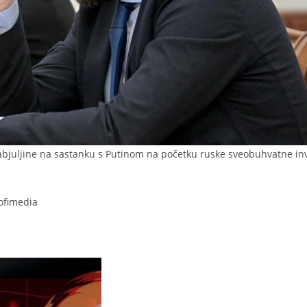
 Nabjuljine na sastanku s Putinom na početku ruske sveobuhvatne in
rofimedia