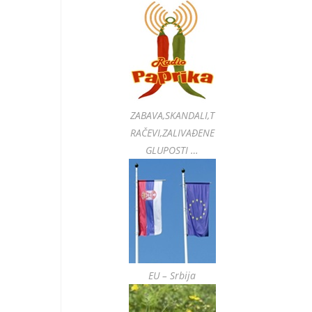
ZABAVA,SKANDALI,T
RAČEVI,ZALIVAĐENE
GLUPOSTI …
EU – Srbija