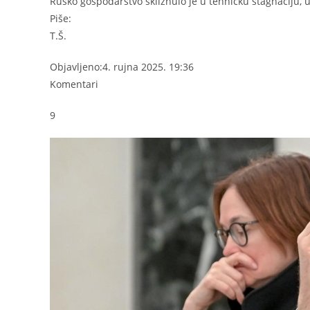
Rusko gospodarstvo skliznulo je u tehničku stagnaciju, 
Piše:
T.Š.
Objavljeno:
4. rujna 2025. 19:36
Komentari
9