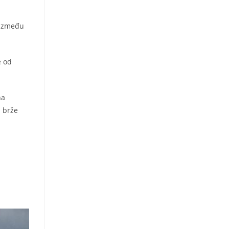
) između
e od
na
i brže