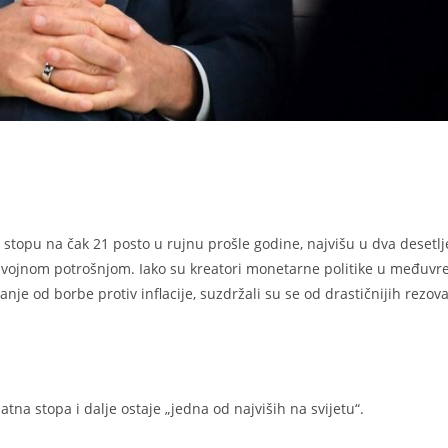
stopu na čak 21 posto u rujnu prošle godine, najvišu u dva desetlj
ute vojnom potrošnjom. Iako su kreatori monetarne politike u međuv
nje od borbe protiv inflacije, suzdržali su se od drastičnijih rezova
atna stopa i dalje ostaje „jedna od najviših na svijetu“.