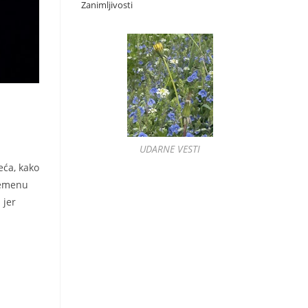
Zanimljivosti
UDARNE VESTI
eća, kako
remenu
 jer