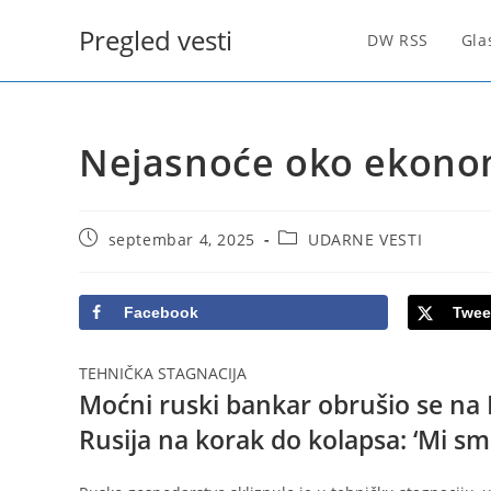
Skip
Pregled vesti
to
DW RSS
Gla
content
Nejasnoće oko ekonom
Post
Post
septembar 4, 2025
UDARNE VESTI
published:
category:
Facebook
Twee
TEHNIČKA STAGNACIJA
Moćni ruski bankar obrušio se na P
Rusija na korak do kolapsa: ‘Mi sm