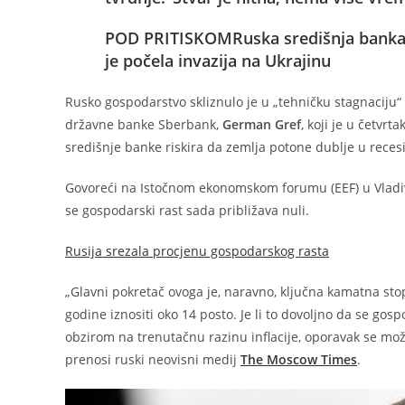
POD PRITISKOM
Ruska središnja banka
je počela invazija na Ukrajinu
Rusko gospodarstvo skliznulo je u „tehničku stagnaciju“ 
državne banke Sberbank,
German Gref
, koji je u četvr
središnje banke riskira da zemlja potone dublje u recesi
Govoreći na Istočnom ekonomskom forumu (EEF) u Vladivo
se gospodarski rast sada približava nuli.
Rusija srezala procjenu gospodarskog rasta
„Glavni pokretač ovoga je, naravno, ključna kamatna st
godine iznositi oko 14 posto. Je li to dovoljno da se gos
obzirom na trenutačnu razinu inflacije, oporavak se može 
prenosi ruski neovisni medij
The Moscow Times
.