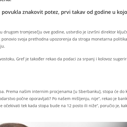
 povukla znakovit potez, prvi takav od godine u kojo
u drugom tromjesečju ove godine, ustvrdio je izvršni direktor klju
tak ponovio svoja prethodna upozorenja da stroga monetarna politik
ju.
stoku, Gref je također rekao da podaci za srpanj i kolovoz sugerir
opa. Prema našim internim procjenama [u Sberbanku], stopa će do 
podarstvo počne oporavljati? Po našem mišljenju, nije“, rekao je bank
očekivati ​​tek kada stopa bude na 12 posto ili niže“, poručio je, ka