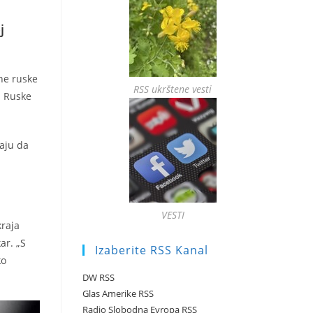
j
čne ruske
RSS ukrštene vesti
a Ruske
aju da
VESTI
kraja
ar. „S
Izaberite RSS Kanal
ko
DW RSS
Glas Amerike RSS
Radio Slobodna Evropa RSS