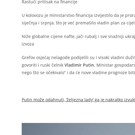
Rastući pritisak na financije
U kolovozu je ministarstvo financija izvijestilo da je pro
siječnja i srpnja, što je već premašilo vladin plan za cij
Niže globalne cijene nafte, jači rubalj i sve snažniji ukra
izvoza
Grefov osjećaj nelagode podijelili su i visoki vladini d
govoriti i ruski čelnik
Vladimir Putin
. Ministar gospodar
nego što se očekivalo“ i da će nove vladine prognoze bit
Putin može odahnuti, ‘željezna lady‘ ga je nakratko izvukl