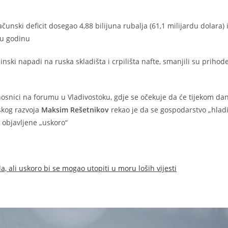
računski deficit dosegao 4,88 bilijuna rubalja (61,1 milijardu dolara
elu godinu
jinski napadi na ruska skladišta i crpilišta nafte, smanjili su prihod
užnosnici na forumu u Vladivostoku, gdje se očekuje da će tijekom da
skog razvoja
Maksim Rešetnikov
rekao je da se gospodarstvo „hlad
i objavljene „uskoro“
a, ali uskoro bi se mogao utopiti u moru loših vijesti