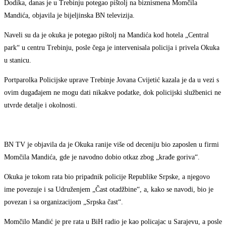
Dodika, danas je u Trebinju potegao pištolj na biznismena Momčila
Mandića, objavila je bijeljinska BN televizija.
Naveli su da je okuka je potegao pištolj na Mandića kod hotela „Central
park“ u centru Trebinju, posle čega je intervenisala policija i privela Okuka
u stanicu.
Portparolka Policijske uprave Trebinje Jovana Cvijetić kazala je da u vezi s
ovim dugađajem ne mogu dati nikakve podatke, dok policijski službenici ne
utvrde detalje i okolnosti.
BN TV je objavila da je Okuka ranije više od deceniju bio zaposlen u firmi
Momčila Mandića, gde je navodno dobio otkaz zbog „krađe goriva“.
Okuka je tokom rata bio pripadnik policije Republike Srpske, a njegovo
ime povezuje i sa Udruženjem „Čast otadžbine“, a, kako se navodi, bio je
povezan i sa organizacijom „Srpska čast“.
Momčilo Mandić je pre rata u BiH radio je kao policajac u Sarajevu, a posle