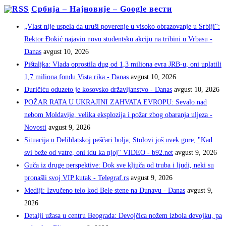
Србија – Најновије – Google вести
„Vlast nije uspela da uruši poverenje u visoko obrazovanje u Srbiji“:
Rektor Đokić najavio novu studentsku akciju na tribini u Vrbasu -
Danas
avgust 10, 2026
Pištaljka: Vlada oprostila dug od 1,3 miliona evra JRB-u, oni uplatili
1,7 miliona fondu Vista rika - Danas
avgust 10, 2026
Đuričiću oduzeto je kosovsko državljanstvo - Danas
avgust 10, 2026
POŽAR RATA U UKRAJINI ZAHVATA EVROPU: Sevalo nad
nebom Moldavije, velika eksplozija i požar zbog obaranja uljeza -
Novosti
avgust 9, 2026
Situacija u Deliblatskoj peščari bolja; Stolovi još uvek gore; "Kad
svi beže od vatre, oni idu ka njoj" VIDEO - b92.net
avgust 9, 2026
Guča iz druge perspektive: Dok sve ključa od truba i ljudi, neki su
pronašli svoj VIP kutak - Telegraf.rs
avgust 9, 2026
Mediji: Izvučeno telo kod Bele stene na Dunavu - Danas
avgust 9,
2026
Detalji užasa u centru Beograda: Devojčica nožem izbola devojku, pa