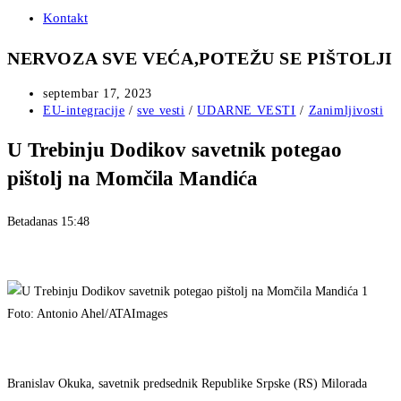
Kontakt
NERVOZA SVE VEĆA,POTEŽU SE PIŠTOLJI
Post
septembar 17, 2023
published:
Post
EU-integracije
/
sve vesti
/
UDARNE VESTI
/
Zanimljivosti
category:
U Trebinju Dodikov savetnik potegao
pištolj na Momčila Mandića
Beta
danas 15:48
Foto: Antonio Ahel/ATAImages
Branislav Okuka, savetnik predsednik Republike Srpske (RS) Milorada