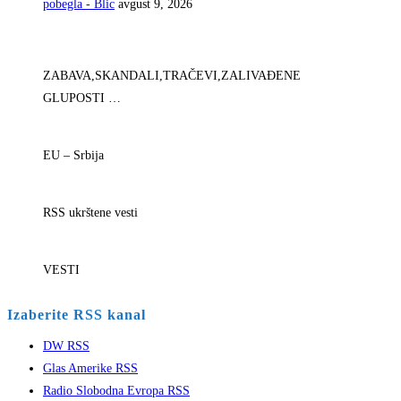
pobegla - Blic
avgust 9, 2026
ZABAVA,SKANDALI,TRAČEVI,ZALIVAĐENE
GLUPOSTI …
EU – Srbija
RSS ukrštene vesti
VESTI
Izaberite RSS kanal
DW RSS
Glas Amerike RSS
Radio Slobodna Evropa RSS