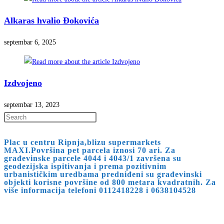
Alkaras hvalio Đokovića
septembar 6, 2025
Izdvojeno
septembar 13, 2023
Press
Escape
Plac u centru Ripnja,blizu supermarkets
to
MAXI.Površina pet parcela iznosi 70 ari. Za
close
građevinske parcele 4044 i 4043/1 završena su
geodezijska ispitivanja i prema pozitivnim
the
urbanističkim uredbama predniđeni su građevinski
search
objekti korisne površine od 800 metara kvadratnih. Za
više informacija telefoni 0112418228 i 0638104528
panel.