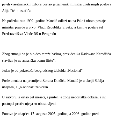
prvih višestranačkih izbora postao je zamenik ministra unutrašnjih poslova
Alije Delimustafića.
Na početku rata 1992. godine Mandić odlazi na na Pale i ubrzo postaje
ministar pravde u prvoj Vladi Republike Srpske, a kasnije postaje šef
Predstavništva Vlade RS u Beogradu.
Zbog sumnji da je bio deo mreže haškog presuđenika Radovana Karadžića
stavljen je na američku „crnu llistu“.
Jedan je od pokretača beogradskog tabloida „Nacional“.
Posle atentata na premijera Zorana Đinđića, Mandić je u akciji Sablja
uhapšen, a „Nacional“ zatvoren.
U zatvoru je ostao pet meseci, i pušten je zbog nedostatka dokaza, a svi
postupci protiv njega su obustavljeni.
Ponovo je uhapšen 17. avgusta 2005. godine, a 2006. godine pred