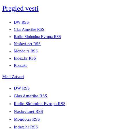
Skip
Pregled vesti
to
content
DW RSS
Glas Amerike RSS
Radio Slobodna Evropa RSS
Naslovi.net RSS
Mondo.rs RSS
Index.hr RSS
Kontakt
Meni
Zatvori
DW RSS
Glas Amerike RSS
Radio Slobodna Evropa RSS
Naslovi.net RSS
Mondo.rs RSS
Index.hr RSS