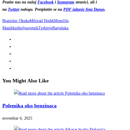
Pratite nas na našoj
Facebook
i
Instagram
stranici, ali i
na
Twitter
nalogu. Pretplatite se na
PDF izdanje lista Danas
.
Branislav Okuka
Milorad Dodik
Momčilo
Mandik
pištolj
savetnik
Trebinje
Banjaluka
You Might Also Like
Polemika oko benzinaca
novembar 6, 2025