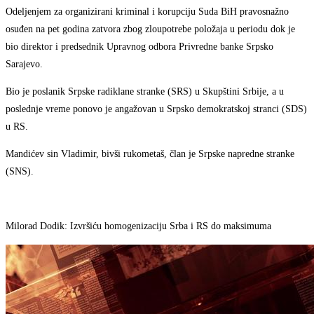
Odeljenjem za organizirani kriminal i korupciju Suda BiH pravosnažno
osuđen na pet godina zatvora zbog zloupotrebe položaja u periodu dok je
bio direktor i predsednik Upravnog odbora Privredne banke Srpsko
Sarajevo.
Bio je poslanik Srpske radiklane stranke (SRS) u Skupštini Srbije, a u
poslednje vreme ponovo je angažovan u Srpsko demokratskoj stranci (SDS)
u RS.
Mandićev sin Vladimir, bivši rukometaš, član je Srpske napredne stranke
(SNS).
Milorad Dodik: Izvršiću homogenizaciju Srba i RS do maksimuma