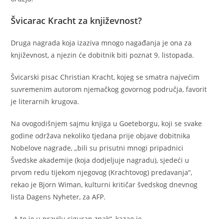
Švicarac Kracht za književnost?
Druga nagrada koja izaziva mnogo nagađanja je ona za
književnost, a njezin će dobitnik biti poznat 9. listopada.
Švicarski pisac Christian Kracht, kojeg se smatra najvećim
suvremenim autorom njemačkog govornog područja, favorit
je literarnih krugova.
Na ovogodišnjem sajmu knjiga u Goeteborgu, koji se svake
godine održava nekoliko tjedana prije objave dobitnika
Nobelove nagrade, „bili su prisutni mnogi pripadnici
Švedske akademije (koja dodjeljuje nagradu), sjedeći u
prvom redu tijekom njegovog (Krachtovog) predavanja“,
rekao je Bjorn Wiman, kulturni kritičar švedskog dnevnog
lista Dagens Nyheter, za AFP.
„A to je u pravilu siguran znak“, kazao je.