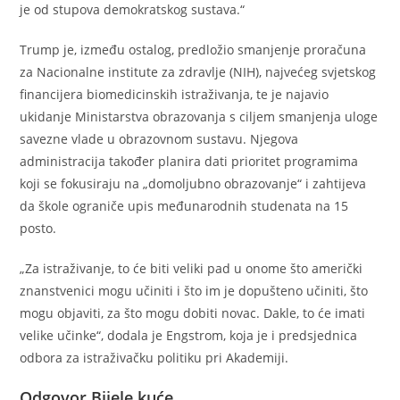
je od stupova demokratskog sustava.“
Trump je, između ostalog, predložio smanjenje proračuna
za Nacionalne institute za zdravlje (NIH), najvećeg svjetskog
financijera biomedicinskih istraživanja, te je najavio
ukidanje Ministarstva obrazovanja s ciljem smanjenja uloge
savezne vlade u obrazovnom sustavu. Njegova
administracija također planira dati prioritet programima
koji se fokusiraju na „domoljubno obrazovanje“ i zahtijeva
da škole ograniče upis međunarodnih studenata na 15
posto.
„Za istraživanje, to će biti veliki pad u onome što američki
znanstvenici mogu učiniti i što im je dopušteno učiniti, što
mogu objaviti, za što mogu dobiti novac. Dakle, to će imati
velike učinke“, dodala je Engstrom, koja je i predsjednica
odbora za istraživačku politiku pri Akademiji.
Odgovor Bijele kuće