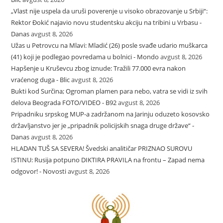
„Vlast nije uspela da uruši poverenje u visoko obrazovanje u Srbiji“:
Rektor Đokić najavio novu studentsku akciju na tribini u Vrbasu -
Danas
avgust 8, 2026
Užas u Petrovcu na Mlavi: Mladić (26) posle svađe udario muškarca
(41) koji je podlegao povredama u bolnici - Mondo
avgust 8, 2026
Hapšenje u Kruševcu zbog iznude: Tražili 77.000 evra nakon
vraćenog duga - Blic
avgust 8, 2026
Bukti kod Surčina; Ogroman plamen para nebo, vatra se vidi iz svih
delova Beograda FOTO/VIDEO - B92
avgust 8, 2026
Pripadniku srpskog MUP-a zadržanom na Jarinju oduzeto kosovsko
državljanstvo jer je „pripadnik policijskih snaga druge države“ -
Danas
avgust 8, 2026
HLADAN TUŠ SA SEVERA! Švedski analitičar PRIZNAO SUROVU
ISTINU: Rusija potpuno DIKTIRA PRAVILA na frontu – Zapad nema
odgovor! - Novosti
avgust 8, 2026