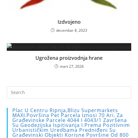
Izdvojeno
decembar 8, 2023
Ugrožena proizvodnja hrane
mart 27, 2026
Pre
Es
to
Plac U Centru Ripnja,blizu Supermarkets
clo
MAXI.Površina Pet Parcela Iznosi 70 Ari. Za
Građevinske Parcele 4044 I 4043/1 Završena
the
Su Geodezijska Ispitivanja I Prema Pozitivnim
sea
Urbanističkim Uredbama Predniđeni Su
Građevinski Objekti Korisne Površine Od 800
pan