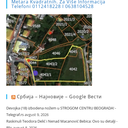
Metara Kvadratnih. Za Više Informacija
Telefoni 0112418228 I 0638104528
Србија – Најновије – Google Вести
Devojka (18) izbodena nožem u STROGOM CENTRU BEOGRADA! -
Telegraf.rs
avgust 9, 2026
Raskinuli Teodora Delić i Nenad Macanović Bebica: Ovo su detalji -
Blic
avgust 8, 2026