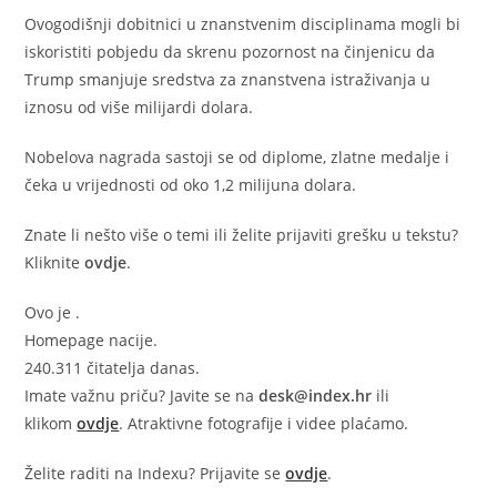
Ovogodišnji dobitnici u znanstvenim disciplinama mogli bi
iskoristiti pobjedu da skrenu pozornost na činjenicu da
Trump smanjuje sredstva za znanstvena istraživanja u
iznosu od više milijardi dolara.
Nobelova nagrada sastoji se od diplome, zlatne medalje i
čeka u vrijednosti od oko 1,2 milijuna dolara.
Znate li nešto više o temi ili želite prijaviti grešku u tekstu?
Kliknite
ovdje
.
Ovo je
.
Homepage nacije.
240.311 čitatelja danas.
Imate važnu priču? Javite se na
desk@index.hr
ili
klikom
ovdje
. Atraktivne fotografije i videe plaćamo.
Želite raditi na Indexu? Prijavite se
ovdje
.