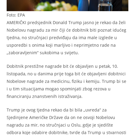
Foto: EPA
AMERIČKI predsjednik Donald Trump jasno je rekao da želi
Nobelovu nagradu za mir čiji će dobitnik biti poznat idućeg
tjedna, no stručnjaci predviđaju da ima male izglede u
usporedbi s onima koji marljivo i neprimjetno rade na
„zaboravljenim“ sukobima u svijetu.
Dobitnik prestižne nagrade bit će objavljen u petak, 10.
listopada, no u danima prije toga bit će objavljeni dobitnici
Nobelove nagrade za medicinu, fiziku i kemiju. Trump bi se
i u tim situacijama mogao spominjati zbog rezova u
financiranju znanstvenih istraživanja.
Trump je ovog tjedna rekao da bi bila „uvreda“ za
Sjedinjene Američke Države da on ne osvoji Nobelovu
nagradu za mir, no stručnjaci u Oslu, gdje je sjedište
odbora koje odabire dobitnike, tvrde da Trump u stvarnosti