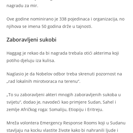
nagradu za mir.
Ove godine nominirano je 338 pojedinaca i organizacija, no
njihova se imena 50 godina drže u tajnosti.
Zaboravljeni sukobi
Haggag je rekao da bi nagrada trebala otići akterima koji
potiho djeluju iza kulisa.
Naglasio je da Nobelov odbor treba skrenuti pozornost na
„rad lokalnih mirotvoraca na terenu“.
„To su zaboravljeni akteri mnogih zaboravljenih sukoba u
svijetu“, dodao je, navodeći kao primjere Sudan, Sahel i
zemlje Afričkog roga: Somaliju, Etiopiju i Eritreju.
Mreža volontera Emergency Response Rooms koji u Sudanu
stavljaju na kocku vlastite živote kako bi nahranili ljude i