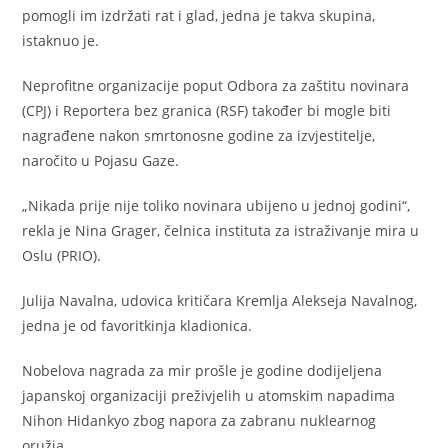
pomogli im izdržati rat i glad, jedna je takva skupina,
istaknuo je.
Neprofitne organizacije poput Odbora za zaštitu novinara
(CPJ) i Reportera bez granica (RSF) također bi mogle biti
nagrađene nakon smrtonosne godine za izvjestitelje,
naročito u Pojasu Gaze.
„Nikada prije nije toliko novinara ubijeno u jednoj godini“,
rekla je Nina Grager, čelnica instituta za istraživanje mira u
Oslu (PRIO).
Julija Navalna, udovica kritičara Kremlja Alekseja Navalnog,
jedna je od favoritkinja kladionica.
Nobelova nagrada za mir prošle je godine dodijeljena
japanskoj organizaciji preživjelih u atomskim napadima
Nihon Hidankyo zbog napora za zabranu nuklearnog
oružja.