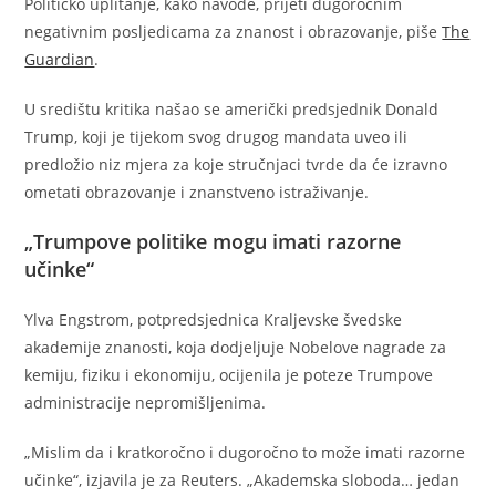
Političko uplitanje, kako navode, prijeti dugoročnim
negativnim posljedicama za znanost i obrazovanje, piše
The
Guardian
.
U središtu kritika našao se američki predsjednik Donald
Trump, koji je tijekom svog drugog mandata uveo ili
predložio niz mjera za koje stručnjaci tvrde da će izravno
ometati obrazovanje i znanstveno istraživanje.
„Trumpove politike mogu imati razorne
učinke“
Ylva Engstrom, potpredsjednica Kraljevske švedske
akademije znanosti, koja dodjeljuje Nobelove nagrade za
kemiju, fiziku i ekonomiju, ocijenila je poteze Trumpove
administracije nepromišljenima.
„Mislim da i kratkoročno i dugoročno to može imati razorne
učinke“, izjavila je za Reuters. „Akademska sloboda… jedan