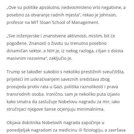
„Ove su politike apsolutno, nedvosmisleno vrlo negativne, a
posebno za otvaranje radnih mjesta“, rekao je Johnson,
profesor na MIT Sloan School of Management.
„Sve inženjerske i znanstvene aktivnosti, mislim, bit će
pogođene. Znanosti o životu su trenutno posebno
dinamičan sektor, a NIH je, iz nekog razloga, ciljan s doista
masivnim rezovima“, zaključio je.
Trump se također sukobio s nekoliko prestižnih sveučilišta,
prijeteći im uskraćivanjem saveznih sredstava zbog
prosvjeda protiv rata u Gazi, politika raznolikosti i prava
transrodnih osoba. Ironično, sam je nekoliko puta izjavio
kako smatra da zaslužuje Nobelovu nagradu za mir, iako
stručnjaci njegove šanse ocjenjuju minimalnima.
Objava dobitnika Nobelovih nagrada započinje u
ponedjeljak nagradom za medicinu ili fiziologiju, a završava