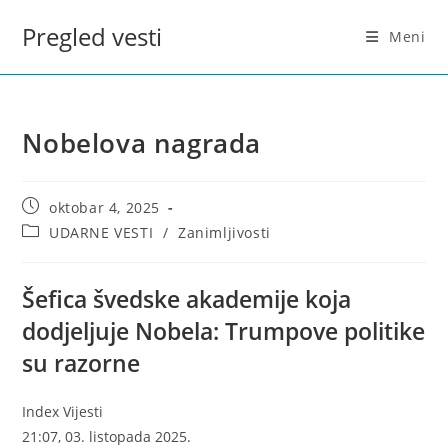
Skip
Pregled vesti
to
Meni
content
Nobelova nagrada
Post
oktobar 4, 2025
published:
Post
UDARNE VESTI
/
Zanimljivosti
category:
Šefica švedske akademije koja
dodjeljuje Nobela: Trumpove politike
su razorne
Index Vijesti
21:07, 03. listopada 2025.