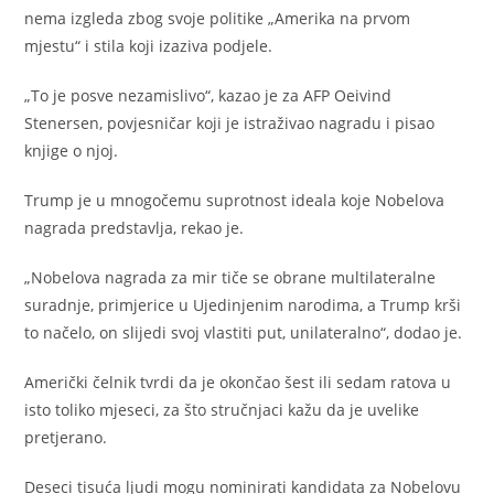
nema izgleda zbog svoje politike „Amerika na prvom
mjestu“ i stila koji izaziva podjele.
„To je posve nezamislivo“, kazao je za AFP Oeivind
Stenersen, povjesničar koji je istraživao nagradu i pisao
knjige o njoj.
Trump je u mnogočemu suprotnost ideala koje Nobelova
nagrada predstavlja, rekao je.
„Nobelova nagrada za mir tiče se obrane multilateralne
suradnje, primjerice u Ujedinjenim narodima, a Trump krši
to načelo, on slijedi svoj vlastiti put, unilateralno“, dodao je.
Američki čelnik tvrdi da je okončao šest ili sedam ratova u
isto toliko mjeseci, za što stručnjaci kažu da je uvelike
pretjerano.
Deseci tisuća ljudi mogu nominirati kandidata za Nobelovu