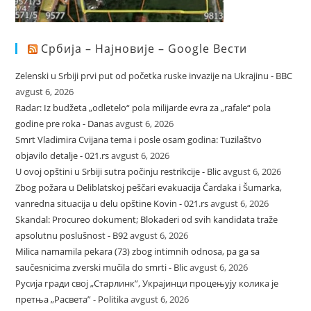
Србија – Најновије – Google Вести
Zelenski u Srbiji prvi put od početka ruske invazije na Ukrajinu - BBC
avgust 6, 2026
Radar: Iz budžeta „odletelo“ pola milijarde evra za „rafale“ pola
godine pre roka - Danas
avgust 6, 2026
Smrt Vladimira Cvijana tema i posle osam godina: Tuzilaštvo
objavilo detalje - 021.rs
avgust 6, 2026
U ovoj opštini u Srbiji sutra počinju restrikcije - Blic
avgust 6, 2026
Zbog požara u Deliblatskoj peščari evakuacija Čardaka i Šumarka,
vanredna situacija u delu opštine Kovin - 021.rs
avgust 6, 2026
Skandal: Procureo dokument; Blokaderi od svih kandidata traže
apsolutnu poslušnost - B92
avgust 6, 2026
Milica namamila pekara (73) zbog intimnih odnosa, pa ga sa
saučesnicima zverski mučila do smrti - Blic
avgust 6, 2026
Русија гради свој „Старлинк”, Украјинци процењују колика је
претња „Pасвета” - Politika
avgust 6, 2026