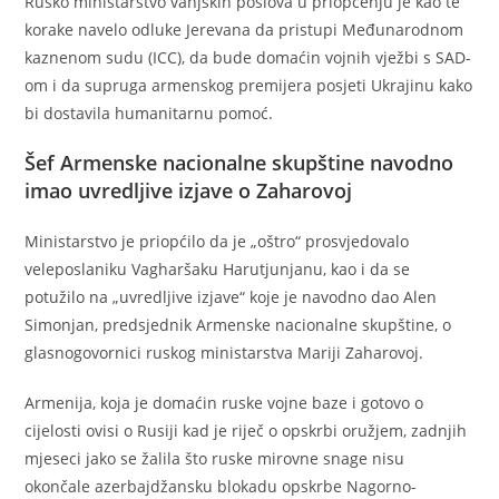
Rusko ministarstvo vanjskih poslova u priopćenju je kao te
korake navelo odluke Jerevana da pristupi Međunarodnom
kaznenom sudu (ICC), da bude domaćin vojnih vježbi s SAD-
om i da supruga armenskog premijera posjeti Ukrajinu kako
bi dostavila humanitarnu pomoć.
Šef Armenske nacionalne skupštine navodno
imao uvredljive izjave o Zaharovoj
Ministarstvo je priopćilo da je „oštro“ prosvjedovalo
veleposlaniku Vagharšaku Harutjunjanu, kao i da se
potužilo na „uvredljive izjave“ koje je navodno dao Alen
Simonjan, predsjednik Armenske nacionalne skupštine, o
glasnogovornici ruskog ministarstva Mariji Zaharovoj.
Armenija, koja je domaćin ruske vojne baze i gotovo o
cijelosti ovisi o Rusiji kad je riječ o opskrbi oružjem, zadnjih
mjeseci jako se žalila što ruske mirovne snage nisu
okončale azerbajdžansku blokadu opskrbe Nagorno-