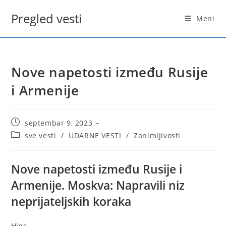
Skip
Pregled vesti
to
Meni
content
Nove napetosti između Rusije
i Armenije
Post
septembar 9, 2023
published:
Post
sve vesti
/
UDARNE VESTI
/
Zanimljivosti
category:
Nove napetosti između Rusije i
Armenije. Moskva: Napravili niz
neprijateljskih koraka
Hina