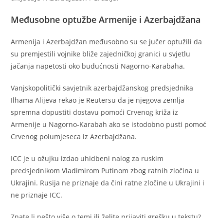
Međusobne optužbe Armenije i Azerbajdžana
Armenija i Azerbajdžan međusobno su se jučer optužili da
su premjestili vojnike bliže zajedničkoj granici u svjetlu
jačanja napetosti oko budućnosti Nagorno-Karabaha.
Vanjskopolitički savjetnik azerbajdžanskog predsjednika
Ilhama Alijeva rekao je Reutersu da je njegova zemlja
spremna dopustiti dostavu pomoći Crvenog križa iz
Armenije u Nagorno-Karabah ako se istodobno pusti pomoć
Crvenog polumjeseca iz Azerbajdžana.
ICC je u ožujku izdao uhidbeni nalog za ruskim
predsjednikom Vladimirom Putinom zbog ratnih zločina u
Ukrajini. Rusija ne priznaje da čini ratne zločine u Ukrajini i
ne priznaje ICC.
Znate li nešto više o temi ili želite prijaviti grešku u tekstu?