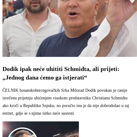
Dodik ipak neće uhititi Schmidta, ali prijeti:
„Jednog dana ćemo ga istjerati“
ČELNIK bosanskohercegovačkih Srba Milorad Dodik povukao je ranije
izrečenu prijetnju uhićenjem visokom predstavniku Christianu Schmidtu
ako kroči u Republiku Srpsku, no poručio mu je da nije dobrodošao u taj
entitet, gdje se s njime nitko neće susresti.