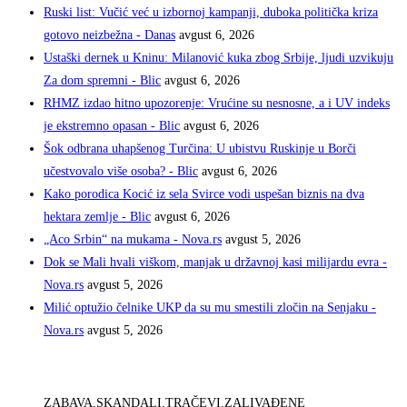
Ruski list: Vučić već u izbornoj kampanji, duboka politička kriza
gotovo neizbežna - Danas
avgust 6, 2026
Ustaški dernek u Kninu: Milanović kuka zbog Srbije, ljudi uzvikuju
Za dom spremni - Blic
avgust 6, 2026
RHMZ izdao hitno upozorenje: Vrućine su nesnosne, a i UV indeks
je ekstremno opasan - Blic
avgust 6, 2026
Šok odbrana uhapšenog Turčina: U ubistvu Ruskinje u Borči
učestvovalo više osoba? - Blic
avgust 6, 2026
Kako porodica Kocić iz sela Svirce vodi uspešan biznis na dva
hektara zemlje - Blic
avgust 6, 2026
„Aco Srbin“ na mukama - Nova.rs
avgust 5, 2026
Dok se Mali hvali viškom, manjak u državnoj kasi milijardu evra -
Nova.rs
avgust 5, 2026
Milić optužio čelnike UKP da su mu smestili zločin na Senjaku -
Nova.rs
avgust 5, 2026
ZABAVA,SKANDALI,TRAČEVI,ZALIVAĐENE