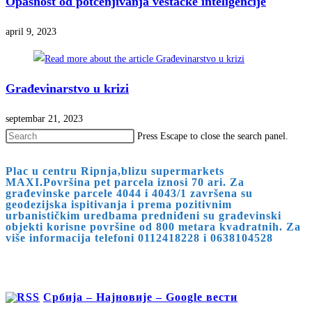
Opasnost od potcenjivanja veštačke inteligencije
april 9, 2023
Građevinarstvo u krizi
septembar 21, 2023
Press Escape to close the search panel.
Plac u centru Ripnja,blizu supermarkets
MAXI.Površina pet parcela iznosi 70 ari. Za
građevinske parcele 4044 i 4043/1 završena su
geodezijska ispitivanja i prema pozitivnim
urbanističkim uredbama predniđeni su građevinski
objekti korisne površine od 800 metara kvadratnih. Za
više informacija telefoni 0112418228 i 0638104528
Србија – Најновије – Google вести