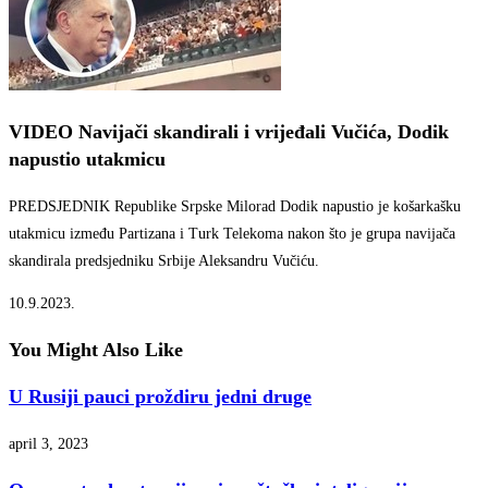
VIDEO
Navijači skandirali i vrijeđali Vučića, Dodik
napustio utakmicu
PREDSJEDNIK Republike Srpske Milorad Dodik napustio je košarkašku
utakmicu između Partizana i Turk Telekoma nakon što je grupa navijača
skandirala predsjedniku Srbije Aleksandru Vučiću.
10.9.2023.
You Might Also Like
U Rusiji pauci proždiru jedni druge
april 3, 2023