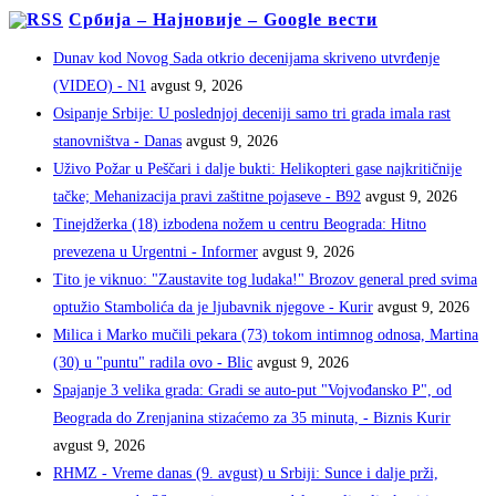
Србија – Најновије – Google вести
Dunav kod Novog Sada otkrio decenijama skriveno utvrđenje
(VIDEO) - N1
avgust 9, 2026
Osipanje Srbije: U poslednjoj deceniji samo tri grada imala rast
stanovništva - Danas
avgust 9, 2026
Uživo Požar u Peščari i dalje bukti: Helikopteri gase najkritičnije
tačke; Mehanizacija pravi zaštitne pojaseve - B92
avgust 9, 2026
Tinejdžerka (18) izbodena nožem u centru Beograda: Hitno
prevezena u Urgentni - Informer
avgust 9, 2026
Tito je viknuo: "Zaustavite tog ludaka!" Brozov general pred svima
optužio Stambolića da je ljubavnik njegove - Kurir
avgust 9, 2026
Milica i Marko mučili pekara (73) tokom intimnog odnosa, Martina
(30) u "puntu" radila ovo - Blic
avgust 9, 2026
Spajanje 3 velika grada: Gradi se auto-put "Vojvođansko P", od
Beograda do Zrenjanina stizaćemo za 35 minuta, - Biznis Kurir
avgust 9, 2026
RHMZ - Vreme danas (9. avgust) u Srbiji: Sunce i dalje prži,