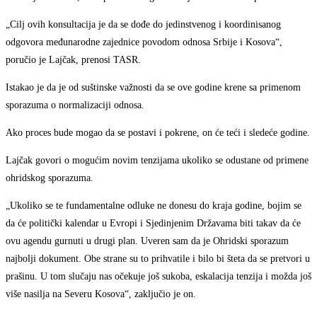
„Cilj ovih konsultacija je da se dođe do jedinstvenog i koordinisanog
odgovora međunarodne zajednice povodom odnosa Srbije i Kosova“,
poručio je Lajčak, prenosi TASR.
Istakao je da je od suštinske važnosti da se ove godine krene sa primenom
sporazuma o normalizaciji odnosa.
Ako proces bude mogao da se postavi i pokrene, on će teći i sledeće godine.
Lajčak govori o mogućim novim tenzijama ukoliko se odustane od primene
ohridskog sporazuma.
„Ukoliko se te fundamentalne odluke ne donesu do kraja godine, bojim se
da će politički kalendar u Evropi i Sjedinjenim Državama biti takav da će
ovu agendu gurnuti u drugi plan. Uveren sam da je Ohridski sporazum
najbolji dokument. Obe strane su to prihvatile i bilo bi šteta da se pretvori u
prašinu. U tom slučaju nas očekuje još sukoba, eskalacija tenzija i možda još
više nasilja na Severu Kosova“, zaključio je on.