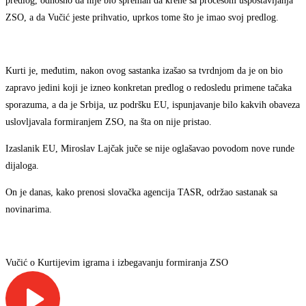
predlog, odnosno da nije bio spreman da krene sa procesom uspostavljanja
ZSO, a da Vučić jeste prihvatio, uprkos tome što je imao svoj predlog.
Kurti je, međutim, nakon ovog sastanka izašao sa tvrdnjom da je on bio
zapravo jedini koji je izneo konkretan predlog o redosledu primene tačaka
sporazuma, a da je Srbija, uz podršku EU, ispunjavanje bilo kakvih obaveza
uslovljavala formiranjem ZSO, na šta on nije pristao.
Izaslanik EU, Miroslav Lajčak juče se nije oglašavao povodom nove runde
dijaloga.
On je danas, kako prenosi slovačka agencija TASR, održao sastanak sa
novinarima.
Vučić o Kurtijevim igrama i izbegavanju formiranja ZSO