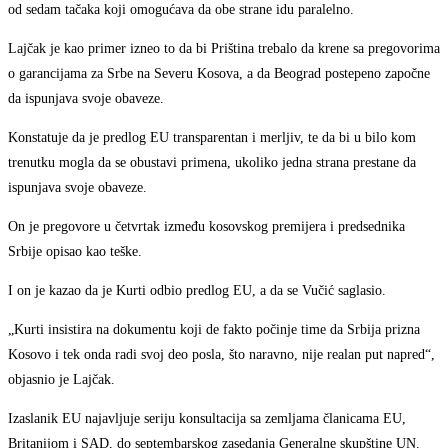
od sedam tačaka koji omogućava da obe strane idu paralelno.
Lajčak je kao primer izneo to da bi Priština trebalo da krene sa pregovorima
o garancijama za Srbe na Severu Kosova, a da Beograd postepeno započne
da ispunjava svoje obaveze.
Konstatuje da je predlog EU transparentan i merljiv, te da bi u bilo kom
trenutku mogla da se obustavi primena, ukoliko jedna strana prestane da
ispunjava svoje obaveze.
On je pregovore u četvrtak između kosovskog premijera i predsednika
Srbije opisao kao teške.
I on je kazao da je Kurti odbio predlog EU, a da se Vučić saglasio.
„Kurti insistira na dokumentu koji de fakto počinje time da Srbija prizna
Kosovo i tek onda radi svoj deo posla, što naravno, nije realan put napred“,
objasnio je Lajčak.
Izaslanik EU najavljuje seriju konsultacija sa zemljama članicama EU,
Britanijom i SAD, do septembarskog zasedanja Generalne skupštine UN.