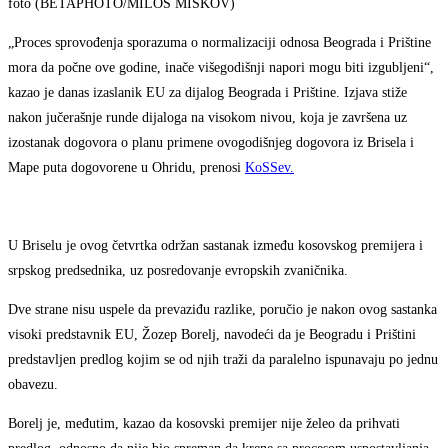
foto (BETAPHOTO/MILOŠ MIŠKOV)
„Proces sprovođenja sporazuma o normalizaciji odnosa Beograda i Prištine
mora da počne ove godine, inače višegodišnji napori mogu biti izgubljeni“,
kazao je danas izaslanik EU za dijalog Beograda i Prištine. Izjava stiže
nakon jučerašnje runde dijaloga na visokom nivou, koja je završena uz
izostanak dogovora o planu primene ovogodišnjeg dogovora iz Brisela i
Mape puta dogovorene u Ohridu, prenosi
KoSSev.
U Briselu je ovog četvrtka održan sastanak između kosovskog premijera i
srpskog predsednika, uz posredovanje evropskih zvaničnika.
Dve strane nisu uspele da prevaziđu razlike, poručio je nakon ovog sastanka
visoki predstavnik EU, Žozep Borelj, navodeći da je Beogradu i Prištini
predstavljen predlog kojim se od njih traži da paralelno ispunavaju po jednu
obavezu.
Borelj je, međutim, kazao da kosovski premijer nije želeo da prihvati