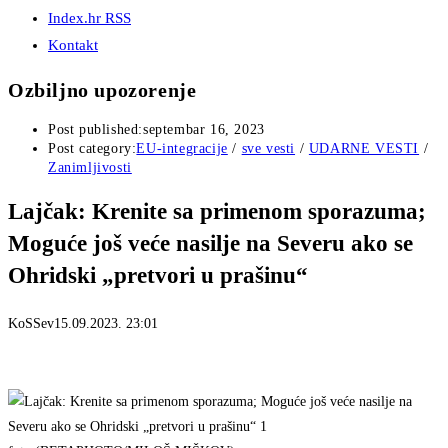
Index.hr RSS
Kontakt
Ozbiljno upozorenje
Post published:
septembar 16, 2023
Post category:
EU-integracije
/
sve vesti
/
UDARNE VESTI
/
Zanimljivosti
Lajčak: Krenite sa primenom sporazuma;
Moguće još veće nasilje na Severu ako se
Ohridski „pretvori u prašinu“
KoSSev
15.09.2023.
23:01