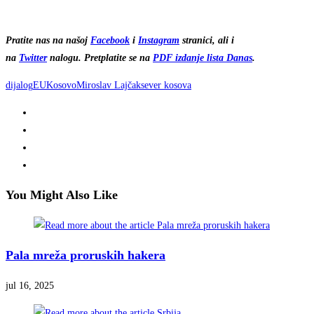
Pratite nas na našoj
Facebook
i
Instagram
stranici, ali i
na
Twitter
nalogu. Pretplatite se na
PDF izdanje lista Danas
.
dijalog
EU
Kosovo
Miroslav Lajčak
sever kosova
You Might Also Like
Pala mreža proruskih hakera
jul 16, 2025