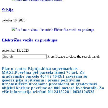
Srbija
oktobar 18, 2023
Električna vozila su preskupa
septembar 15, 2023
Press Escape to close the search panel.
Plac u centru Ripnja,blizu supermarkets
MAXI.Površina pet parcela iznosi 70 ari. Za
građevinske parcele 4044 i 4043/1 završena su
geodezijska ispitivanja i prema pozitivnim
urbanističkim uredbama predniđeni su građevinski
objekti korisne površine od 800 metara kvadratnih. Za
više informacija telefoni 0112418228 i 0638104528