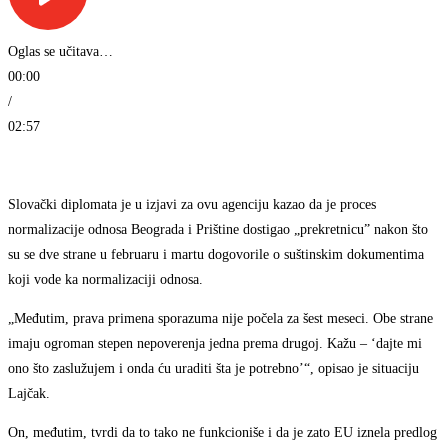
Oglas se učitava…
00:00
/
02:57
Slovački diplomata je u izjavi za ovu agenciju kazao da je proces
normalizacije odnosa Beograda i Prištine dostigao „prekretnicu” nakon što
su se dve strane u februaru i martu dogovorile o suštinskim dokumentima
koji vode ka normalizaciji odnosa.
„Međutim, prava primena sporazuma nije počela za šest meseci. Obe strane
imaju ogroman stepen nepoverenja jedna prema drugoj. Kažu – ‘dajte mi
ono što zaslužujem i onda ću uraditi šta je potrebno’“, opisao je situaciju
Lajčak.
On, međutim, tvrdi da to tako ne funkcioniše i da je zato EU iznela predlog