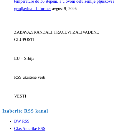
temperature do 36 stepeni, a u ovom delu zemlje pljuskovi i
grmljavina - Informer
avgust 9, 2026
ZABAVA,SKANDALI,TRAČEVI,ZALIVAĐENE
GLUPOSTI …
EU – Srbija
RSS ukrštene vesti
VESTI
Izaberite RSS kanal
DW RSS
Glas Amerike RSS