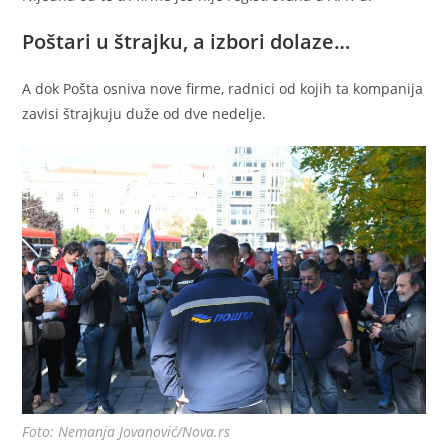
Poštari u štrajku, a izbori dolaze…
A dok Pošta osniva nove firme, radnici od kojih ta kompanija
zavisi štrajkuju duže od dve nedelje.
Foto: Nemanja Jovanović/Nova.rs