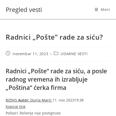
Skip
Pregled vesti
to
Meni
content
Radnici „Pošte“ rade za siću?
Post
Post
novembar 11, 2023
UDARNE VESTI
published:
category:
Radnici „Pošte“ rade za siću, a posle
radnog vremena ih izrabljuje
„Poština“ ćerka firma
BIZNIS
Autor:
Dunja Marić
11. nov 202319:38
Kopiraj link
Poštari: Rešenje nije postignuto