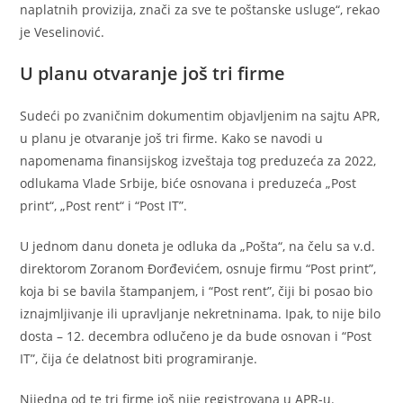
naplatnih provizija, znači za sve te poštanske usluge“, rekao
je Veselinović.
U planu otvaranje još tri firme
Sudeći po zvaničnim dokumentim objavljenim na sajtu APR,
u planu je otvaranje još tri firme. Kako se navodi u
napomenama finansijskog izveštaja tog preduzeća za 2022,
odlukama Vlade Srbije, biće osnovana i preduzeća „Post
print“, „Post rent“ i “Post IT”.
U jednom danu doneta je odluka da „Pošta“, na čelu sa v.d.
direktorom Zoranom Đorđevićem, osnuje firmu “Post print”,
koja bi se bavila štampanjem, i “Post rent”, čiji bi posao bio
iznajmljivanje ili upravljanje nekretninama. Ipak, to nije bilo
dosta – 12. decembra odlučeno je da bude osnovan i “Post
IT”, čija će delatnost biti programiranje.
Nijedna od te tri firme još nije registrovana u APR-u.