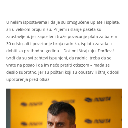
U nekim ispostavama i dalje su omogućene uplate i isplate,
ali u velikom broju nisu. Prijemi i slanje paketa su
zaustavljeni, jer zaposleni traže povećanje plata za barem
30 odsto, ali i povećanje broja radnika, isplatu zarada iz
dobiti za prethodnu godinu… Dok oni štrajkuju, Đorđević
tvrdi da su svi zahtevi ispunjeni, da radnici treba da se
vrate na posao i da im neće pretiti otkazom – mada se
desilo suprotno, jer su poštari koji su obustavili štrajk dobili
upozorenja pred otkaz.