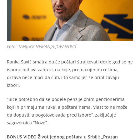
Foto: TANJUG/ NEMANJA JOVANOVIĆ
Ranka Savić smatra da će
poštari
štrajkovati dokle god se ne
ispune njihovi zahtevi, na koje, prema njenim rečima,
država neće moći da ćuti, i to samo jer se približavaju
izbori.
“Biće potrebno da se podele penzije onim penzionerima
koji ih primaju ‘na ruke’, a poštara nema. Vlast to ne može
da dopusti, a pogotovo sada pred izbore”, zaključuje
sagovornica “Nove”.
BONUS VIDEO Život jednog poštara u Srbiji: „Prazan