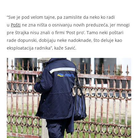
“Sve je pod velom tajne, pa zamislite da neko ko radi
u
Pošti
ne zna ništa o osnivanju novih preduzeća, jer mnogi
pre štrajka nisu znali o firmi ‘Post pro’. Tamo neki poštari
rade dopunski, dobijaju neke nadoknade, što deluje kao
eksploatacija radnika”, kaže Savić.