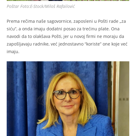
Poštar Foto:E-Stock/Miloš Rafailović
Prema rečima naše sagovornice, zaposleni u Pošti rade „za
siću“, a onda imaju dodatni posao za trećinu plate. Ona
navodi da to olakšava Pošti, jer u novoj firmi ne moraju da
zapošljavaju radnike, već jednostavno “koriste” one koje već
imaju.