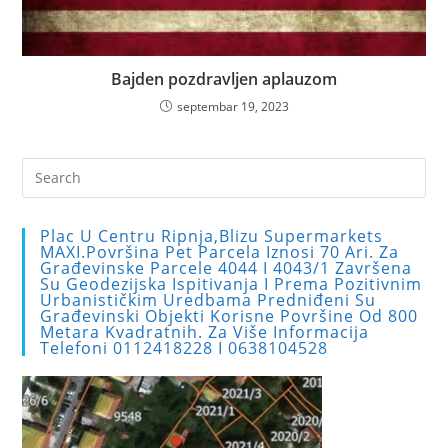
Bajden pozdravljen aplauzom
septembar 19, 2023
Pre
Es
to
Plac U Centru Ripnja,blizu Supermarkets
clo
MAXI.Površina Pet Parcela Iznosi 70 Ari. Za
Građevinske Parcele 4044 I 4043/1 Završena
the
Su Geodezijska Ispitivanja I Prema Pozitivnim
sea
Urbanističkim Uredbama Predniđeni Su
Građevinski Objekti Korisne Površine Od 800
pan
Metara Kvadratnih. Za Više Informacija
Telefoni 0112418228 I 0638104528