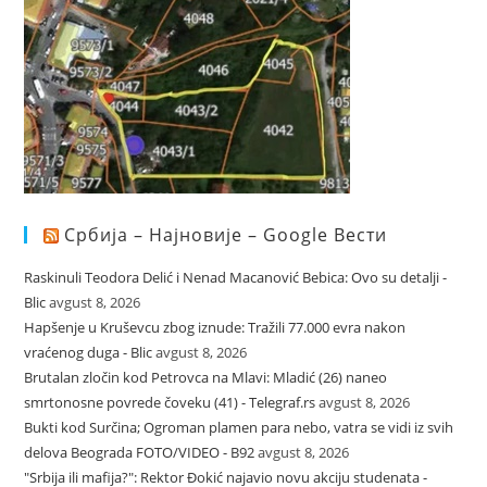
Србија – Најновије – Google Вести
Raskinuli Teodora Delić i Nenad Macanović Bebica: Ovo su detalji -
Blic
avgust 8, 2026
Hapšenje u Kruševcu zbog iznude: Tražili 77.000 evra nakon
vraćenog duga - Blic
avgust 8, 2026
Brutalan zločin kod Petrovca na Mlavi: Mladić (26) naneo
smrtonosne povrede čoveku (41) - Telegraf.rs
avgust 8, 2026
Bukti kod Surčina; Ogroman plamen para nebo, vatra se vidi iz svih
delova Beograda FOTO/VIDEO - B92
avgust 8, 2026
"Srbija ili mafija?": Rektor Đokić najavio novu akciju studenata -