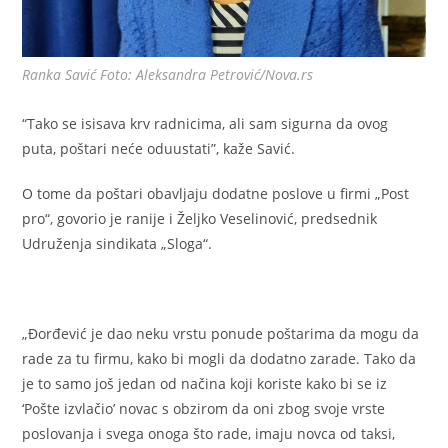
Ranka Savić Foto: Aleksandra Petrović/Nova.rs
“Tako se isisava krv radnicima, ali sam sigurna da ovog
puta, poštari neće oduustati”, kaže Savić.
O tome da poštari obavljaju dodatne poslove u firmi „Post
pro“, govorio je ranije i Željko Veselinović, predsednik
Udruženja sindikata „Sloga“.
„Đorđević je dao neku vrstu ponude poštarima da mogu da
rade za tu firmu, kako bi mogli da dodatno zarade. Tako da
je to samo još jedan od načina koji koriste kako bi se iz
‘Pošte izvlačio’ novac s obzirom da oni zbog svoje vrste
poslovanja i svega onoga što rade, imaju novca od taksi,