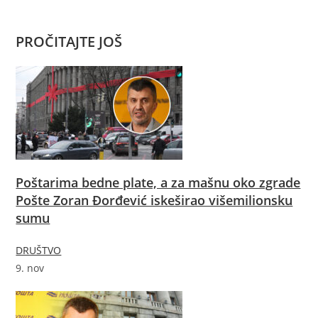
PROČITAJTE JOŠ
Poštarima bedne plate, a za mašnu oko zgrade
Pošte Zoran Đorđević iskeširao višemilionsku
sumu
DRUŠTVO
9. nov