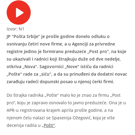
Izvor: N1
JP “Pošta Srbije” je prošle godine donelo odluku o
osnivanju četiri nove firme, a u Agenciji za privredne
registre jedino je formirano preduzeće „Post pro“, na koje
su ukazivali i radnici koji štrajkuju duže od dve nedelje,
otkriva „Nova“. Sagovornici „Nove“ ističu da radnici
„Pošte“ rade za „siću“, a da su prinuđeni da dodatni novac
zarađuju radeći dopunski posao u njenoj ćerki firmi.
Do štrajka radnika „Pošte“ malo ko je znao za firmu „Post
pro“, koju je zapravo osnovalo to javno preduzeće. Ona je u
APR-u registrovana krajem aprila prošle godine, a na
njenom čelu nalazi se Spasenija Ožegović, koja je više
decenija radila u
„Pošti“
.