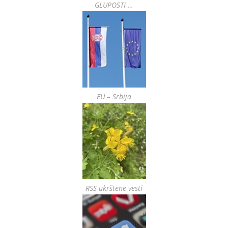
GLUPOSTI …
EU – Srbija
RSS ukrštene vesti