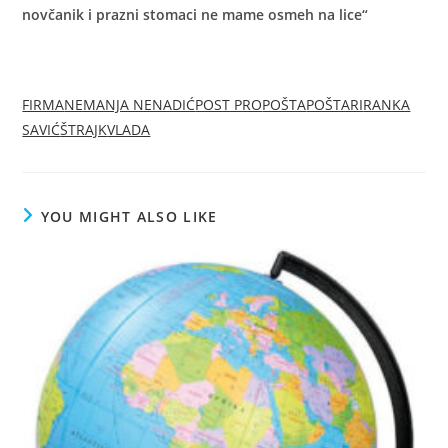
novčanik i prazni stomaci ne mame osmeh na lice“
FIRMA
NEMANJA NENADIĆ
POST PRO
POŠTA
POŠTARI
RANKA
SAVIĆ
ŠTRAJK
VLADA
YOU MIGHT ALSO LIKE