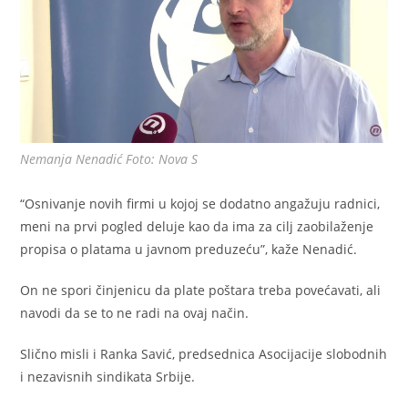
Nemanja Nenadić Foto: Nova S
“Osnivanje novih firmi u kojoj se dodatno angažuju radnici,
meni na prvi pogled deluje kao da ima za cilj zaobilaženje
propisa o platama u javnom preduzeću”, kaže Nenadić.
On ne spori činjenicu da plate poštara treba povećavati, ali
navodi da se to ne radi na ovaj način.
Slično misli i Ranka Savić, predsednica Asocijacije slobodnih
i nezavisnih sindikata Srbije.