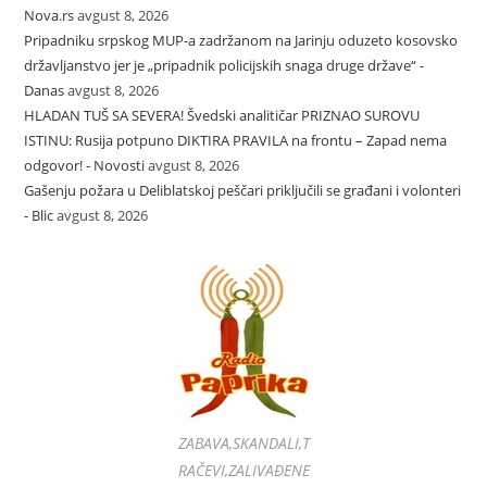
Nova.rs
avgust 8, 2026
Pripadniku srpskog MUP-a zadržanom na Jarinju oduzeto kosovsko
državljanstvo jer je „pripadnik policijskih snaga druge države“ -
Danas
avgust 8, 2026
HLADAN TUŠ SA SEVERA! Švedski analitičar PRIZNAO SUROVU
ISTINU: Rusija potpuno DIKTIRA PRAVILA na frontu – Zapad nema
odgovor! - Novosti
avgust 8, 2026
Gašenju požara u Deliblatskoj peščari priključili se građani i volonteri
- Blic
avgust 8, 2026
ZABAVA,SKANDALI,T
RAČEVI,ZALIVAĐENE