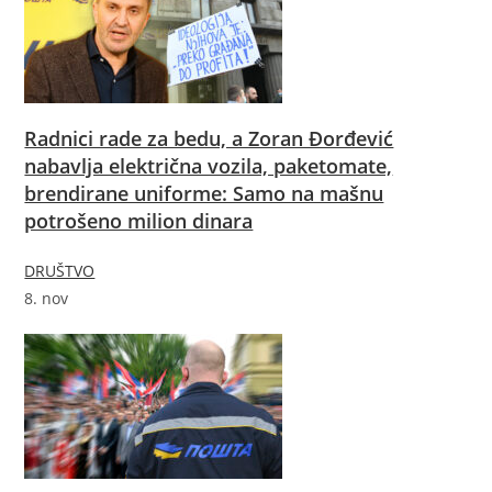
Radnici rade za bedu, a Zoran Đorđević
nabavlja električna vozila, paketomate,
brendirane uniforme: Samo na mašnu
potrošeno milion dinara
DRUŠTVO
8. nov