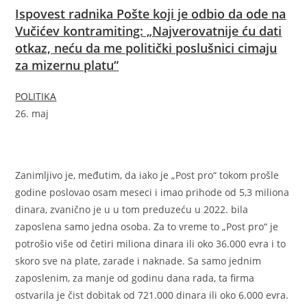
Ispovest radnika Pošte koji je odbio da ode na
Vučićev kontramiting: „Najverovatnije ću dati
otkaz, neću da me politički poslušnici cimaju
za mizernu platu“
POLITIKA
26. maj
Zanimljivo je, međutim, da iako je „Post pro“ tokom prošle
godine poslovao osam meseci i imao prihode od 5,3 miliona
dinara, zvanično je u u tom preduzeću u 2022. bila
zaposlena samo jedna osoba. Za to vreme to „Post pro“ je
potrošio više od četiri miliona dinara ili oko 36.000 evra i to
skoro sve na plate, zarade i naknade. Sa samo jednim
zaposlenim, za manje od godinu dana rada, ta firma
ostvarila je čist dobitak od 721.000 dinara ili oko 6.000 evra.