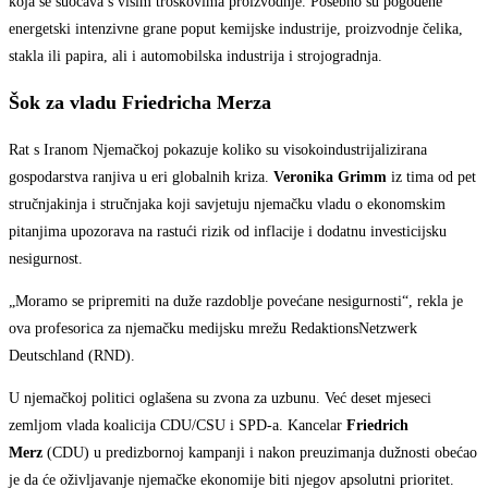
koja se suočava s višim troškovima proizvodnje. Posebno su pogođene
energetski intenzivne grane poput kemijske industrije, proizvodnje čelika,
stakla ili papira, ali i automobilska industrija i strojogradnja.
Šok za vladu Friedricha Merza
Rat s Iranom Njemačkoj pokazuje koliko su visokoindustrijalizirana
gospodarstva ranjiva u eri globalnih kriza.
Veronika Grimm
iz tima od pet
stručnjakinja i stručnjaka koji savjetuju njemačku vladu o ekonomskim
pitanjima upozorava na rastući rizik od inflacije i dodatnu investicijsku
nesigurnost.
„Moramo se pripremiti na duže razdoblje povećane nesigurnosti“, rekla je
ova profesorica za njemačku medijsku mrežu RedaktionsNetzwerk
Deutschland (RND).
U njemačkoj politici oglašena su zvona za uzbunu. Već deset mjeseci
zemljom vlada koalicija CDU/CSU i SPD-a. Kancelar
Friedrich
Merz
(CDU) u predizbornoj kampanji i nakon preuzimanja dužnosti obećao
je da će oživljavanje njemačke ekonomije biti njegov apsolutni prioritet.