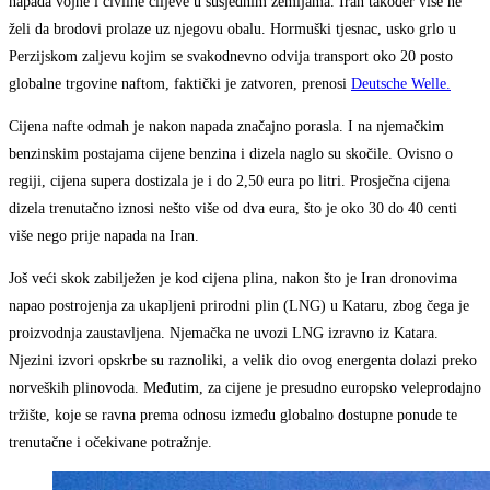
napada vojne i civilne ciljeve u susjednim zemljama. Iran također više ne
želi da brodovi prolaze uz njegovu obalu. Hormuški tjesnac, usko grlo u
Perzijskom zaljevu kojim se svakodnevno odvija transport oko 20 posto
globalne trgovine naftom, faktički je zatvoren, prenosi
Deutsche Welle.
Cijena nafte odmah je nakon napada značajno porasla. I na njemačkim
benzinskim postajama cijene benzina i dizela naglo su skočile. Ovisno o
regiji, cijena supera dostizala je i do 2,50 eura po litri. Prosječna cijena
dizela trenutačno iznosi nešto više od dva eura, što je oko 30 do 40 centi
više nego prije napada na Iran.
Još veći skok zabilježen je kod cijena plina, nakon što je Iran dronovima
napao postrojenja za ukapljeni prirodni plin (LNG) u Kataru, zbog čega je
proizvodnja zaustavljena. Njemačka ne uvozi LNG izravno iz Katara.
Njezini izvori opskrbe su raznoliki, a velik dio ovog energenta dolazi preko
norveških plinovoda. Međutim, za cijene je presudno europsko veleprodajno
tržište, koje se ravna prema odnosu između globalno dostupne ponude te
trenutačne i očekivane potražnje.