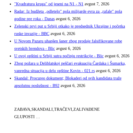
"Kvadratura kruga" od jeseni na N1 - N1
avgust 7, 2026
Radar: Iz budžeta „odletelo“ pola milijarde evra za „rafale“ pola
godine pre roka - Danas
avgust 6, 2026
Zelenski prvi put u Srbiji otkako je predsednik Ukrajine i početka
ruske invazije - BBC
avgust 6, 2026
U Novom Pazaru uhapšen šaner zbog prodaje falsifikovane robe
svetskih brendova - Blic
avgust 6, 2026
U ovoj opštini u Srbiji sutra počinju restrikcije - Blic
avgust 6, 2026
Zbog požara u Deliblatskoj peščari evakuacija Čardaka i Šumarka,
vanredna situacija u delu opštine Kovin - 021.rs
avgust 6, 2026
Skandal: Procureo dokument; Blokaderi od svih kandidata traže
apsolutnu poslušnost - B92
avgust 6, 2026
ZABAVA,SKANDALI,TRAČEVI,ZALIVAĐENE
GLUPOSTI …