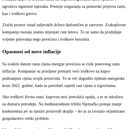
ugrožava sigurnost isporuka. Premije osiguranja za pomorski prijevoz rastu,
kao i troškovi goriva.
Zračni prostor iznad zaljevskih država djelomično je zatvoren. Zrakoplovne
kompanije moraju znatno mijenjati rute letova. To ne samo da produljuje
vrijeme putovanja nego povećava i troškove kerozina.
Opasnost od nove inflacije
Sa svakim danom rasta cijena energije povećava se rizik ponovnog rasta
inflacije. Kompanije su prisiljene prenijeti veće troškove na kupce
podizanjem cijena svojih proizvoda. To se već dogodilo tijekom energetske
krize 2022. godine, kada su potrošači osjetili rast cijena u trgovinama.
Ako troškovi života rastu, kupovna moć potrošača opada, a to se odražava
na domaću potrošnju. Na međunarodnom tržištu Njemačka postaje manje
konkurentna jer su njezini proizvodi skuplji – što je za izvozno orijentirano
gospodarstvo veliki problem.