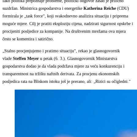
Iako politika prepoznaje probleme, politički odgovor zasad je prilično
suzdržan. Ministrica gospodarstva i energetike
Katherina Reiche
(CDU)
formirala je „task force“, koji svakodnevno analizira situaciju i priprema
moguće mjere. Cilj je pratiti eksploziju cijena, nadzirati sigurnost opskrbe i
procijeniti posljedice za kompanije. Na društvenim mrežama ova mjera
često se komentira i satirično.
„Stalno procjenjujemo i pratimo situaciju“, rekao je glasnogovornik
vlade
Steffen Meyer
u petak (6. 3.). Glasnogovornik Ministarstva
gospodarstva dodao je da vlada podržava mjere za veću konkurenciju i
transparentnost na tržištu naftnih derivata. Za procjenu ekonomskih
posljedica rata na Bliskom istoku još je prerano, ali: „Rizici su očigledni.“