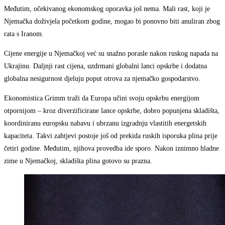
Međutim, očekivanog ekonomskog oporavka još nema. Mali rast, koji je
Njemačka doživjela početkom godine, mogao bi ponovno biti anuliran zbog
rata s Iranom.
Cijene energije u Njemačkoj već su snažno porasle nakon ruskog napada na
Ukrajinu. Daljnji rast cijena, uzdrmani globalni lanci opskrbe i dodatna
globalna nesigurnost djeluju poput otrova za njemačko gospodarstvo.
Ekonomistica Grimm traži da Europa učini svoju opskrbu energijom
otpornijom – kroz diverzificirane lance opskrbe, dobro popunjena skladišta,
koordiniranu europsku nabavu i ubrzanu izgradnju vlastitih energetskih
kapaciteta. Takvi zahtjevi postoje još od prekida ruskih isporuka plina prije
četiri godine. Međutim, njihova provedba ide sporo. Nakon iznimno hladne
zime u Njemačkoj, skladišta plina gotovo su prazna.