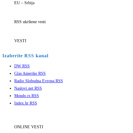
EU – Srbija
RSS ukrštene vesti
VESTI
Izaberite RSS kanal
DW RSS
Glas Amerike RSS
Radio Slobodna Evropa RSS
Naslovi.net RSS
Mondo.rs RSS
Index.hr RSS
ONLINE VESTI