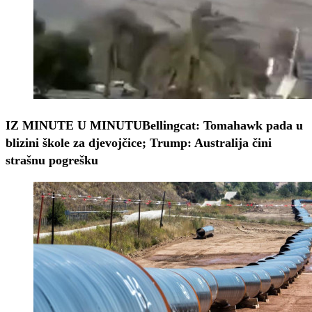
IZ MINUTE U MINUTU
Bellingcat: Tomahawk pada u
blizini škole za djevojčice; Trump: Australija čini
strašnu pogrešku