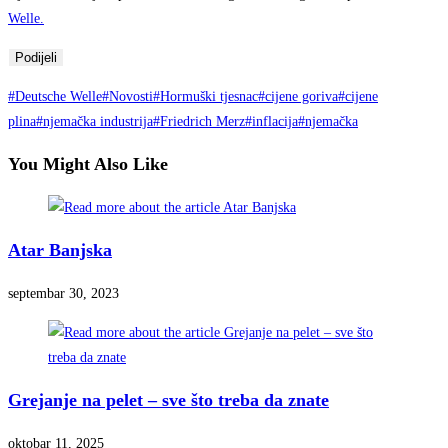
Welle.
Podijeli
#Deutsche Welle
#Novosti
#Hormuški tjesnac
#cijene goriva
#cijene
plina
#njemačka industrija
#Friedrich Merz
#inflacija
#njemačka
You Might Also Like
Atar Banjska
septembar 30, 2023
Grejanje na pelet – sve što treba da znate
oktobar 11, 2025