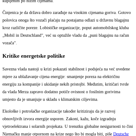
kupljenim po nižim cijenama.
Činjenica je da država dobro zarađuje na visokim cijenama goriva. Gotovo
polovica onoga što vozači plaćaju na postajama odlazi u državnu blagajnu
kroz različite poreze. Lobističke organizacije, poput automobilskog kluba
„Mobil in Deutschland“, već su optužile vladu da „puni blagajnu na račun
vozača“.
Kritike energetske politike
Savezna vlada nastoji u krizi pokazati stabilnost i podsjeća na već uvedene
mjere za ublažavanje cijena energije: smanjenje poreza na električnu
energiju za kompanije i ukidanje nekih pristojbi. Međutim, kritičari tvrde
da vlada Merza zapravo dodatno potiče ovisnost o fosilnim gorivima
umjesto da je smanjuje u skladu s klimatskim ciljevima.
Ekološke i potrošačke organizacije također kritiziraju da je razvoj
obnovljivih izvora energije usporen. Zakoni, kažu, koče izgradnju
vjetroelektrana i solarnih projekata. U trenutku globalne nesigurnosti to čini
Njemačku manje otpornom na krize nego što bi mogla biti, piše
Deutsche