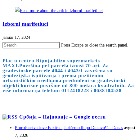
Izborni marifetluci
januar 17, 2024
Press Escape to close the search panel.
Plac u centru Ripnja,blizu supermarkets
MAXI.Površina pet parcela iznosi 70 ari. Za
građevinske parcele 4044 i 4043/1 završena su
geodezijska ispitivanja i prema pozitivnim
urbanističkim uredbama predniđeni su građevinski
objekti korisne površine od 800 metara kvadratnih. Za
više informacija telefoni 0112418228 i 0638104528
Србија – Најновије – Google вести
Proročanstva Jove Bakića: „Jurićemo ih po Dunavu!“ - Danas
avgust
7, 2026