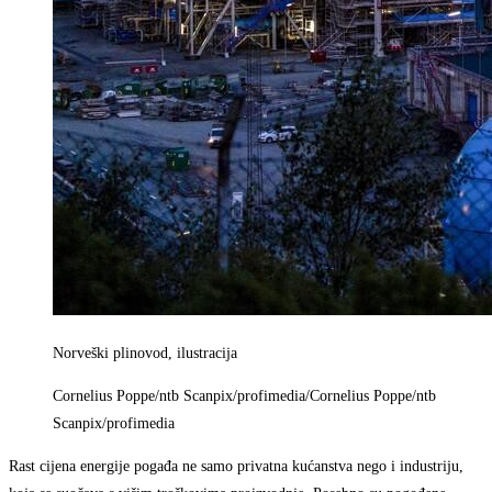
Norveški plinovod, ilustracija
Cornelius Poppe/ntb Scanpix/profimedia/Cornelius Poppe/ntb
Scanpix/profimedia
Rast cijena energije pogađa ne samo privatna kućanstva nego i industriju,