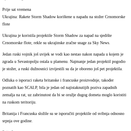
Prije sat vremena
Ukrajina: Rakete Storm Shadow korištene u napadu na stožer Crnomorske
flote
Ukrajina je koristila projektile Storm Shadow za napad na sjedište
Crnomorske flote, rekle su ukrajinske zračne snage za Sky News.
Jedan ruski vojnik još uvijek se vodi kao nestao nakon napada u kojem je
zgrada u Sevastopolju ostala u plamenu. Najmanje jedan projektil pogodio
je stožer, a ruski dužnosnici izvijestili su da je oboreno još pet projektila.
Odluka o isporuci raketa britanske i francuske proizvodnje, također
poznatih kao SCALP, bila je jedan od najistaknutijih poziva zapadnih
zemalja na rat, uz zabrinutost da bi se oružje dugog dometa moglo koristiti
na ruskom teritoriju.
Britanija i Francuska složile su se isporučiti projektile od svibnja odnosno
srpnja ove godine.