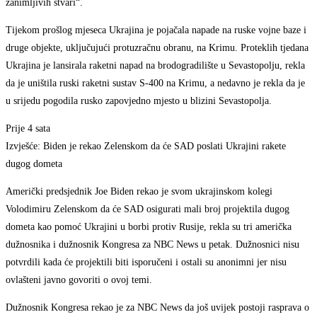
zanimljivih stvari“.
Tijekom prošlog mjeseca Ukrajina je pojačala napade na ruske vojne baze i
druge objekte, uključujući protuzračnu obranu, na Krimu. Proteklih tjedana
Ukrajina je lansirala raketni napad na brodogradilište u Sevastopolju, rekla
da je uništila ruski raketni sustav S-400 na Krimu, a nedavno je rekla da je
u srijedu pogodila rusko zapovjedno mjesto u blizini Sevastopolja.
Prije 4 sata
Izvješće: Biden je rekao Zelenskom da će SAD poslati Ukrajini rakete
dugog dometa
Američki predsjednik Joe Biden rekao je svom ukrajinskom kolegi
Volodimiru Zelenskom da će SAD osigurati mali broj projektila dugog
dometa kao pomoć Ukrajini u borbi protiv Rusije, rekla su tri američka
dužnosnika i dužnosnik Kongresa za NBC News u petak. Dužnosnici nisu
potvrdili kada će projektili biti isporučeni i ostali su anonimni jer nisu
ovlašteni javno govoriti o ovoj temi.
Dužnosnik Kongresa rekao je za NBC News da još uvijek postoji rasprava o