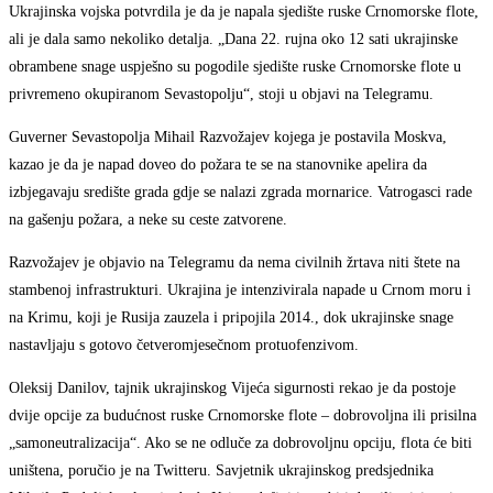
Ukrajinska vojska potvrdila je da je napala sjedište ruske Crnomorske flote,
ali je dala samo nekoliko detalja. „Dana 22. rujna oko 12 sati ukrajinske
obrambene snage uspješno su pogodile sjedište ruske Crnomorske flote u
privremeno okupiranom Sevastopolju“, stoji u objavi na Telegramu.
Guverner Sevastopolja Mihail Razvožajev kojega je postavila Moskva,
kazao je da je napad doveo do požara te se na stanovnike apelira da
izbjegavaju središte grada gdje se nalazi zgrada mornarice. Vatrogasci rade
na gašenju požara, a neke su ceste zatvorene.
Razvožajev je objavio na Telegramu da nema civilnih žrtava niti štete na
stambenoj infrastrukturi. Ukrajina je intenzivirala napade u Crnom moru i
na Krimu, koji je Rusija zauzela i pripojila 2014., dok ukrajinske snage
nastavljaju s gotovo četveromjesečnom protuofenzivom.
Oleksij Danilov, tajnik ukrajinskog Vijeća sigurnosti rekao je da postoje
dvije opcije za budućnost ruske Crnomorske flote – dobrovoljna ili prisilna
„samoneutralizacija“. Ako se ne odluče za dobrovoljnu opciju, flota će biti
uništena, poručio je na Twitteru. Savjetnik ukrajinskog predsjednika