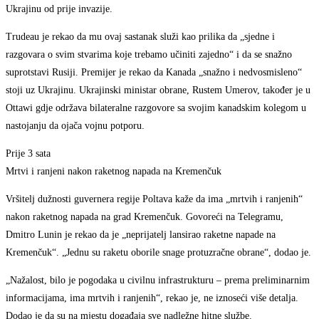
Ukrajinu od prije invazije.
Trudeau je rekao da mu ovaj sastanak služi kao prilika da „sjedne i
razgovara o svim stvarima koje trebamo učiniti zajedno“ i da se snažno
suprotstavi Rusiji. Premijer je rekao da Kanada „snažno i nedvosmisleno“
stoji uz Ukrajinu. Ukrajinski ministar obrane, Rustem Umerov, također je u
Ottawi gdje održava bilateralne razgovore sa svojim kanadskim kolegom u
nastojanju da ojača vojnu potporu.
Prije 3 sata
Mrtvi i ranjeni nakon raketnog napada na Kremenčuk
Vršitelj dužnosti guvernera regije Poltava kaže da ima „mrtvih i ranjenih“
nakon raketnog napada na grad Kremenčuk. Govoreći na Telegramu,
Dmitro Lunin je rekao da je „neprijatelj lansirao raketne napade na
Kremenčuk“. „Jednu su raketu oborile snage protuzračne obrane“, dodao je.
„Nažalost, bilo je pogodaka u civilnu infrastrukturu – prema preliminarnim
informacijama, ima mrtvih i ranjenih“, rekao je, ne iznoseći više detalja.
Dodao je da su na mjestu događaja sve nadležne hitne službe.