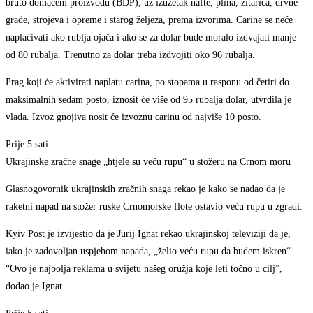
bruto domaćem proizvodu (BDP), uz izuzetak nafte, plina, žitarica, drvne
građe, strojeva i opreme i starog željeza, prema izvorima. Carine se neće
naplaćivati ​​ako rublja ojača i ako se za dolar bude moralo izdvajati manje
od 80 rubalja. Trenutno za dolar treba izdvojiti oko 96 rubalja.
Prag koji će aktivirati naplatu carina, po stopama u rasponu od četiri do
maksimalnih sedam posto, iznosit će više od 95 rubalja dolar, utvrdila je
vlada. Izvoz gnojiva nosit će izvoznu carinu od najviše 10 posto.
Prije 5 sati
Ukrajinske zračne snage „htjele su veću rupu“ u stožeru na Crnom moru
Glasnogovornik ukrajinskih zračnih snaga rekao je kako se nadao da je
raketni napad na stožer ruske Crnomorske flote ostavio veću rupu u zgradi.
Kyiv Post je izvijestio da je Jurij Ignat rekao ukrajinskoj televiziji da je,
iako je zadovoljan uspjehom napada, „želio veću rupu da budem iskren“.
“Ovo je najbolja reklama u svijetu našeg oružja koje leti točno u cilj”,
dodao je Ignat.