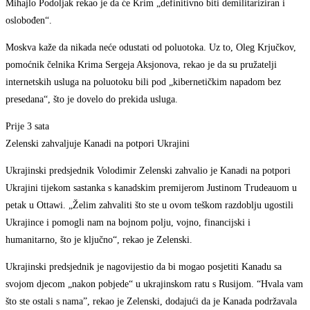
Mihajlo Podoljak rekao je da će Krim „definitivno biti demilitariziran i
oslobođen“.
Moskva kaže da nikada neće odustati od poluotoka. Uz to, Oleg Krjučkov,
pomoćnik čelnika Krima Sergeja Aksjonova, rekao je da su pružatelji
internetskih usluga na poluotoku bili pod „kibernetičkim napadom bez
presedana“, što je dovelo do prekida usluga.
Prije 3 sata
Zelenski zahvaljuje Kanadi na potpori Ukrajini
Ukrajinski predsjednik Volodimir Zelenski zahvalio je Kanadi na potpori
Ukrajini tijekom sastanka s kanadskim premijerom Justinom Trudeauom u
petak u Ottawi. „Želim zahvaliti što ste u ovom teškom razdoblju ugostili
Ukrajince i pomogli nam na bojnom polju, vojno, financijski i
humanitarno, što je ključno“, rekao je Zelenski.
Ukrajinski predsjednik je nagovijestio da bi mogao posjetiti Kanadu sa
svojom djecom „nakon pobjede“ u ukrajinskom ratu s Rusijom. “Hvala vam
što ste ostali s nama”, rekao je Zelenski, dodajući da je Kanada podržavala