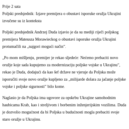
Prije 2 sata
Poljski predsjednik: Izjave premijera o obustavi isporuke oružja Ukrajini
izvučene su iz konteksta
Poljski predsjednik Andrzej Duda izjavio je da su mediji riječi poljskog
premijera Mateusza Morawieckog o obustavi isporuke oružja Ukrajini
protumačili na „najgori mogući način“.
„Po mom mišljenju, premijer je rekao sljedeće: Nećemo prebaciti novo
oružje koje sada kupujemo za modernizaciju poljske vojske u Ukrajinu“,
rekao je Duda, dodajući da kao šef države ne vjeruje da Poljska može
isporučiti svoje novo oružje kupljeno za „milijarde dolara za jačanje poljske
vojske i poljske sigurnosti“ bilo kome.
Naglasio je da Poljska ima ugovore za opskrbu Ukrajine samohodnim
haubicama Krab, kao i streljivom i borbenim inženjerijskim vozilima. Duda
je dozvolio mogućnost da bi Poljska u budućnosti mogla prebaciti svoje
staro oružje u Ukrajinu.