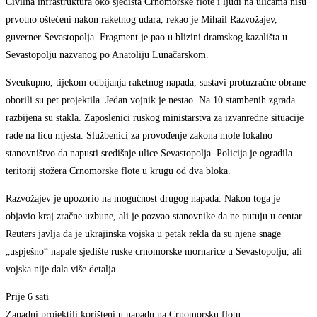
Civilna infrastruktura oko sjedišta Crnomorske flote i ljudi na ulicama nisu
prvotno oštećeni nakon raketnog udara, rekao je Mihail Razvožajev,
guverner Sevastopolja. Fragment je pao u blizini dramskog kazališta u
Sevastopolju nazvanog po Anatoliju Lunačarskom.
Sveukupno, tijekom odbijanja raketnog napada, sustavi protuzračne obrane
oborili su pet projektila. Jedan vojnik je nestao. Na 10 stambenih zgrada
razbijena su stakla. Zaposlenici ruskog ministarstva za izvanredne situacije
rade na licu mjesta. Službenici za provođenje zakona mole lokalno
stanovništvo da napusti središnje ulice Sevastopolja. Policija je ogradila
teritorij stožera Crnomorske flote u krugu od dva bloka.
Razvožajev je upozorio na mogućnost drugog napada. Nakon toga je
objavio kraj zračne uzbune, ali je pozvao stanovnike da ne putuju u centar.
Reuters javlja da je ukrajinska vojska u petak rekla da su njene snage
„uspješno“ napale sjedište ruske crnomorske mornarice u Sevastopolju, ali
vojska nije dala više detalja.
Prije 6 sati
Zapadni projektili korišteni u napadu na Crnomorsku flotu