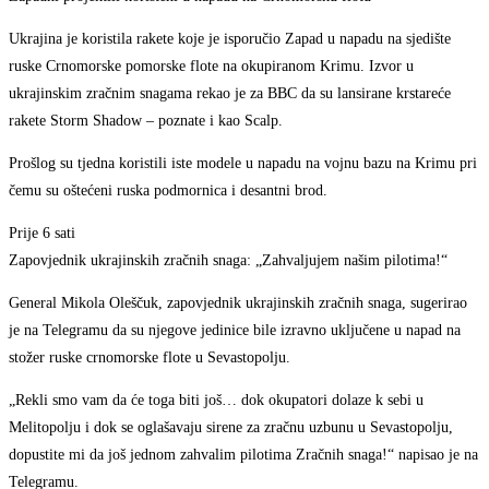
Ukrajina je koristila rakete koje je isporučio Zapad u napadu na sjedište
ruske Crnomorske pomorske flote na okupiranom Krimu. Izvor u
ukrajinskim zračnim snagama rekao je za BBC da su lansirane krstareće
rakete Storm Shadow – poznate i kao Scalp.
Prošlog su tjedna koristili iste modele u napadu na vojnu bazu na Krimu pri
čemu su oštećeni ruska podmornica i desantni brod.
Prije 6 sati
Zapovjednik ukrajinskih zračnih snaga: „Zahvaljujem našim pilotima!“
General Mikola Oleščuk, zapovjednik ukrajinskih zračnih snaga, sugerirao
je na Telegramu da su njegove jedinice bile izravno uključene u napad na
stožer ruske crnomorske flote u Sevastopolju.
„Rekli smo vam da će toga biti još… dok okupatori dolaze k sebi u
Melitopolju i dok se oglašavaju sirene za zračnu uzbunu u Sevastopolju,
dopustite mi da još jednom zahvalim pilotima Zračnih snaga!“ napisao je na
Telegramu.