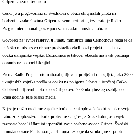
Gripen na svom teritoriju
Češka je u pregovorima sa Švedskom o obuci ukrajinskih pilota na
borbenim zrakoplovima Gripen na svom teritoriju, izvijestio je Radio
Prague International, pozivajući se na češku ministricu obrane.
Govoreći na javnoj raspravi u Pragu, ministrica Jana Cernochova rekla je da
je češko ministarstvo obrane predstavilo vladi novi projekt mandata za
obuku ukrajinske vojske. Dužnosnica je također obećala nastavak pružanja
obrambene pomoći Ukrajini.
Prema Radio Prague Internationalu, tijekom proljeća i ranog ljeta, oko 2000
ukrajinskih vojnika prošlo je obuku na poligonu Libava u istočnoj Češkoj.
Odobreni cilj zemlje bio je obučiti gotovo 4000 ukrajinskog osoblja do
kraja godine, piše praški medij.
Kijev je tražio moderne zapadne borbene zrakoplove kako bi pojačao svoje
ratno zrakoplovstvo u borbi protiv ruske agresije. Stockholm još uvijek
razmatra hoće li Ukrajini isporučiti svoje borbene avione Gripen. Švedski
ministar obrane Pal Jonson je 14. rujna rekao je da su ukrajinski piloti