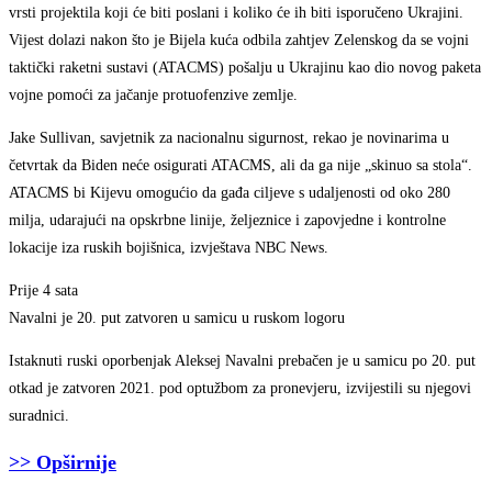
vrsti projektila koji će biti poslani i koliko će ih biti isporučeno Ukrajini.
Vijest dolazi nakon što je Bijela kuća odbila zahtjev Zelenskog da se vojni
taktički raketni sustavi (ATACMS) pošalju u Ukrajinu kao dio novog paketa
vojne pomoći za jačanje protuofenzive zemlje.
Jake Sullivan, savjetnik za nacionalnu sigurnost, rekao je novinarima u
četvrtak da Biden neće osigurati ATACMS, ali da ga nije „skinuo sa stola“.
ATACMS bi Kijevu omogućio da gađa ciljeve s udaljenosti od oko 280
milja, udarajući na opskrbne linije, željeznice i zapovjedne i kontrolne
lokacije iza ruskih bojišnica, izvještava NBC News.
Prije 4 sata
Navalni je 20. put zatvoren u samicu u ruskom logoru
Istaknuti ruski oporbenjak Aleksej Navalni prebačen je u samicu po 20. put
otkad je zatvoren 2021. pod optužbom za pronevjeru, izvijestili su njegovi
suradnici.
>> Opširnije