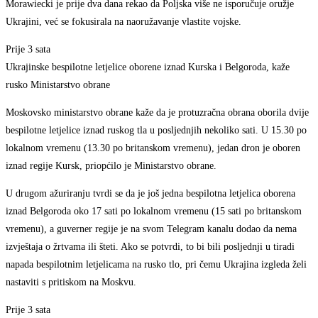
Morawiecki je prije dva dana rekao da Poljska više ne isporučuje oružje
Ukrajini, već se fokusirala na naoružavanje vlastite vojske.
Prije 3 sata
Ukrajinske bespilotne letjelice oborene iznad Kurska i Belgoroda, kaže
rusko Ministarstvo obrane
Moskovsko ministarstvo obrane kaže da je protuzračna obrana oborila dvije
bespilotne letjelice iznad ruskog tla u posljednjih nekoliko sati. U 15.30 po
lokalnom vremenu (13.30 po britanskom vremenu), jedan dron je oboren
iznad regije Kursk, priopćilo je Ministarstvo obrane.
U drugom ažuriranju tvrdi se da je još jedna bespilotna letjelica oborena
iznad Belgoroda oko 17 sati po lokalnom vremenu (15 sati po britanskom
vremenu), a guverner regije je na svom Telegram kanalu dodao da nema
izvještaja o žrtvama ili šteti. Ako se potvrdi, to bi bili posljednji u tiradi
napada bespilotnim letjelicama na rusko tlo, pri čemu Ukrajina izgleda želi
nastaviti s pritiskom na Moskvu.
Prije 3 sata