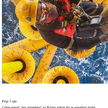
Prije 5 sati
Cyber-napad „bez presedana“ na Krimu nakon što je napadnut stožer