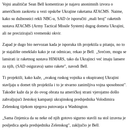
Vojni analitičar Sean Bell komentirao je najavu anonimnih izvora o
američkom zaokretu u vezi opskrbe Ukrajine raketama ATACMS. Naime,
kako su dužnosnici rekli NBC-u, SAD će isporučiti „mali broj“ raketnih
sustava ATACMS (Army Tactical Missile System) dugog dometa Ukrajini,
ali ne precizirajući vremenski okvir.
Zapad je dugo bio nervozan kada je isporuka tih projektila u pitanju, no to
je stajalište omekšalo kako je rat odmicao, rekao je Bell. „Srećom, mogu se
lansirati iz raketnog sustava HIMARS, tako da Ukrajinci već imaju lansere
za njih, (SAD osigurava) samo rakete“, navodi Bell.
Ti projektili, kako kaže, „svakog ruskog vojnika u okupiranoj Ukrajini
stavljaju u domet tih projektila i to je stvarno zanimljiva vojna sposobnost“.
Također kaže da je do ovog obrata na američkoj strani vjerojatno došlo
zahvaljujući žestokoj kampanji ukrajinskog predsjednika Volodimira
Zelenskog tijekom njegova putovanja u Washington.
„Sama činjenica da su neke od njih gotovo sigurno stavili na stol izravna je
posljedica apela predsjednika Zelenskog“, zaključio je Bell.