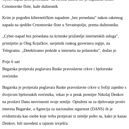
Crnomorske flote, kaže dužnosnik
Krim je pogođen kibernetičkim napadom „bez presedana“ nakon raketnog
napada na sjedište Crnomorske flote u Sevastopolju, prema dužnosniku.
„Cyber-napad bez presedana na krimske pružatelje internetskih usluga“,
primijetio je Oleg Krjučkov, savjetnik ruskog guvernera regije, na
Telegramu. „Detektiramo prekide u internetu na poluotoku“, dodao je.
Prije 6 sati
Bugarska protjerala poglavara Ruske pravoslavne crkve i bjeloruske
svećenike
Bugarska je protjerala poglavara Ruske pravoslavne crkve u Sofiji zajedno s
dvojicom bjeloruskih svećenika, rekao je u petak premijer Nikolaj Denkov
na proslavi Dana neovisnosti svoje zemlje. Optuženi su za djelovanje protiv
interesa Bugarske, a Agencija za nacionalnu sigurnost (DANS) ih je
evidentirala kao osobe koje treba protjerati iz zemlje pošto su, kako je kazao
Denkov, bili navedeni u tajnom izvješću.