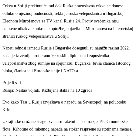
Crkva u Sofiji prekinut će rad dok Ruska pravoslavna crkva ne donese
odluku o njezinoj budućnosti, rekla je ruska veleposlanica u Bugarskoj
Eleonora Mitrofanova za TV kanal Rusija 24. Protiv svećenika nisu
iznesene nikakve konkretne optužbe, objavila je Mitrofanova na internetskoj
stranici ruskog veleposlanstva u Sofiji.
Napeti odnosi između Rusije i Bugarske dosegnuli su najnižu razinu 2022.
kada je iz zemlje protjerano 70 ruskih diplomata i zaposlenika
veleposlanstva zbog sumnje na špijunažu. Bugarska, bivša članica Istočnog
bloka, članica je i Europske unije i NATO-a.
Prije 6 sati
Rusija: Nestao vojnik. Razbijena stakla na 10 zgrada
Evo kako Tass u Rusiji izvještava o napadu na Sevastopolj na poluotoku
Krimu.
Ukrajinske oružane snage izvele su raketni napad na sjedište Crnomorske
flote. Krhotine od raketnog napada na stožer raspršene su stotinama metara.