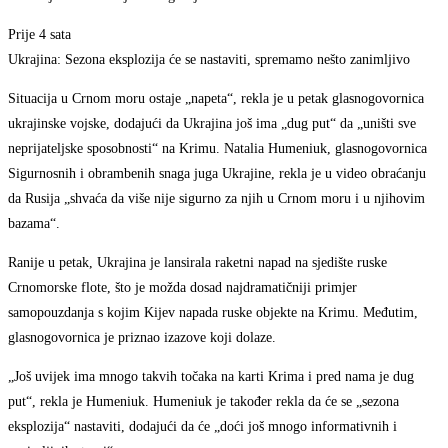
Prije 4 sata
Ukrajina: Sezona eksplozija će se nastaviti, spremamo nešto zanimljivo
Situacija u Crnom moru ostaje „napeta“, rekla je u petak glasnogovornica
ukrajinske vojske, dodajući da Ukrajina još ima „dug put“ da „uništi sve
neprijateljske sposobnosti“ na Krimu. Natalia Humeniuk, glasnogovornica
Sigurnosnih i obrambenih snaga juga Ukrajine, rekla je u video obraćanju
da Rusija „shvaća da više nije sigurno za njih u Crnom moru i u njihovim
bazama“.
Ranije u petak, Ukrajina je lansirala raketni napad na sjedište ruske
Crnomorske flote, što je možda dosad najdramatičniji primjer
samopouzdanja s kojim Kijev napada ruske objekte na Krimu. Međutim,
glasnogovornica je priznao izazove koji dolaze.
„Još uvijek ima mnogo takvih točaka na karti Krima i pred nama je dug
put“, rekla je Humeniuk. Humeniuk je također rekla da će se „sezona
eksplozija“ nastaviti, dodajući da će „doći još mnogo informativnih i