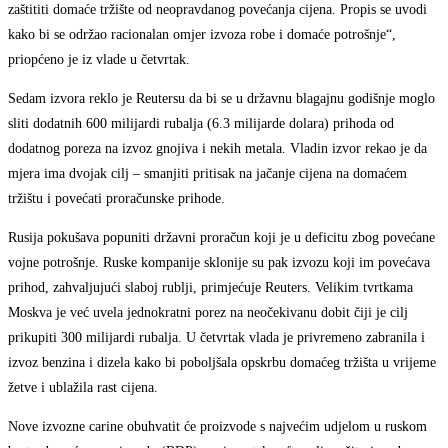
zaštititi domaće tržište od neopravdanog povećanja cijena. Propis se uvodi
kako bi se održao racionalan omjer izvoza robe i domaće potrošnje“,
priopćeno je iz vlade u četvrtak.
Sedam izvora reklo je Reutersu da bi se u državnu blagajnu godišnje moglo
sliti dodatnih 600 milijardi rubalja (6.3 milijarde dolara) prihoda od
dodatnog poreza na izvoz gnojiva i nekih metala. Vladin izvor rekao je da
mjera ima dvojak cilj – smanjiti pritisak na jačanje cijena na domaćem
tržištu i povećati proračunske prihode.
Rusija pokušava popuniti državni proračun koji je u deficitu zbog povećane
vojne potrošnje. Ruske kompanije sklonije su pak izvozu koji im povećava
prihod, zahvaljujući slaboj rublji, primjećuje Reuters. Velikim tvrtkama
Moskva je već uvela jednokratni porez na neočekivanu dobit čiji je cilj
prikupiti 300 milijardi rubalja. U četvrtak vlada je privremeno zabranila i
izvoz benzina i dizela kako bi poboljšala opskrbu domaćeg tržišta u vrijeme
žetve i ublažila rast cijena.
Nove izvozne carine obuhvatit će proizvode s najvećim udjelom u ruskom