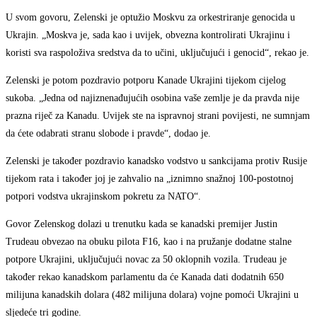
U svom govoru, Zelenski je optužio Moskvu za orkestriranje genocida u
Ukrajin. „Moskva je, sada kao i uvijek, obvezna kontrolirati Ukrajinu i
koristi sva raspoloživa sredstva da to učini, uključujući i genocid“, rekao je.
Zelenski je potom pozdravio potporu Kanade Ukrajini tijekom cijelog
sukoba. „Jedna od najiznenađujućih osobina vaše zemlje je da pravda nije
prazna riječ za Kanadu. Uvijek ste na ispravnoj strani povijesti, ne sumnjam
da ćete odabrati stranu slobode i pravde“, dodao je.
Zelenski je također pozdravio kanadsko vodstvo u sankcijama protiv Rusije
tijekom rata i također joj je zahvalio na „iznimno snažnoj 100-postotnoj
potpori vodstva ukrajinskom pokretu za NATO“.
Govor Zelenskog dolazi u trenutku kada se kanadski premijer Justin
Trudeau obvezao na obuku pilota F16, kao i na pružanje dodatne stalne
potpore Ukrajini, uključujući novac za 50 oklopnih vozila. Trudeau je
također rekao kanadskom parlamentu da će Kanada dati dodatnih 650
milijuna kanadskih dolara (482 milijuna dolara) vojne pomoći Ukrajini u
sljedeće tri godine.