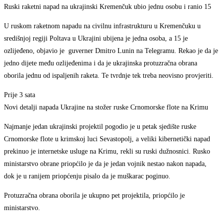
Ruski raketni napad na ukrajinski Kremenčuk ubio jednu osobu i ranio 15
U ruskom raketnom napadu na civilnu infrastrukturu u Kremenčuku u
središnjoj regiji Poltava u Ukrajini ubijena je jedna osoba, a 15 je
ozlijeđeno, objavio je guverner Dmitro Lunin na Telegramu. Rekao je da je
jedno dijete među ozlijeđenima i da je ukrajinska protuzračna obrana
oborila jednu od ispaljenih raketa. Te tvrdnje tek treba neovisno provjeriti.
Prije 3 sata
Novi detalji napada Ukrajine na stožer ruske Crnomorske flote na Krimu
Najmanje jedan ukrajinski projektil pogodio je u petak sjedište ruske
Crnomorske flote u krimskoj luci Sevastopolj, a veliki kibernetički napad
prekinuo je internetske usluge na Krimu, rekli su ruski dužnosnici. Rusko
ministarstvo obrane priopćilo je da je jedan vojnik nestao nakon napada,
dok je u ranijem priopćenju pisalo da je muškarac poginuo.
Protuzračna obrana oborila je ukupno pet projektila, priopćilo je
ministarstvo.