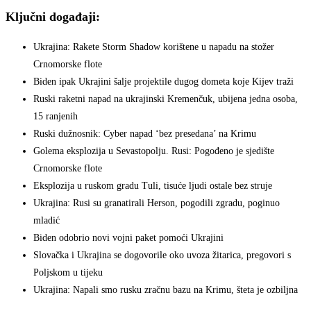
Ključni događaji:
Ukrajina: Rakete Storm Shadow korištene u napadu na stožer
Crnomorske flote
Biden ipak Ukrajini šalje projektile dugog dometa koje Kijev traži
Ruski raketni napad na ukrajinski Kremenčuk, ubijena jedna osoba,
15 ranjenih
Ruski dužnosnik: Cyber napad ‘bez presedana’ na Krimu
Golema eksplozija u Sevastopolju. Rusi: Pogođeno je sjedište
Crnomorske flote
Eksplozija u ruskom gradu Tuli, tisuće ljudi ostale bez struje
Ukrajina: Rusi su granatirali Herson, pogodili zgradu, poginuo
mladić
Biden odobrio novi vojni paket pomoći Ukrajini
Slovačka i Ukrajina se dogovorile oko uvoza žitarica, pregovori s
Poljskom u tijeku
Ukrajina: Napali smo rusku zračnu bazu na Krimu, šteta je ozbiljna