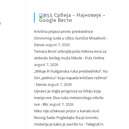
Србија – Најновије –
Google Вести
e
Krivična prijava protiv predsednice
Osnovnog suda u Užicu Sunčice Misailović -
Danas
avgust 7, 2026
Tamara Đurić izdvojila pola miliona evra za
slobodu bivšeg muža Nikole - Puls Online
avgust 7, 2026
„Miluje ih huliganska ruka predsednika“: Ko
čini „jedinicu“ koja napada kritičare režima?
- Danas
avgust 7, 2026
Upravo je stigla prognoza za Srbiju koja
menja sve: Dva naša meteorologa otkrila
sve - Blic
avgust 7, 2026
Niko nije očekivao prizor u kanalu kod
Novog Sada: Pogledajte šta je izronilo,
misterija je kako je završio tu - Telegraf.rs