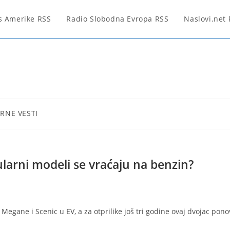
s Amerike RSS
Radio Slobodna Evropa RSS
Naslovi.net
RNE VESTI
larni modeli se vraćaju na benzin?
o Megane i Scenic u EV, a za otprilike još tri godine ovaj dvojac pono