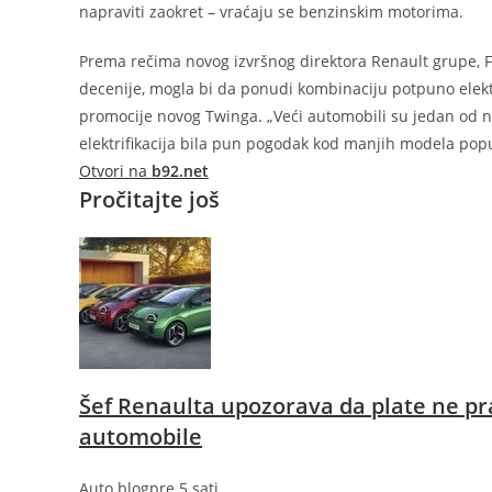
napraviti zaokret – vraćaju se benzinskim motorima.
Prema rečima novog izvršnog direktora Renault grupe, F
decenije, mogla bi da ponudi kombinaciju potpuno elektr
promocije novog Twinga. „Veći automobili su jedan od naš
elektrifikacija bila pun pogodak kod manjih modela pop
Otvori na
b92.net
Pročitajte još
Šef Renaulta upozorava da plate ne pr
automobile
Auto blog
pre 5 sati