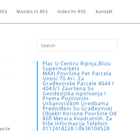
 RSS
Mondo.rs RSS
Index.hr RSS
Kontakt
Press
Escape
to
Plac U Centru Ripnja,blizu
close
Supermarkets
MAXI.Površina Pet Parcela
the
Iznosi 70 Ari. Za
search
Građevinske Parcele 4044 I
4043/1 Završena Su
panel.
Geodezijska Ispitivanja I
Prema Pozitivnim
Urbanističkim Uredbama
Predniđeni Su Građevinski
Objekti Korisne Površine Od
800 Metara Kvadratnih. Za
Više Informacija Telefoni
0112418228 I 0638104528
vo će