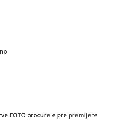
čno
prve FOTO procurele pre premijere