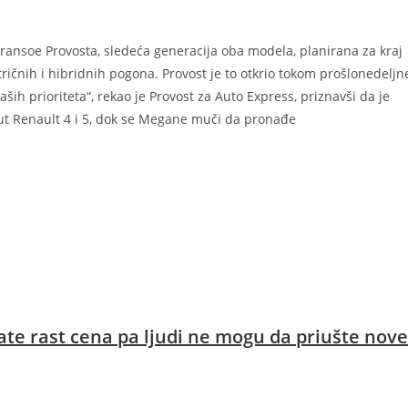
ransoe Provosta, sledeća generacija oba modela, planirana za kraj
ičnih i hibridnih pogona. Provost je to otkrio tokom prošlonedeljn
ih prioriteta“, rekao je Provost za Auto Express, priznavši da je
ut Renault 4 i 5, dok se Megane muči da pronađe
ate rast cena pa ljudi ne mogu da priušte nove