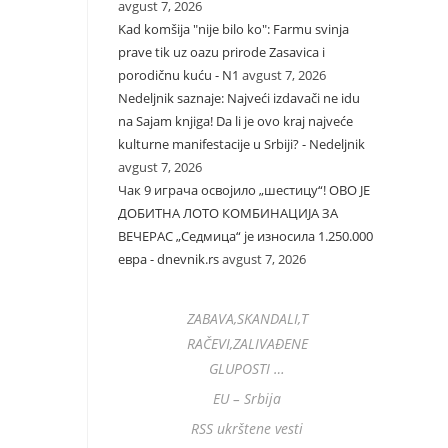
avgust 7, 2026
Kad komšija "nije bilo ko": Farmu svinja
prave tik uz oazu prirode Zasavica i
porodičnu kuću - N1
avgust 7, 2026
Nedeljnik saznaje: Najveći izdavači ne idu
na Sajam knjiga! Da li je ovo kraj najveće
kulturne manifestacije u Srbiji? - Nedeljnik
avgust 7, 2026
Чак 9 играча освојило „шестицу“! ОВО ЈЕ
ДОБИТНА ЛОТО КОМБИНАЦИЈА ЗА
ВЕЧЕРАС „Седмица“ је износила 1.250.000
евра - dnevnik.rs
avgust 7, 2026
ZABAVA,SKANDALI,T
RAČEVI,ZALIVAĐENE
GLUPOSTI …
EU – Srbija
RSS ukrštene vesti