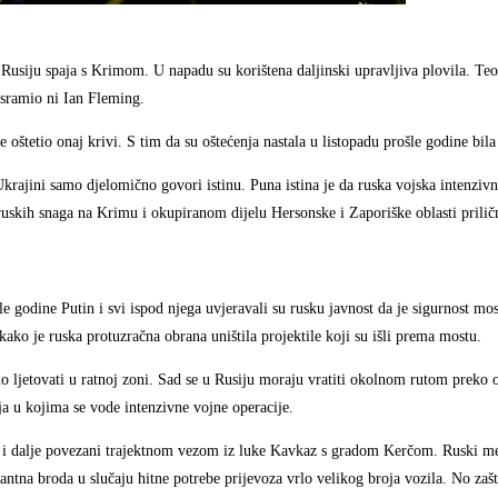
 Rusiju spaja s Krimom. U napadu su korištena daljinski upravljiva plovila. Teor
osramio ni Ian Fleming.
 oštetio onaj krivi. S tim da su oštećenja nastala u listopadu prošle godine bil
krajini samo djelomično govori istinu. Puna istina je da ruska vojska intenzivno
skih snaga na Krimu i okupiranom dijelu Hersonske i Zaporiške oblasti priličn
 godine Putin i svi ispod njega uvjeravali su rusku javnost da je sigurnost mo
 kako je ruska protuzračna obrana uništila projektile koji su išli prema mostu.
no ljetovati u ratnoj zoni. Sad se u Rusiju moraju vratiti okolnom rutom preko
 u kojima se vode intenzivne vojne operacije.
im i dalje povezani trajektnom vezom iz luke Kavkaz s gradom Kerčom. Ruski me
antna broda u slučaju hitne potrebe prijevoza vrlo velikog broja vozila. No zašto