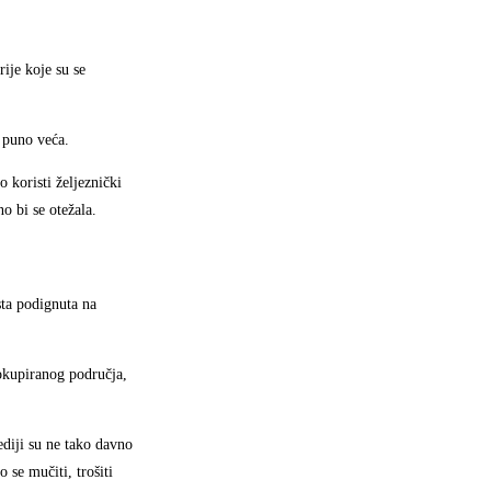
ije koje su se
a puno veća.
 koristi željeznički
o bi se otežala.
sta podignuta na
 okupiranog područja,
diji su ne tako davno
 se mučiti, trošiti