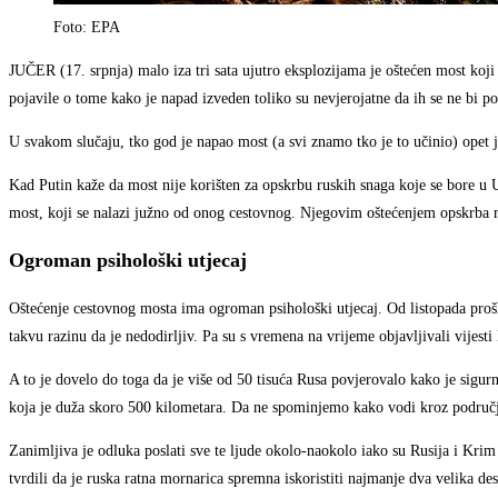
Foto: EPA
JUČER (17. srpnja) malo iza tri sata ujutro eksplozijama je oštećen most koji
pojavile o tome kako je napad izveden toliko su nevjerojatne da ih se ne bi p
U svakom slučaju, tko god je napao most (a svi znamo tko je to učinio) opet je
Kad Putin kaže da most nije korišten za opskrbu ruskih snaga koje se bore u U
most, koji se nalazi južno od onog cestovnog. Njegovim oštećenjem opskrba ru
Ogroman psihološki utjecaj
Oštećenje cestovnog mosta ima ogroman psihološki utjecaj. Od listopada prošle
takvu razinu da je nedodirljiv. Pa su s vremena na vrijeme objavljivali vijesti
A to je dovelo do toga da je više od 50 tisuća Rusa povjerovalo kako je sigur
koja je duža skoro 500 kilometara. Da ne spominjemo kako vodi kroz područja
Zanimljiva je odluka poslati sve te ljude okolo-naokolo iako su Rusija i Kr
tvrdili da je ruska ratna mornarica spremna iskoristiti najmanje dva velika des