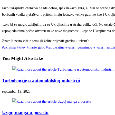
Iako ukrajinska ofenziva ne ide dobro, ipak nekako gura, a Rusi se brane akti
borbenih vozila pješaštva. I pritom imaju jednako velike gubitke kao i Ukraji
Tako bi se moglo zaključiti da su Ukrajincima u strahu velike oči. No ostaje č
zapovjednicima počeo otvarati neke nove mogućnosti, koje će Ukrajincima dod
Znate li nešto više o temi ili želite prijaviti grešku u tekstu?
#
ukrajina
#
kijev
#
mario galić
#
rat ukrajina
#
valerij gerasimov
#
valerij zaluž
You Might Also Like
Turbolencije u automobilskoj industriji
septembar 19, 2023
Uzgoj manga u porastu