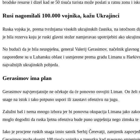
brodske resurse i dizel kad se 50 tisuća turista može poslati u ratnu zonu i iskor
Rusi nagomilali 100.000 vojnika, kažu Ukrajinci
Ruska vojska je, prema tvrdnjama visokih ukrajinskih časnika, na istočnom dij
je bila rezerva koju je ruski glavni stožer namjeravao upotrijebiti ako ukraji
No budući da je bila neuspješna, general Valerij Gerasimov, načelnik glavnog 
raspoređene su u Luhansku oblast i usmjerene prema gradu Limanu u Harkivskoj
najvažnijih ukrajinskih pobjeda.
Gerasimov ima plan
Gerasimov najvjerojatnije ne očekuje da će ponovno osvojiti Liman. On želi n
snage na istok i tako potpuno uspori ili zaustavi ofenzivu na jugu.
Zalužni baš i nema mnogo izbora jer bi ponovna okupacija Limana jako zakompli
moglo dogoditi da ruska ljetna ofenziva bude puno uspješnija nego zimska te 
Iako je procjene ruskih snaga iznio satnik Serhij Čerevatji, zamjenik zapovje
Gerasimov može skupiti 100 tisuća vojnika u trenutku kad masovno smjenjuje 