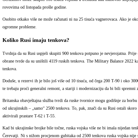
rovovima od listopada prošle godine.
Osobito otkako više ne može računati ni na 25 tisuća vagnerovaca. Ako je oko
ogromne probleme.
Koliko Rusi imaju tenkova?
Tvrdnja da su Rusi uspjeli skupiti 900 tenkova potpuno je nevjerojatna. Prije ć
obrane tvrde da su uništili 4119 ruskih tenkova. The Military Balance 2022 k
tenkova.
Doduše, u rezervi ih je bilo još više od 10 tisuća, od čega 200 T-90 i oko 3000
te trebaju proći generalni remont, a stariji i modernizaciju da bi bili spremni 
Britanska obavještajna služba tvrdi da ruske tvornice mogu godišnje za borbu
od ukrajinskih – „samo“ 2500 tenkova. To, pak, znači da su Rusi ostali skoro 
aktivirali prastare T-62 i T-55.
Kad bi ukrajinske brojke bile točne, ruska vojska više ne bi imala nijedan ten
Čerevatji. Ni s nižom procjenom gubitaka od 2500 tenkova ruska vojska nije 