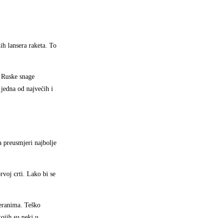
ih lansera raketa. To
. Ruske snage
jedna od najvećih i
a preusmjeri najbolje
rvoj crti. Lako bi se
jeranima. Teško
ojih su neki u