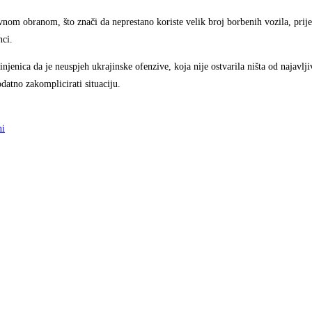
vnom obranom, što znači da neprestano koriste velik broj borbenih vozila, prije
nci.
injenica da je neuspjeh ukrajinske ofenzive, koja nije ostvarila ništa od najavlj
atno zakomplicirati situaciju.
ni