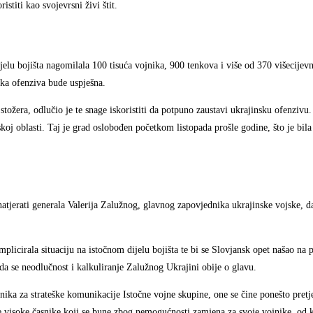
istiti kao svojevrsni živi štit.
elu bojišta nagomilala 100 tisuća vojnika, 900 tenkova i više od 370 višecijevn
nska ofenziva bude uspješna.
stožera, odlučio je te snage iskoristiti da potpuno zaustavi ukrajinsku ofenzivu
 oblasti. Taj je grad oslobođen početkom listopada prošle godine, što je bila 
atjerati generala Valerija Zalužnog, glavnog zapovjednika ukrajinske vojske, d
cirala situaciju na istočnom dijelu bojišta te bi se Slovjansk opet našao na p
da se neodlučnost i kalkuliranje Zalužnog Ukrajini obije o glavu.
dnika za strateške komunikacije Istočne vojne skupine, one se čine ponešto pret
visoke časnike koji se bune zbog nemogućnosti zamjena za svoje vojnike, od k