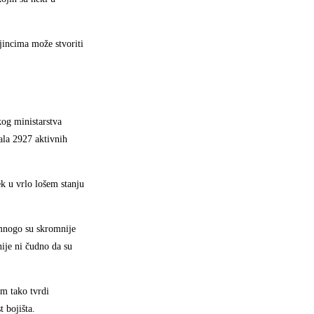
jincima može stvoriti
kog ministarstva
ala 2927 aktivnih
ek u vrlo lošem stanju
 mnogo su skromnije
nije ni čudno da su
em tako tvrdi
 bojišta.