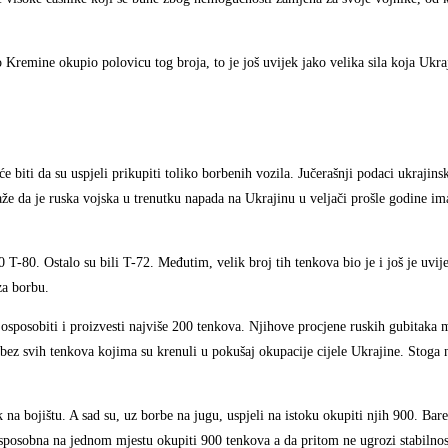
 Kremine okupio polovicu tog broja, to je još uvijek jako velika sila koja Ukra
e biti da su uspjeli prikupiti toliko borbenih vozila. Jučerašnji podaci ukrajins
aže da je ruska vojska u trenutku napada na Ukrajinu u veljači prošle godine im
 T-80. Ostalo su bili T-72. Međutim, velik broj tih tenkova bio je i još je uvij
za borbu.
 osposobiti i proizvesti najviše 200 tenkova. Njihove procjene ruskih gubitaka
bez svih tenkova kojima su krenuli u pokušaj okupacije cijele Ukrajine. Stoga 
k na bojištu. A sad su, uz borbe na jugu, uspjeli na istoku okupiti njih 900. Bar
sposobna na jednom mjestu okupiti 900 tenkova a da pritom ne ugrozi stabilnost