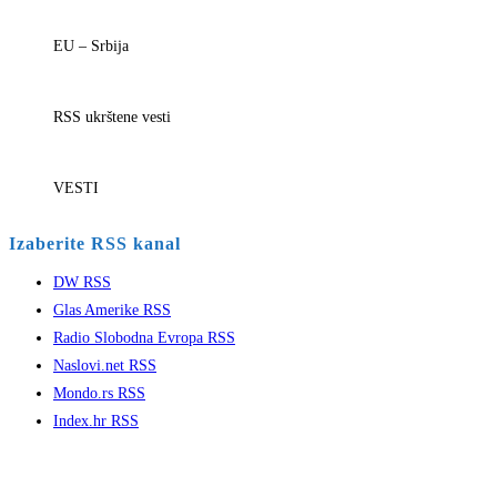
EU – Srbija
RSS ukrštene vesti
VESTI
Izaberite RSS kanal
DW RSS
Glas Amerike RSS
Radio Slobodna Evropa RSS
Naslovi.net RSS
Mondo.rs RSS
Index.hr RSS