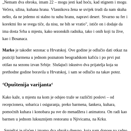
„Nemam dva obroka, imam 22 – mogu jesti kad hoću, kad stignem i mogu.
Večera, užina, kuhana hrana. Vlasnikova žena se uvijek trudi da nam skuha
nešto, da ne jedemo ni stalno tu suhu hranu, napravi desert. Stvarno su fer i
korektni što se svega tiče, da nisu, ne bih se vratio“, ističe on i dodaje da
ima dosta Srba u mjestu, kako sezonskih radnika, tako i onih koji tu žive,
kao i Bosanaca.
Marko
je također sezonac u Hrvatskoj. Ove godine je odlučio dati otkaz na
poziciji barmena u jednom poznatom beogradskom kafiću i po prvi put
otišao na sezonu izvan Srbije. Slušajući iskustvo dva prijatelja koja su
prethodne godine boravila u Hrvatskoj, i sam se odlučio na takav potez.
‘Opuštenija varijanta‘
Kako kaže, u mjestu na kom je odsjeo traže se različiti poslovi – od
recepcionera, sobarica i osiguranja, preko barmena, šankera, kuhara,
pomoćnih kuhara i konobara pa sve do menadžera i animatora. On radi kao
barmen u jednom luksuznijem restoranu u Njivicama, na Krku.
„Smještaj je plaćen i imamo dva obroka dnevno, koja nam donose na radno