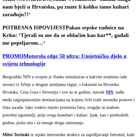
nam bježi u Hrvatsku, pa znate li koliko tamo kuhari
zarađuju?!‘
POTRESNA ISPOVIJEST
Pakao srpske radnice na
Krku: ‘Tjerali su me da se oblačim kao kur**, gađali
me pepeljarom…‘
PROMO
Motorola edge 50 ultra: Umjetničko djelo u
svijetu tehnologije
Beogradski NIN u svojem je članku tematizirao u kakvim uvjetima rade
sezonci iz Srbije u drugim zemljama regije, s fokusom na Hrvatsku.
Hrvatska, Crna Gora i Slovenija i ove su se godine, navodi
NIN
, našle
među najpopularnijim destinacijama na kojima Srbi traže sezonske poslove i
čistu zaradu. Iako vodeće mjesto preuzima Istra, svugdje su mahom
potrebni ugostitelji, prije svega konobari i kuhari. Ipak, kao i prethodnih
godina, posla ima i za mnoge druga zanimanja.
Miloš Turinski
iz srpske internetske strabice za zapošljavanje Infostud, kaže