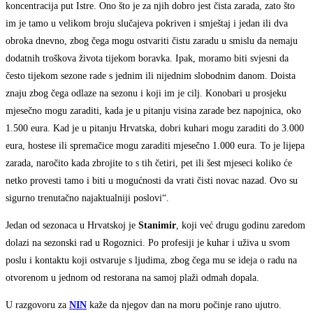
koncentracija put Istre. Ono što je za njih dobro jest čista zarada, zato što
im je tamo u velikom broju slučajeva pokriven i smještaj i jedan ili dva
obroka dnevno, zbog čega mogu ostvariti čistu zaradu u smislu da nemaju
dodatnih troškova života tijekom boravka. Ipak, moramo biti svjesni da
često tijekom sezone rade s jednim ili nijednim slobodnim danom. Doista
znaju zbog čega odlaze na sezonu i koji im je cilj. Konobari u prosjeku
mjesečno mogu zaraditi, kada je u pitanju visina zarade bez napojnica, oko
1.500 eura. Kad je u pitanju Hrvatska, dobri kuhari mogu zaraditi do 3.000
eura, hostese ili spremačice mogu zaraditi mjesečno 1.000 eura. To je lijepa
zarada, naročito kada zbrojite to s tih četiri, pet ili šest mjeseci koliko će
netko provesti tamo i biti u mogućnosti da vrati čisti novac nazad. Ovo su
sigurno trenutačno najaktualniji poslovi“.
Jedan od sezonaca u Hrvatskoj je
Stanimir
, koji već drugu godinu zaredom
dolazi na sezonski rad u Rogoznici. Po profesiji je kuhar i uživa u svom
poslu i kontaktu koji ostvaruje s ljudima, zbog čega mu se ideja o radu na
otvorenom u jednom od restorana na samoj plaži odmah dopala.
U razgovoru za
NIN
kaže da njegov dan na moru počinje rano ujutro.