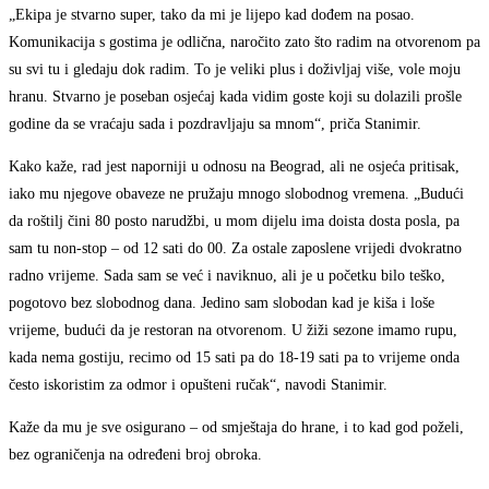
„Ekipa je stvarno super, tako da mi je lijepo kad dođem na posao.
Komunikacija s gostima je odlična, naročito zato što radim na otvorenom pa
su svi tu i gledaju dok radim. To je veliki plus i doživljaj više, vole moju
hranu. Stvarno je poseban osjećaj kada vidim goste koji su dolazili prošle
godine da se vraćaju sada i pozdravljaju sa mnom“, priča Stanimir.
Kako kaže, rad jest naporniji u odnosu na Beograd, ali ne osjeća pritisak,
iako mu njegove obaveze ne pružaju mnogo slobodnog vremena. „Budući
da roštilj čini 80 posto narudžbi, u mom dijelu ima doista dosta posla, pa
sam tu non-stop – od 12 sati do 00. Za ostale zaposlene vrijedi dvokratno
radno vrijeme. Sada sam se već i naviknuo, ali je u početku bilo teško,
pogotovo bez slobodnog dana. Jedino sam slobodan kad je kiša i loše
vrijeme, budući da je restoran na otvorenom. U žiži sezone imamo rupu,
kada nema gostiju, recimo od 15 sati pa do 18-19 sati pa to vrijeme onda
često iskoristim za odmor i opušteni ručak“, navodi Stanimir.
Kaže da mu je sve osigurano – od smještaja do hrane, i to kad god poželi,
bez ograničenja na određeni broj obroka.