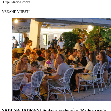
Duje Klaric/Cropix
VEZANE VIJESTI
SRBI NA JADRANU
Sudar s realnošću: ‘Radna snaga