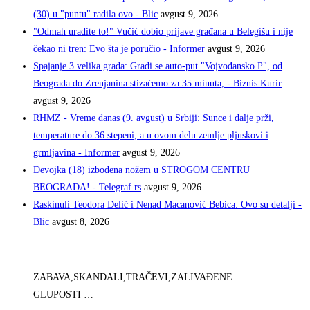
(30) u "puntu" radila ovo - Blic
avgust 9, 2026
"Odmah uradite to!" Vučić dobio prijave građana u Belegišu i nije
čekao ni tren: Evo šta je poručio - Informer
avgust 9, 2026
Spajanje 3 velika grada: Gradi se auto-put "Vojvođansko P", od
Beograda do Zrenjanina stizaćemo za 35 minuta, - Biznis Kurir
avgust 9, 2026
RHMZ - Vreme danas (9. avgust) u Srbiji: Sunce i dalje prži,
temperature do 36 stepeni, a u ovom delu zemlje pljuskovi i
grmljavina - Informer
avgust 9, 2026
Devojka (18) izbodena nožem u STROGOM CENTRU
BEOGRADA! - Telegraf.rs
avgust 9, 2026
Raskinuli Teodora Delić i Nenad Macanović Bebica: Ovo su detalji -
Blic
avgust 8, 2026
ZABAVA,SKANDALI,TRAČEVI,ZALIVAĐENE
GLUPOSTI …