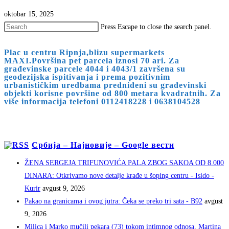
oktobar 15, 2025
Press Escape to close the search panel.
Plac u centru Ripnja,blizu supermarkets
MAXI.Površina pet parcela iznosi 70 ari. Za
građevinske parcele 4044 i 4043/1 završena su
geodezijska ispitivanja i prema pozitivnim
urbanističkim uredbama predniđeni su građevinski
objekti korisne površine od 800 metara kvadratnih. Za
više informacija telefoni 0112418228 i 0638104528
Србија – Најновије – Google вести
ŽENA SERGEJA TRIFUNOVIĆA PALA ZBOG SAKOA OD 8.000
DINARA: Otkrivamo nove detalje krađe u šoping centru - Isido -
Kurir
avgust 9, 2026
Pakao na granicama i ovog jutra: Čeka se preko tri sata - B92
avgust
9, 2026
Milica i Marko mučili pekara (73) tokom intimnog odnosa, Martina