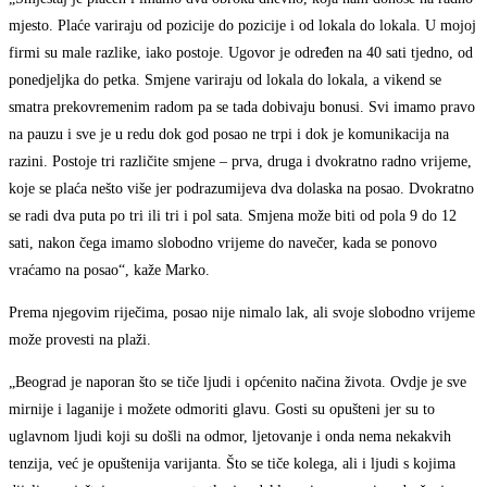
mjesto. Plaće variraju od pozicije do pozicije i od lokala do lokala. U mojoj
firmi su male razlike, iako postoje. Ugovor je određen na 40 sati tjedno, od
ponedjeljka do petka. Smjene variraju od lokala do lokala, a vikend se
smatra prekovremenim radom pa se tada dobivaju bonusi. Svi imamo pravo
na pauzu i sve je u redu dok god posao ne trpi i dok je komunikacija na
razini. Postoje tri različite smjene – prva, druga i dvokratno radno vrijeme,
koje se plaća nešto više jer podrazumijeva dva dolaska na posao. Dvokratno
se radi dva puta po tri ili tri i pol sata. Smjena može biti od pola 9 do 12
sati, nakon čega imamo slobodno vrijeme do navečer, kada se ponovo
vraćamo na posao“, kaže Marko.
Prema njegovim riječima, posao nije nimalo lak, ali svoje slobodno vrijeme
može provesti na plaži.
„Beograd je naporan što se tiče ljudi i općenito načina života. Ovdje je sve
mirnije i laganije i možete odmoriti glavu. Gosti su opušteni jer su to
uglavnom ljudi koji su došli na odmor, ljetovanje i onda nema nekakvih
tenzija, već je opuštenija varijanta. Što se tiče kolega, ali i ljudi s kojima