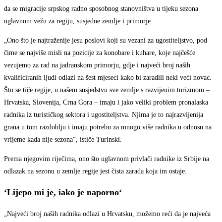
da se migracije srpskog radno sposobnog stanovništva u tijeku sezona
uglavnom vežu za regiju, susjedne zemlje i primorje.
„Ono što je najtraženije jesu poslovi koji su vezani za ugostiteljstvo, pod
čime se najviše misli na pozicije za konobare i kuhare, koje najčešće
vezujemo za rad na jadranskom primorju, gdje i najveći broj naših
kvalificiranih ljudi odlazi na šest mjeseci kako bi zaradili neki veći novac.
Što se tiče regije, u našem susjedstvu sve zemlje s razvijenim turizmom –
Hrvatska, Slovenija, Crna Gora – imaju i jako veliki problem pronalaska
radnika iz turističkog sektora i ugostiteljstva. Njima je to najrazvijenija
grana u tom razdoblju i imaju potrebu za mnogo više radnika u odnosu na
vrijeme kada nije sezona“, ističe Turinski.
Prema njegovim riječima, ono što uglavnom privlači radnike iz Srbije na
odlazak na sezonu u zemlje regije jest čista zarada koja im ostaje.
‘Lijepo mi je, iako je naporno‘
„Najveći broj naših radnika odlazi u Hrvatsku, možemo reći da je najveća