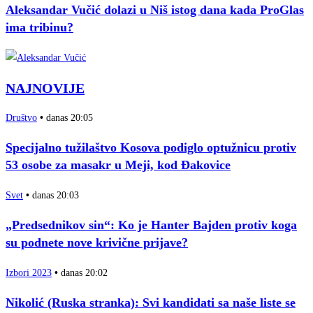
Aleksandar Vučić dolazi u Niš istog dana kada ProGlas
ima tribinu?
NAJNOVIJE
Društvo
•
danas 20:05
Specijalno tužilaštvo Kosova podiglo optužnicu protiv
53 osobe za masakr u Meji, kod Đakovice
Svet
•
danas 20:03
„Predsednikov sin“: Ko je Hanter Bajden protiv koga
su podnete nove krivične prijave?
Izbori 2023
•
danas 20:02
Nikolić (Ruska stranka): Svi kandidati sa naše liste se