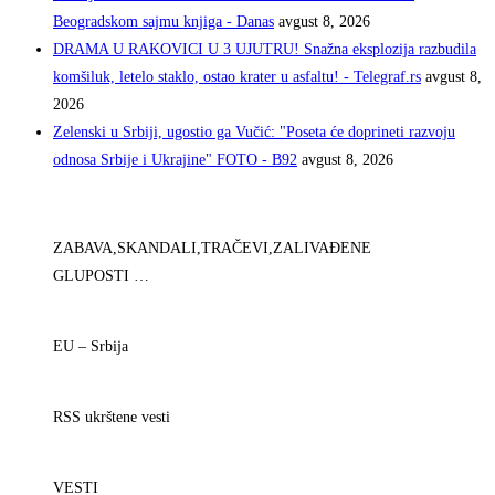
Beogradskom sajmu knjiga - Danas
avgust 8, 2026
DRAMA U RAKOVICI U 3 UJUTRU! Snažna eksplozija razbudila
komšiluk, letelo staklo, ostao krater u asfaltu! - Telegraf.rs
avgust 8,
2026
Zelenski u Srbiji, ugostio ga Vučić: "Poseta će doprineti razvoju
odnosa Srbije i Ukrajine" FOTO - B92
avgust 8, 2026
ZABAVA,SKANDALI,TRAČEVI,ZALIVAĐENE
GLUPOSTI …
EU – Srbija
RSS ukrštene vesti
VESTI