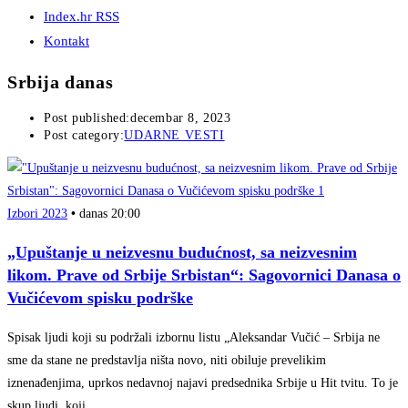
Index.hr RSS
Kontakt
Srbija danas
Post published:
decembar 8, 2023
Post category:
UDARNE VESTI
Izbori 2023
•
danas 20:00
„Upuštanje u neizvesnu budućnost, sa neizvesnim
likom. Prave od Srbije Srbistan“: Sagovornici Danasa o
Vučićevom spisku podrške
Spisak ljudi koji su podržali izbornu listu „Aleksandar Vučić – Srbija ne
sme da stane ne predstavlja ništa novo, niti obiluje prevelikim
iznenađenjima, uprkos nedavnoj najavi predsednika Srbije u Hit tvitu. To je
skup ljudi, koji…