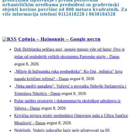
urbanističkim uredbama predniđeni su građevinski
objekti korisne površine od 800 metara kvadratnih. Za
više informacija telefoni 0112418228 i 0638104528
Србија – Најновије – Google вести
Dok Deliblatska peščara gori, nestaje mnogo više od šume: Ovo je
jedan od poslednjih velikih ekosistema Panonske nizije - Danas
avgust 8, 2026
„Miluje ih huliganska ruka predsednika“: Ko čini „jedinicu“ koja
napada kritičare režima? - Danas
avgust 8, 2026
„Neka mediji nagađaju“: Vučević o povratku Nebojše Stefanovića i
Tomislava Nikolića - Danas
avgust 8, 2026
Požar uništio prostorije i dokumentaciju ekološkog udruženja iz
Valjeva - Danas
avgust 8, 2026
Krivična prijava protiv predsednice Osnovnog suda u Užicu Sunčice
Misailović - Danas
avgust 8, 2026
Nedeljnik: Vodeće izdavačke kuće neće učestvovati na 69.