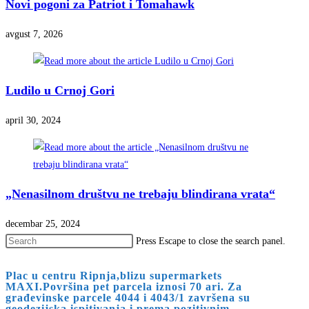
Novi pogoni za Patriot i Tomahawk
avgust 7, 2026
Ludilo u Crnoj Gori
april 30, 2024
„Nenasilnom društvu ne trebaju blindirana vrata“
decembar 25, 2024
Press Escape to close the search panel.
Plac u centru Ripnja,blizu supermarkets
MAXI.Površina pet parcela iznosi 70 ari. Za
građevinske parcele 4044 i 4043/1 završena su
geodezijska ispitivanja i prema pozitivnim