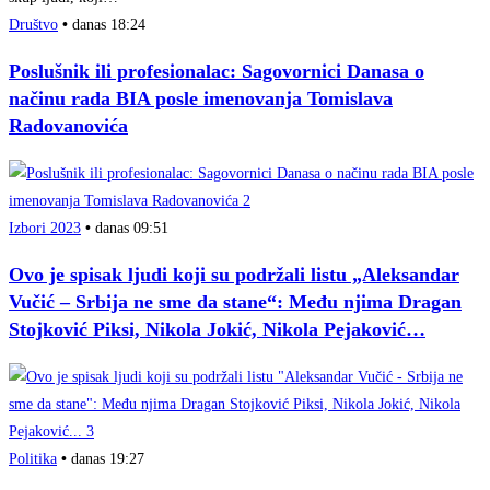
Društvo
•
danas 18:24
Poslušnik ili profesionalac: Sagovornici Danasa o
načinu rada BIA posle imenovanja Tomislava
Radovanovića
Izbori 2023
•
danas 09:51
Ovo je spisak ljudi koji su podržali listu „Aleksandar
Vučić – Srbija ne sme da stane“: Među njima Dragan
Stojković Piksi, Nikola Jokić, Nikola Pejaković…
Politika
•
danas 19:27