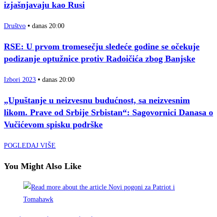
izjašnjavaju kao Rusi
Društvo
•
danas 20:00
RSE: U prvom tromesečju sledeće godine se očekuje
podizanje optužnice protiv Radoičića zbog Banjske
Izbori 2023
•
danas 20:00
„Upuštanje u neizvesnu budućnost, sa neizvesnim
likom. Prave od Srbije Srbistan“: Sagovornici Danasa o
Vučićevom spisku podrške
POGLEDAJ VIŠE
You Might Also Like