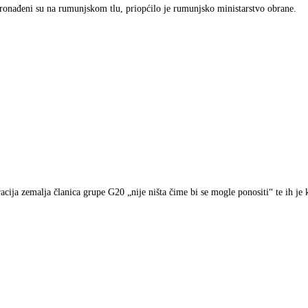
pronađeni su na rumunjskom tlu, priopćilo je rumunjsko ministarstvo obrane.
a zemalja članica grupe G20 „nije ništa čime bi se mogle ponositi“ te ih je kri