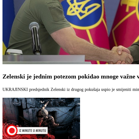
Zelenski je jednim potezom pokidao mnoge važne 
UKRAJINSKI predsjednik Zelenski iz drugog pokušaja uspio je smijeniti mini