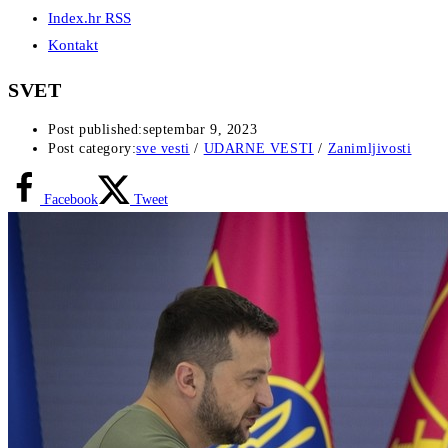
Index.hr RSS
Kontakt
SVET
Post published:
septembar 9, 2023
Post category:
sve vesti
/
UDARNE VESTI
/
Zanimljivosti
Facebook
Tweet