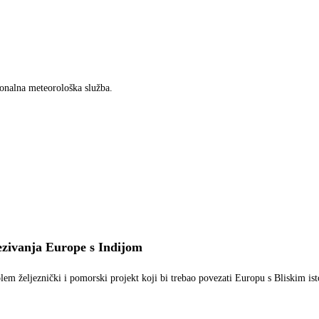
cionalna meteorološka služba.
ezivanja Europe s Indijom
em željeznički i pomorski projekt koji bi trebao povezati Europu s Bliskim is