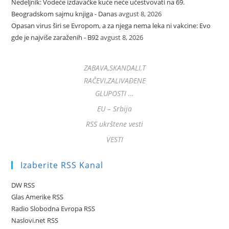
Nedeljnik: Vodeće izdavačke kuće neće učestvovati na 69.
Beogradskom sajmu knjiga - Danas
avgust 8, 2026
Opasan virus širi se Evropom, a za njega nema leka ni vakcine: Evo
gde je najviše zaraženih - B92
avgust 8, 2026
ZABAVA,SKANDALI,T
RAČEVI,ZALIVAĐENE
GLUPOSTI …
EU – Srbija
RSS ukrštene vesti
VESTI
Izaberite RSS Kanal
DW RSS
Glas Amerike RSS
Radio Slobodna Evropa RSS
Naslovi.net RSS