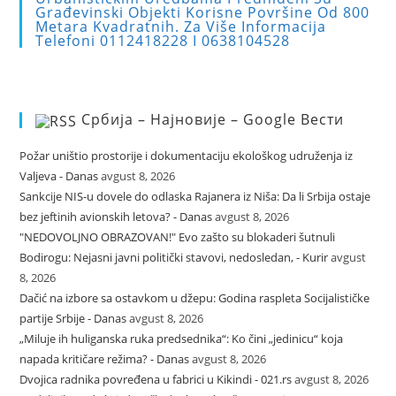
Građevinski Objekti Korisne Površine Od 800
pan
Metara Kvadratnih. Za Više Informacija
Telefoni 0112418228 I 0638104528
Србија – Најновије – Google Вести
Požar uništio prostorije i dokumentaciju ekološkog udruženja iz
Valjeva - Danas
avgust 8, 2026
Sankcije NIS-u dovele do odlaska Rajanera iz Niša: Da li Srbija ostaje
bez jeftinih avionskih letova? - Danas
avgust 8, 2026
"NEDOVOLJNO OBRAZOVAN!" Evo zašto su blokaderi šutnuli
Bodirogu: Nejasni javni politički stavovi, nedosledan, - Kurir
avgust
8, 2026
Dačić na izbore sa ostavkom u džepu: Godina raspleta Socijalističke
partije Srbije - Danas
avgust 8, 2026
„Miluje ih huliganska ruka predsednika“: Ko čini „jedinicu“ koja
napada kritičare režima? - Danas
avgust 8, 2026
Dvojica radnika povređena u fabrici u Kikindi - 021.rs
avgust 8, 2026