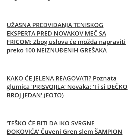
UŽASNA PREDVIĐANJA TENISKOG
EKSPERTA PRED NOVAKOV MEČ SA
FRICOM: Zbog uslova će možda napraviti
preko 100 NEIZNUĐENIH GREŠAKA
KAKO ĆE JELENA REAGOVATI? Poznata
glumica ‘PRISVOJILA’ Novaka: ‘Ti si DEČKO
BROJ JEDAN’ (FOTO)
‘TEŠKO ĆE BITI DA IKO SVRGNE
ĐOKOVIĆA’ Čuveni Gren slem ŠAMPION