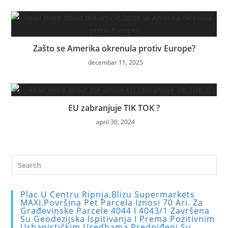
Zašto se Amerika okrenula protiv Europe?
decembar 11, 2025
EU zabranjuje TIK TOK ?
april 30, 2024
Pre
Es
to
Plac U Centru Ripnja,blizu Supermarkets
clo
MAXI.Površina Pet Parcela Iznosi 70 Ari. Za
Građevinske Parcele 4044 I 4043/1 Završena
the
Su Geodezijska Ispitivanja I Prema Pozitivnim
sea
Urbanističkim Uredbama Predniđeni Su