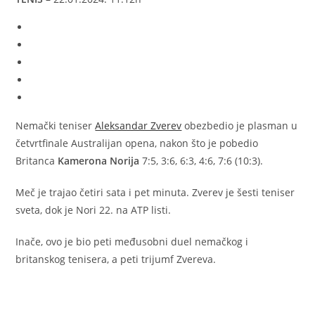
Nemački teniser
Aleksandar Zverev
obezbedio je plasman u
četvrtfinale Australijan opena, nakon što je pobedio
Britanca
Kamerona Norija
7:5, 3:6, 6:3, 4:6, 7:6 (10:3).
Meč je trajao četiri sata i pet minuta. Zverev je šesti teniser
sveta, dok je Nori 22. na ATP listi.
Inače, ovo je bio peti međusobni duel nemačkog i
britanskog tenisera, a peti trijumf Zvereva.