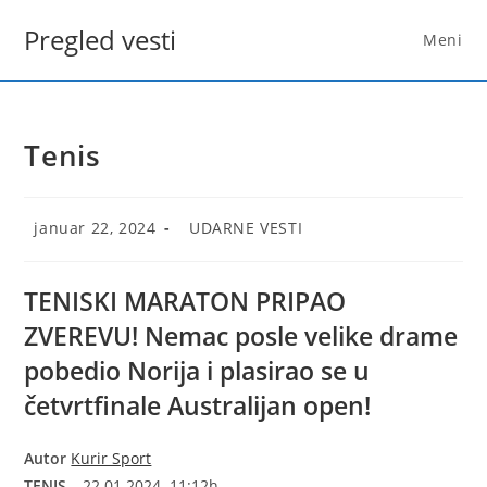
Skip
Pregled vesti
to
Meni
content
Tenis
Post
Post
januar 22, 2024
UDARNE VESTI
published:
category:
TENISKI MARATON PRIPAO
ZVEREVU! Nemac posle velike drame
pobedio Norija i plasirao se u
četvrtfinale Australijan open!
Autor
Kurir Sport
TENIS
–
22.01.2024. 11:12h