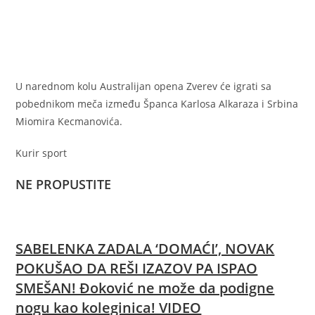
U narednom kolu Australijan opena Zverev će igrati sa
pobednikom meča između Španca Karlosa Alkaraza i Srbina
Miomira Kecmanovića.
Kurir sport
NE PROPUSTITE
SABELENKA ZADALA ‘DOMAĆI’, NOVAK
POKUŠAO DA REŠI IZAZOV PA ISPAO
SMEŠAN! Đoković ne može da podigne
nogu kao koleginica! VIDEO