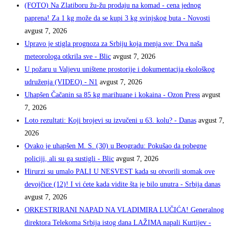
(FOTO) Na Zlatiboru žu-žu prodaju na komad - cena jednog
paprena! Za 1 kg može da se kupi 3 kg svinjskog buta - Novosti
avgust 7, 2026
Upravo je stigla prognoza za Srbiju koja menja sve: Dva naša
meteorologa otkrila sve - Blic
avgust 7, 2026
U požaru u Valjevu uništene prostorije i dokumentacija ekološkog
udruženja (VIDEO) - N1
avgust 7, 2026
Uhapšen Čačanin sa 85 kg marihuane i kokaina - Ozon Press
avgust
7, 2026
Loto rezultati: Koji brojevi su izvučeni u 63. kolu? - Danas
avgust 7,
2026
Ovako je uhapšen M. S. (30) u Beogradu: Pokušao da pobegne
policiji, ali su ga sustigli - Blic
avgust 7, 2026
Hirurzi su umalo PALI U NESVEST kada su otvorili stomak ove
devojčice (12)! I vi ćete kada vidite šta je bilo unutra - Srbija danas
avgust 7, 2026
ORKESTRIRANI NAPAD NA VLADIMIRA LUČIĆA! Generalnog
direktora Telekoma Srbija istog dana LAŽIMA napali Kurtijev -