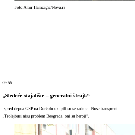
Foto:Amir Hamzagić/Nova.rs
09:55
„Sledeće stajalište – generalni štrajk“
Ispred depoa GSP na Dorćolu okupili su se radnici. Nose transprent:
„Trolejbusi nisu problem Beograda, oni su heroji“.