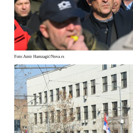
Foto:Amir Hamzagić/Nova.rs