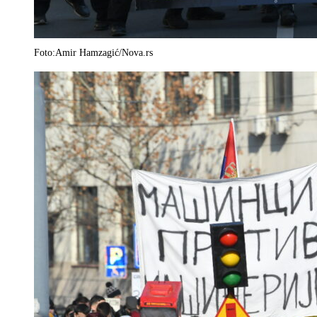
Foto:Amir Hamzagić/Nova.rs