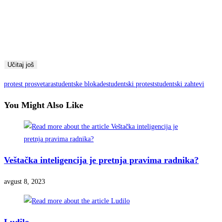
Učitaj još
protest prosvetara
studentske blokade
studentski protest
studentski zahtevi
You Might Also Like
Veštačka inteligencija je pretnja pravima radnika?
avgust 8, 2023