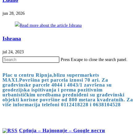
Ludilo
jun 28, 2026
Ishrana
jul 24, 2023
Press Escape to close the search panel.
Plac u centru Ripnja,blizu supermarkets
MAXI.Površina pet parcela iznosi 70 ari. Za
građevinske parcele 4044 i 4043/1 završena su
geodezijska ispitivanja i prema pozitivnim
urbanističkim uredbama predniđeni su građevinski
objekti korisne površine od 800 metara kvadratnih. Za
više informacija telefoni 0112418228 i 0638104528
Србија – Најновије – Google вести