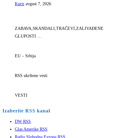
Kurir
avgust 7, 2026
ZABAVA,SKANDALI,TRAČEVI,ZALIVAĐENE
GLUPOSTI …
EU – Srbija
RSS ukrštene vesti
VESTI
Izaberite RSS kanal
DW RSS
Glas Amerike RSS
Radio Slobodna Evropa RSS