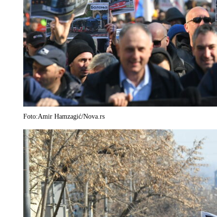
Foto:Amir Hamzagić/Nova.rs