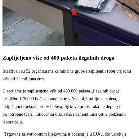
Zaplijeljeno više od 400 paketa ilegalnih droga
Istraživali su 52 organizirane kriminalne grupe i zaplijenili robu vrijednu
više od 11 milijuna eura.
U racijama je zaplijenjeno više od 400.000 paketa „ilegalnih droga“,
približno 175.000 bočica i ampula te više od 4,5 milijuna tableta,
uključujući lijekove protiv bolova, lijekove protiv raka, te doping i
psihotropne tvari. Također su otkrivena i demontirana četiri podzemna
laboratorija.
„Trgovina krivotvorenim lijekovima u porastu je u EU-u, što uzrokuje