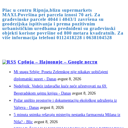
Plac u centru Ripnja,blizu supermarkets
MAXI.Površina pet parcela iznosi 70 ari. Za
građevinske parcele 4044 i 4043/1 završena su
geodezijska ispitivanja i prema pozitivnim
urbanističkim uredbama predniđeni su građevinski
objekti korisne površine od 800 metara kvadratnih. Za
više informacija telefoni 0112418228 i 0638104528
Србија – Најновије – Google вести
Mi snaga Srbije: Poseta Zelenskog nije nikakav uobičajeni
diplomatski susret - Danas
avgust 8, 2026
Nedeljnik: Vodeće izdavačke kuće neće učestvovati na 69.
Beogradskom sajmu knjiga - Danas
avgust 8, 2026
Požar uništio prostorije i dokumentaciju ekološkog udruženja iz
Valjeva - Danas
avgust 8, 2026
5 minuta snimka rešavaju misteriju nestanka farmaceuta Milana iz
Niša? - Blic
avgust 8, 2026