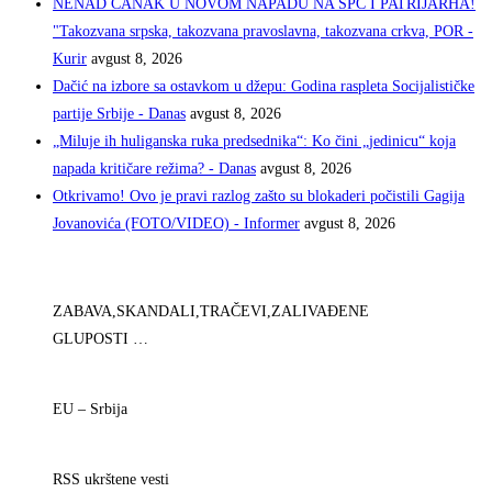
NENAD ČANAK U NOVOM NAPADU NA SPC I PATRIJARHA!
"Takozvana srpska, takozvana pravoslavna, takozvana crkva, POR -
Kurir
avgust 8, 2026
Dačić na izbore sa ostavkom u džepu: Godina raspleta Socijalističke
partije Srbije - Danas
avgust 8, 2026
„Miluje ih huliganska ruka predsednika“: Ko čini „jedinicu“ koja
napada kritičare režima? - Danas
avgust 8, 2026
Otkrivamo! Ovo je pravi razlog zašto su blokaderi počistili Gagija
Jovanovića (FOTO/VIDEO) - Informer
avgust 8, 2026
ZABAVA,SKANDALI,TRAČEVI,ZALIVAĐENE
GLUPOSTI …
EU – Srbija
RSS ukrštene vesti