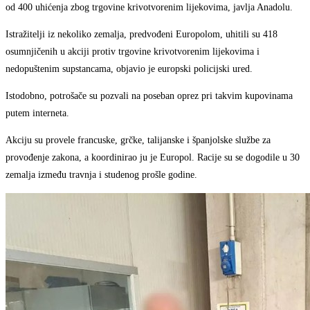
od 400 uhićenja zbog trgovine krivotvorenim lijekovima, javlja Anadolu.
Istražitelji iz nekoliko zemalja, predvođeni Europolom, uhitili su 418
osumnjičenih u akciji protiv trgovine krivotvorenim lijekovima i
nedopuštenim supstancama, objavio je europski policijski ured.
Istodobno, potrošače su pozvali na poseban oprez pri takvim kupovinama
putem interneta.
Akciju su provele francuske, grčke, talijanske i španjolske službe za
provođenje zakona, a koordinirao ju je Europol. Racije su se dogodile u 30
zemalja između travnja i studenog prošle godine.