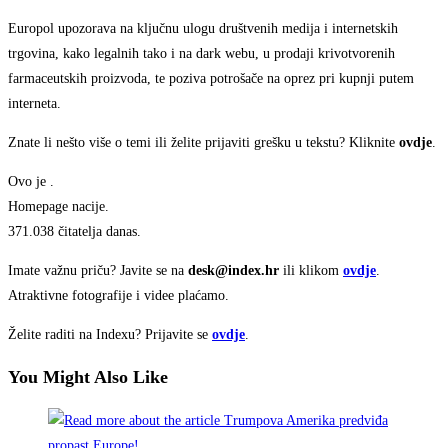
Europol upozorava na ključnu ulogu društvenih medija i internetskih
trgovina, kako legalnih tako i na dark webu, u prodaji krivotvorenih
farmaceutskih proizvoda, te poziva potrošače na oprez pri kupnji putem
interneta.
Znate li nešto više o temi ili želite prijaviti grešku u tekstu? Kliknite
ovdje
.
Ovo je
.
Homepage nacije.
371.038 čitatelja danas.
Imate važnu priču? Javite se na
desk@index.hr
ili klikom
ovdje
.
Atraktivne fotografije i videe plaćamo.
Želite raditi na Indexu? Prijavite se
ovdje
.
You Might Also Like