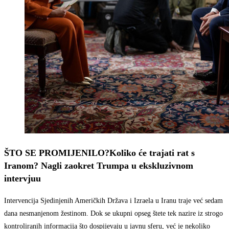
ŠTO SE PROMIJENILO?
Koliko će trajati rat s
Iranom? Nagli zaokret Trumpa u ekskluzivnom
intervjuu
Intervencija Sjedinjenih Američkih Država i Izraela u Iranu traje već sedam
dana nesmanjenom žestinom. Dok se ukupni opseg štete tek nazire iz strogo
kontroliranih informacija što dospijevaju u javnu sferu, već je nekoliko