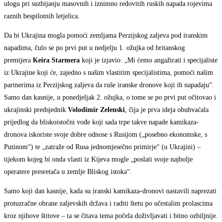
ulogu pri suzbijanju masovnih i iznimno redovitih ruskih napada rojevima
raznih bespilotnih letjelica.
Da bi Ukrajina mogla pomoći zemljama Perzijskog zaljeva pod iranskim
napadima, čulo se po prvi put u nedjelju 1. ožujka od britanskog
premijera
Keira Starmera
koji je izjavio: „Mi ćemo angažirati i specijaliste
iz Ukrajine koji će, zajedno s našim vlastitim specijalistima, pomoći našim
partnerima iz Perzijskog zaljeva da ruše iranske dronove koji ih napadaju“.
Samo dan kasnije, u ponedjeljak 2. ožujka, o tome se po prvi put očitovao i
ukrajinski predsjednik
Volodimir Zelenski
, čija je prva ideja obuhvaćala
prijedlog da bliskoistočni vođe koji sada trpe takve napade kamikaza-
dronova iskoriste svoje dobre odnose s Rusijom („posebno ekonomske, s
Putinom“) te „zatraže od Rusa jednomjesečno primirje“ (u Ukrajini) –
tijekom kojeg bi onda vlasti iz Kijeva mogle „poslati svoje najbolje
operatere presretača u zemlje Bliskog istoka“.
Samo koji dan kasnije, kada su iranski kamikaza-dronovi nastavili naprezati
protuzračne obrane zaljevskih država i raditi štetu po učestalim prolascima
kroz njihove štitove – ta se čitava tema počela doživljavati i bitno ozbiljnije.