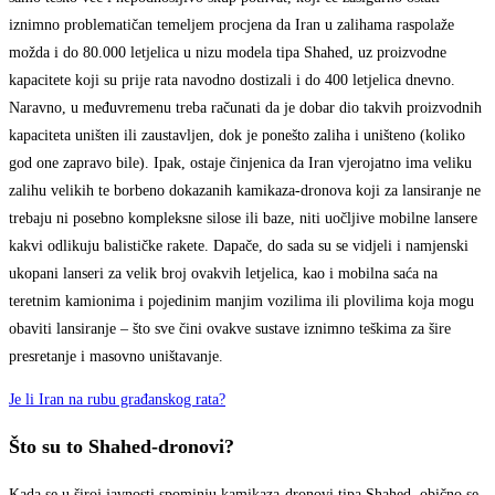
iznimno problematičan temeljem procjena da Iran u zalihama raspolaže
možda i do 80.000 letjelica u nizu modela tipa Shahed, uz proizvodne
kapacitete koji su prije rata navodno dostizali i do 400 letjelica dnevno.
Naravno, u međuvremenu treba računati da je dobar dio takvih proizvodnih
kapaciteta uništen ili zaustavljen, dok je ponešto zaliha i uništeno (koliko
god one zapravo bile). Ipak, ostaje činjenica da Iran vjerojatno ima veliku
zalihu velikih te borbeno dokazanih kamikaza-dronova koji za lansiranje ne
trebaju ni posebno kompleksne silose ili baze, niti uočljive mobilne lansere
kakvi odlikuju balističke rakete. Dapače, do sada su se vidjeli i namjenski
ukopani lanseri za velik broj ovakvih letjelica, kao i mobilna saća na
teretnim kamionima i pojedinim manjim vozilima ili plovilima koja mogu
obaviti lansiranje – što sve čini ovakve sustave iznimno teškima za šire
presretanje i masovno uništavanje.
Je li Iran na rubu građanskog rata?
Što su to Shahed-dronovi?
Kada se u široj javnosti spominju kamikaza-dronovi tipa Shahed, obično se