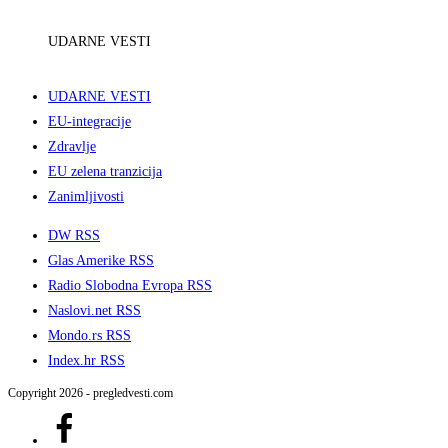
UDARNE VESTI
UDARNE VESTI
EU-integracije
Zdravlje
EU zelena tranzicija
Zanimljivosti
DW RSS
Glas Amerike RSS
Radio Slobodna Evropa RSS
Naslovi.net RSS
Mondo.rs RSS
Index.hr RSS
Copyright 2026 - pregledvesti.com