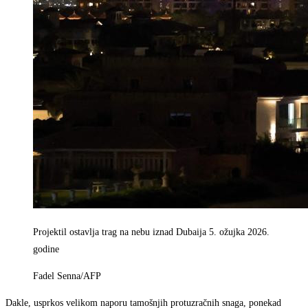
Projektil ostavlja trag na nebu iznad Dubaija 5. ožujka 2026.
godine
Fadel Senna/AFP
Dakle, usprkos velikom naporu tamošnjih protuzračnih snaga, ponekad