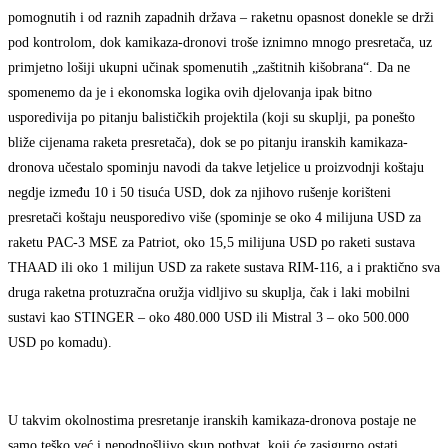
pomognutih i od raznih zapadnih država – raketnu opasnost donekle se drži
pod kontrolom, dok kamikaza-dronovi troše iznimno mnogo presretača, uz
primjetno lošiji ukupni učinak spomenutih „zaštitnih kišobrana“. Da ne
spomenemo da je i ekonomska logika ovih djelovanja ipak bitno
usporedivija po pitanju balističkih projektila (koji su skuplji, pa ponešto
bliže cijenama raketa presretača), dok se po pitanju iranskih kamikaza-
dronova učestalo spominju navodi da takve letjelice u proizvodnji koštaju
negdje između 10 i 50 tisuća USD, dok za njihovo rušenje korišteni
presretači koštaju neusporedivo više (spominje se oko 4 milijuna USD za
raketu PAC-3 MSE za Patriot, oko 15,5 milijuna USD po raketi sustava
THAAD ili oko 1 milijun USD za rakete sustava RIM-116, a i praktično sva
druga raketna protuzračna oružja vidljivo su skuplja, čak i laki mobilni
sustavi kao STINGER – oko 480.000 USD ili Mistral 3 – oko 500.000
USD po komadu).
U takvim okolnostima presretanje iranskih kamikaza-dronova postaje ne
samo teško već i nepodnošljivo skup pothvat, koji će zasigurno ostati