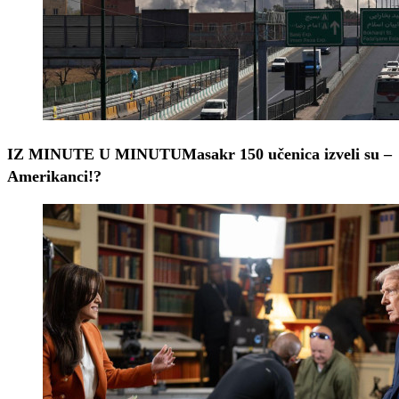
IZ MINUTE U MINUTU
Masakr 150 učenica izveli su –
Amerikanci!?