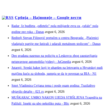
Србија – Најновије – Google вести
Radar: Iz budžeta „odletelo“ pola milijarde evra za „rafale“ pola
godine pre roka - Danas
avgust 6, 2026
Reditelj Stevan Filipović pretučen u centru Beograda: „Plaćenici
vladajuće partije me šutirali i udarali metalnom stolicom“ - Danas
avgust 6, 2026
Deo građana nasrnuo na policiju u Leskovcu zbog zaustavljanja
neispravnog automobila (video) - JuGmedia
avgust 6, 2026
Jutarnji: Srpski haker koji je uhapšen na letovanju u Hrvatskoj nudi
majčinu kuću za slobodu, sumnja se da je povezan sa BIA - N1
avgust 6, 2026
Smrt Vladimira Cvijana tema i posle osam godina: Tuzilaštvo
objavilo detalje - 021.rs
avgust 6, 2026
MUŠKARAC UMRO NAKON UJEDA STRŠLJENA Tragedija na
Paliluli: Insekt ga ubo nekoliko puta - Blic
avgust 6, 2026