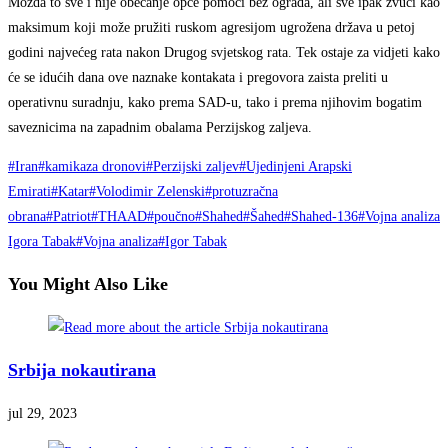
Možda to sve i nije obećanje opće pomoći bez ograda, ali sve ipak zvuči kao
maksimum koji može pružiti ruskom agresijom ugrožena država u petoj
godini najvećeg rata nakon Drugog svjetskog rata. Tek ostaje za vidjeti kako
će se idućih dana ove naznake kontakata i pregovora zaista preliti u
operativnu suradnju, kako prema SAD-u, tako i prema njihovim bogatim
saveznicima na zapadnim obalama Perzijskog zaljeva.
#Iran
#kamikaza dronovi
#Perzijski zaljev
#Ujedinjeni Arapski
Emirati
#Katar
#Volodimir Zelenski
#protuzračna
obrana
#Patriot
#THAAD
#poučno
#Shahed
#Šahed
#Shahed-136
#Vojna analiza
Igora Tabak
#Vojna analiza
#Igor Tabak
You Might Also Like
Srbija nokautirana
jul 29, 2023