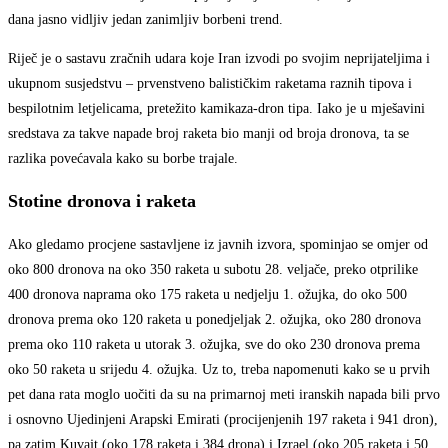
dana jasno vidljiv jedan zanimljiv borbeni trend.
Riječ je o sastavu zračnih udara koje Iran izvodi po svojim neprijateljima i
ukupnom susjedstvu – prvenstveno balističkim raketama raznih tipova i
bespilotnim letjelicama, pretežito kamikaza-dron tipa. Iako je u mješavini
sredstava za takve napade broj raketa bio manji od broja dronova, ta se
razlika povećavala kako su borbe trajale.
Stotine dronova i raketa
Ako gledamo procjene sastavljene iz javnih izvora, spominjao se omjer od
oko 800 dronova na oko 350 raketa u subotu 28. veljače, preko otprilike
400 dronova naprama oko 175 raketa u nedjelju 1. ožujka, do oko 500
dronova prema oko 120 raketa u ponedjeljak 2. ožujka, oko 280 dronova
prema oko 110 raketa u utorak 3. ožujka, sve do oko 230 dronova prema
oko 50 raketa u srijedu 4. ožujka. Uz to, treba napomenuti kako se u prvih
pet dana rata moglo uočiti da su na primarnoj meti iranskih napada bili prvo
i osnovno Ujedinjeni Arapski Emirati (procijenjenih 197 raketa i 941 dron),
pa zatim Kuvajt (oko 178 raketa i 384 drona) i Izrael (oko 205 raketa i 50