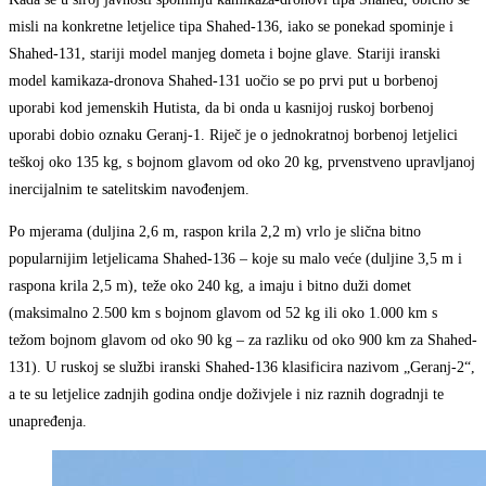
misli na konkretne letjelice tipa Shahed-136, iako se ponekad spominje i
Shahed-131, stariji model manjeg dometa i bojne glave. Stariji iranski
model kamikaza-dronova Shahed-131 uočio se po prvi put u borbenoj
uporabi kod jemenskih Hutista, da bi onda u kasnijoj ruskoj borbenoj
uporabi dobio oznaku Geranj-1. Riječ je o jednokratnoj borbenoj letjelici
teškoj oko 135 kg, s bojnom glavom od oko 20 kg, prvenstveno upravljanoj
inercijalnim te satelitskim navođenjem.
Po mjerama (duljina 2,6 m, raspon krila 2,2 m) vrlo je slična bitno
popularnijim letjelicama Shahed-136 – koje su malo veće (duljine 3,5 m i
raspona krila 2,5 m), teže oko 240 kg, a imaju i bitno duži domet
(maksimalno 2.500 km s bojnom glavom od 52 kg ili oko 1.000 km s
težom bojnom glavom od oko 90 kg – za razliku od oko 900 km za Shahed-
131). U ruskoj se službi iranski Shahed-136 klasificira nazivom „Geranj-2“,
a te su letjelice zadnjih godina ondje doživjele i niz raznih dogradnji te
unapređenja.