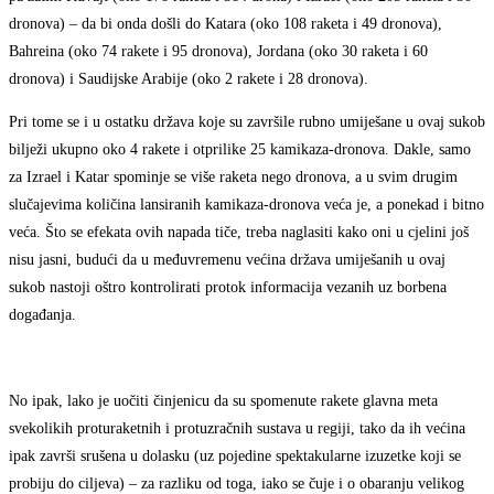
dronova) – da bi onda došli do Katara (oko 108 raketa i 49 dronova),
Bahreina (oko 74 rakete i 95 dronova), Jordana (oko 30 raketa i 60
dronova) i Saudijske Arabije (oko 2 rakete i 28 dronova).
Pri tome se i u ostatku država koje su završile rubno umiješane u ovaj sukob
bilježi ukupno oko 4 rakete i otprilike 25 kamikaza-dronova. Dakle, samo
za Izrael i Katar spominje se više raketa nego dronova, a u svim drugim
slučajevima količina lansiranih kamikaza-dronova veća je, a ponekad i bitno
veća. Što se efekata ovih napada tiče, treba naglasiti kako oni u cjelini još
nisu jasni, budući da u međuvremenu većina država umiješanih u ovaj
sukob nastoji oštro kontrolirati protok informacija vezanih uz borbena
događanja.
No ipak, lako je uočiti činjenicu da su spomenute rakete glavna meta
svekolikih proturaketnih i protuzračnih sustava u regiji, tako da ih većina
ipak završi srušena u dolasku (uz pojedine spektakularne izuzetke koji se
probiju do ciljeva) – za razliku od toga, iako se čuje i o obaranju velikog