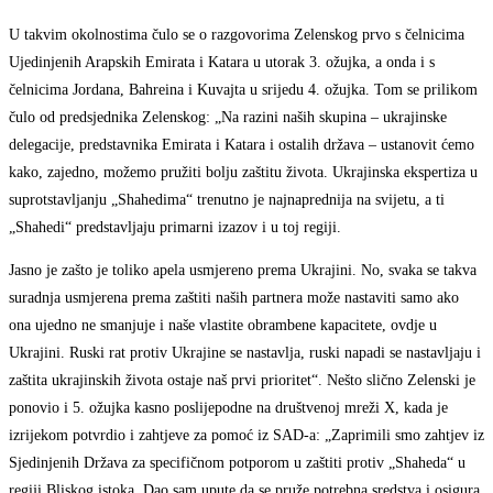
U takvim okolnostima čulo se o razgovorima Zelenskog prvo s čelnicima
Ujedinjenih Arapskih Emirata i Katara u utorak 3. ožujka, a onda i s
čelnicima Jordana, Bahreina i Kuvajta u srijedu 4. ožujka. Tom se prilikom
čulo od predsjednika Zelenskog: „Na razini naših skupina – ukrajinske
delegacije, predstavnika Emirata i Katara i ostalih država – ustanovit ćemo
kako, zajedno, možemo pružiti bolju zaštitu života. Ukrajinska ekspertiza u
suprotstavljanju „Shahedima“ trenutno je najnaprednija na svijetu, a ti
„Shahedi“ predstavljaju primarni izazov i u toj regiji.
Jasno je zašto je toliko apela usmjereno prema Ukrajini. No, svaka se takva
suradnja usmjerena prema zaštiti naših partnera može nastaviti samo ako
ona ujedno ne smanjuje i naše vlastite obrambene kapacitete, ovdje u
Ukrajini. Ruski rat protiv Ukrajine se nastavlja, ruski napadi se nastavljaju i
zaštita ukrajinskih života ostaje naš prvi prioritet“. Nešto slično Zelenski je
ponovio i 5. ožujka kasno poslijepodne na društvenoj mreži X, kada je
izrijekom potvrdio i zahtjeve za pomoć iz SAD-a: „Zaprimili smo zahtjev iz
Sjedinjenih Država za specifičnom potporom u zaštiti protiv „Shaheda“ u
regiji Bliskog istoka. Dao sam upute da se pruže potrebna sredstva i osigura