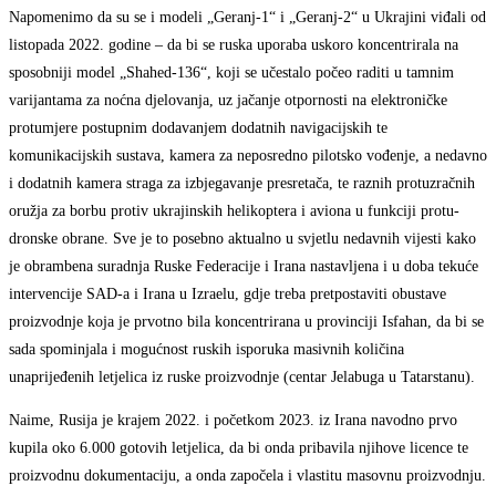
Napomenimo da su se i modeli „Geranj-1“ i „Geranj-2“ u Ukrajini viđali od
listopada 2022. godine – da bi se ruska uporaba uskoro koncentrirala na
sposobniji model „Shahed-136“, koji se učestalo počeo raditi u tamnim
varijantama za noćna djelovanja, uz jačanje otpornosti na elektroničke
protumjere postupnim dodavanjem dodatnih navigacijskih te
komunikacijskih sustava, kamera za neposredno pilotsko vođenje, a nedavno
i dodatnih kamera straga za izbjegavanje presretača, te raznih protuzračnih
oružja za borbu protiv ukrajinskih helikoptera i aviona u funkciji protu-
dronske obrane. Sve je to posebno aktualno u svjetlu nedavnih vijesti kako
je obrambena suradnja Ruske Federacije i Irana nastavljena i u doba tekuće
intervencije SAD-a i Irana u Izraelu, gdje treba pretpostaviti obustave
proizvodnje koja je prvotno bila koncentrirana u provinciji Isfahan, da bi se
sada spominjala i mogućnost ruskih isporuka masivnih količina
unaprijeđenih letjelica iz ruske proizvodnje (centar Jelabuga u Tatarstanu).
Naime, Rusija je krajem 2022. i početkom 2023. iz Irana navodno prvo
kupila oko 6.000 gotovih letjelica, da bi onda pribavila njihove licence te
proizvodnu dokumentaciju, a onda započela i vlastitu masovnu proizvodnju.