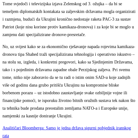
Tome svjedoči i televizijska izjava Zelenskog od 3. ožujka – da bi se
temeljem diplomatskih kontakata sa zaljevskim državama mogla organizirati
i razmjena, budući da Ukrajini kronično nedostaje raketa PAC-3 za sustav
Patriot (koje nisu korisne protiv kamikaza-dronova) i za koje bi se moglo u
zamjenu dati specijalizirane dronove-presretače.
No, uz svijest kako se za ekonomično rješavanje napada rojevima kamikaza-
dronova tipa Shahed traži specijalizirana tehnologija i operativno iskustvo –
na stolu su, izgleda, i konkretni pregovori, kako sa Sjedinjenim Državama,
tako i s pojedinim državama zapadne obale Perzijskog zaljeva. Pri svemu
tome, nitko nije zaboravio da se tu radi o istim onim SAD-u koje zadnjih
više od godinu dana grubo pritišću Ukrajinu na kompromise bliske
borbenom porazu – uz istodobno zaustavljanje svake ozbiljnije vojne ili
financijske pomoći, te isporuku životno bitnih oružnih sustava tek nakon što
ta tehnika bude prodana preostalim zemljama NATO-a i Europske unije,
namjenski za kasnije doniranje Ukrajini.
Analitičari Bloomberga: Samo je jedna država sigurni pobjednik iranskog
rata