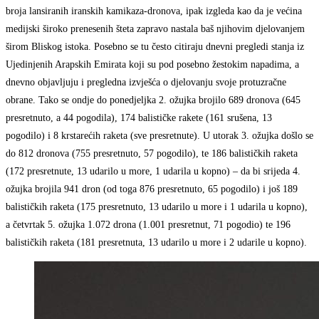
broja lansiranih iranskih kamikaza-dronova, ipak izgleda kao da je većina
medijski široko prenesenih šteta zapravo nastala baš njihovim djelovanjem
širom Bliskog istoka. Posebno se tu često citiraju dnevni pregledi stanja iz
Ujedinjenih Arapskih Emirata koji su pod posebno žestokim napadima, a
dnevno objavljuju i pregledna izvješća o djelovanju svoje protuzračne
obrane. Tako se ondje do ponedjeljka 2. ožujka brojilo 689 dronova (645
presretnuto, a 44 pogodila), 174 balističke rakete (161 srušena, 13
pogodilo) i 8 krstarećih raketa (sve presretnute). U utorak 3. ožujka došlo se
do 812 dronova (755 presretnuto, 57 pogodilo), te 186 balističkih raketa
(172 presretnute, 13 udarilo u more, 1 udarila u kopno) – da bi srijeda 4.
ožujka brojila 941 dron (od toga 876 presretnuto, 65 pogodilo) i još 189
balističkih raketa (175 presretnuto, 13 udarilo u more i 1 udarila u kopno),
a četvrtak 5. ožujka 1.072 drona (1.001 presretnut, 71 pogodio) te 196
balističkih raketa (181 presretnuta, 13 udarilo u more i 2 udarile u kopno).