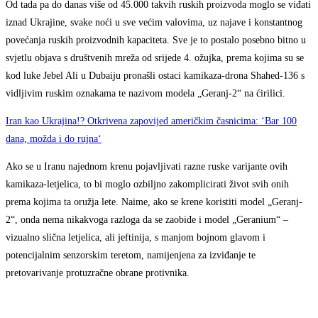
Od tada pa do danas više od 45.000 takvih ruskih proizvoda moglo se viđati
iznad Ukrajine, svake noći u sve većim valovima, uz najave i konstantnog
povećanja ruskih proizvodnih kapaciteta. Sve je to postalo posebno bitno u
svjetlu objava s društvenih mreža od srijede 4. ožujka, prema kojima su se
kod luke Jebel Ali u Dubaiju pronašli ostaci kamikaza-drona Shahed-136 s
vidljivim ruskim oznakama te nazivom modela „Geranj-2“ na ćirilici.
Iran kao Ukrajina!? Otkrivena zapovijed američkim časnicima: ‘Bar 100
dana, možda i do rujna‘
Ako se u Iranu najednom krenu pojavljivati razne ruske varijante ovih
kamikaza-letjelica, to bi moglo ozbiljno zakomplicirati život svih onih
prema kojima ta oružja lete. Naime, ako se krene koristiti model „Geranj-
2“, onda nema nikakvoga razloga da se zaobiđe i model „Geranium“ –
vizualno slična letjelica, ali jeftinija, s manjom bojnom glavom i
potencijalnim senzorskim teretom, namijenjena za izviđanje te
pretovarivanje protuzračne obrane protivnika.