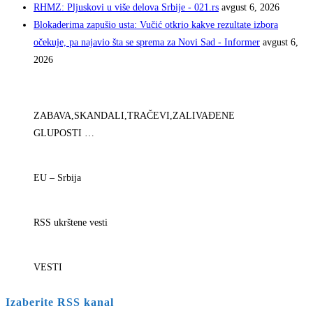
RHMZ: Pljuskovi u više delova Srbije - 021.rs
avgust 6, 2026
Blokaderima zapušio usta: Vučić otkrio kakve rezultate izbora
očekuje, pa najavio šta se sprema za Novi Sad - Informer
avgust 6,
2026
ZABAVA,SKANDALI,TRAČEVI,ZALIVAĐENE
GLUPOSTI …
EU – Srbija
RSS ukrštene vesti
VESTI
Izaberite RSS kanal