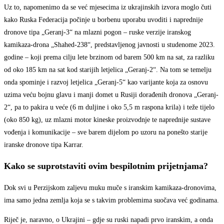
Uz to, napomenimo da se već mjesecima iz ukrajinskih izvora moglo čuti
kako Ruska Federacija počinje u borbenu uporabu uvoditi i naprednije
dronove tipa „Geranj-3“ na mlazni pogon – ruske verzije iranskog
kamikaza-drona „Shahed-238“, predstavljenog javnosti u studenome 2023.
godine – koji prema cilju lete brzinom od barem 500 km na sat, za razliku
od oko 185 km na sat kod starijih letjelica „Geranj-2“. Na tom se temelju
onda spominje i razvoj letjelica „Geranj-5“ kao varijante koja za osnovu
uzima veću bojnu glavu i manji domet u Rusiji dorađenih dronova „Geranj-
2“, pa to pakira u veće (6 m duljine i oko 5,5 m raspona krila) i teže tijelo
(oko 850 kg), uz mlazni motor kineske proizvodnje te naprednije sustave
vođenja i komunikacije – sve barem dijelom po uzoru na ponešto starije
iranske dronove tipa Karrar.
Kako se suprotstaviti ovim bespilotnim prijetnjama?
Dok svi u Perzijskom zaljevu muku muče s iranskim kamikaza-dronovima,
ima samo jedna zemlja koja se s takvim problemima suočava već godinama.
Riječ je, naravno, o Ukrajini – gdje su ruski napadi prvo iranskim, a onda