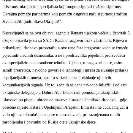
prisutnost ukrajinskih specijalista koji mogu osigurati traženu sigurnost.
Ukrajina pomaže partnerima koji pomažu osigurati našu sigurnost i zaštitu
života naših ljudi. Slava Ukrajini!“.
Nastavljajući se na ovu objavu, agencija Reuters tijekom večeri u četvrtak 5.
ožujka objavila je da su SAD i Katar u razgovorima s vlastima iz Kijeva o
pribavljanju dronova-presretača, a ove rane faze pregovora vode se između
pojedinih vladinih dužnosnika, a ne i predstavnika pojedinih proizvođača
ove specijalizirane obrambene tehnike. Ujedno, u razgovorima se, osim
samih presretača, navodno govori i o tehnologiji mreža za slušanje prilaska
neprijateljskih dronova, kao i o sustavima za prekidanje njihovih
komunikacijskih signala. Uz to, zadnjih se dana navodno bilježili i odlasci
ukrajinske delegacije u Dohu i Abu Dhabi radi prenošenja ukrajinskih
iskustava po pitanju obrane od masovnih napada kamikaza-dronova – gdje
posebno mjesto Katara i Ujedinjenih Arapskih Emirata i ne čudi, imajući u
vidu njihove dosadašnje napore u posredovanju pri razmjenama ratnih
zarobljenika i povratku od Rusije otete ukrajinske djece.