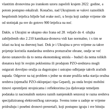
vlastitim dronovima po iranskom uzoru započeli krajem 2022. godine, a
potom postupno eskalirali. Konačno, nad Ukrajinom se valovi raznolikih
bespilotnih letjelica bilježe baš svake noći, u broju koji zadnje vrijeme ide
od stotinjak pa sve do gotovo 900 letjelica na noć.
Dakle, u Ukrajini se ukupno oko Irana od 28. veljače do 4. ožujka
zabilježenih oko 2.210 kamikaza-dronova vidi kao normalno, i s tim se
izlazi na kraj na dnevnoj bazi. Dok je i Ukrajina u prvo vrijeme za takve
prijetnje koristila standardna sredstva protuzračne obrane, ondje se već
davno ustanovilo da to nema ekonomskog smisla – budući da nema tolikih
donatora koji bi svojim poklonima ili prodajom PZO-sredstava mogli
osigurati dovoljno oružja za dugotrajno i ustrajno odbijanje takvih zračnih
napada. Odgovor na taj problem s jedne su strane pružila neka starija oružna
sredstva (njemački PZO-oklopnjaci tipa Gepard), pa onda brojni mobilni
timovi opremljeni strojnicama i reflektorima (za djelovanje temeljem
podataka iz nacionalnih sustava raznih namjenskih senzora) te razna sredstva
specijaliziranog elektroničkog ratovanja. Svemu tome u zadnje se vrijeme
pridružuju i posebni dronovi-presretači, koji postupno igraju i sve bitniju