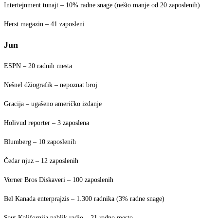
Intertejnment tunajt – 10% radne snage (nešto manje od 20 zaposlenih)
Herst magazin – 41 zaposleni
Jun
ESPN – 20 radnih mesta
Nešnel džiografik – nepoznat broj
Gracija – ugašeno američko izdanje
Holivud reporter – 3 zaposlena
Blumberg – 10 zaposlenih
Čedar njuz – 12 zaposlenih
Vorner Bros Diskaveri – 100 zaposlenih
Bel Kanada enterprajzis – 1.300 radnika (3% radne snage)
Saut Kalifornija pablik radio – 21 radno mesto