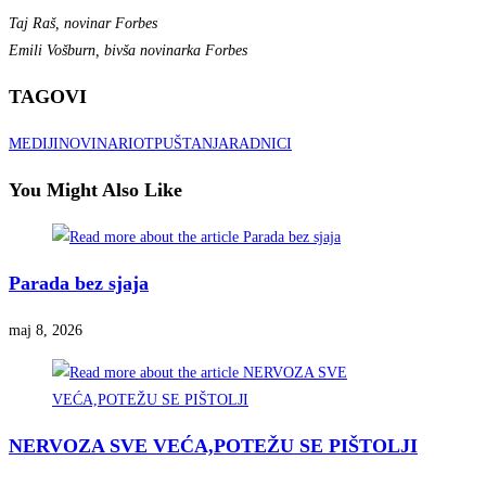
Taj Raš, novinar Forbes
Emili Vošburn, bivša novinarka Forbes
TAGOVI
MEDIJI
NOVINARI
OTPUŠTANJA
RADNICI
You Might Also Like
Parada bez sjaja
maj 8, 2026
NERVOZA SVE VEĆA,POTEŽU SE PIŠTOLJI