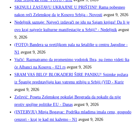
SKINULI ZASTAVU UKRAJINE U PRIŠTINI! Rama pobesneo
nakon reči Zelenskog da je Kosovo Srbija - Novosti
avgust 9, 2026
Nedeljnik saznaje: Najveći izdavači ne idu na Sajam knjiga! Da li je
ovo kraj najveće kulturne manifestacije u Srbiji? - Nedeljnik
avgust
9, 2026
(FOTO) Bandera sa svetiljkom pala na šetalište u centru Jagodine -
N1
avgust 9, 2026
Vučić: Razmatramo da promenimo vodotok Ibra, pa ćemo videti šta
će Albanci na Kosovu - 021.rs
avgust 9, 2026
SRAM VAS BILO! BLOKADERI ŠIRE PANIKU! Snimke požara
iz Španije predstavljaju kao vatrenu stihiju u Srbiji (VID - Kurir
avgust 9, 2026
Zečević: Poseta Zelenskog pokušaj Beograda da pokaže da nije
protiv spoljne politike EU - Danas
avgust 9, 2026
(INTERVJU) Minja Bogavac: Podrška mladima imala cenu, gospodo
cenzori - kraj je kad mi kažemo - N1
avgust 9, 2026