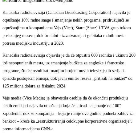
Shutterstock/wellphoto
Kanadska radiotelevizija (Canadian Broadcasting Corporation) najavila je
otpuštanje 10% radne snage i smanjenje nekih programa, pridružujući se
otpuštanjima u kompanijama Vajs (Vice), Starc (Starz) i TVA grup tokom
poslednjeg meseca, dok brutalni niz zatvaranja i gubitaka radnih mesta
potresa medijsku industriju u 2023.
Kanadska radiotelevizija objavila je da će otpustiti 600 radnika i ukinuti 200
još nepopunjenih mesta, uz smanjenje budžeta za engleske i francuske
programe, što će rezultirati manjim brojem novih televizijskih serija i
epizoda postojećih emisija, dok javni emiter rešava „pritisak na budžet“ od
125 miliona dolara za fiskalnu 2024.
Vajs media (Vice Media) je obavestila osoblje da će okončati produkciju
nekih emisija i najavila otpuštanja koja će uticati na „manje od 100“
zaposlenih, dok se kompanija – koja je ranije ove godine podnela zahtev za
bankrot – kreće ka „restrukturiranju celokupne korporativne organizacije“,
prema informacijama CNN-a.