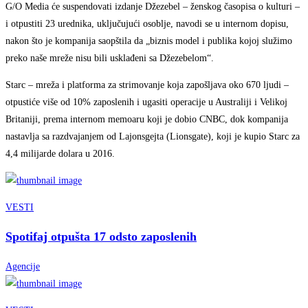
G/O Media će suspendovati izdanje Džezebel – ženskog časopisa o kulturi –
i otpustiti 23 urednika, uključujući osoblje, navodi se u internom dopisu,
nakon što je kompanija saopštila da „biznis model i publika kojoj služimo
preko naše mreže nisu bili usklađeni sa Džezebelom“.
Starc – mreža i platforma za strimovanje koja zapošljava oko 670 ljudi –
otpustiće više od 10% zaposlenih i ugasiti operacije u Australiji i Velikoj
Britaniji, prema internom memoaru koji je dobio CNBC, dok kompanija
nastavlja sa razdvajanjem od Lajonsgejta (Lionsgate), koji je kupio Starc za
4,4 milijarde dolara u 2016.
VESTI
Spotifaj otpušta 17 odsto zaposlenih
Agencije