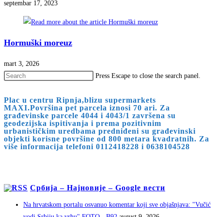
septembar 17, 2023
Hormuški moreuz
mart 3, 2026
Press Escape to close the search panel.
Plac u centru Ripnja,blizu supermarkets
MAXI.Površina pet parcela iznosi 70 ari. Za
građevinske parcele 4044 i 4043/1 završena su
geodezijska ispitivanja i prema pozitivnim
urbanističkim uredbama predniđeni su građevinski
objekti korisne površine od 800 metara kvadratnih. Za
više informacija telefoni 0112418228 i 0638104528
Србија – Најновије – Google вести
Na hrvatskom portalu osvanuo komentar koji sve objašnjava: "Vučić
vodi Srbiju ka vrhu" FOTO - B92
avgust 9, 2026