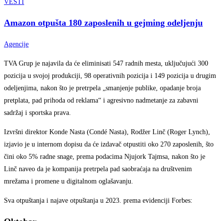
VESTI
Amazon otpušta 180 zaposlenih u gejming odeljenju
Agencije
TVA Grup je najavila da će eliminisati 547 radnih mesta, uključujući 300
pozicija u svojoj produkciji, 98 operativnih pozicija i 149 pozicija u drugim
odeljenjima, nakon što je pretrpela „smanjenje publike, opadanje broja
pretplata, pad prihoda od reklama“ i agresivno nadmetanje za zabavni
sadržaj i sportska prava.
Izvršni direktor Konde Nasta (Condé Nasta), Rodžer Linč (Roger Lynch),
izjavio je u internom dopisu da će izdavač otpustiti oko 270 zaposlenih, što
čini oko 5% radne snage, prema podacima Njujork Tajmsa, nakon što je
Linč naveo da je kompanija pretrpela pad saobraćaja na društvenim
mrežama i promene u digitalnom oglašavanju.
Sva otpuštanja i najave otpuštanja u 2023. prema evidenciji Forbes: