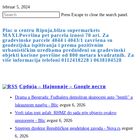
februar 5, 2024
Press Escape to close the search panel.
Plac u centru Ripnja,blizu supermarkets
MAXI.Površina pet parcela iznosi 70 ari. Za
građevinske parcele 4044 i 4043/1 završena su
geodezijska ispitivanja i prema pozitivnim
urbanističkim uredbama predniđeni su građevinski
objekti korisne površine od 800 metara kvadratnih. Za
više informacija telefoni 0112418228 i 0638104528
Србија – Најновије – Google вести
Drama u Beogradu: Fudbaleru demoliran skupoceni auto "bentli" u
luksuznom naselju - Blic
avgust 6, 2026
Vreli talas topi asfalt: RHMZ do sada nije objavio ovakvo
upozorenje - Blic
avgust 6, 2026
Smenjen direktor Republičkog geodetskog zavoda - Nova.rs
avgust
6, 2026