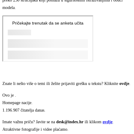
preko 250 stručnjaka koji pomažu u sigurnosnim istraživanjima i obuci
modela.
Znate li nešto više o temi ili želite prijaviti grešku u tekstu? Kliknite
ovdje
.
Ovo je
.
Homepage nacije.
1.196.907 čitatelja danas.
Imate važnu priču? Javite se na
desk@index.hr
ili klikom
ovdje
.
Atraktivne fotografije i videe plaćamo.