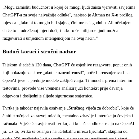
„Mogu zamisliti budućnost u kojoj će mnogi ljudi zaista vjerovati savjetima
ChatGPT-a za svoje najvažnije odluke“, napisao je Altman na X-u prošlog
mjeseca. „Iako bi to moglo biti sjajno, čini me nelagodnim. Ali očekujem
da će to u određenoj mjeri doći, i uskoro će milijarde ljudi možda
razgovarati s umjetnom inteligencijom na ovaj način.“
Budući koraci i stručni nadzor
Tijekom sljedećih 120 dana, ChatGPT će osjetljive razgovore, poput onih
koji pokazuju znakove „akutne uznemirenosti“, početi preusmjeravati na
OpenAI-jeve naprednije modele zaključivanja. Ti modeli, prema internim
testovima, provode više vremena analizirajući kontekst prije davanja
odgovora i dosljednije slijede sigurnosne smjernice.
Tvrtka je također najavila osnivanje „Stručnog vijeća za dobrobit“, koje će
činiti stručnjaci za razvoj mladih, mentalno zdravlje i interakciju čovjeka i
računala. Vijeće će savjetovati tvrtku, ali konačne odluke ostaju na OpenAI-
ju. Uz to, tvrtka se oslanja i na „Globalnu mrežu liječnika“, skupinu od