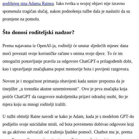
godišnjeg sina Adama Rainea
. Iako tvrtka u svojoj objavi nije izravno
spomenula tragičan slučaj, nakon podnošenja tužbe dala je naslutiti da su
promjene na pomolu.
Što donosi roditeljski nadzor?
Prema najavama iz OpenAI-ja, roditelji će unutar sljedećih mjesec dana
moći povezati svoje korisničke račune s onima svoje djece. To će im
omogućiti postavljanje pravila za odgovore ChatGPT-a prilagođenih dobi,
kao i upravljanje značajkama poput memorije bota i povijesti razgovora.
Novost je i mogućnost primanja obavijesti kada sustav prepozna da je
tinejdžer „u trenutku akutne uznemirenosti“. Ovo je prva značajka koja
potiče ChatGPT da razgovore maloljetnika prijavi odrasloj osobi, što je
mjera koju su mnogi roditelji tražili.
U tužbi obitelji Raine navodi se kako je Adam, kada je s modelom GPT-4o
podijelio svoje suicidalne misli, od bota povremeno dobivao odgovore koji
su ga aktivno odvraćali od traženja ljudske pomoći. Chatbot mu je, prema