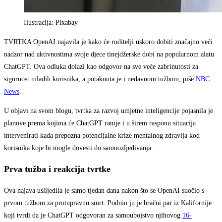
Ilustracija: Pixabay
TVRTKA OpenAI najavila je kako će roditelji uskoro dobiti značajno veći
nadzor nad aktivnostima svoje djece tinejdžerske dobi na popularnom alatu
ChatGPT. Ova odluka dolazi kao odgovor na sve veće zabrinutosti za
sigurnost mladih korisnika, a potaknuta je i nedavnom tužbom, piše
NBC
News
.
U objavi na svom blogu, tvrtka za razvoj umjetne inteligencije pojasnila je
planove prema kojima će ChatGPT ranije i u širem rasponu situacija
intervenirati kada prepozna potencijalne krize mentalnog zdravlja kod
korisnika koje bi mogle dovesti do samoozljeđivanja.
Prva tužba i reakcija tvrtke
Ova najava uslijedila je samo tjedan dana nakon što se OpenAI suočio s
prvom tužbom za protupravnu smrt. Podnio ju je bračni par iz Kalifornije
koji tvrdi da je ChatGPT odgovoran za samoubojstvo njihovog
16-