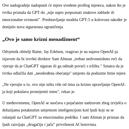
Ove nadogradnje nadopunit će mjere uvedene prošlog mjeseca, nakon što je
tvrtka priznala da GPT-4o „nije uspio prepoznati znakove zablude ili
emocionalne ovisnosti“. Predstavljanje modela GPT-5 u kolovozu također je
donijelo nova sigurnosna ograničenja.
„Ovo je samo krizni menadžment“
Odvjetnik obitelji Raine, Jay Edelson, reagirao je na najavu OpenAI-ja
izjavom da bi izvršni direktor Sam Altman „trebao nedvosmisleno reći da
vjeruje da je ChatGPT siguran ili ga odmah povući s tržišta.“ Smatra da je
tvrtka odlučila dati „neodređena obećanja“ umjesto da poduzme hitne mjere.
„Ne vjerujte u to, ovo nije ništa više od tima za krizno upravljanje OpenAI-
ja koji pokušava promijeniti temu“, rekao je.
U međuvremenu, OpenAI se suočava s pojačanim nadzorom zbog izvješća o
deluzijama potaknutim umjetnom inteligencijom kod ljudi koji su se
oslanjali na ChatGPT za emocionalnu podršku. I sam Altman je priznao da
ljudi razvijaju „drugačiju i jaču“ privrženost AI botovima.