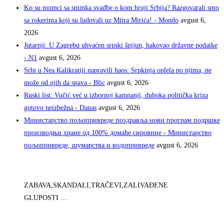
Ko su momci sa snimka svadbe o kom bruji Srbija? Razgovarali smo
sa rokerima koji su ludovali uz Mitra Mirića! - Mondo
avgust 6,
2026
Jutarnji: U Zagrebu uhvaćen srpski špijun, hakovao državne podatke
- N1
avgust 6, 2026
Srbi u Nea Kalikratiji napravili haos: Srpkinja oplela po njima, ne
može od njih da spava - Blic
avgust 6, 2026
Ruski list: Vučić već u izbornoj kampanji, duboka politička kriza
gotovo neizbežna - Danas
avgust 6, 2026
Министарство пољопривреде поздравља нови програм подршке
производњи хране од 100% домаће сировине - Министарство
пољопривреде, шумарства и водопривреде
avgust 6, 2026
ZABAVA,SKANDALI,TRAČEVI,ZALIVAĐENE
GLUPOSTI …