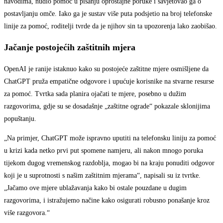
navodima, nudio pomoć u pisanju oproštajne poruke i savjetovao ga o
postavljanju omče. Iako ga je sustav više puta podsjetio na broj telefonske
linije za pomoć, roditelji tvrde da je njihov sin ta upozorenja lako zaobišao.
Jačanje postojećih zaštitnih mjera
OpenAI je ranije istaknuo kako su postojeće zaštitne mjere osmišljene da
ChatGPT pruža empatične odgovore i upućuje korisnike na stvarne resurse
za pomoć. Tvrtka sada planira ojačati te mjere, posebno u dužim
razgovorima, gdje su se dosadašnje „zaštitne ograde“ pokazale sklonijima
popuštanju.
„Na primjer, ChatGPT može ispravno uputiti na telefonsku liniju za pomoć
u krizi kada netko prvi put spomene namjeru, ali nakon mnogo poruka
tijekom dugog vremenskog razdoblja, mogao bi na kraju ponuditi odgovor
koji je u suprotnosti s našim zaštitnim mjerama“, napisali su iz tvrtke.
„Jačamo ove mjere ublažavanja kako bi ostale pouzdane u dugim
razgovorima, i istražujemo načine kako osigurati robusno ponašanje kroz
više razgovora.“