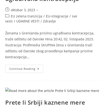
Post
oktobar 3, 2023
published:
Post
EU zelena tranzicija
/
EU-integracije
/
sve
category:
vesti
/
UDARNE VESTI
/
Zdravlje
Ženama s Grenlanda prisilno ugrađivana kontracepcija,
traže odštetu od Danske Hina 20:42, 02. listopada 2023.
Ilustracija: Profimedia SKUPINA žena s Grenlanda traži
odštetu od Danske zbog provođenja kampanje prisilne
kontracepcije…
Ženama
Continue Reading
S
Grenlanda
Prisilno
Ugrađivana
Kontracepcija
Prete li Srbiji kaznene mere