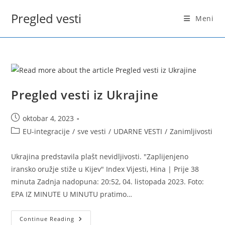
Skip
Pregled vesti
to
Meni
content
Pregled vesti iz Ukrajine
Post
oktobar 4, 2023
published:
Post
EU-integracije
/
sve vesti
/
UDARNE VESTI
/
Zanimljivosti
category:
Ukrajina predstavila plašt nevidljivosti. "Zaplijenjeno
iransko oružje stiže u Kijev" Index Vijesti, Hina | Prije 38
minuta Zadnja nadopuna: 20:52, 04. listopada 2023. Foto:
EPA IZ MINUTE U MINUTU pratimo…
Pregled
Continue Reading