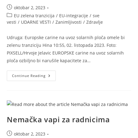
Post
oktobar 2, 2023
published:
Post
EU zelena tranzicija
/
EU-integracije
/
sve
category:
vesti
/
UDARNE VESTI
/
Zanimljivosti
/
Zdravlje
Udruga: Europske carine na uvoz solarnih ploča omele bi
zelenu tranziciju Hina 10:55, 02. listopada 2023. Foto:
PIXSELL/Hrvoje Jelavic EUROPSKE carine na uvoz solarnih
ploča ozbiljno bi narušile kapacitete za…
Zelena
Continue Reading
Tranzicija
EU
Pod
Znakom
Pitanjsa
Nemačka vapi za radnicima
Post
oktobar 2, 2023