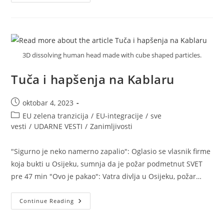
Vesti
Iz
Ukrajine
3D dissolving human head made with cube shaped particles.
Tuča i hapšenja na Kablaru
Post
oktobar 4, 2023
published:
Post
EU zelena tranzicija
/
EU-integracije
/
sve
category:
vesti
/
UDARNE VESTI
/
Zanimljivosti
"Sigurno je neko namerno zapalio": Oglasio se vlasnik firme
koja bukti u Osijeku, sumnja da je požar podmetnut SVET
pre 47 min "Ovo je pakao": Vatra divlja u Osijeku, požar…
Tuča
Continue Reading
I
Hapšenja
Na