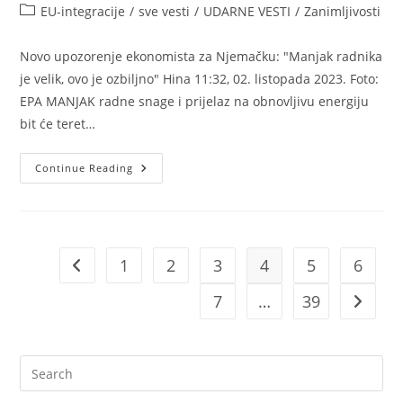
published:
Post
EU-integracije
/
sve vesti
/
UDARNE VESTI
/
Zanimljivosti
category:
Novo upozorenje ekonomista za Njemačku: "Manjak radnika
je velik, ovo je ozbiljno" Hina 11:32, 02. listopada 2023. Foto:
EPA MANJAK radne snage i prijelaz na obnovljivu energiju
bit će teret…
Nemačka
Continue Reading
Vapi
Za
Radnicima
1
2
3
4
5
6
Go to the previous page
7
…
39
Go to t
Pre
Es