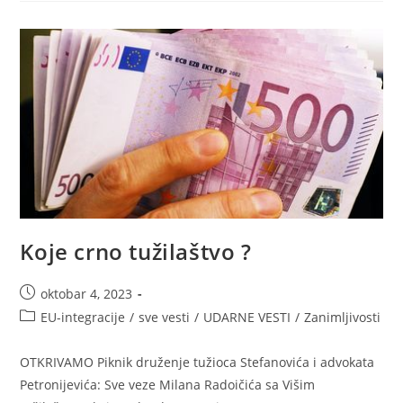
Kablaru
Koje crno tužilaštvo ?
Post
oktobar 4, 2023
published:
Post
EU-integracije
/
sve vesti
/
UDARNE VESTI
/
Zanimljivosti
category:
OTKRIVAMO Piknik druženje tužioca Stefanovića i advokata
Petronijevića: Sve vеze Milana Radoičića sa Višim