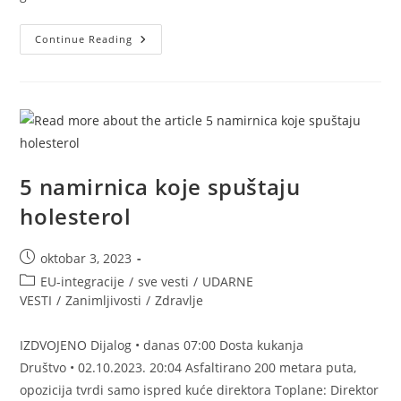
Najnovije
Continue Reading
Vesti
5 namirnica koje spuštaju
holesterol
Post
oktobar 3, 2023
published:
Post
EU-integracije
/
sve vesti
/
UDARNE
category:
VESTI
/
Zanimljivosti
/
Zdravlje
IZDVOJENO Dijalog • danas 07:00 Dosta kukanja
Društvo • 02.10.2023. 20:04 Asfaltirano 200 metara puta,
opozicija tvrdi samo ispred kuće direktora Toplane: Direktor