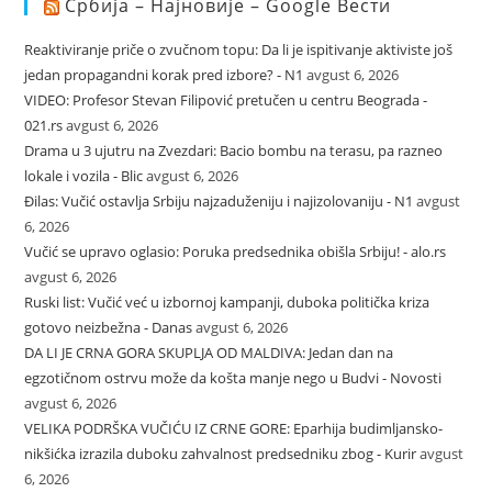
Србија – Најновије – Google Вести
Reaktiviranje priče o zvučnom topu: Da li je ispitivanje aktiviste još
jedan propagandni korak pred izbore? - N1
avgust 6, 2026
VIDEO: Profesor Stevan Filipović pretučen u centru Beograda -
021.rs
avgust 6, 2026
Drama u 3 ujutru na Zvezdari: Bacio bombu na terasu, pa razneo
lokale i vozila - Blic
avgust 6, 2026
Đilas: Vučić ostavlja Srbiju najzaduženiju i najizolovaniju - N1
avgust
6, 2026
Vučić se upravo oglasio: Poruka predsednika obišla Srbiju! - alo.rs
avgust 6, 2026
Ruski list: Vučić već u izbornoj kampanji, duboka politička kriza
gotovo neizbežna - Danas
avgust 6, 2026
DA LI JE CRNA GORA SKUPLJA OD MALDIVA: Jedan dan na
egzotičnom ostrvu može da košta manje nego u Budvi - Novosti
avgust 6, 2026
VELIKA PODRŠKA VUČIĆU IZ CRNE GORE: Eparhija budimljansko-
nikšićka izrazila duboku zahvalnost predsedniku zbog - Kurir
avgust
6, 2026