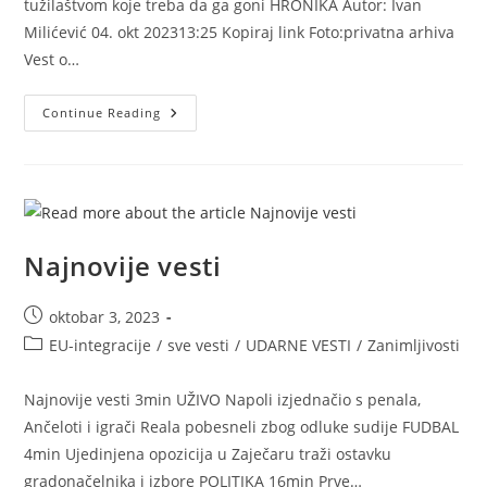
tužilaštvom koje treba da ga goni HRONIKA Autor: Ivan
Milićević 04. okt 202313:25 Kopiraj link Foto:privatna arhiva
Vest o…
Koje
Continue Reading
Crno
Tužilaštvo
?
Najnovije vesti
Post
oktobar 3, 2023
published:
Post
EU-integracije
/
sve vesti
/
UDARNE VESTI
/
Zanimljivosti
category:
Najnovije vesti 3min UŽIVO Napoli izjednačio s penala,
Ančeloti i igrači Reala pobesneli zbog odluke sudije FUDBAL
4min Ujedinjena opozicija u Zaječaru traži ostavku
gradonačelnika i izbore POLITIKA 16min Prve…