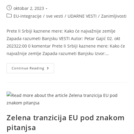
Post
oktobar 2, 2023
published:
Post
EU-integracije
/
sve vesti
/
UDARNE VESTI
/
Zanimljivosti
category:
Prete li Srbiji kaznene mere: Kako će najvažnije zemlje
Zapada razumeti Banjsku VESTI Autor: Petar Gajić 02. okt
202322:00 0 komentar Prete li Srbiji kaznene mere: Kako će
najvažnije zemlje Zapada razumeti Banjsku Izvor:…
Prete
Continue Reading
Li
Srbiji
Kaznene
Mere
Zelena tranzicija EU pod znakom
pitanjsa