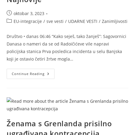
Post
oktobar 3, 2023
published:
Post
EU-integracije
/
sve vesti
/
UDARNE VESTI
/
Zanimljivosti
category:
Društvo • danas 06:46 “Kako seješ, tako žanješ”: Sagovornici
Danasa o nameri da se od Radoičićeve vile napravi
policijska stanica Prva posledica incidenta u selu Banjska
koji je ostavio četiri žrtve mogla…
Najnovije
Continue Reading
Ženama s Grenlanda prisilno
ugrađivana kontracepcija