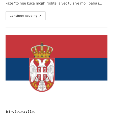
kaže “to nije kuća mojih roditelja već tu žive moji baba i…
5
Continue Reading
Namirnica
Koje
Spuštaju
Holesterol
Najnovije