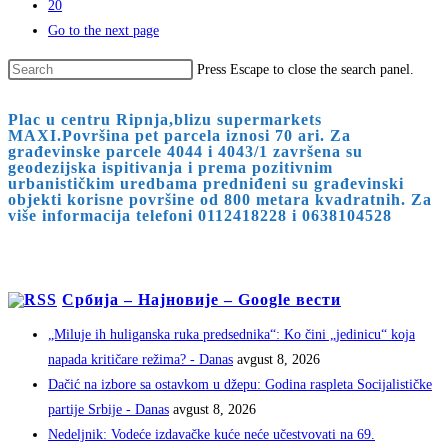
20
Go to the next page
Press Escape to close the search panel.
Plac u centru Ripnja,blizu supermarkets
MAXI.Površina pet parcela iznosi 70 ari. Za
građevinske parcele 4044 i 4043/1 završena su
geodezijska ispitivanja i prema pozitivnim
urbanističkim uredbama predniđeni su građevinski
objekti korisne površine od 800 metara kvadratnih. Za
više informacija telefoni 0112418228 i 0638104528
Србија – Најновије – Google вести
„Miluje ih huliganska ruka predsednika“: Ko čini „jedinicu“ koja
napada kritičare režima? - Danas
avgust 8, 2026
Dačić na izbore sa ostavkom u džepu: Godina raspleta Socijalističke
partije Srbije - Danas
avgust 8, 2026
Nedeljnik: Vodeće izdavačke kuće neće učestvovati na 69.