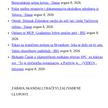
Beogradskom sajmu knjiga - Danas
avgust 8, 2026
Požar uništio prostorije i dokumentaciju ekološkog udruženja iz
Valjeva - Danas
avgust 8, 2026
Olenik: Dolazak Zelenskog ogolio do srži jad i bedu Vučićevog
režima - Danas
avgust 8, 2026
Oglasio se MUP: Građanima Srbije upućen apel - B92
avgust 8,
2026
Pakao na graničnim prelazu sa Hrvatskom, čeka se duže od tri sata:
Važno obaveštenje nadležnih - B92
avgust 8, 2026
Blokader Čanak u islamističkom podkastu pljuvao SPC, pa šokirao
sve: "To je zločinačka organizacija, a Porfirije je... (VIDEO) -
Informer
avgust 8, 2026
ZABAVA,SKANDALI,TRAČEVI,ZALIVAĐENE
GLUPOSTI …