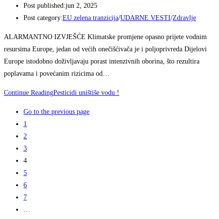
Post published:
jun 2, 2025
Post category:
EU zelena tranzicija
/
UDARNE VESTI
/
Zdravlje
ALARMANTNO IZVJEŠĆE Klimatske promjene opasno prijete vodnim
resursima Europe, jedan od većih onečišćivača je i poljoprivreda Dijelovi
Europe istodobno doživljavaju porast intenzivnih oborina, što rezultira
poplavama i povećanim rizicima od…
Continue Reading
Pesticidi uništiše vodu !
Go to the previous page
1
2
3
4
5
6
7
…