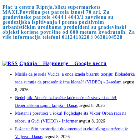
Plac u centru Ripnja,blizu supermarkets
MAXI.Površina pet parcela iznosi 70 ari. Za
građevinske parcele 4044 i 4043/1 završena su
geodezijska ispitivanja i prema pozitivnim
urbanističkim uredbama predniđeni su građevinski
objekti korisne površine od 800 metara kvadratnih. Za
više informacija telefoni 0112418228 i 0638104528
Србија – Најновије – Google вести
Mislila da je srela Vučića, a onda iznela bizarnu teoriju: Blokaderka
sada sumnja da predsednik ima klona?! (VIDEO) - 24sedam
avgust
8, 2026
Nedeljnik: Vodeće izdavačke kuće neće učestvovati na 69.
Beogradskom sajmu knjiga - Danas
avgust 8, 2026
Meštani i posetioci u šoku! Pogledajte šta Viktor Orban radi na
saboru u Guči (VIDEO) - Informer
avgust 8, 2026
Požar uništio prostorije i dokumentaciju ekološkog udruženja iz
Valjeva - Danas
avgust 8, 2026