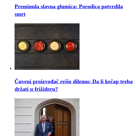
Preminula slavna glumica: Porodica potvrdila
smrt
Čuveni proizvođač rešio dilemu: Da li kečap treba
držati u frižideru?