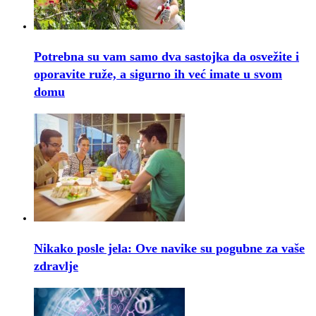
Potrebna su vam samo dva sastojka da osvežite i
oporavite ruže, a sigurno ih već imate u svom
domu
Nikako posle jela: Ove navike su pogubne za vaše
zdravlje