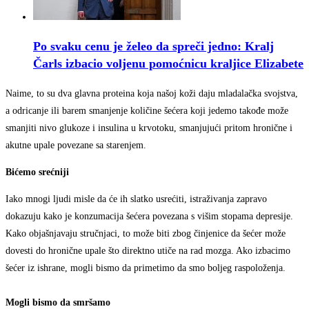
Po svaku cenu je želeo da spreči jedno: Kralj
Čarls izbacio voljenu pomoćnicu kraljice Elizabete
Naime, to su dva glavna proteina koja našoj koži daju mladalačka svojstva,
a odricanje ili barem smanjenje količine šećera koji jedemo takođe može
smanjiti nivo glukoze i insulina u krvotoku, smanjujući pritom hronične i
akutne upale povezane sa starenjem.
Bićemo srećniji
Iako mnogi ljudi misle da će ih slatko usrećiti, istraživanja zapravo
dokazuju kako je konzumacija šećera povezana s višim stopama depresije.
Kako objašnjavaju stručnjaci, to može biti zbog činjenice da šećer može
dovesti do hronične upale što direktno utiče na rad mozga. Ako izbacimo
šećer iz ishrane, mogli bismo da primetimo da smo boljeg raspoloženja.
Mogli bismo da smršamo