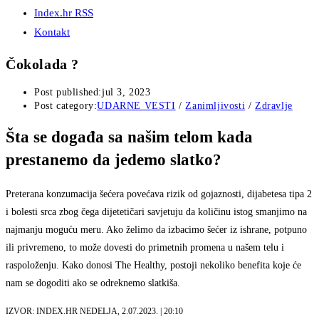
Index.hr RSS
Kontakt
Čokolada ?
Post published:
jul 3, 2023
Post category:
UDARNE VESTI
/
Zanimljivosti
/
Zdravlje
Šta se događa sa našim telom kada
prestanemo da jedemo slatko?
Preterana konzumacija šećera povećava rizik od gojaznosti, dijabetesa tipa 2
i bolesti srca zbog čega dijetetičari savjetuju da količinu istog smanjimo na
najmanju moguću meru. Ako želimo da izbacimo šećer iz ishrane, potpuno
ili privremeno, to može dovesti do primetnih promena u našem telu i
raspoloženju. Kako donosi The Healthy, postoji nekoliko benefita koje će
nam se dogoditi ako se odreknemo slatkiša.
IZVOR: INDEX.HR
NEDELJA, 2.07.2023. | 20:10