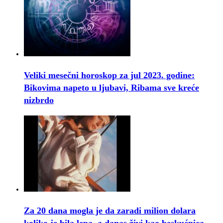
Veliki mesečni horoskop za jul 2023. godine:
Bikovima napeto u ljubavi, Ribama sve kreće
nizbrdo
Za 20 dana mogla je da zaradi milion dolara