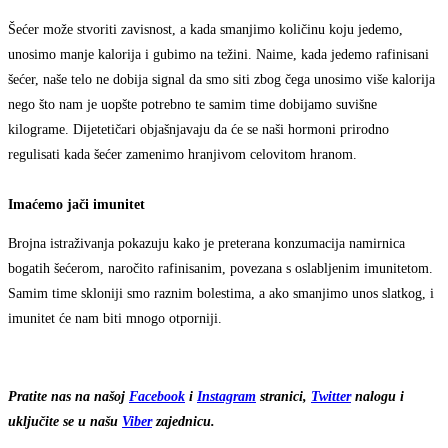
Šećer može stvoriti zavisnost, a kada smanjimo količinu koju jedemo,
unosimo manje kalorija i gubimo na težini. Naime, kada jedemo rafinisani
šećer, naše telo ne dobija signal da smo siti zbog čega unosimo više kalorija
nego što nam je uopšte potrebno te samim time dobijamo suvišne
kilograme. Dijetetičari objašnjavaju da će se naši hormoni prirodno
regulisati kada šećer zamenimo hranjivom celovitom hranom.
Imaćemo jači imunitet
Brojna istraživanja pokazuju kako je preterana konzumacija namirnica
bogatih šećerom, naročito rafinisanim, povezana s oslabljenim imunitetom.
Samim time skloniji smo raznim bolestima, a ako smanjimo unos slatkog, i
imunitet će nam biti mnogo otporniji.
Pratite nas na našoj
Facebook
i
Instagram
stranici,
Twitter
nalogu
i
uključite se u našu
Viber
zajednicu.