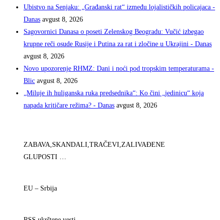
Ubistvo na Senjaku: „Građanski rat“ između lojalističkih policajaca -
Danas
avgust 8, 2026
Sagovornici Danasa o poseti Zelenskog Beogradu: Vučić izbegao
krupne reči osude Rusije i Putina za rat i zločine u Ukrajini - Danas
avgust 8, 2026
Novo upozorenje RHMZ: Dani i noći pod tropskim temperaturama -
Blic
avgust 8, 2026
„Miluje ih huliganska ruka predsednika“: Ko čini „jedinicu“ koja
napada kritičare režima? - Danas
avgust 8, 2026
ZABAVA,SKANDALI,TRAČEVI,ZALIVAĐENE
GLUPOSTI …
EU – Srbija
RSS ukrštene vesti