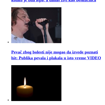
koliko je bila lepa, a danas živi kao beskućnica
Pevač zbog bolesti nije mogao da izvede poznati
hit: Publika pevala i plakala u isto vreme VIDEO