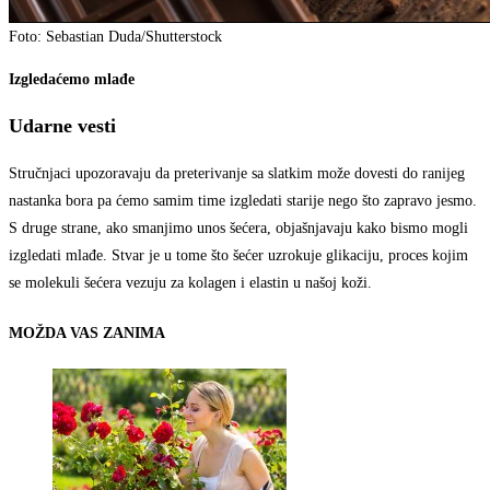
Foto: Sebastian Duda/Shutterstock
Izgledaćemo mlađe
Udarne vesti
Stručnjaci upozoravaju da preterivanje sa slatkim može dovesti do ranijeg
nastanka bora pa ćemo samim time izgledati starije nego što zapravo jesmo.
S druge strane, ako smanjimo unos šećera, objašnjavaju kako bismo mogli
izgledati mlađe. Stvar je u tome što šećer uzrokuje glikaciju, proces kojim
se molekuli šećera vezuju za kolagen i elastin u našoj koži.
MOŽDA VAS ZANIMA