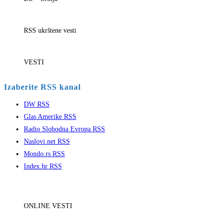
RSS ukrštene vesti
VESTI
Izaberite RSS kanal
DW RSS
Glas Amerike RSS
Radio Slobodna Evropa RSS
Naslovi.net RSS
Mondo.rs RSS
Index.hr RSS
ONLINE VESTI