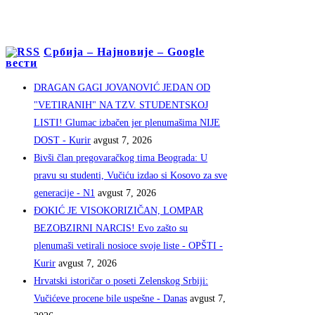
Србија – Најновије – Google
вести
DRAGAN GAGI JOVANOVIĆ JEDAN OD
"VETIRANIH" NA TZV. STUDENTSKOJ
LISTI! Glumac izbačen jer plenumašima NIJE
DOST - Kurir
avgust 7, 2026
Bivši član pregovaračkog tima Beograda: U
pravu su studenti, Vučiću izdao si Kosovo za sve
generacije - N1
avgust 7, 2026
ĐOKIĆ JE VISOKORIZIČAN, LOMPAR
BEZOBZIRNI NARCIS! Evo zašto su
plenumaši vetirali nosioce svoje liste - OPŠTI -
Kurir
avgust 7, 2026
Hrvatski istoričar o poseti Zelenskog Srbiji:
Vučićeve procene bile uspešne - Danas
avgust 7,