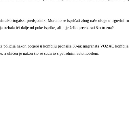
ovimaPortugalski predsjednik: Moramo se ispričati zbog naše uloge u trgovini 
ala ići dalje od puke isprike, ali nije želio precizirati što to znači.
a policija nakon potjere u kombiju pronašla 30-ak migranata VOZAČ kombija (
lje, a uhićen je nakon što se sudario s patrolnim automobilom.