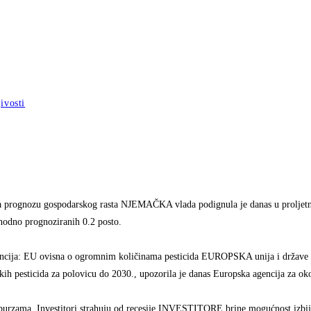
ivosti
a prognozu gospodarskog rasta NJEMAČKA vlada podignula je danas u prolje
hodno prognoziranih 0.2 posto.
ncija: EU ovisna o ogromnim količinama pesticida EUROPSKA unija i države 
jskih pesticida za polovicu do 2030., upozorila je danas Europska agencija za o
burzama. Investitori strahuju od recesije INVESTITORE brine mogućnost izbija