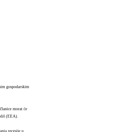
tnim gospodarskim
članice morat će
koliš (EEA).
nja recesije u