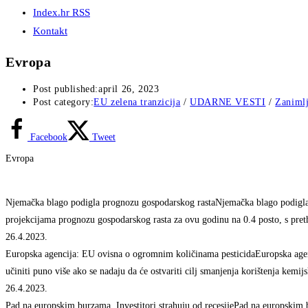
Index.hr RSS
Kontakt
Evropa
Post published:
april 26, 2023
Post category:
EU zelena tranzicija
/
UDARNE VESTI
/
Zanimlj
Facebook
Tweet
Evropa
Njemačka blago podigla prognozu gospodarskog rastaNjemačka blago podigl
projekcijama prognozu gospodarskog rasta za ovu godinu na 0.4 posto, s pret
26.4.2023.
Europska agencija: EU ovisna o ogromnim količinama pesticidaEuropska age
učiniti puno više ako se nadaju da će ostvariti cilj smanjenja korištenja kemi
26.4.2023.
Pad na europskim burzama. Investitori strahuju od recesijePad na europskim 