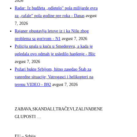
2026
Radar: Iz budžeta „odletelo“ pola milijarde evra
za „rafale“ pola godine pre roka - Danas
avgust
7, 2026
Rajaner obustavlja letove iz i ka Nišu zbog
problema sa gorivom - N1
avgust 7, 2026
Policija upala u kuću u Smederevu, a kada je
ugledala ovo odmah je usledilo hapšenje - Blic
avgust 7, 2026
Požari bukte Srbijom, hitno zasedao Štab za
vanredne situacije; Vatrogasci i helikopteri na
terenu VIDEO - B92
avgust 7, 2026
ZABAVA,SKANDALI,TRAČEVI,ZALIVAĐENE
GLUPOSTI …
EU – Srbija