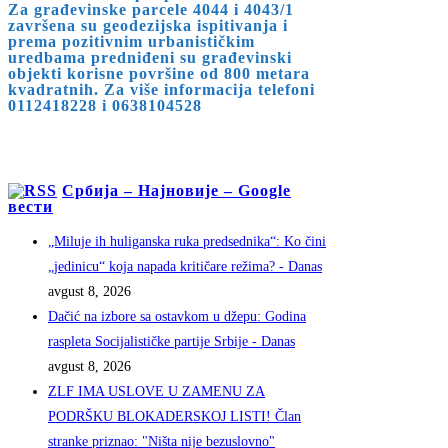
Za građevinske parcele 4044 i 4043/1
završena su geodezijska ispitivanja i
prema pozitivnim urbanističkim
uredbama predniđeni su građevinski
objekti korisne površine od 800 metara
kvadratnih. Za više informacija telefoni
0112418228 i 0638104528
Србија – Најновије – Google
вести
„Miluje ih huliganska ruka predsednika“: Ko čini
„jedinicu“ koja napada kritičare režima? - Danas
avgust 8, 2026
Dačić na izbore sa ostavkom u džepu: Godina
raspleta Socijalističke partije Srbije - Danas
avgust 8, 2026
ZLF IMA USLOVE U ZAMENU ZA
PODRŠKU BLOKADERSKOJ LISTI! Član
stranke priznao: "Ništa nije bezuslovno"