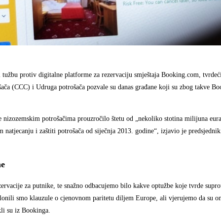
užbu protiv digitalne platforme za rezervaciju smještaja Booking.com, tvrdeći
rošača (CCC) i Udruga potrošača pozvale su danas građane koji su zbog takve B
 nizozemskim potrošačima prouzročilo štetu od „nekoliko stotina milijuna eura
 natjecanju i zaštiti potrošača od siječnja 2013. godine“, izjavio je predsjedn
ne
ezervacije za putnike, te snažno odbacujemo bilo kakve optužbe koje tvrde supr
lonili smo klauzule o cjenovnom paritetu diljem Europe, ali vjerujemo da su o
li su iz Bookinga.