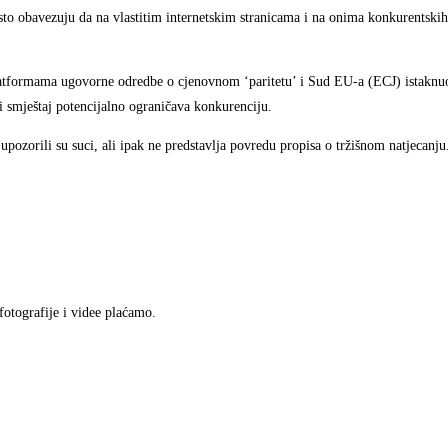
sto obavezuju da na vlastitim internetskim stranicama i na onima konkurentskih
latformama ugovorne odredbe o cjenovnom ‘paritetu’ i Sud EU-a (ECJ) istaknuo
smještaj potencijalno ograničava konkurenciju.
ozorili su suci, ali ipak ne predstavlja povredu propisa o tržišnom natjecanju
 fotografije i videe plaćamo.