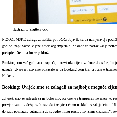
Ilustracija: Shutterstock
NIZOZEMSKE udruge za zaštitu potrošača objavile su da namjeravaju podići t
godine ‘napuhavao’ cijene hotelskog smještaja. Zaklada za potraživanja pot
pretrpjeli štetu da im se pridruže.
Booking.com već godinama naplaćuje previsoke cijene za hotelske sobe, što je
udruge. „Naše istraživanje pokazalo je da Booking.com krši propise o tržišnom
Heikens.
Booking: Uvijek smo se zalagali za najbolje moguće cije
„Uvijek smo se zalagali za najbolje moguće cijene i transparentno iskustvo r
provjeravamo sadržaj ovih navoda i reagirat ćemo u skladu s zaključcima. Uk
do sada pomagale putnicima da svugdje imaju pristup izvrsnim cijenama“, rek