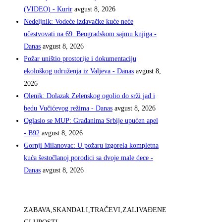
(VIDEO) - Kurir
avgust 8, 2026
Nedeljnik: Vodeće izdavačke kuće neće
učestvovati na 69. Beogradskom sajmu knjiga -
Danas
avgust 8, 2026
Požar uništio prostorije i dokumentaciju
ekološkog udruženja iz Valjeva - Danas
avgust 8,
2026
Olenik: Dolazak Zelenskog ogolio do srži jad i
bedu Vučićevog režima - Danas
avgust 8, 2026
Oglasio se MUP: Građanima Srbije upućen apel
- B92
avgust 8, 2026
Gornji Milanovac: U požaru izgorela kompletna
kuća šestočlanoj porodici sa dvoje male dece -
Danas
avgust 8, 2026
ZABAVA,SKANDALI,TRAČEVI,ZALIVAĐENE