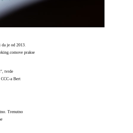
 da je od 2013.
ooking.comove prakse
“, tvrde
ik CCC-a Bert
otno. Trenutno
ne