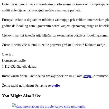
Hoteli se u ugovorima s internetskim platformama za rezervaciju smještaja če
nuditi niže cijene, prihvaćajući načelo cjenovnog pariteta.
Europski zakon o digitalnim tržištima zabranjuje pak velikim internetskim p
godine da Booking.com ugovornim određivanjem cjenovnog praga za hotelski 
Cjenovni paritet također nije ključan za ekonomsku održivost Booking.coma, up
Znate li nešto više o temi ili želite prijaviti grešku u tekstu? Kliknite
ovdje
.
Ovo je
.
Homepage nacije.
1.112.632 čitatelja danas.
Imate važnu priču? Javite se na
desk@index.hr
ili klikom
ovdje
. Atraktivne
Želite raditi na Indexu? Prijavite se
ovdje
.
You Might Also Like