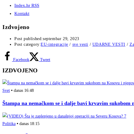
Index.hr RSS
Kontakt
Izdvojeno
Post published:
septembar 29, 2023
Post category:
EU-integracije
/
sve vesti
/
UDARNE VESTI
/
Za
Facebook
Tweet
IZDVOJENO
Svet
•
danas 16:48
Štampa na nemačkom se i dalje bavi krvavim sukobom na
Politika
•
danas 18:15