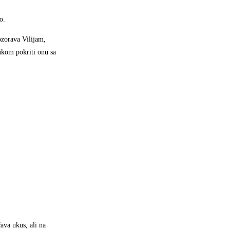
o.
ozorava Vilijam,
rukom pokriti onu sa
ava ukus, ali na