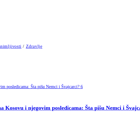
nimljivosti
/
Zdravlje
 Kosovu i njegovim posledicama: Šta pišu Nemci i Švajc