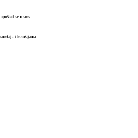
 upuštati se u sms
́ smetaju i komšijama