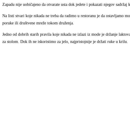
Zapadu nije uobičajeno da otvarate usta dok jedete i pokazati njegov sadržaj 
Na listi stvari koje nikada ne treba da radimo u restoranu je da ostavljamo mobi
poruke ili društvene mreže tokom druženja.
Jedno od dobrih starih pravila koje nikada ne izlazi iz mode je držanje laktov
za stolom. Dok ih ne iskoristimo za jelo, najpristojnije je držati ruke u krilu.