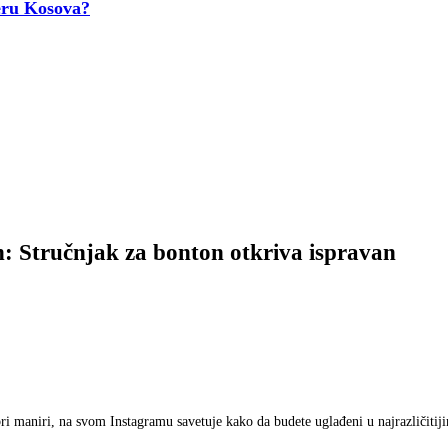
veru Kosova?
n: Stručnjak za bonton otkriva ispravan
bri maniri, na svom Instagramu savetuje kako da budete uglađeni u najrazličitij