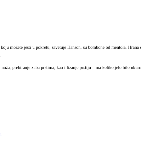
a koju možete jesti u pokretu, savetuje Hanson, su bombone od mentola. Hrana 
.
oža, prebiranje zuba prstima, kao i lizanje prstiju – ma koliko jelo bilo ukusn