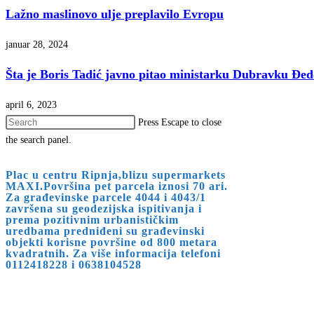
Lažno maslinovo ulje preplavilo Evropu
januar 28, 2024
Šta je Boris Tadić javno pitao ministarku Dubravku Đe
april 6, 2023
Press Escape to close
the search panel.
Plac u centru Ripnja,blizu supermarkets
MAXI.Površina pet parcela iznosi 70 ari.
Za građevinske parcele 4044 i 4043/1
završena su geodezijska ispitivanja i
prema pozitivnim urbanističkim
uredbama predniđeni su građevinski
objekti korisne površine od 800 metara
kvadratnih. Za više informacija telefoni
0112418228 i 0638104528