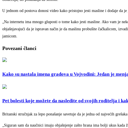
U jednom od postova donosi video kako pristojno jesti masline i dodaje da je
„Na internetu ima mnogo gluposti o tome kako jesti masline. Ako vam je neko 
objašnjavajući da je ispravan način je da maslinu probušite čačkalicom, izvadi
jamicom.
Povezani članci
Kako su nastala imena gradova u Vojvodini: Jedan je menja
Pet bolesti koje možete da nasledite od svojih roditelja i k
Britanski stručnjak za lepo ponašanje savetuje da je jedna od najvećih grešaka
„Siguran sam da naučnici imaju objašnjenje zašto hrana ima bolji ukus kada žv