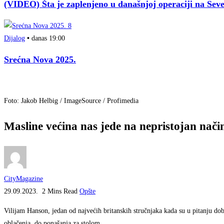
(VIDEO) Šta je zaplenjeno u današnjoj operaciji na Se
Dijalog
•
danas 19:00
Srećna Nova 2025.
Foto: Jakob Helbig / ImageSource / Profimedia
Masline većina nas jede na nepristojan nači
CityMagazine
29.09.2023.
2 Mins Read
Opšte
Vilijam Hanson, jedan od najvećih britanskih stručnjaka kada su u pitanju do
oblačenja, do ponašanja za stolom.