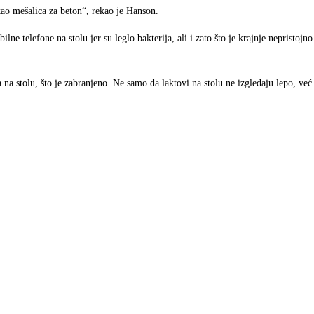
kao mešalica za beton“, rekao je Hanson.
lne telefone na stolu jer su leglo bakterija, ali i zato što je krajnje nepristojno
a na stolu, što je zabranjeno. Ne samo da laktovi na stolu ne izgledaju lepo, vec