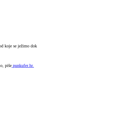
od koje se ježimo dok
o, piše
punkufer.hr.