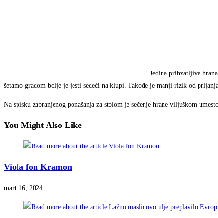
Jedina prihvatljiva hran
šetamo gradom bolje je jesti sedeći na klupi. Takođe je manji rizik od prljanja
Na spisku zabranjenog ponašanja za stolom je sečenje hrane viljuškom umesto n
You Might Also Like
Viola fon Kramon
mart 16, 2024