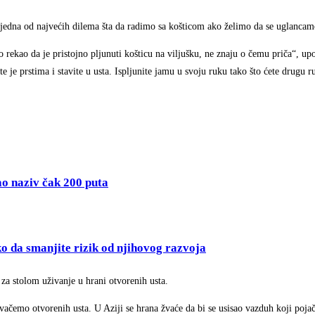
 jedna od najvećih dilema šta da radimo sa košticom ako želimo da se uglancam
rekao da je pristojno pljunuti košticu na viljušku, ne znaju o čemu priča“, up
te je prstima i stavite u usta. Ispljunite jamu u svoju ruku tako što ćete drugu 
o naziv čak 200 puta
ako da smanjite rizik od njihovog razvoja
 za stolom uživanje u hrani otvorenih usta.
ačemo otvorenih usta. U Aziji se hrana žvaće da bi se usisao vazduh koji pojač