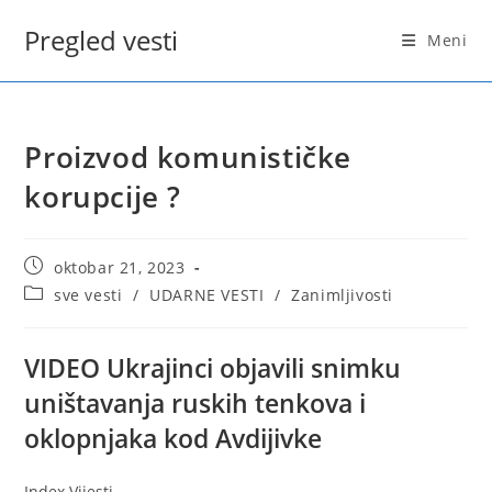
Skip
Pregled vesti
to
Meni
content
Proizvod komunističke
korupcije ?
Post
oktobar 21, 2023
published:
Post
sve vesti
/
UDARNE VESTI
/
Zanimljivosti
category:
VIDEO
Ukrajinci objavili snimku
uništavanja ruskih tenkova i
oklopnjaka kod Avdijivke
Index Vijesti