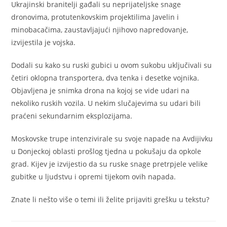
Ukrajinski branitelji gađali su neprijateljske snage
dronovima, protutenkovskim projektilima Javelin i
minobacačima, zaustavljajući njihovo napredovanje,
izvijestila je vojska.
Dodali su kako su ruski gubici u ovom sukobu uključivali su
četiri oklopna transportera, dva tenka i desetke vojnika.
Objavljena je snimka drona na kojoj se vide udari na
nekoliko ruskih vozila. U nekim slučajevima su udari bili
praćeni sekundarnim eksplozijama.
Moskovske trupe intenzivirale su svoje napade na Avdijivku
u Donjeckoj oblasti prošlog tjedna u pokušaju da opkole
grad. Kijev je izvijestio da su ruske snage pretrpjele velike
gubitke u ljudstvu i opremi tijekom ovih napada.
Znate li nešto više o temi ili želite prijaviti grešku u tekstu?