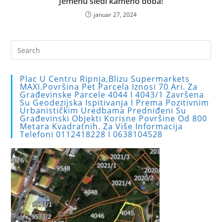
Jemenu sledi kameno doba!
januar 27, 2024
Pre
Es
to
Plac U Centru Ripnja,blizu Supermarkets
clo
MAXI.Površina Pet Parcela Iznosi 70 Ari. Za
Građevinske Parcele 4044 I 4043/1 Završena
the
Su Geodezijska Ispitivanja I Prema Pozitivnim
sea
Urbanističkim Uredbama Predniđeni Su
Građevinski Objekti Korisne Površine Od 800
pan
Metara Kvadratnih. Za Više Informacija
Telefoni 0112418228 I 0638104528