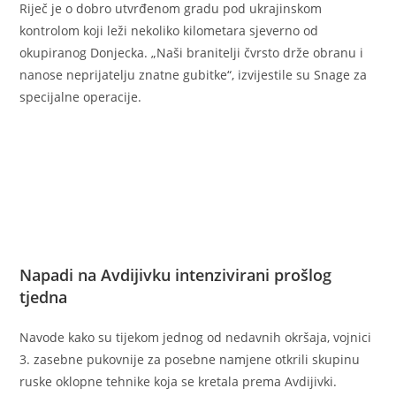
Riječ je o dobro utvrđenom gradu pod ukrajinskom
kontrolom koji leži nekoliko kilometara sjeverno od
okupiranog Donjecka. „Naši branitelji čvrsto drže obranu i
nanose neprijatelju znatne gubitke“, izvijestile su Snage za
specijalne operacije.
Napadi na Avdijivku intenzivirani prošlog
tjedna
Navode kako su tijekom jednog od nedavnih okršaja, vojnici
3. zasebne pukovnije za posebne namjene otkrili skupinu
ruske oklopne tehnike koja se kretala prema Avdijivki.