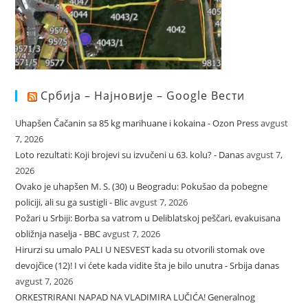
Србија – Најновије – Google Вести
Uhapšen Čačanin sa 85 kg marihuane i kokaina - Ozon Press
avgust
7, 2026
Loto rezultati: Koji brojevi su izvučeni u 63. kolu? - Danas
avgust 7,
2026
Ovako je uhapšen M. S. (30) u Beogradu: Pokušao da pobegne
policiji, ali su ga sustigli - Blic
avgust 7, 2026
Požari u Srbiji: Borba sa vatrom u Deliblatskoj peščari, evakuisana
obližnja naselja - BBC
avgust 7, 2026
Hirurzi su umalo PALI U NESVEST kada su otvorili stomak ove
devojčice (12)! I vi ćete kada vidite šta je bilo unutra - Srbija danas
avgust 7, 2026
ORKESTRIRANI NAPAD NA VLADIMIRA LUČIĆA! Generalnog