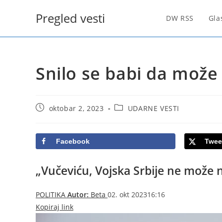
Skip
Pregled vesti
to
DW RSS
Gla
content
Snilo se babi da može
Post
Post
oktobar 2, 2023
UDARNE VESTI
published:
category:
Facebook
Twee
„Vučeviću, Vojska Srbije ne može
POLITIKA
Autor:
Beta
02. okt 202316:16
Kopiraj link