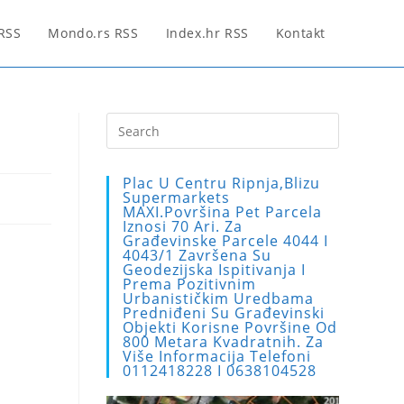
 RSS
Mondo.rs RSS
Index.hr RSS
Kontakt
Press
Escape
to
Plac U Centru Ripnja,blizu
close
Supermarkets
MAXI.Površina Pet Parcela
the
Iznosi 70 Ari. Za
search
Građevinske Parcele 4044 I
4043/1 Završena Su
panel.
Geodezijska Ispitivanja I
Prema Pozitivnim
Urbanističkim Uredbama
Predniđeni Su Građevinski
Objekti Korisne Površine Od
800 Metara Kvadratnih. Za
Više Informacija Telefoni
0112418228 I 0638104528