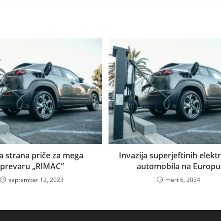
a strana priče za mega
Invazija superjeftinih elekt
prevaru „RIMAC“
automobila na Europu
septembar 12, 2023
mart 6, 2024