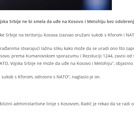
Vojska Srbije ne bi smela da uđe na Kosovo i Metohiju bez odobren
ske Srbije na teritoriju Kosova izazvao oružani sukob s Kforom i NA
 građanima stvarajući lažnu sliku kako može da se uradi ono što zap
osovo, prema Kumanovskom sporazumu i Rezoluciji 1244, zavisi od 
NATO, Vojska Srbije ne može da uđe na Kosovo i Metohiju“, objasnio 
 sukob s Kforom, odnosno s NATO“, naglasio je on.
lizini administartivne linije s Kosovom, Radić je rekao da se radi o