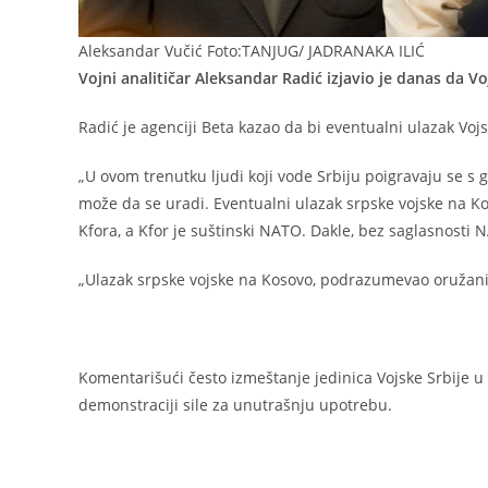
Aleksandar Vučić Foto:TANJUG/ JADRANAKA ILIĆ
Vojni analitičar Aleksandar Radić izjavio je danas da 
Radić je agenciji Beta kazao da bi eventualni ulazak Voj
„U ovom trenutku ljudi koji vode Srbiju poigravaju se s
može da se uradi. Eventualni ulazak srpske vojske na K
Kfora, a Kfor je suštinski NATO. Dakle, bez saglasnosti 
„Ulazak srpske vojske na Kosovo, podrazumevao oružani
Komentarišući često izmeštanje jedinica Vojske Srbije u b
demonstraciji sile za unutrašnju upotrebu.