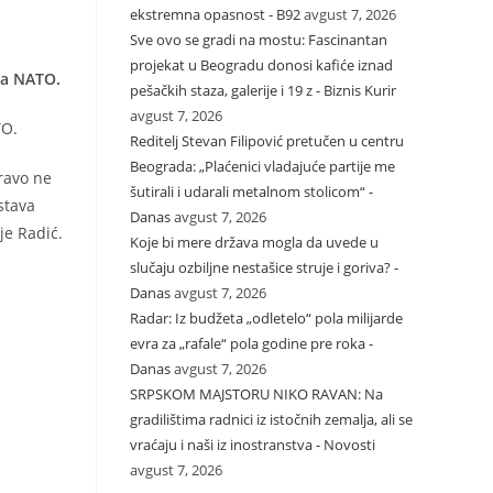
ekstremna opasnost - B92
avgust 7, 2026
Sve ovo se gradi na mostu: Fascinantan
projekat u Beogradu donosi kafiće iznad
ja NATO.
pešačkih staza, galerije i 19 z - Biznis Kurir
avgust 7, 2026
TO.
Reditelj Stevan Filipović pretučen u centru
Beograda: „Plaćenici vladajuće partije me
ravo ne
šutirali i udarali metalnom stolicom“ -
stava
Danas
avgust 7, 2026
je Radić.
Koje bi mere država mogla da uvede u
slučaju ozbiljne nestašice struje i goriva? -
Danas
avgust 7, 2026
Radar: Iz budžeta „odletelo“ pola milijarde
evra za „rafale“ pola godine pre roka -
Danas
avgust 7, 2026
SRPSKOM MAJSTORU NIKO RAVAN: Na
gradilištima radnici iz istočnih zemalja, ali se
vraćaju i naši iz inostranstva - Novosti
avgust 7, 2026