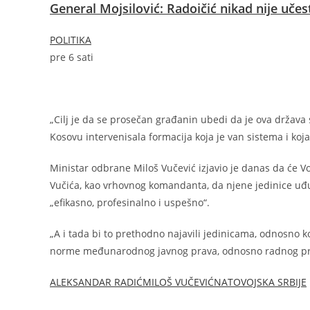
General Mojsilović: Radoičić nikad nije uč
POLITIKA
pre 6 sati
„Cilj je da se prosečan građanin ubedi da je ova država
Kosovu intervenisala formacija koja je van sistema i koj
Ministar odbrane Miloš Vučević izjavio je danas da će V
Vučića, kao vrhovnog komandanta, da njene jedinice uđu n
„efikasno, profesinalno i uspešno“.
„A i tada bi to prethodno najavili jedinicama, odnosno 
norme međunarodnog javnog prava, odnosno radnog prav
ALEKSANDAR RADIĆ
MILOŠ VUČEVIĆ
NATO
VOJSKA SRBIJE