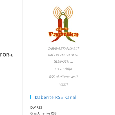
ZABAVA,SKANDALI,T
 KFOR-u
RAČEVI,ZALIVAĐENE
GLUPOSTI …
EU – Srbija
RSS ukrštene vesti
VESTI
Izaberite RSS Kanal
DW RSS
Glas Amerike RSS