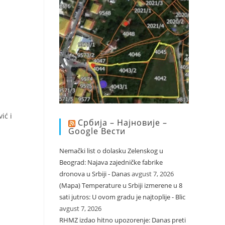
ić i
Србија – Најновије –
Google Вести
Nemački list o dolasku Zelenskog u
Beograd: Najava zajedničke fabrike
dronova u Srbiji - Danas
avgust 7, 2026
(Mapa) Temperature u Srbiji izmerene u 8
sati jutros: U ovom gradu je najtoplije - Blic
avgust 7, 2026
RHMZ izdao hitno upozorenje: Danas preti