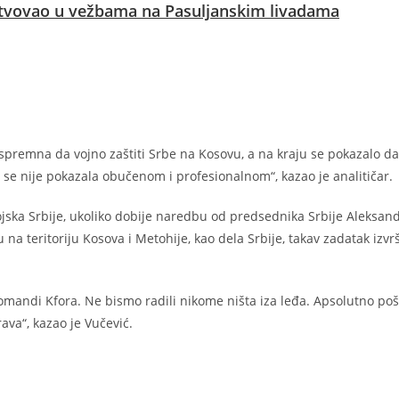
estvovao u vežbama na Pasuljanskim livadama
 spremna da vojno zaštiti Srbe na Kosovu, a na kraju se pokazalo da
a se nije pokazala obučenom i profesionalnom“, kazao je analitičar.
ojska Srbije, ukoliko dobije naredbu od predsednika Srbije Aleksan
a teritoriju Kosova i Metohije, kao dela Srbije, takav zadatak izvrš
komandi Kfora. Ne bismo radili nikome ništa iza leđa. Apsolutno poš
a“, kazao je Vučević.