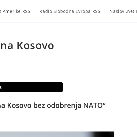
s Amerike RSS
Radio Slobodna Evropa RSS
Naslovi.net
 na Kosovo
t
 na Kosovo bez odobrenja NATO“