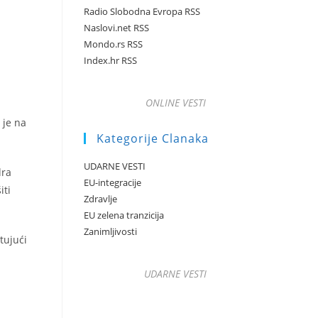
Radio Slobodna Evropa RSS
Naslovi.net RSS
Mondo.rs RSS
Index.hr RSS
ONLINE VESTI
 je na
Kategorije Clanaka
UDARNE VESTI
dra
EU-integracije
iti
Zdravlje
EU zelena tranzicija
Zanimljivosti
tujući
UDARNE VESTI