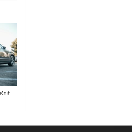
ričnih