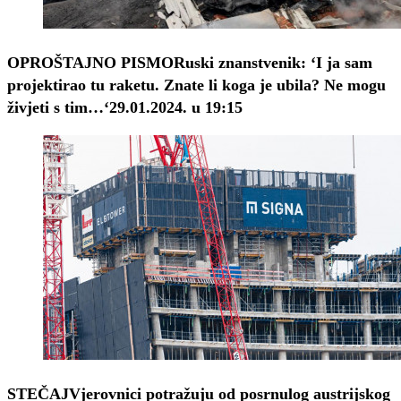
OPROŠTAJNO PISMO
Ruski znanstvenik: ‘I ja sam
projektirao tu raketu. Znate li koga je ubila? Ne mogu
živjeti s tim…‘
29.01.2024. u 19:15
STEČAJ
Vjerovnici potražuju od posrnulog austrijskog