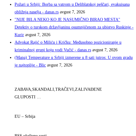
Požari u Srbiji: Borba sa vatrom u Deliblatskoj peščari, evakuisana
obližnja naselja - danas.rs
avgust 7, 2026
"NIJE BILA NEKO KO JE NASUMIČNO BIRAO MESTA"
Detektiv o turskom državljaninu osumnjičenom za ubistvo Ruskinje -
Kurir
avgust 7, 2026
Advokat Rajić o Miliću i Kričku: Međusobno pozicioniranje u
kriminalnoj grupi koju vodi Vučić - danas.rs
avgust 7, 2026
(Mapa) Temperature u Srbiji izmerene u 8 sati jutros: U ovom gradu
je najtoplije - Blic
avgust 7, 2026
ZABAVA,SKANDALI,TRAČEVI,ZALIVAĐENE
GLUPOSTI …
EU – Srbija
RSS ukrštene vesti