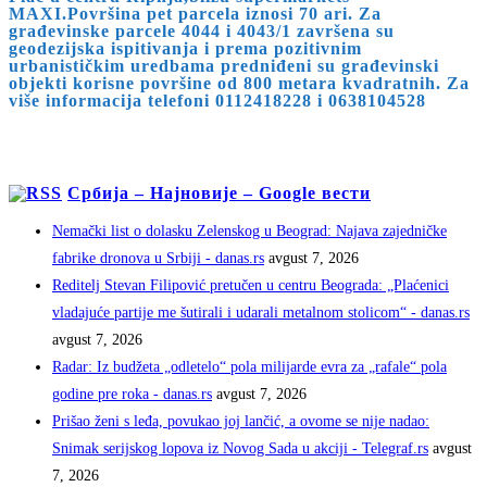
MAXI.Površina pet parcela iznosi 70 ari. Za
građevinske parcele 4044 i 4043/1 završena su
geodezijska ispitivanja i prema pozitivnim
urbanističkim uredbama predniđeni su građevinski
objekti korisne površine od 800 metara kvadratnih. Za
više informacija telefoni 0112418228 i 0638104528
Србија – Најновије – Google вести
Nemački list o dolasku Zelenskog u Beograd: Najava zajedničke
fabrike dronova u Srbiji - danas.rs
avgust 7, 2026
Reditelj Stevan Filipović pretučen u centru Beograda: „Plaćenici
vladajuće partije me šutirali i udarali metalnom stolicom“ - danas.rs
avgust 7, 2026
Radar: Iz budžeta „odletelo“ pola milijarde evra za „rafale“ pola
godine pre roka - danas.rs
avgust 7, 2026
Prišao ženi s leđa, povukao joj lančić, a ovome se nije nadao:
Snimak serijskog lopova iz Novog Sada u akciji - Telegraf.rs
avgust
7, 2026