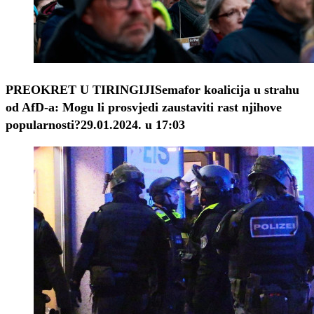
PREOKRET U TIRINGIJI
Semafor koalicija u strahu
od AfD-a: Mogu li prosvjedi zaustaviti rast njihove
popularnosti?
29.01.2024. u 17:03