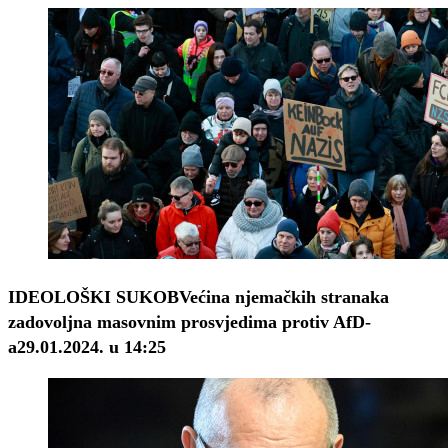
IDEOLOŠKI SUKOB
Većina njemačkih stranaka
zadovoljna masovnim prosvjedima protiv AfD-
a
29.01.2024. u 14:25