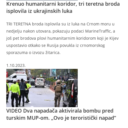
Krenuo humanitarni koridor, tri teretna broda
isplovila iz ukrajinskih luka
TRI TERETNA broda isplovila su iz luka na Crnom moru u
nedjelju nakon utovara, pokazuju podaci MarineTraffic, a
još pet brodova plovi humanitarnim koridorom koji je Kijev
uspostavio otkako se Rusija povukla iz crnomorskog
sporazuma o izvozu žitarica.
1.10.2023.
VIDEO
Dva napadača aktivirala bombu pred
turskim MUP-om. „Ovo je teroristički napad“