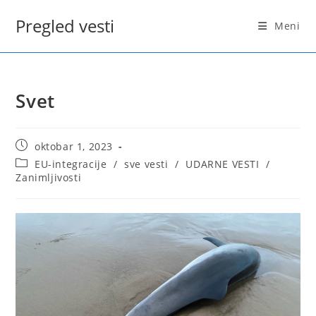
Skip
Pregled vesti
to
Meni
content
Svet
Post
oktobar 1, 2023
published:
Post
EU-integracije
/
sve vesti
/
UDARNE VESTI
/
category:
Zanimljivosti