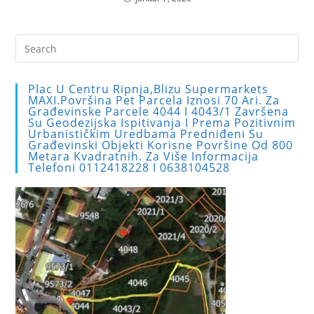
Pre
Es
to
Plac U Centru Ripnja,blizu Supermarkets
clo
MAXI.Površina Pet Parcela Iznosi 70 Ari. Za
Građevinske Parcele 4044 I 4043/1 Završena
the
Su Geodezijska Ispitivanja I Prema Pozitivnim
sea
Urbanističkim Uredbama Predniđeni Su
Građevinski Objekti Korisne Površine Od 800
pan
Metara Kvadratnih. Za Više Informacija
Telefoni 0112418228 I 0638104528