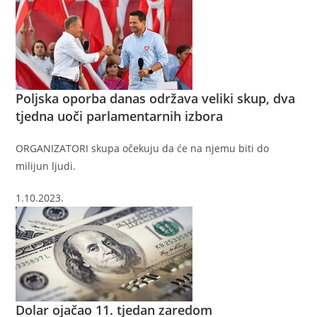
Poljska oporba danas održava veliki skup, dva
tjedna uoči parlamentarnih izbora
ORGANIZATORI skupa očekuju da će na njemu biti do
milijun ljudi.
1.10.2023.
Dolar ojačao 11. tjedan zaredom