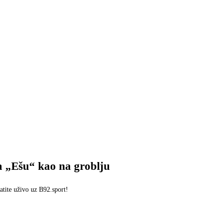
a „Ešu“ kao na groblju
ratite uživo uz B92.sport!