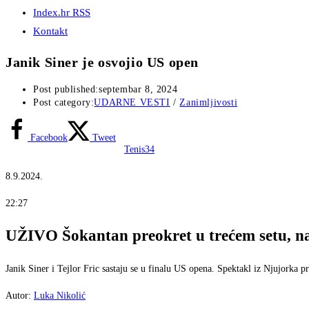
Index.hr RSS
Kontakt
Janik Siner je osvojio US open
Post published:
septembar 8, 2024
Post category:
UDARNE VESTI
/
Zanimljivosti
Facebook
Tweet
Tenis
34
8.9.2024.
22:27
UŽIVO
Šokantan preokret u trećem setu, n
Janik Siner i Tejlor Fric sastaju se u finalu US opena. Spektakl iz Njujorka p
Autor:
Luka Nikolić