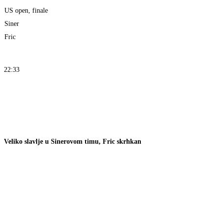
US open, finale
Siner
Fric
22:33
Veliko slavlje u Sinerovom timu, Fric skrhkan