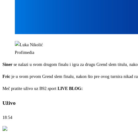
Profimedia
Siner
se nalazi u svom drugom finalu i igra za drugu Grend slem titulu, nako
Fric
je u svom prvom Grend slem finalu, nakon što pre ovog turnira nikad rani
Meč pratite uživo uz B92.sport
LIVE BLOG:
Uživo
18:54